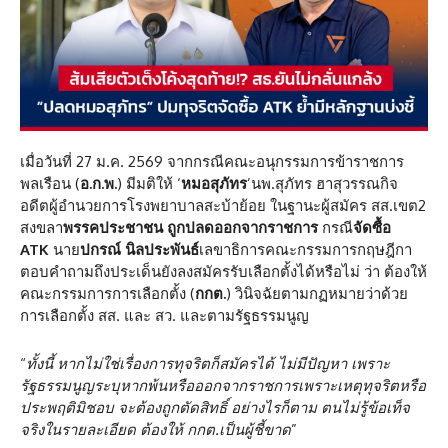
เมื่อวันที่ 27 ม.ค. 2569 จากกรณีคณะอนุกรรมการข้าราชการ
พลเรือน (
อ.ก.พ.
) มีมติให้ ‘
หมอสุภัทร
’นพ.สุภัทร ฮาสุวรรณกิจ
อดีตผู้อำนวยการโรงพยาบาลสะบ้าย้อย ในฐานะผู้สมัคร สส.เขต2
สงขลา
พรรคประชาชน ถูกปลดออกจากราชการ
กรณี
จัดซื้อ
ATK
นาย
ปกรณ์ นิลประพันธ์
เลขาธิการคณะกรรมการกฤษฎีกา
ตอบคำถามถึงประเด็นยังลงสมัครรับเลือกตั้งได้หรือไม่ ว่า ต้องให้
คณะกรรมการการเลือกตั้ง (
กกต.
) วินิจฉัยตามกฏหมายว่าด้วย
การเลือกตั้ง สส. และ สว. และตามรัฐธรรมนูญ
“
ทั้งนี้ หากไม่ใช่เรื่องการทุจริตก็สมัครได้ ไม่มีปัญหา เพราะ
รัฐธรรมนูญระบุหากพ้นหรือออกจากราชการเพราะเหตุทุจริตหรือ
ประพฤติมิชอบ จะต้องถูกตัดสิทธิ์ อย่างไรก็ตาม ตนไม่รู้ข้อเท็จ
จริงในรายละเอียด ต้องให้ กกต.เป็นผู้ชี้ขาด
”