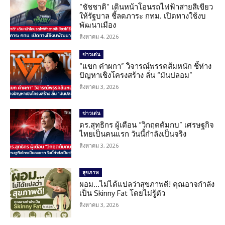
“ชัชชาติ” เดินหน้าโอนรถไฟฟ้าสายสีเขียว
ให้รัฐบาล ชี้ลดภาระ กทม. เปิดทางใช้งบ
พัฒนาเมือง
สิงหาคม 4, 2026
ข่าวเด่น
“แขก คำผกา” วิจารณ์พรรคส้มหนัก ชี้ห่าง
ปัญหาเชิงโครงสร้าง ลั่น “มันปลอม”
สิงหาคม 3, 2026
ข่าวเด่น
ดร.สุทธิกร ผู้เตือน “วิกฤตต้มกบ” เศรษฐกิจ
ไทยเป็นคนแรก วันนี้กำลังเป็นจริง
สิงหาคม 3, 2026
สุขภาพ
ผอม…ไม่ได้แปลว่าสุขภาพดี! คุณอาจกำลัง
เป็น Skinny Fat โดยไม่รู้ตัว
สิงหาคม 3, 2026