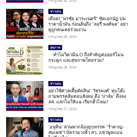
กรกฎาคม 30, 2026
ข่าวเด่น
เดือด! “พรชัย มาระเนตร์” ซัดเอกนัฏ ปม
ราคาน้ำมัน ก่อนลั่นถึง “ลอรี่ พงศ์พล” อย่า
ดูถูกคนเคยร่วมงาน
กรกฎาคม 28, 2026
สุขภาพ
ทำไมวิตามิน D ถึงสำคัญต่อฮอร์โมน
กระดูก และสุขภาพโดยรวม?
กรกฎาคม 28, 2026
ข่าวเด่น
อย่าใช้ศาลเตี้ยตัดสิน! ‘วัชรพงศ์’ ทุบโต๊ะ
ถามพรรคส้มตอบสังคม ดึง ‘ปาล์ม’ ดึงลง
สส. แลกไม่ให้แฉ เรียกฮั้วไหม?
กรกฎาคม 27, 2026
ข่าวเด่น
‘อนุทิน’ สวนพวกจ้องยุบพรรค “รำคาญ-
สมเพช”! ปัดร่วมวงฮั้ว สว. แซวพูลแมน