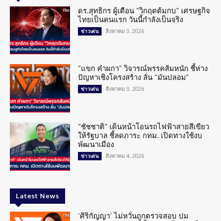
ดร.สุทธิกร ผู้เตือน “วิกฤตต้มกบ” เศรษฐกิจ
ไทยเป็นคนแรก วันนี้กำลังเป็นจริง
สิงหาคม 3, 2026
ข่าวเด่น
“แขก คำผกา” วิจารณ์พรรคส้มหนัก ชี้ห่าง
ปัญหาเชิงโครงสร้าง ลั่น “มันปลอม”
สิงหาคม 3, 2026
ข่าวเด่น
“ชัชชาติ” เดินหน้าโอนรถไฟฟ้าสายสีเขียว
ให้รัฐบาล ชี้ลดภาระ กทม. เปิดทางใช้งบ
พัฒนาเมือง
สิงหาคม 4, 2026
ข่าวเด่น
Latest News
‘ศิริกัญญา’ ไม่หวั่นถูกตรวจสอบ ปม