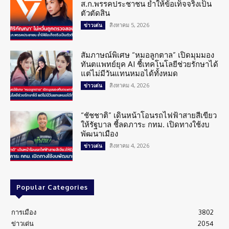
ส.ก.พรรคประชาชน ย้ำให้ข้อเท็จจริงเป็น
ตัวตัดสิน
สิงหาคม 5, 2026
ข่าวเด่น
สัมภาษณ์พิเศษ “หมอลูกตาล” เปิดมุมมอง
ทันตแพทย์ยุค AI ชี้เทคโนโลยีช่วยรักษาได้
แต่ไม่มีวันแทนหมอได้ทั้งหมด
สิงหาคม 4, 2026
ข่าวเด่น
“ชัชชาติ” เดินหน้าโอนรถไฟฟ้าสายสีเขียว
ให้รัฐบาล ชี้ลดภาระ กทม. เปิดทางใช้งบ
พัฒนาเมือง
สิงหาคม 4, 2026
ข่าวเด่น
Popular Categories
การเมือง
3802
ข่าวเด่น
2054