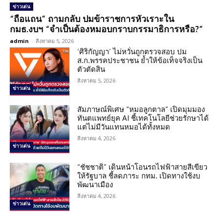
ข่าวเด่น
“ถือแถน” ถามกลับ ปมข้าราชการหัวเราะใน
กมธ.งบฯ “จำเป็นต้องหมอบกราบกรรมาธิการหรือ?”
admin
-
สิงหาคม 5, 2026
‘ศิริกัญญา’ ไม่หวั่นถูกตรวจสอบ ปม
ส.ก.พรรคประชาชน ย้ำให้ข้อเท็จจริงเป็น
ตัวตัดสิน
สิงหาคม 5, 2026
ข่าวเด่น
สัมภาษณ์พิเศษ “หมอลูกตาล” เปิดมุมมอง
ทันตแพทย์ยุค AI ชี้เทคโนโลยีช่วยรักษาได้
แต่ไม่มีวันแทนหมอได้ทั้งหมด
สิงหาคม 4, 2026
ข่าวเด่น
“ชัชชาติ” เดินหน้าโอนรถไฟฟ้าสายสีเขียว
ให้รัฐบาล ชี้ลดภาระ กทม. เปิดทางใช้งบ
พัฒนาเมือง
สิงหาคม 4, 2026
ข่าวเด่น