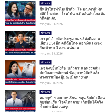
ข่าวเด่น
ชี้หน้าใครทำไมเข้าตัว! ‘โจ มณฑานี’ งัด
สถิติโกงสอบ ‘โรม’ ยัน จ.ติดอันดับโกง ส้ม
ก็ติดอันดับ
กรกฎาคม 31, 2026
ข่าวเด่น
‘ภาวุธ’ อ้างติดประชุม กมธ.! ส่งทีมงาน
เลื่อน DSI อีก คดีฉ้อโกง-ฟอกเงิน Forex
ยันเข้าพบ 3 ส.ค. แน่นอน
กรกฎาคม 31, 2026
ข่าวเด่น
เพจดังขยี้หนังสือ ‘แก้วตา’ แฉพรรคส้ม
ปกป้องภาพลักษณ์ ซัดอุบาทว์ลัทธิคลั่ง
ทางการเมือง อุ้มละเมิดทางเพศ!
กรกฎาคม 30, 2026
ข่าวเด่น
หมอจุฬาฯ ถอดบทเรียน ‘ฮลุน Solo’ เตือน
ภัยซ่อนเร้น ‘โรคไหลตาย’ เกิดขึ้นได้จริง
ย้ำอย่าเพิ่งด่วนสรุป