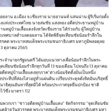
ยลาน อ.เมือง จ.เชียงราย นายอานนท์ แสนน่าน ผู้ริเริ่มก่อตั้ง
้อแดงแห่งประเทศไทย นายสมชัย แสงทอง อดีตประธานหมู่บ้าน
นหมู่บ้านเสื้อแดงจังหวัดเชียงราย ได้ร่วมกับ ผู้ใหญ่บ้าน
าวเทศบาลตำบลดอยลาน ได้จัดพิธีจุดเทียนชัยน้อมรำลึกใน
สวรรคต พระบาทสมเด็จพระบรมชนกาธิเบศร มหาภูมิพลอดุลย
13 ตุลาคม 2565
ีประจำนายกรัฐมนตรี ได้มอบแนวทางเพื่อน้อมรำลึกในพระ
เทียนชัยน้อมรำลึกทุกวันที่ 13 ของเดือน ไปจนถึง 13 ตุลาคม
ีตหมู่บ้านเสื้อแดงทุกภาค”ต่างน้อมจิตตั้งมั่นเป็นหนึ่ง
ระทีปที่ส่องไสวอยู่ทั่วแผ่นดิน เปรียบประดุจดั่งจิตอันบริสุทธิ์
ธิคุณอันหาที่สุดมิได้ พร้อมประกาศจุดยืนปกป้อง ชาติ
ว้ซึ่ง มาตรา 112
อนพวกเรา “ชาวอดีตหมู่บ้านเสื้อแดง” จัดกิจกรรม “จุดเทียนชัย
วันคล้ายวันสวรรคต พระบาทสมเด็จพระบรมชนกาธิเบศร มหา