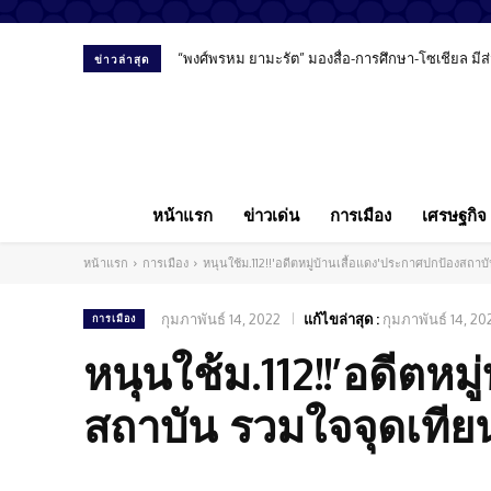
“พงศ์พรหม ยามะรัต” มองสื่อ-การศึกษา-โซเชียล มีส่
เพจ Mappa ออกจดหมายเปิดผนึกถึงสื่อมวลชน ขอรายง
ข่าวล่าสุด
หน้าแรก
ข่าวเด่น
การเมือง
เศรษฐกิจ
หน้าแรก
การเมือง
หนุนใช้ม.112!!'อดีตหมู่บ้านเสื้อแดง'ประกาศปกป้องสถาบั
กุมภาพันธ์ 14, 2022
แก้ไขล่าสุด :
กุมภาพันธ์ 14, 20
การเมือง
หนุนใช้ม.112!!’อดีตหม
สถาบัน รวมใจจุดเทียน