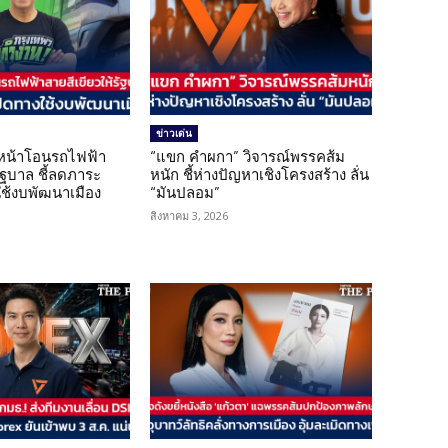
ข่าวเด่น
นหน้าโอนรถไฟฟ้า
“แขก คำผกา” วิจารณ์พรรคส้ม
รัฐบาล ชี้ลดภาระ
หนัก ชี้ห่างปัญหาเชิงโครงสร้าง ลั่น
ใช้งบพัฒนาเมือง
“มันปลอม”
สิงหาคม 3, 2026