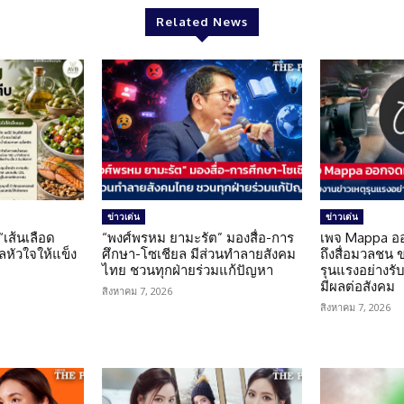
Related News
ข่าวเด่น
ข่าวเด่น
 “เส้นเลือด
“พงศ์พรหม ยามะรัต” มองสื่อ-การ
เพจ Mappa อ
แลหัวใจให้แข็ง
ศึกษา-โซเชียล มีส่วนทำลายสังคม
ถึงสื่อมวลชน 
ไทย ชวนทุกฝ่ายร่วมแก้ปัญหา
รุนแรงอย่างรับผ
มีผลต่อสังคม
สิงหาคม 7, 2026
สิงหาคม 7, 2026