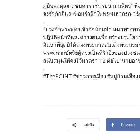
ภูมิพลอดุลยเดชมหาราชบรมนาถบพิตร” ที่จะ
จงรักภักดีและน้อมรำลึกในพระมหากรุณาธิคุ
.
“ปวงข้าพระพุทธเจ้าจักน้อมนำ แนวทางพระร
ปฏิบัติหน้าที่และดำรงตนเพื่อ สร้างประโย
อันหาที่สุดมิได้ของพระบาทสมเด็จพระบ
พระมหากษัตริย์ผู้ทรงเป็นที่รักยิ่งของปว
สนับสนุนให้คงไว้มาตรา 112 ต่อไป”นายอาน
.
#ThePOINT #ข่าวการเมือง #หมู่บ้านเสื้อ
Facebook
แบ่งปัน