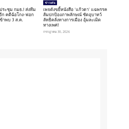
ข่าวเด่น
ดประชุม กมธ.! ส่งทีม
เพจดังขยี้หนังสือ ‘แก้วตา’ แฉพรรค
 อีก คดีฉ้อโกง-ฟอก
ส้มปกป้องภาพลักษณ์ ซัดอุบาทว์
เข้าพบ 3 ส.ค.
ลัทธิคลั่งทางการเมือง อุ้มละเมิด
ทางเพศ!
กรกฎาคม 30, 2026