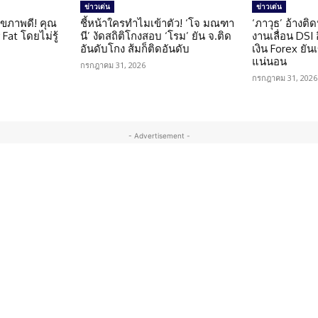
ข่าวเด่น
ข่าวเด่น
ุขภาพดี! คุณ
ชี้หน้าใครทำไมเข้าตัว! ‘โจ มณฑา
‘ภาวุธ’ อ้างติ
Fat โดยไม่รู้
นี’ งัดสถิติโกงสอบ ‘โรม’ ยัน จ.ติด
งานเลื่อน DSI
อันดับโกง ส้มก็ติดอันดับ
เงิน Forex ยัน
แน่นอน
กรกฎาคม 31, 2026
กรกฎาคม 31, 2026
- Advertisement -