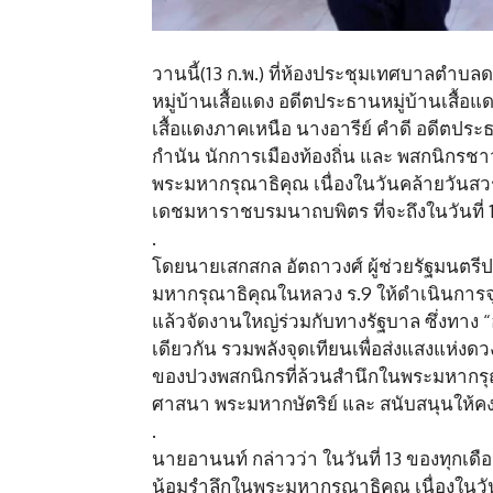
วานนี้(13 ก.พ.) ที่ห้องประชุมเทศบาลตำบลดอ
หมู่บ้านเสื้อแดง อดีตประธานหมู่บ้านเสื
เสื้อแดงภาคเหนือ นางอารีย์ คำดี อดีตประธา
กำนัน นักการเมืองท้องถิ่น และ พสกนิกรช
พระมหากรุณาธิคุณ เนื่องในวันคล้ายวัน
เดชมหาราชบรมนาถบพิตร ที่จะถึงในวันที่ 
.
โดยนายเสกสกล อัตถาวงศ์ ผู้ช่วยรัฐมนตร
มหากรุณาธิคุณในหลวง ร.9 ให้ดำเนินการจุด
แล้วจัดงานใหญ่ร่วมกับทางรัฐบาล ซึ่งทาง “อด
เดียวกัน รวมพลังจุดเทียนเพื่อส่งแสงแห่งดวงป
ของปวงพสกนิกรที่ล้วนสำนึกในพระมหากรุณา
ศาสนา พระมหากษัตริย์ และ สนับสนุนให้คงไ
.
นายอานนท์ กล่าวว่า ในวันที่ 13 ของทุกเดื
น้อมรำลึกในพระมหากรุณาธิคุณ เนื่องใน