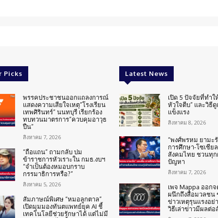
r Picks
Latest News
พรรคประชาชนออกแถลงการณ์
เปิด 5 ปัจจัยที่ทำให
แสดงความเสียใจเหตุ”โรงเรียน
หัวใจตีบ” และวิธีด
เทพศิรินทร์” นนทบุรี เรียกร้อง
แข็งแรง
ทบทวนมาตรการ”ควบคุมอาวุธ
สิงหาคม 8, 2026
ปืน”
สิงหาคม 7, 2026
“พงศ์พรหม ยามะรัต
การศึกษา-โซเชียล
“ถือแถน” ถามกลับ ปม
สังคมไทย ชวนทุกฝ
ข้าราชการหัวเราะใน กมธ.งบฯ
ปัญหา
“จำเป็นต้องหมอบกราบ
สิงหาคม 7, 2026
กรรมาธิการหรือ?”
สิงหาคม 5, 2026
เพจ Mappa ออกจ
ผนึกถึงสื่อมวลชน
สัมภาษณ์พิเศษ “หมอลูกตาล”
ข่าวเหตุรุนแรงอย่า
เปิดมุมมองทันตแพทย์ยุค AI ชี้
วิธีเล่าข่าวมีผลต่อ
เทคโนโลยีช่วยรักษาได้ แต่ไม่มี