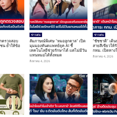
ข่าวเด่น
ข่าวเด่น
นถูกตรวจสอบ
สัมภาษณ์พิเศษ “หมอลูกตาล” เปิด
“ชัชชาติ” เดิ
น ย้ำให้ข้อ
มุมมองทันตแพทย์ยุค AI ชี้
สายสีเขียวให้
น
เทคโนโลยีช่วยรักษาได้ แต่ไม่มีวัน
กทม. เปิดทาง
แทนหมอได้ทั้งหมด
สิงหาคม 4, 2026
สิงหาคม 4, 2026