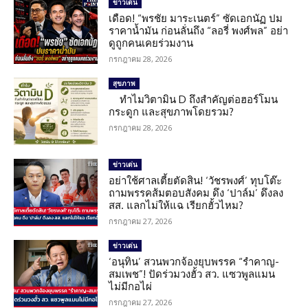
ข่าวเด่น
เดือด! “พรชัย มาระเนตร์” ซัดเอกนัฏ ปม
ราคาน้ำมัน ก่อนลั่นถึง “ลอรี่ พงศ์พล” อย่า
ดูถูกคนเคยร่วมงาน
กรกฎาคม 28, 2026
สุขภาพ
ทำไมวิตามิน D ถึงสำคัญต่อฮอร์โมน
กระดูก และสุขภาพโดยรวม?
กรกฎาคม 28, 2026
ข่าวเด่น
อย่าใช้ศาลเตี้ยตัดสิน! ‘วัชรพงศ์’ ทุบโต๊ะ
ถามพรรคส้มตอบสังคม ดึง ‘ปาล์ม’ ดึงลง
สส. แลกไม่ให้แฉ เรียกฮั้วไหม?
กรกฎาคม 27, 2026
ข่าวเด่น
‘อนุทิน’ สวนพวกจ้องยุบพรรค “รำคาญ-
สมเพช”! ปัดร่วมวงฮั้ว สว. แซวพูลแมน
ไม่มีกอไผ่
กรกฎาคม 27, 2026