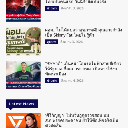
ไทยเป็นคนแรก วันนี้กำลังเป็นจริง
สิงหาคม 3, 2026
ข่าวเด่น
ผอม…ไม่ได้แปลว่าสุขภาพดี! คุณอาจกำลัง
เป็น Skinny Fat โดยไม่รู้ตัว
สิงหาคม 3, 2026
สุขภาพ
“ชัชชาติ” เดินหน้าโอนรถไฟฟ้าสายสีเขียว
ให้รัฐบาล ชี้ลดภาระ กทม. เปิดทางใช้งบ
พัฒนาเมือง
สิงหาคม 4, 2026
ข่าวเด่น
Latest News
‘ศิริกัญญา’ ไม่หวั่นถูกตรวจสอบ ปม
ส.ก.พรรคประชาชน ย้ำให้ข้อเท็จจริงเป็น
ตัวตัดสิน