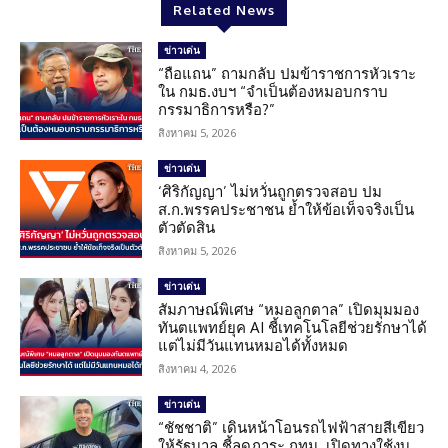
Related News
ข่าวเด่น
“ถือแถน” ถามกลับ ปมข้าราชการหัวเราะ
ใน กมธ.งบฯ “จำเป็นต้องหมอบกราบ
กรรมาธิการหรือ?”
สิงหาคม 5, 2026
ข่าวเด่น
‘ศิริกัญญา’ ไม่หวั่นถูกตรวจสอบ ปม
ส.ก.พรรคประชาชน ย้ำให้ข้อเท็จจริงเป็น
ตัวตัดสิน
สิงหาคม 5, 2026
ข่าวเด่น
สัมภาษณ์พิเศษ “หมอลูกตาล” เปิดมุมมอง
ทันตแพทย์ยุค AI ชี้เทคโนโลยีช่วยรักษาได้
แต่ไม่มีวันแทนหมอได้ทั้งหมด
สิงหาคม 4, 2026
ข่าวเด่น
“ชัชชาติ” เดินหน้าโอนรถไฟฟ้าสายสีเขียว
ให้รัฐบาล ชี้ลดภาระ กทม. เปิดทางใช้งบ