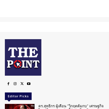
Editor Picks
ดร.สุทธิกร ผู้เตือน “วิกฤตต้มกบ” เศรษฐกิจ