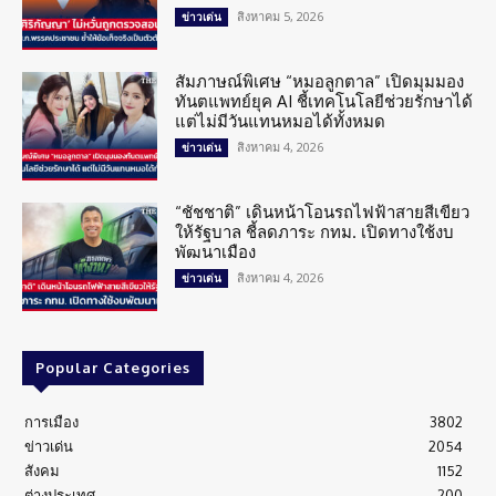
สิงหาคม 5, 2026
ข่าวเด่น
สัมภาษณ์พิเศษ “หมอลูกตาล” เปิดมุมมอง
ทันตแพทย์ยุค AI ชี้เทคโนโลยีช่วยรักษาได้
แต่ไม่มีวันแทนหมอได้ทั้งหมด
สิงหาคม 4, 2026
ข่าวเด่น
“ชัชชาติ” เดินหน้าโอนรถไฟฟ้าสายสีเขียว
ให้รัฐบาล ชี้ลดภาระ กทม. เปิดทางใช้งบ
พัฒนาเมือง
สิงหาคม 4, 2026
ข่าวเด่น
Popular Categories
การเมือง
3802
ข่าวเด่น
2054
สังคม
1152
ต่างประเทศ
200