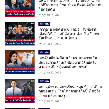
ชี้หน้าใครทำไมเข้าตัว! ‘โจ มณฑานี’ งัด
สถิติโกงสอบ ‘โรม’ ยัน จ.ติดอันดับโกง ส้ม
ก็ติดอันดับ
กรกฎาคม 31, 2026
ข่าวเด่น
‘ภาวุธ’ อ้างติดประชุม กมธ.! ส่งทีมงาน
เลื่อน DSI อีก คดีฉ้อโกง-ฟอกเงิน Forex
ยันเข้าพบ 3 ส.ค. แน่นอน
กรกฎาคม 31, 2026
ข่าวเด่น
เพจดังขยี้หนังสือ ‘แก้วตา’ แฉพรรคส้ม
ปกป้องภาพลักษณ์ ซัดอุบาทว์ลัทธิคลั่ง
ทางการเมือง อุ้มละเมิดทางเพศ!
กรกฎาคม 30, 2026
ข่าวเด่น
หมอจุฬาฯ ถอดบทเรียน ‘ฮลุน Solo’ เตือน
ภัยซ่อนเร้น ‘โรคไหลตาย’ เกิดขึ้นได้จริง
ย้ำอย่าเพิ่งด่วนสรุป
กรกฎาคม 30, 2026