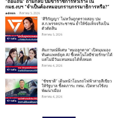
“ถือแถน” ถามกลับ ปมข้าราชการหัวเราะใน
กมธ.งบฯ “จำเป็นต้องหมอบกราบกรรมาธิการหรือ?”
admin
-
สิงหาคม 5, 2026
‘ศิริกัญญา’ ไม่หวั่นถูกตรวจสอบ ปม
ส.ก.พรรคประชาชน ย้ำให้ข้อเท็จจริงเป็น
ตัวตัดสิน
สิงหาคม 5, 2026
ข่าวเด่น
สัมภาษณ์พิเศษ “หมอลูกตาล” เปิดมุมมอง
ทันตแพทย์ยุค AI ชี้เทคโนโลยีช่วยรักษาได้
แต่ไม่มีวันแทนหมอได้ทั้งหมด
สิงหาคม 4, 2026
ข่าวเด่น
“ชัชชาติ” เดินหน้าโอนรถไฟฟ้าสายสีเขียว
ให้รัฐบาล ชี้ลดภาระ กทม. เปิดทางใช้งบ
พัฒนาเมือง
สิงหาคม 4, 2026
ข่าวเด่น