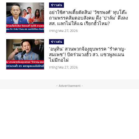
ข่าวเด่น
อย่าใช้ศาลเตี้ยตัดสิน! ‘วัชรพงศ์’ ทุบโต๊ะ
ถามพรรคส้มตอบสังคม ดึง ‘ปาล์ม’ ดึงลง
สส. แลกไม่ให้แฉ เรียกฮั้วไหม?
กรกฎาคม 27, 2026
ข่าวเด่น
‘อนุทิน’ สวนพวกจ้องยุบพรรค “รำคาญ-
สมเพช”! ปัดร่วมวงฮั้ว สว. แซวพูลแมน
ไม่มีกอไผ่
กรกฎาคม 27, 2026
- Advertisement -