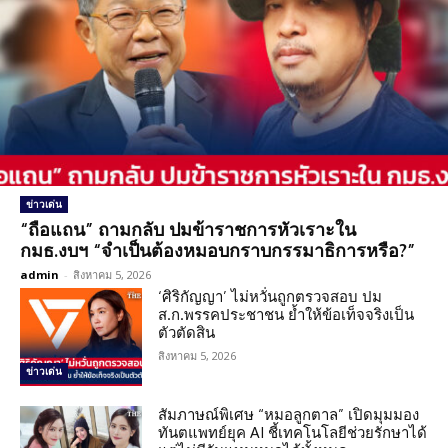
ข่าวเด่น
“ถือแถน” ถามกลับ ปมข้าราชการหัวเราะใน
กมธ.งบฯ “จำเป็นต้องหมอบกราบกรรมาธิการหรือ?”
admin
-
สิงหาคม 5, 2026
‘ศิริกัญญา’ ไม่หวั่นถูกตรวจสอบ ปม
ส.ก.พรรคประชาชน ย้ำให้ข้อเท็จจริงเป็น
ตัวตัดสิน
สิงหาคม 5, 2026
ข่าวเด่น
สัมภาษณ์พิเศษ “หมอลูกตาล” เปิดมุมมอง
ทันตแพทย์ยุค AI ชี้เทคโนโลยีช่วยรักษาได้