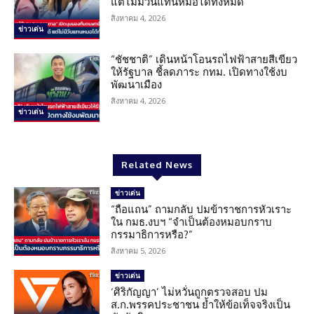
แต่ไม่มีวันแทนหมอได้ทั้งหมด
สิงหาคม 4, 2026
ข่าวเด่น
“ชัชชาติ” เดินหน้าโอนรถไฟฟ้าสายสีเขียว
ให้รัฐบาล ชี้ลดภาระ กทม. เปิดทางใช้งบ
พัฒนาเมือง
สิงหาคม 4, 2026
ข่าวเด่น
Related News
ข่าวเด่น
“ถือแถน” ถามกลับ ปมข้าราชการหัวเราะ
ใน กมธ.งบฯ “จำเป็นต้องหมอบกราบ
กรรมาธิการหรือ?”
สิงหาคม 5, 2026
ข่าวเด่น
‘ศิริกัญญา’ ไม่หวั่นถูกตรวจสอบ ปม
ส.ก.พรรคประชาชน ย้ำให้ข้อเท็จจริงเป็น