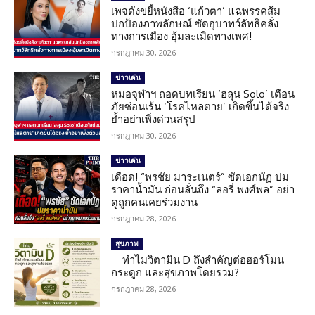
เพจดังขยี้หนังสือ ‘แก้วตา’ แฉพรรคส้ม
ปกป้องภาพลักษณ์ ซัดอุบาทว์ลัทธิคลั่ง
ทางการเมือง อุ้มละเมิดทางเพศ!
กรกฎาคม 30, 2026
ข่าวเด่น
หมอจุฬาฯ ถอดบทเรียน ‘ฮลุน Solo’ เตือน
ภัยซ่อนเร้น ‘โรคไหลตาย’ เกิดขึ้นได้จริง
ย้ำอย่าเพิ่งด่วนสรุป
กรกฎาคม 30, 2026
ข่าวเด่น
เดือด! “พรชัย มาระเนตร์” ซัดเอกนัฏ ปม
ราคาน้ำมัน ก่อนลั่นถึง “ลอรี่ พงศ์พล” อย่า
ดูถูกคนเคยร่วมงาน
กรกฎาคม 28, 2026
สุขภาพ
ทำไมวิตามิน D ถึงสำคัญต่อฮอร์โมน
กระดูก และสุขภาพโดยรวม?
กรกฎาคม 28, 2026