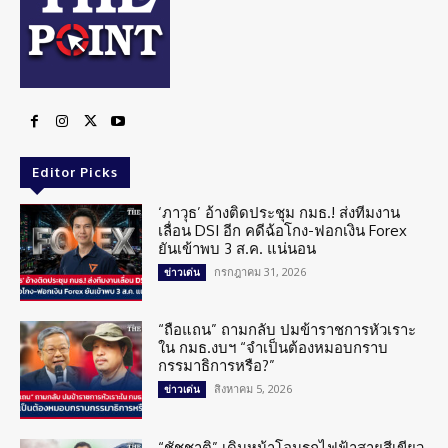
Editor Picks
‘ภาวุธ’ อ้างติดประชุม กมธ.! ส่งทีมงาน
เลื่อน DSI อีก คดีฉ้อโกง-ฟอกเงิน Forex
ยันเข้าพบ 3 ส.ค. แน่นอน
กรกฎาคม 31, 2026
ข่าวเด่น
“ถือแถน” ถามกลับ ปมข้าราชการหัวเราะ
ใน กมธ.งบฯ “จำเป็นต้องหมอบกราบ
กรรมาธิการหรือ?”
สิงหาคม 5, 2026
ข่าวเด่น
“ชัชชาติ” เดินหน้าโอนรถไฟฟ้าสายสีเขียว