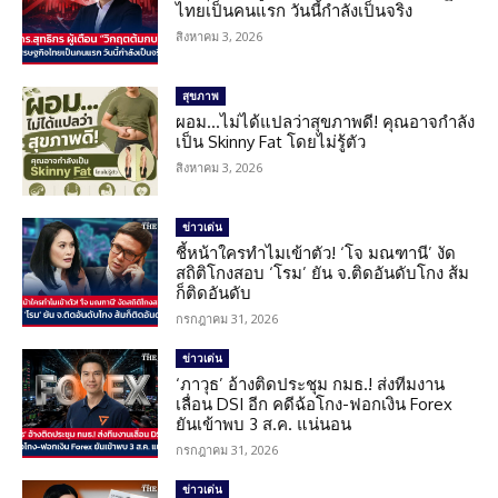
ไทยเป็นคนแรก วันนี้กำลังเป็นจริง
สิงหาคม 3, 2026
สุขภาพ
ผอม…ไม่ได้แปลว่าสุขภาพดี! คุณอาจกำลัง
เป็น Skinny Fat โดยไม่รู้ตัว
สิงหาคม 3, 2026
ข่าวเด่น
ชี้หน้าใครทำไมเข้าตัว! ‘โจ มณฑานี’ งัด
สถิติโกงสอบ ‘โรม’ ยัน จ.ติดอันดับโกง ส้ม
ก็ติดอันดับ
กรกฎาคม 31, 2026
ข่าวเด่น
‘ภาวุธ’ อ้างติดประชุม กมธ.! ส่งทีมงาน
เลื่อน DSI อีก คดีฉ้อโกง-ฟอกเงิน Forex
ยันเข้าพบ 3 ส.ค. แน่นอน
กรกฎาคม 31, 2026
ข่าวเด่น