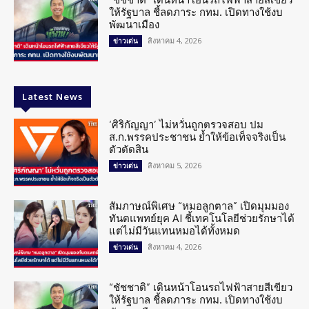
ให้รัฐบาล ชี้ลดภาระ กทม. เปิดทางใช้งบ
พัฒนาเมือง
สิงหาคม 4, 2026
ข่าวเด่น
Latest News
‘ศิริกัญญา’ ไม่หวั่นถูกตรวจสอบ ปม
ส.ก.พรรคประชาชน ย้ำให้ข้อเท็จจริงเป็น
ตัวตัดสิน
สิงหาคม 5, 2026
ข่าวเด่น
สัมภาษณ์พิเศษ “หมอลูกตาล” เปิดมุมมอง
ทันตแพทย์ยุค AI ชี้เทคโนโลยีช่วยรักษาได้
แต่ไม่มีวันแทนหมอได้ทั้งหมด
สิงหาคม 4, 2026
ข่าวเด่น
“ชัชชาติ” เดินหน้าโอนรถไฟฟ้าสายสีเขียว
ให้รัฐบาล ชี้ลดภาระ กทม. เปิดทางใช้งบ