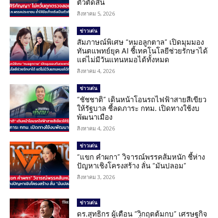
ตัวตัดสิน
สิงหาคม 5, 2026
ข่าวเด่น
สัมภาษณ์พิเศษ “หมอลูกตาล” เปิดมุมมอง
ทันตแพทย์ยุค AI ชี้เทคโนโลยีช่วยรักษาได้
แต่ไม่มีวันแทนหมอได้ทั้งหมด
สิงหาคม 4, 2026
ข่าวเด่น
“ชัชชาติ” เดินหน้าโอนรถไฟฟ้าสายสีเขียว
ให้รัฐบาล ชี้ลดภาระ กทม. เปิดทางใช้งบ
พัฒนาเมือง
สิงหาคม 4, 2026
ข่าวเด่น
“แขก คำผกา” วิจารณ์พรรคส้มหนัก ชี้ห่าง
ปัญหาเชิงโครงสร้าง ลั่น “มันปลอม”
สิงหาคม 3, 2026
ข่าวเด่น
ดร.สุทธิกร ผู้เตือน “วิกฤตต้มกบ” เศรษฐกิจ