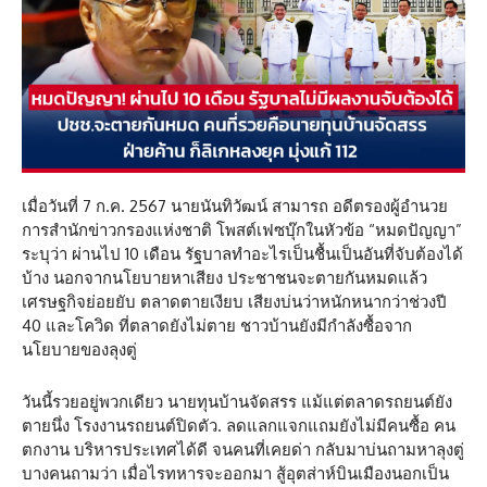
เมื่อวันที่ 7 ก.ค. 2567 นายนันทิวัฒน์ สามารถ อดีตรองผู้อำนวย
การสำนักข่าวกรองแห่งชาติ โพสต์เฟซบุ๊กในหัวข้อ “หมดปัญญา”
ระบุว่า ผ่านไป 10 เดือน รัฐบาลทำอะไรเป็นชื้นเป็นอันที่จับต้องได้
บ้าง นอกจากนโยบายหาเสียง ประชาชนจะตายกันหมดแล้ว
เศรษฐกิจย่อยยับ ตลาดตายเงียบ เสียงบ่นว่าหนักหนากว่าช่วงปี
40 และโควิด ที่ตลาดยังไม่ตาย ชาวบ้านยังมีกำลังซื้อจาก
นโยบายของลุงตู่
วันนี้รวยอยู่พวกเดียว นายทุนบ้านจัดสรร แม้แต่ตลาดรถยนต์ยัง
ตายนึ่ง โรงงานรถยนต์ปิดตัว. ลดแลกแจกแถมยังไม่มีคนซื้อ คน
ตกงาน บริหารประเทศได้ดี จนคนที่เคยด่า กลับมาบ่นถามหาลุงตู่
บางคนถามว่า เมื่อไรทหารจะออกมา สู้อุตส่าห์บินเมืองนอกเป็น