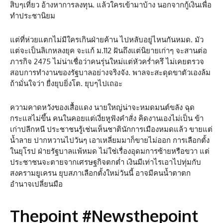
สิบๆเที่ยว อ้างหาการลงทุน. แล้วใครเข้ามาบ้าง นอกจากกู้เงินเพื่อ
ทำประชานิยม
แต่ที่ห่วยแตกไม่มีใครเกินฝ่ายค้าน ไปหลับอยู่ไหนกันหมด. มัว
แต่จะเป็นลิเกหลงยุค จะแก้ ม.112 ฝันถึงแต่นิยายเก่าๆ จะสานต่อ
ภารกิจ 2475 ไม่น่าเชื่อว่าคนรุ่นใหม่แต่หัวคร่ำครึ ไม่เคยตรวจ
สอบการทำงานของรัฐบาลอย่างจริงจัง. พาลจะสะดุดขาตัวเองล้ม
ถ้ามั่นใจว่า ยื่งยุบยิ่งโต. ยุบๆไปเถอะ
ความคาดหวังของเสื้อแดง นายใหญ่น่าจะหมดมนต์ขลัง ฉุด
กระแสไม่ขึ้น คนในคอยแต่เงี่ยหูฟังคำสั่ง คิดงานเองไม่เป็น ข้า
เก่าปลีกหนี ประชาชนรู้เช่นเห็นชาตินักการเมืองหมดแล้ว ขายแต่
น้ำลาย ปากหวานไปวันๆ เอาเหลี่ยมมาก็ขายไม่ออก การเลือกตั้ง
ในยุโรป ฝ่ายรัฐบาลแพ้หมด ไม่ใช่เรื่องอุดมการซ้ายหรือขวา แต่
ประชาชนจะตายจากเศรษฐกิจตกต่ำ เงินมีเท่าไรเอาไปทุ่มกับ
สงครามยูเครน ยุบสภาเลือกตั้งใหม่วันนี้ อาจมีคนน้ำตาตก
อำนาจเปลี่ยนมือ
Thepoint #Newsthepoint