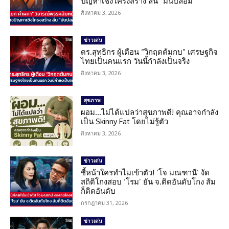
ปัญหาเชิงโครงสร้าง ลั่น “มันปลอม”
สิงหาคม 3, 2026
ข่าวเด่น
ดร.สุทธิกร ผู้เตือน “วิกฤตต้มกบ” เศรษฐกิจ
ไทยเป็นคนแรก วันนี้กำลังเป็นจริง
สิงหาคม 3, 2026
สุขภาพ
ผอม…ไม่ได้แปลว่าสุขภาพดี! คุณอาจกำลัง
เป็น Skinny Fat โดยไม่รู้ตัว
สิงหาคม 3, 2026
ข่าวเด่น
ชี้หน้าใครทำไมเข้าตัว! ‘โจ มณฑานี’ งัด
สถิติโกงสอบ ‘โรม’ ยัน จ.ติดอันดับโกง ส้ม
ก็ติดอันดับ
กรกฎาคม 31, 2026
ข่าวเด่น