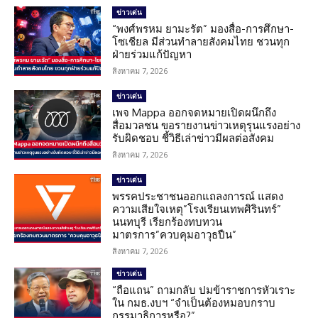
ข่าวเด่น
“พงศ์พรหม ยามะรัต” มองสื่อ-การศึกษา-
โซเชียล มีส่วนทำลายสังคมไทย ชวนทุก
ฝ่ายร่วมแก้ปัญหา
สิงหาคม 7, 2026
ข่าวเด่น
เพจ Mappa ออกจดหมายเปิดผนึกถึง
สื่อมวลชน ขอรายงานข่าวเหตุรุนแรงอย่าง
รับผิดชอบ ชี้วิธีเล่าข่าวมีผลต่อสังคม
สิงหาคม 7, 2026
ข่าวเด่น
พรรคประชาชนออกแถลงการณ์ แสดง
ความเสียใจเหตุ”โรงเรียนเทพศิรินทร์”
นนทบุรี เรียกร้องทบทวน
มาตรการ”ควบคุมอาวุธปืน”
สิงหาคม 7, 2026
ข่าวเด่น
“ถือแถน” ถามกลับ ปมข้าราชการหัวเราะ
ใน กมธ.งบฯ “จำเป็นต้องหมอบกราบ
กรรมาธิการหรือ?”