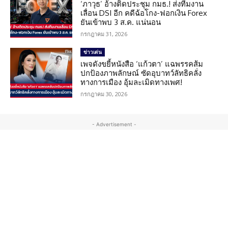
‘ภาวุธ’ อ้างติดประชุม กมธ.! ส่งทีมงาน
เลื่อน DSI อีก คดีฉ้อโกง-ฟอกเงิน Forex
ยันเข้าพบ 3 ส.ค. แน่นอน
กรกฎาคม 31, 2026
ข่าวเด่น
เพจดังขยี้หนังสือ ‘แก้วตา’ แฉพรรคส้ม
ปกป้องภาพลักษณ์ ซัดอุบาทว์ลัทธิคลั่ง
ทางการเมือง อุ้มละเมิดทางเพศ!
กรกฎาคม 30, 2026
- Advertisement -