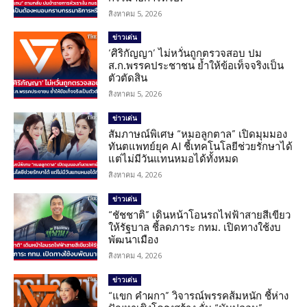
สิงหาคม 5, 2026
ข่าวเด่น
‘ศิริกัญญา’ ไม่หวั่นถูกตรวจสอบ ปม
ส.ก.พรรคประชาชน ย้ำให้ข้อเท็จจริงเป็น
ตัวตัดสิน
สิงหาคม 5, 2026
ข่าวเด่น
สัมภาษณ์พิเศษ “หมอลูกตาล” เปิดมุมมอง
ทันตแพทย์ยุค AI ชี้เทคโนโลยีช่วยรักษาได้
แต่ไม่มีวันแทนหมอได้ทั้งหมด
สิงหาคม 4, 2026
ข่าวเด่น
“ชัชชาติ” เดินหน้าโอนรถไฟฟ้าสายสีเขียว
ให้รัฐบาล ชี้ลดภาระ กทม. เปิดทางใช้งบ
พัฒนาเมือง
สิงหาคม 4, 2026
ข่าวเด่น
“แขก คำผกา” วิจารณ์พรรคส้มหนัก ชี้ห่าง