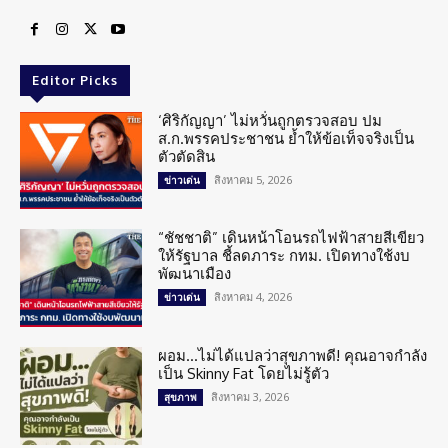
Editor Picks
‘ศิริกัญญา’ ไม่หวั่นถูกตรวจสอบ ปม
ส.ก.พรรคประชาชน ย้ำให้ข้อเท็จจริงเป็น
ตัวตัดสิน
สิงหาคม 5, 2026
ข่าวเด่น
“ชัชชาติ” เดินหน้าโอนรถไฟฟ้าสายสีเขียว
ให้รัฐบาล ชี้ลดภาระ กทม. เปิดทางใช้งบ
พัฒนาเมือง
สิงหาคม 4, 2026
ข่าวเด่น
ผอม…ไม่ได้แปลว่าสุขภาพดี! คุณอาจกำลัง
เป็น Skinny Fat โดยไม่รู้ตัว
สิงหาคม 3, 2026
สุขภาพ