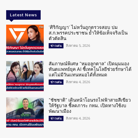
Latest News
‘ศิริกัญญา’ ไม่หวั่นถูกตรวจสอบ ปม
ส.ก.พรรคประชาชน ย้ำให้ข้อเท็จจริงเป็น
ตัวตัดสิน
สิงหาคม 5, 2026
ข่าวเด่น
สัมภาษณ์พิเศษ “หมอลูกตาล” เปิดมุมมอง
ทันตแพทย์ยุค AI ชี้เทคโนโลยีช่วยรักษาได้
แต่ไม่มีวันแทนหมอได้ทั้งหมด
สิงหาคม 4, 2026
ข่าวเด่น
“ชัชชาติ” เดินหน้าโอนรถไฟฟ้าสายสีเขียว
ให้รัฐบาล ชี้ลดภาระ กทม. เปิดทางใช้งบ
พัฒนาเมือง
สิงหาคม 4, 2026
ข่าวเด่น