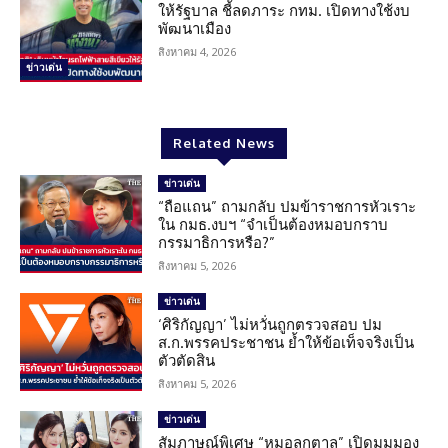
ให้รัฐบาล ชี้ลดภาระ กทม. เปิดทางใช้งบ
พัฒนาเมือง
สิงหาคม 4, 2026
ข่าวเด่น
Related News
ข่าวเด่น
“ถือแถน” ถามกลับ ปมข้าราชการหัวเราะ
ใน กมธ.งบฯ “จำเป็นต้องหมอบกราบ
กรรมาธิการหรือ?”
สิงหาคม 5, 2026
ข่าวเด่น
‘ศิริกัญญา’ ไม่หวั่นถูกตรวจสอบ ปม
ส.ก.พรรคประชาชน ย้ำให้ข้อเท็จจริงเป็น
ตัวตัดสิน
สิงหาคม 5, 2026
ข่าวเด่น
สัมภาษณ์พิเศษ “หมอลูกตาล” เปิดมุมมอง