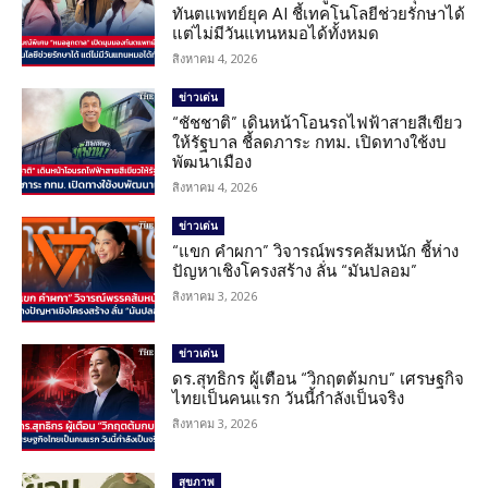
ทันตแพทย์ยุค AI ชี้เทคโนโลยีช่วยรักษาได้
แต่ไม่มีวันแทนหมอได้ทั้งหมด
สิงหาคม 4, 2026
ข่าวเด่น
“ชัชชาติ” เดินหน้าโอนรถไฟฟ้าสายสีเขียว
ให้รัฐบาล ชี้ลดภาระ กทม. เปิดทางใช้งบ
พัฒนาเมือง
สิงหาคม 4, 2026
ข่าวเด่น
“แขก คำผกา” วิจารณ์พรรคส้มหนัก ชี้ห่าง
ปัญหาเชิงโครงสร้าง ลั่น “มันปลอม”
สิงหาคม 3, 2026
ข่าวเด่น
ดร.สุทธิกร ผู้เตือน “วิกฤตต้มกบ” เศรษฐกิจ
ไทยเป็นคนแรก วันนี้กำลังเป็นจริง
สิงหาคม 3, 2026
สุขภาพ