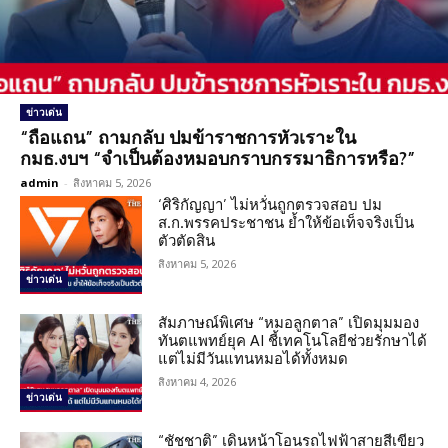
ข่าวเด่น
“ถือแถน” ถามกลับ ปมข้าราชการหัวเราะใน
กมธ.งบฯ “จำเป็นต้องหมอบกราบกรรมาธิการหรือ?”
admin
-
สิงหาคม 5, 2026
‘ศิริกัญญา’ ไม่หวั่นถูกตรวจสอบ ปม
ส.ก.พรรคประชาชน ย้ำให้ข้อเท็จจริงเป็น
ตัวตัดสิน
สิงหาคม 5, 2026
ข่าวเด่น
สัมภาษณ์พิเศษ “หมอลูกตาล” เปิดมุมมอง
ทันตแพทย์ยุค AI ชี้เทคโนโลยีช่วยรักษาได้
แต่ไม่มีวันแทนหมอได้ทั้งหมด
สิงหาคม 4, 2026
ข่าวเด่น
“ชัชชาติ” เดินหน้าโอนรถไฟฟ้าสายสีเขียว