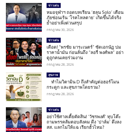
ข่าวเด่น
หมอจุฬาฯ ถอดบทเรียน ‘ฮลุน Solo’ เตือน
ภัยซ่อนเร้น ‘โรคไหลตาย’ เกิดขึ้นได้จริง
ย้ำอย่าเพิ่งด่วนสรุป
กรกฎาคม 30, 2026
ข่าวเด่น
เดือด! “พรชัย มาระเนตร์” ซัดเอกนัฏ ปม
ราคาน้ำมัน ก่อนลั่นถึง “ลอรี่ พงศ์พล” อย่า
ดูถูกคนเคยร่วมงาน
กรกฎาคม 28, 2026
สุขภาพ
ทำไมวิตามิน D ถึงสำคัญต่อฮอร์โมน
กระดูก และสุขภาพโดยรวม?
กรกฎาคม 28, 2026
ข่าวเด่น
อย่าใช้ศาลเตี้ยตัดสิน! ‘วัชรพงศ์’ ทุบโต๊ะ
ถามพรรคส้มตอบสังคม ดึง ‘ปาล์ม’ ดึงลง
สส. แลกไม่ให้แฉ เรียกฮั้วไหม?