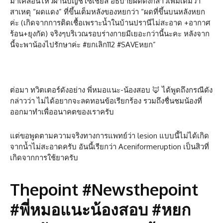
มาเคลื่อนไหวผ่านบัญชีโซเชียล อธิบายผดดังกล่าวเพิ่มเติมว่า
สาเหตุ “ผดแดง” ที่ขึ้นเต็มหลังของหยกว่า “ผดที่ขึ้นบนหลังหยก
ค่ะ (เกิดจากการติดเชื้อเพราะน้ำในบ้านปรานีไม่สะอาด +อากาศ
ร้อน+ยุงกัด) จริงๆบริเวณรอบร่างกายมีเยอะกว่านี้นะคะ หลังจาก
นี้จะพาน้องไปรักษาค่ะ #ยกเลิก112 #SAVEหยก”
ต่อมา ทวิตเตอร์ดังอย่าง พี่หมอแนะ-น้องสอบ 🦊 ได้พูดถึงกรณีดัง
กล่าวว่า ไม่ได้อยากจะลดทอนข้อเรียกร้อง รวมถึงชื่นชมน้องที่
ออกมาทำเพื่ออนาคตของเราครับ
แต่ขอพูดตามความจริงทางการแพทย์ว่า lesion แบบนี้ไม่ได้เกิด
จากน้ำไม่สะอาดครับ อันนี้เรียกว่า Aceniformeruption เป็นสิวที่
เกิดจากการใช้ยาครับ
Thepoint #Newsthepoint
#พี่หมอแนะน้องสอบ #หยก