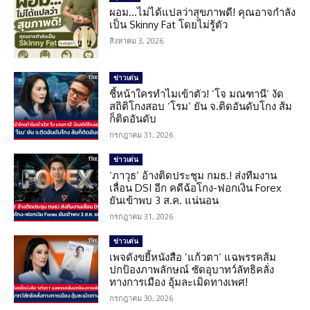
ผอม…ไม่ได้แปลว่าสุขภาพดี! คุณอาจกำลัง
เป็น Skinny Fat โดยไม่รู้ตัว
สิงหาคม 3, 2026
ข่าวเด่น
ชี้หน้าใครทำไมเข้าตัว! ‘โจ มณฑานี’ งัด
สถิติโกงสอบ ‘โรม’ ยัน จ.ติดอันดับโกง ส้ม
ก็ติดอันดับ
กรกฎาคม 31, 2026
ข่าวเด่น
‘ภาวุธ’ อ้างติดประชุม กมธ.! ส่งทีมงาน
เลื่อน DSI อีก คดีฉ้อโกง-ฟอกเงิน Forex
ยันเข้าพบ 3 ส.ค. แน่นอน
กรกฎาคม 31, 2026
ข่าวเด่น
เพจดังขยี้หนังสือ ‘แก้วตา’ แฉพรรคส้ม
ปกป้องภาพลักษณ์ ซัดอุบาทว์ลัทธิคลั่ง
ทางการเมือง อุ้มละเมิดทางเพศ!
กรกฎาคม 30, 2026