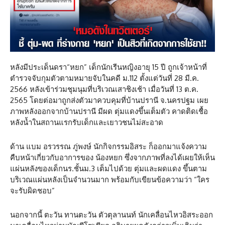
หลังมีประเด็นดรา“หยก” เด็กนักเรีนหญิงอายุ 15 ปี ถูกเจ้าหน้าที่
ตำรวจจับกุมตัวตามหมายจับในคดี ม.112 ตั้งแต่วันที่ 28 มี.ค.
2566 หลังเข้าร่วมชุมนุมที่บริเวณเสาชิงเช้า เมื่อวันที่ 13 ต.ค.
2565 โดยต่อมาถูกส่งตัวมาควบคุมที่บ้านปรานี จ.นครปฐม เผย
ภาพหลังออกจากบ้านปรานี มีผด ตุ่มแดงขึ้นเต็มตัว คาดติดเชื้อ
หลังน้ำในสถานแรกรับเด็กและเยาวชนไม่สะอาด
ด้าน แบม อรวรรณ ภู่พงษ์ นักกิจกรรมอิสระ ก็ออกมาแจ้งความ
คืบหน้าเกี่ยวกับอาการของ น้องหยก ซึ่งจากภาพที่ลงได้เผยให้เห็น
แผ่นหลังของเด็กนร.ชั้นม.3 เต็มไปด้วย ตุ่มและผดแดง ขึ้นตาม
บริเวณแผ่นหลังเป็นจำนวนมาก พร้อมกับเขียนข้อความว่า “ใคร
จะรับผิดชอบ”
นอกจากนี้ ตะวัน ทานตะวัน ตัวตุลานนท์ นักเคลื่อนไหวอิสระออก