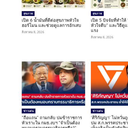
สุขภาพ
สุขภาพ
เปิด 6 น้ำมันที่ดีต่อสุขภาพหัวใจ
เปิด 5 ปัจจัยที่ทำให้
ฮอร์โมน และช่วยดูแลการอักเสบ
หัวใจตีบ” และวิธีดู
แรง
สิงหาคม 8, 2026
สิงหาคม 8, 2026
ข่าวเด่น
ข่าวเด่น
“ถือแถน” ถามกลับ ปมข้าราชการ
‘ศิริกัญญา’ ไม่หวั่
หัวเราะใน กมธ.งบฯ “จำเป็นต้อง
ปม ส.ก.พรรคประชาช
หมอบกราบกรรมาธิการหรือ?”
เท็จจริงเป็นตัวตัดสิ