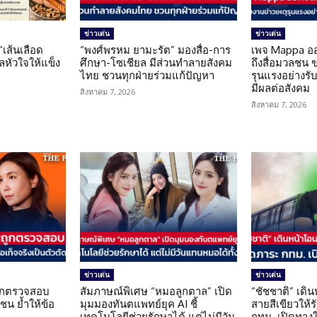
ข่าวเด่น
ข่าวเด่น
 “เส้นเลือด
“พงศ์พรหม ยามะรัต” มองสื่อ-การ
เพจ Mappa อ
แลหัวใจให้แข็ง
ศึกษา-โซเชียล มีส่วนทำลายสังคม
ถึงสื่อมวลชน 
ไทย ชวนทุกฝ่ายร่วมแก้ปัญหา
รุนแรงอย่างรับผ
มีผลต่อสังคม
สิงหาคม 7, 2026
สิงหาคม 7, 2026
ข่าวเด่น
ข่าวเด่น
นถูกตรวจสอบ
สัมภาษณ์พิเศษ “หมอลูกตาล” เปิด
“ชัชชาติ” เดิ
น ย้ำให้ข้อ
มุมมองทันตแพทย์ยุค AI ชี้
สายสีเขียวให้
น
เทคโนโลยีช่วยรักษาได้ แต่ไม่มีวัน
กทม. เปิดทาง