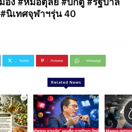
ง #หมอตุลย์ #บิ๊กตู่ #รัฐบาล
 #นิเทศจุฬาฯรุ่น 40
Twitter
Pinterest
WhatsApp
Related News