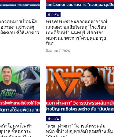
ข่าวเด่น
อกจดหมายเปิดผนึก
พรรคประชาชนออกแถลงการณ์
ขอรายงานข่าวเหตุ
แสดงความเสียใจเหตุ”โรงเรียน
ิดชอบ ชี้วิธีเล่าข่าว
เทพศิรินทร์” นนทบุรี เรียกร้อง
ทบทวนมาตรการ”ควบคุมอาวุธ
ปืน”
สิงหาคม 7, 2026
ข่าวเด่น
นหน้าโอนรถไฟฟ้า
“แขก คำผกา” วิจารณ์พรรคส้ม
รัฐบาล ชี้ลดภาระ
หนัก ชี้ห่างปัญหาเชิงโครงสร้าง ลั่น
ใช้งบพัฒนาเมือง
“มันปลอม”