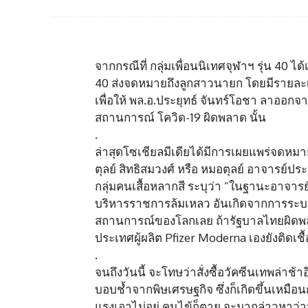
จากกรณีที่ กลุ่มเพื่อนนิเทศจุฬาฯ รุ่น 40 ได
40 ส่งจดหมายถึงลูกสาวนายก โดยมีรายละเอ
เพื่อให้ พล.อ.ประยุทธ์ จันทร์โอชา ลาออ
สถานการณ์ โควิด-19 ผิดพลาด นั้น
.
ล่าสุดโซเชียลมีเดียได้มีการเผยแพร่จดหมาย
ตุลย์ สิทธิสมวงศ์ หรือ หมอตุลย์ อาจาร
กลุ่มคนเสื้อหลากสี ระบุว่า “ในฐานะอาจาร
บริหารราชการล้มเหลว อันเกิดจากการระบาดโ
สถานการณ์ของโลกเลย ถ้ารัฐบาลไทยผิดพลาด 
ประเทศผู้ผลิต Pfizer Moderna เองยังติดเชื้อ
.
จนถึงวันนี้ จะโทษว่าสั่งซื้อวัคซีนเทพล่าช
บอบช้ำจากพิษเศรษฐกิจ ซึ่งก็เกิดขึ้นเหมื
แรงเอาไม่อยู่ คนไข้ก็ตาย จะมากล่าวหาว่าหม