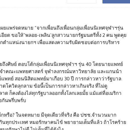
้เผยแพร่จดหมาย “จากเพื่อนถึงเพื่อนกลุ่มเพื่อนนิเทศจุฬาฯรุ่น
ียด ขอให้”พลอย-เพลิน’ลูกสาวนายกรัฐมนตรีทั้ง 2 คน พูดคุย
กจากตำแหน่งนายกฯ เพื่อแสดงความรับผิดชอบต่อการบริหาร
ถึงศิษย์ ตอบโต้กลุ่มเพื่อนนิเทศจุฬาฯ รุ่น 40 โดยนายแพทย์
ย์ประจำคณะแพทยศาสตร์ จุฬาลงกรณ์มหาวิทยาลัย และแกนนำ
ย์แพทย์ สอนนิสิตแพทย์มาเกือบ 30 ปี การกล่าวหาว่ารัฐบาล
ควิดลุกลาม ข้อนี้เป็นการกล่าวหาเกินจริง ที่ไม่ดู
ก็คงต้องไล่ทุกรัฐบาลออกทั้งโลกเลยมั้ย แม้แต่ที่อเมริกา
กันพรึ่บพรั่บ
้าอีกหรือ? ในจดหมาย มีจุดเดียวที่จริง คือ ปชช.จำนวนมาก
อนกันทุกประเทศ หมอรักษาคนไข้ พยายามเต็มที่แล้ว ถ้าโรคร้าย
อรักษาไม่ดี ไม่เต็มที่ได้ยังไง