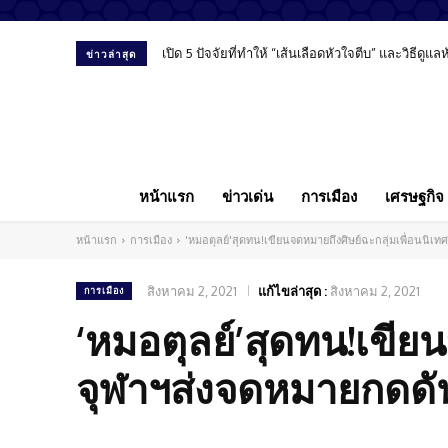
เปิด 5 ปัจจัยที่ทำให้ “เส้นเลือดหัวใจตีบ” และวิธีดูแล
“พงศ์พรหม ยามะรัต” มองสื่อ-การศึกษา-โซเชีย
ข่าวล่าสุด
หน้าแรก
ข่าวเด่น
การเมือง
เศรษฐกิจ
หน้าแรก
การเมือง
'หมอตุลย์'สุดทน!เขียนจดหมายถึงศิษย์ฉะกลุ่มเพื่อนนิ
สิงหาคม 2, 2021
แก้ไขล่าสุด :
สิงหาคม 2, 2021
การเมือง
‘หมอตุลย์’สุดทน!เขีย
จุฬาฯส่งจดหมายกดดั