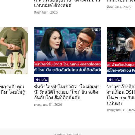
แทนหมอได้ทั้งหมด
สิงหาคม 4, 2026
สิงหาคม 4, 2026
ข่าวเด่น
ข่าวเด่น
ุขภาพดี! คุณ
ชี้หน้าใครทำไมเข้าตัว! ‘โจ มณฑา
‘ภาวุธ’ อ้างติ
Fat โดยไม่รู้
นี’ งัดสถิติโกงสอบ ‘โรม’ ยัน จ.ติด
งานเลื่อน DSI
อันดับโกง ส้มก็ติดอันดับ
เงิน Forex ยัน
แน่นอน
กรกฎาคม 31, 2026
กรกฎาคม 31, 2026
- Advertisement -