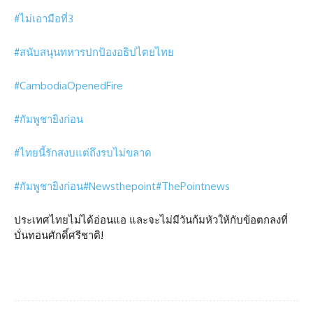
#ไม่เอามือที่3
#สนับสนุนทหารปกป้องอธิปไตยไทย
#CambodiaOpenedFire
#กัมพูชายิงก่อน
#ไทยนี้รักสงบแต่ถึงรบไม่ขลาด
#กัมพูชายิงก่อน
#Newsthepoint
#ThePointnews
ประเทศไทยไม่ได้อ่อนแอ และจะไม่มีวันก้มหัวให้กับข้อตกลงที่
บั่นทอนศักดิ์ศรีชาติ!