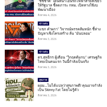
“ชัชชาติ” เดินหน้าโอนรถไฟฟ้าสายสีเขียว
ให้รัฐบาล ชี้ลดภาระ กทม. เปิดทางใช้งบ
พัฒนาเมือง
สิงหาคม 4, 2026
ข่าวเด่น
“แขก คำผกา” วิจารณ์พรรคส้มหนัก ชี้ห่าง
ปัญหาเชิงโครงสร้าง ลั่น “มันปลอม”
สิงหาคม 3, 2026
ข่าวเด่น
ดร.สุทธิกร ผู้เตือน “วิกฤตต้มกบ” เศรษฐกิจ
ไทยเป็นคนแรก วันนี้กำลังเป็นจริง
สิงหาคม 3, 2026
สุขภาพ
ผอม…ไม่ได้แปลว่าสุขภาพดี! คุณอาจกำลัง
เป็น Skinny Fat โดยไม่รู้ตัว
สิงหาคม 3, 2026