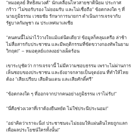
“หมอตุลย์ สิทธิสมวงศ์” นักเคลื่อนไหวสายชาตินิยม ประกาศ
กร้าว “ไม่ขอรับรอง ไม่ยอมรับ และไม่เชื่อถือ” ข้อตกลงใด ๆ ที่
นายภูมิธรรม เวชยชัย รักษาการนายกฯ ดำเนินการเจรจากับ
รัฐบาลกัมพูชา ณ ประเทศมาเลเซีย
“คนคนนี้ไม่น่าไว้วางใจแม้แต่นิดเดียว! ข้อมูลก็คลุมเครือ ล่าช้า
ไม่สื่อสารกับประชาชน และมีพฤติกรรมที่ขัดขวางกองทัพในยาม
วิกฤต!” – หมอตุลย์แถลงอย่างเผ็ดร้อน
เขาระบุชัดว่า การเจรจานี้ ไม่มีความชอบธรรม เพราะไม่ผ่านการ
เห็นชอบของประชาชน และยังอาจกลายเป็นจุดอ่อน ที่ทำให้ไทย
ต้อง “เสียเปรียบ เสียดินแดน และเสียศักดิ์ศรี”
“ข้อตกลงใด ๆ ที่ออกจากปากคนอย่างภูมิธรรม เราไม่รับ!”
“นี่คือช่วงเวลาที่เราต้องยืนหยัด ไม่ใช่ประนีประนอม!”
“อย่าคิดว่าเราจะนิ่ง! ประชาชนจะไม่ยอมให้แผ่นดินไทยถูกแลก
เพื่อผลประโยชน์ใครทั้งนั้น!”