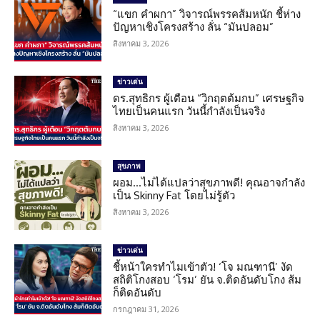
“แขก คำผกา” วิจารณ์พรรคส้มหนัก ชี้ห่าง
ปัญหาเชิงโครงสร้าง ลั่น “มันปลอม”
สิงหาคม 3, 2026
ข่าวเด่น
ดร.สุทธิกร ผู้เตือน “วิกฤตต้มกบ” เศรษฐกิจ
ไทยเป็นคนแรก วันนี้กำลังเป็นจริง
สิงหาคม 3, 2026
สุขภาพ
ผอม…ไม่ได้แปลว่าสุขภาพดี! คุณอาจกำลัง
เป็น Skinny Fat โดยไม่รู้ตัว
สิงหาคม 3, 2026
ข่าวเด่น
ชี้หน้าใครทำไมเข้าตัว! ‘โจ มณฑานี’ งัด
สถิติโกงสอบ ‘โรม’ ยัน จ.ติดอันดับโกง ส้ม
ก็ติดอันดับ
กรกฎาคม 31, 2026