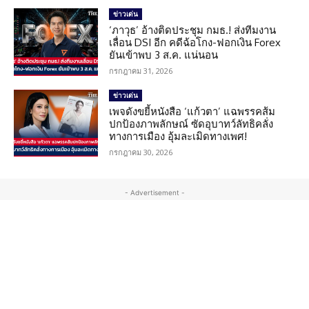
ข่าวเด่น
‘ภาวุธ’ อ้างติดประชุม กมธ.! ส่งทีมงาน
เลื่อน DSI อีก คดีฉ้อโกง-ฟอกเงิน Forex
ยันเข้าพบ 3 ส.ค. แน่นอน
กรกฎาคม 31, 2026
ข่าวเด่น
เพจดังขยี้หนังสือ ‘แก้วตา’ แฉพรรคส้ม
ปกป้องภาพลักษณ์ ซัดอุบาทว์ลัทธิคลั่ง
ทางการเมือง อุ้มละเมิดทางเพศ!
กรกฎาคม 30, 2026
- Advertisement -