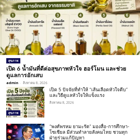
สุขภาพ
เปิด 6 น้ำมันที่ดีต่อสุขภาพหัวใจ ฮอร์โมน และช่วย
ดูแลการอักเสบ
admin
-
สิงหาคม 8, 2026
เปิด 5 ปัจจัยที่ทำให้ “เส้นเลือดหัวใจตีบ”
และวิธีดูแลหัวใจให้แข็งแรง
สิงหาคม 8, 2026
สุขภาพ
“พงศ์พรหม ยามะรัต” มองสื่อ-การศึกษา-
โซเชียล มีส่วนทำลายสังคมไทย ชวนทุก
ฝ่ายร่วมแก้ปัญหา