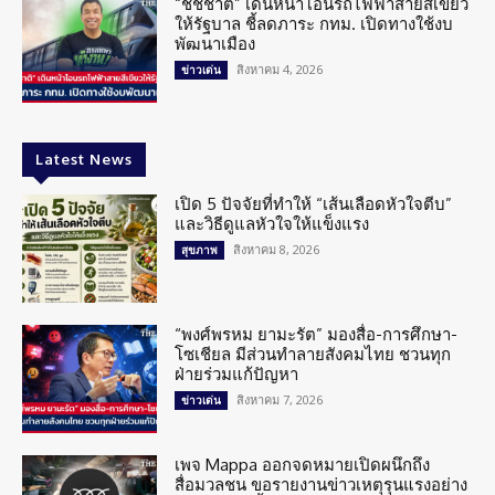
“ชัชชาติ” เดินหน้าโอนรถไฟฟ้าสายสีเขียว
ให้รัฐบาล ชี้ลดภาระ กทม. เปิดทางใช้งบ
พัฒนาเมือง
สิงหาคม 4, 2026
ข่าวเด่น
Latest News
เปิด 5 ปัจจัยที่ทำให้ “เส้นเลือดหัวใจตีบ”
และวิธีดูแลหัวใจให้แข็งแรง
สิงหาคม 8, 2026
สุขภาพ
“พงศ์พรหม ยามะรัต” มองสื่อ-การศึกษา-
โซเชียล มีส่วนทำลายสังคมไทย ชวนทุก
ฝ่ายร่วมแก้ปัญหา
สิงหาคม 7, 2026
ข่าวเด่น
เพจ Mappa ออกจดหมายเปิดผนึกถึง
สื่อมวลชน ขอรายงานข่าวเหตุรุนแรงอย่าง