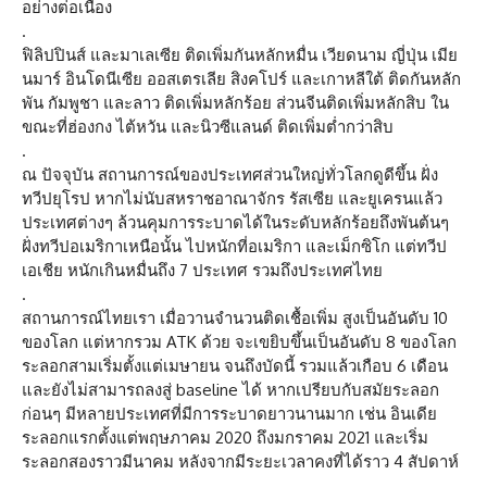
อย่างต่อเนื่อง
.
ฟิลิปปินส์ และมาเลเซีย ติดเพิ่มกันหลักหมื่น เวียดนาม ญี่ปุ่น เมีย
นมาร์ อินโดนีเซีย ออสเตรเลีย สิงคโปร์ และเกาหลีใต้ ติดกันหลัก
พัน กัมพูชา และลาว ติดเพิ่มหลักร้อย ส่วนจีนติดเพิ่มหลักสิบ ใน
ขณะที่ฮ่องกง ไต้หวัน และนิวซีแลนด์ ติดเพิ่มต่ำกว่าสิบ
.
ณ ปัจจุบัน สถานการณ์ของประเทศส่วนใหญ่ทั่วโลกดูดีขึ้น ฝั่ง
ทวีปยุโรป หากไม่นับสหราชอาณาจักร รัสเซีย และยูเครนแล้ว
ประเทศต่างๆ ล้วนคุมการระบาดได้ในระดับหลักร้อยถึงพันต้นๆ
ฝั่งทวีปอเมริกาเหนือนั้น ไปหนักที่อเมริกา และเม็กซิโก แต่ทวีป
เอเชีย หนักเกินหมื่นถึง 7 ประเทศ รวมถึงประเทศไทย
.
สถานการณ์ไทยเรา เมื่อวานจำนวนติดเชื้อเพิ่ม สูงเป็นอันดับ 10
ของโลก แต่หากรวม ATK ด้วย จะเขยิบขึ้นเป็นอันดับ 8 ของโลก
ระลอกสามเริ่มตั้งแต่เมษายน จนถึงบัดนี้ รวมแล้วเกือบ 6 เดือน
และยังไม่สามารถลงสู่ baseline ได้ หากเปรียบกับสมัยระลอก
ก่อนๆ มีหลายประเทศที่มีการระบาดยาวนานมาก เช่น อินเดีย
ระลอกแรกตั้งแต่พฤษภาคม 2020 ถึงมกราคม 2021 และเริ่ม
ระลอกสองราวมีนาคม หลังจากมีระยะเวลาคงที่ได้ราว 4 สัปดาห์
.