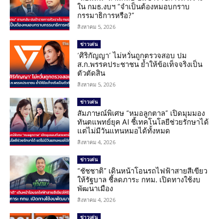
ใน กมธ.งบฯ “จำเป็นต้องหมอบกราบ
กรรมาธิการหรือ?”
สิงหาคม 5, 2026
ข่าวเด่น
‘ศิริกัญญา’ ไม่หวั่นถูกตรวจสอบ ปม
ส.ก.พรรคประชาชน ย้ำให้ข้อเท็จจริงเป็น
ตัวตัดสิน
สิงหาคม 5, 2026
ข่าวเด่น
สัมภาษณ์พิเศษ “หมอลูกตาล” เปิดมุมมอง
ทันตแพทย์ยุค AI ชี้เทคโนโลยีช่วยรักษาได้
แต่ไม่มีวันแทนหมอได้ทั้งหมด
สิงหาคม 4, 2026
ข่าวเด่น
“ชัชชาติ” เดินหน้าโอนรถไฟฟ้าสายสีเขียว
ให้รัฐบาล ชี้ลดภาระ กทม. เปิดทางใช้งบ
พัฒนาเมือง
สิงหาคม 4, 2026
ข่าวเด่น