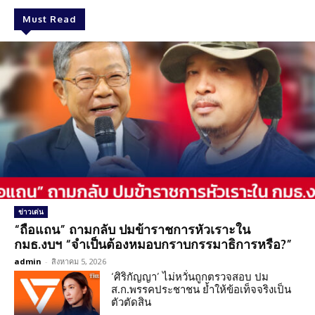
Must Read
ข่าวเด่น
“ถือแถน” ถามกลับ ปมข้าราชการหัวเราะใน
กมธ.งบฯ “จำเป็นต้องหมอบกราบกรรมาธิการหรือ?”
admin
-
สิงหาคม 5, 2026
‘ศิริกัญญา’ ไม่หวั่นถูกตรวจสอบ ปม
ส.ก.พรรคประชาชน ย้ำให้ข้อเท็จจริงเป็น
ตัวตัดสิน