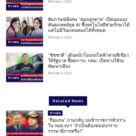
สิงหาคม 5, 2026
ข่าวเด่น
สัมภาษณ์พิเศษ “หมอลูกตาล” เปิดมุมมอง
ทันตแพทย์ยุค AI ชี้เทคโนโลยีช่วยรักษาได้
แต่ไม่มีวันแทนหมอได้ทั้งหมด
สิงหาคม 4, 2026
ข่าวเด่น
“ชัชชาติ” เดินหน้าโอนรถไฟฟ้าสายสีเขียว
ให้รัฐบาล ชี้ลดภาระ กทม. เปิดทางใช้งบ
พัฒนาเมือง
สิงหาคม 4, 2026
ข่าวเด่น
Related News
ข่าวเด่น
“ถือแถน” ถามกลับ ปมข้าราชการหัวเราะ
ใน กมธ.งบฯ “จำเป็นต้องหมอบกราบ
กรรมาธิการหรือ?”