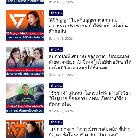
สิงหาคม 5, 2026
ข่าวเด่น
‘ศิริกัญญา’ ไม่หวั่นถูกตรวจสอบ ปม
ส.ก.พรรคประชาชน ย้ำให้ข้อเท็จจริงเป็น
ตัวตัดสิน
สิงหาคม 5, 2026
ข่าวเด่น
สัมภาษณ์พิเศษ “หมอลูกตาล” เปิดมุมมอง
ทันตแพทย์ยุค AI ชี้เทคโนโลยีช่วยรักษาได้
แต่ไม่มีวันแทนหมอได้ทั้งหมด
สิงหาคม 4, 2026
ข่าวเด่น
“ชัชชาติ” เดินหน้าโอนรถไฟฟ้าสายสีเขียว
ให้รัฐบาล ชี้ลดภาระ กทม. เปิดทางใช้งบ
พัฒนาเมือง
สิงหาคม 4, 2026
ข่าวเด่น
“แขก คำผกา” วิจารณ์พรรคส้มหนัก ชี้ห่าง
ปัญหาเชิงโครงสร้าง ลั่น “มันปลอม”