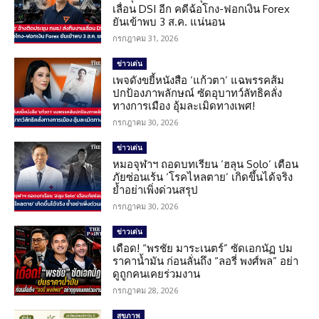
เลื่อน DSI อีก คดีฉ้อโกง-ฟอกเงิน Forex
ยันเข้าพบ 3 ส.ค. แน่นอน
กรกฎาคม 31, 2026
ข่าวเด่น
เพจดังขยี้หนังสือ ‘แก้วตา’ แฉพรรคส้ม
ปกป้องภาพลักษณ์ ซัดอุบาทว์ลัทธิคลั่ง
ทางการเมือง อุ้มละเมิดทางเพศ!
กรกฎาคม 30, 2026
ข่าวเด่น
หมอจุฬาฯ ถอดบทเรียน ‘ฮลุน Solo’ เตือน
ภัยซ่อนเร้น ‘โรคไหลตาย’ เกิดขึ้นได้จริง
ย้ำอย่าเพิ่งด่วนสรุป
กรกฎาคม 30, 2026
ข่าวเด่น
เดือด! “พรชัย มาระเนตร์” ซัดเอกนัฏ ปม
ราคาน้ำมัน ก่อนลั่นถึง “ลอรี่ พงศ์พล” อย่า
ดูถูกคนเคยร่วมงาน
กรกฎาคม 28, 2026
สุขภาพ