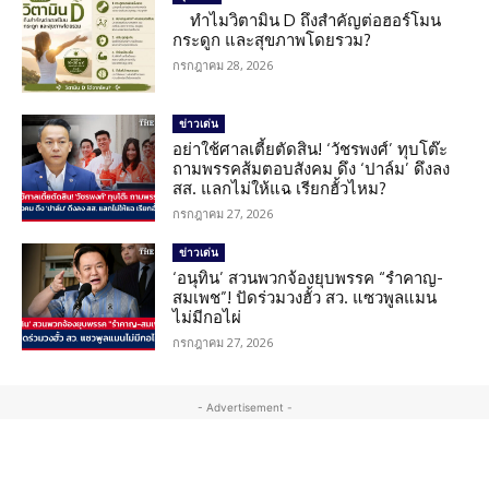
ทำไมวิตามิน D ถึงสำคัญต่อฮอร์โมน
กระดูก และสุขภาพโดยรวม?
กรกฎาคม 28, 2026
ข่าวเด่น
อย่าใช้ศาลเตี้ยตัดสิน! ‘วัชรพงศ์’ ทุบโต๊ะ
ถามพรรคส้มตอบสังคม ดึง ‘ปาล์ม’ ดึงลง
สส. แลกไม่ให้แฉ เรียกฮั้วไหม?
กรกฎาคม 27, 2026
ข่าวเด่น
‘อนุทิน’ สวนพวกจ้องยุบพรรค “รำคาญ-
สมเพช”! ปัดร่วมวงฮั้ว สว. แซวพูลแมน
ไม่มีกอไผ่
กรกฎาคม 27, 2026
- Advertisement -