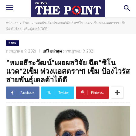
หน้าแรก
สังคม
"หมอธีระวัฒน์"เผยผลวิจัย ฉีด"ซิโนแวค"2เข็ม พ่วงแอสตราฯ1 เข็ม
ป้องไวรัสสายพันธุ์เดลต้าได้ดี
สังคม
กรกฎาคม 9, 2021
แก้ไขล่าสุด :
กรกฎาคม 9, 2021
“หมอธีระวัฒน์”เผยผลวิจัย ฉีด”ซิโน
แวค”2เข็ม พ่วงแอสตราฯ1 เข็ม ป้องไวรัส
สายพันธุ์เดลต้าได้ดี
Facebook
Twitter
Pinterest