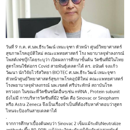
วันที่ 9 ก.ค. ศ.นพ.ธีระวัฒน์ เหมะจุฑา หัวหน้า ศูนย์วิทยาศาสตร์
สุขภาพโรคอุบัติใหม่ คณะแพทยศาสตร์ โรง พยาบาลจุฬาลงกรณ์
โพสต์เฟซบุ๊กโดยระบุว่า เปิดผลการศึกษาขั้นต้น วัคซีนที่มีในไทย
สูตรไหนใช้ต่อกร Covid สายพันธุ์เดลตาได้ ดร. อนันต์ จงแก้ว
วัฒนา นักวิจัยไวรัสวิทยา BIOTEC ศ.นพ.ธีระวัฒน์ เหมะจุฑา
หัวหน้าศูนย์วิทยาศาสตร์สุขภาพโรคอุบัติใหม่ คณะแพทยศาสตร์
โรงพยาบาลจุฬาลงกรณ์ นพ.เขตต์ ศรีประทักษ์ สถาบันโรค
ทรวงอก ในขณะที่วัคซีนชนิดอื่นๆเช่น mRNA , Protein subunit
ยังไม่มี การบริหารวัคซีนที่มี2 ชนิด คือ Sinovac or Sinopharm
หรือ Astra Zeneca จึงเป็นเรื่องจำเป็นที่ต้องรีบหาคำตอบว่าสูตร
ไหนจะป้องกันสายเดลตาได้
.
จากการศึกษาเบื้องต้นพบว่า Sinovac 2 เข็มแม้ระดับNeutralize
antibody ขึ้น 80-90% แม้ว่าจะวัดระดับภูมิคุ้มกันต่อสายพันธ์ุ