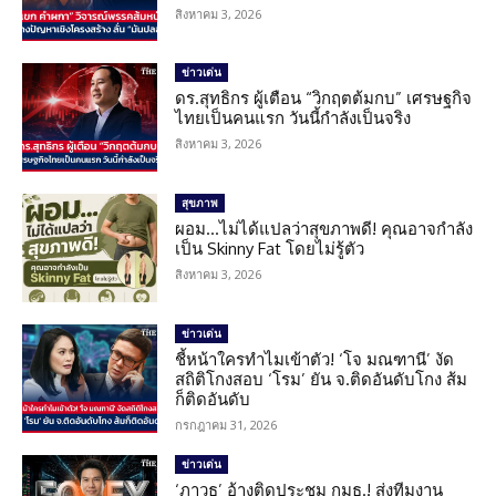
สิงหาคม 3, 2026
ข่าวเด่น
ดร.สุทธิกร ผู้เตือน “วิกฤตต้มกบ” เศรษฐกิจ
ไทยเป็นคนแรก วันนี้กำลังเป็นจริง
สิงหาคม 3, 2026
สุขภาพ
ผอม…ไม่ได้แปลว่าสุขภาพดี! คุณอาจกำลัง
เป็น Skinny Fat โดยไม่รู้ตัว
สิงหาคม 3, 2026
ข่าวเด่น
ชี้หน้าใครทำไมเข้าตัว! ‘โจ มณฑานี’ งัด
สถิติโกงสอบ ‘โรม’ ยัน จ.ติดอันดับโกง ส้ม
ก็ติดอันดับ
กรกฎาคม 31, 2026
ข่าวเด่น
‘ภาวุธ’ อ้างติดประชุม กมธ.! ส่งทีมงาน