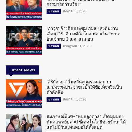
กรรมาธิการหรือ?”
สิงหาคม 5, 2026
ข่าวเด่น
‘ภาวุธ’ อ้างติดประชุม กมธ.! ส่งทีมงาน
เลื่อน DSI อีก คดีฉ้อโกง-ฟอกเงิน Forex
ยันเข้าพบ 3 ส.ค. แน่นอน
กรกฎาคม 31, 2026
ข่าวเด่น
Latest News
‘ศิริกัญญา’ ไม่หวั่นถูกตรวจสอบ ปม
ส.ก.พรรคประชาชน ย้ำให้ข้อเท็จจริงเป็น
ตัวตัดสิน
สิงหาคม 5, 2026
ข่าวเด่น
สัมภาษณ์พิเศษ “หมอลูกตาล” เปิดมุมมอง
ทันตแพทย์ยุค AI ชี้เทคโนโลยีช่วยรักษาได้
แต่ไม่มีวันแทนหมอได้ทั้งหมด