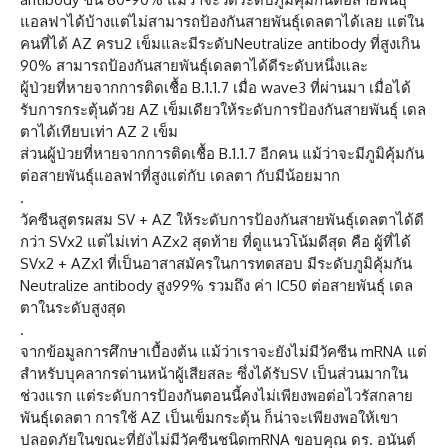
แอลฟาได้บ้างแต่ไม่สามารถป้องกันสายพันธุ์เดลตาได้เลย แต่ใน
คนที่ได้ AZ ครบ2 เข็มและมีระดับNeutralize antibody ที่สูงเกิน
90% สามารถป้องกันสายพันธุ์เดลตาได้ดีระดับหนึ่งและ
ผู้ป่วยที่หายจากการติดเชื้อ B.1.1.7 เมื่อ wave3 ที่ผ่านมา เมื่อได้
รับการกระตุ้นด้วย AZ เข็มเดียวให้ระดับการป้องกันสายพันธุ์ เดล
ตาได้เทียบเท่า AZ 2 เข็ม
ส่วนผู้ป่วยที่หายจากการติดเชื้อ B.1.1.7 อีกคน แม้ว่าจะมีภูมิคุ้มกัน
ต่อสายพันธ์ุแอลฟาที่สูงแต่กับ เดลตา กับมีน้อยมาก
.
วัคซีนสูตรผสม SV + AZ ให้ระดับการป้องกันสายพันธุ์เดลตาได้ดี
กว่า SVx2 แต่ไม่เท่า AZx2 สุดท้าย ที่ดูแนวโน้มดีสุด คือ ผู้ที่ได้
SVx2 + AZx1 ที่เป็นอาสาสมัครในการทดสอบ มีระดับภูมิคุ้มกัน
Neutralize antibody สูง99% รวมถึง ค่า IC50 ต่อสายพันธุ์ เดล
ตาในระดับสูงสุด
.
จากข้อมูลการศึกษาเบื้องต้น แม้ว่าเราจะยังไม่มีวัคซีน mRNA แต่
สำหรับบุคลากรด่านหน้าผู้เสียสละ ซึ่งได้รับSV เป็นส่วนมากใน
ช่วงแรก แต่ระดับการป้องกันตอนนี้คงไม่เพียงพอต่อไวรัสกลาย
พันธุ์เดลตา การใช้ AZ เป็นเข็มกระตุ้น ก็น่าจะเพียงพอให้เขา
ปลอดภัยในขณะที่ยังไม่มีวัคซีนชนิดmRNA ขอบคุณ ดร. อนันต์