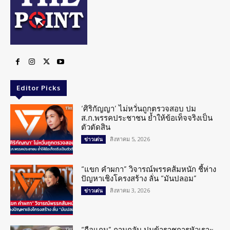
Editor Picks
‘ศิริกัญญา’ ไม่หวั่นถูกตรวจสอบ ปม
ส.ก.พรรคประชาชน ย้ำให้ข้อเท็จจริงเป็น
ตัวตัดสิน
สิงหาคม 5, 2026
ข่าวเด่น
“แขก คำผกา” วิจารณ์พรรคส้มหนัก ชี้ห่าง
ปัญหาเชิงโครงสร้าง ลั่น “มันปลอม”
สิงหาคม 3, 2026
ข่าวเด่น
“ถือแถน” ถามกลับ ปมข้าราชการหัวเราะ