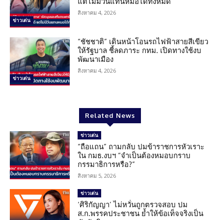
แต่ไม่มีวันแทนหมอได้ทั้งหมด
สิงหาคม 4, 2026
ข่าวเด่น
“ชัชชาติ” เดินหน้าโอนรถไฟฟ้าสายสีเขียว
ให้รัฐบาล ชี้ลดภาระ กทม. เปิดทางใช้งบ
พัฒนาเมือง
สิงหาคม 4, 2026
ข่าวเด่น
Related News
ข่าวเด่น
“ถือแถน” ถามกลับ ปมข้าราชการหัวเราะ
ใน กมธ.งบฯ “จำเป็นต้องหมอบกราบ
กรรมาธิการหรือ?”
สิงหาคม 5, 2026
ข่าวเด่น
‘ศิริกัญญา’ ไม่หวั่นถูกตรวจสอบ ปม
ส.ก.พรรคประชาชน ย้ำให้ข้อเท็จจริงเป็น