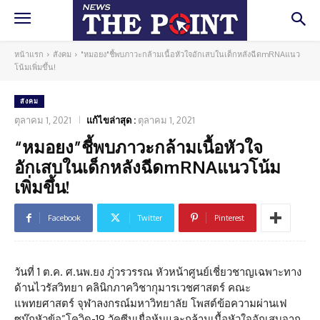
หน้าแรก
สังคม
"หมอยง"ชี้พบภาวะกล้ามเนื้อหัวใจอักเสบในเด็กหลังฉีดmRNAแนว
โน้มเพิ่มขึ้น!
สังคม
ตุลาคม 1, 2021
แก้ไขล่าสุด :
ตุลาคม 1, 2021
“หมอยง”ชี้พบภาวะกล้ามเนื้อหัวใจ
อักเสบในเด็กหลังฉีดmRNAแนวโน้ม
เพิ่มขึ้น!
Facebook
Twitter
Pinterest
วันที่ 1 ต.ค. ศ.นพ.ยง ภู่วรวรรณ หัวหน้าศูนย์เชี่ยวชาญเฉพาะทาง
ด้านไวรัสวิทยา คลินิกภาควิชากุมารเวชศาสตร์ คณะ
แพทยศาสตร์ จุฬาลงกรณ์มหาวิทยาลัย โพสต์ข้อความผ่านเฟ
ซบุ๊กหัวข้อ”โควิด-19 วัคซีนเยื่อหุ้มและกล้ามเนื้อหัวใจอักเสบจาก