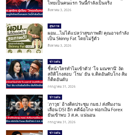
ไทยเป็นคนแรก วันนี้กำลังเป็นจริง
สิงหาคม 3, 2026
สุขภาพ
ผอม…ไม่ได้แปลว่าสุขภาพดี! คุณอาจกำลัง
เป็น Skinny Fat โดยไม่รู้ตัว
สิงหาคม 3, 2026
ข่าวเด่น
ชี้หน้าใครทำไมเข้าตัว! ‘โจ มณฑานี’ งัด
สถิติโกงสอบ ‘โรม’ ยัน จ.ติดอันดับโกง ส้ม
ก็ติดอันดับ
กรกฎาคม 31, 2026
ข่าวเด่น
‘ภาวุธ’ อ้างติดประชุม กมธ.! ส่งทีมงาน
เลื่อน DSI อีก คดีฉ้อโกง-ฟอกเงิน Forex
ยันเข้าพบ 3 ส.ค. แน่นอน
กรกฎาคม 31, 2026
ข่าวเด่น