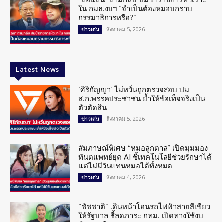
ใน กมธ.งบฯ “จำเป็นต้องหมอบกราบ
กรรมาธิการหรือ?”
สิงหาคม 5, 2026
ข่าวเด่น
Latest News
‘ศิริกัญญา’ ไม่หวั่นถูกตรวจสอบ ปม
ส.ก.พรรคประชาชน ย้ำให้ข้อเท็จจริงเป็น
ตัวตัดสิน
สิงหาคม 5, 2026
ข่าวเด่น
สัมภาษณ์พิเศษ “หมอลูกตาล” เปิดมุมมอง
ทันตแพทย์ยุค AI ชี้เทคโนโลยีช่วยรักษาได้
แต่ไม่มีวันแทนหมอได้ทั้งหมด
สิงหาคม 4, 2026
ข่าวเด่น
“ชัชชาติ” เดินหน้าโอนรถไฟฟ้าสายสีเขียว
ให้รัฐบาล ชี้ลดภาระ กทม. เปิดทางใช้งบ