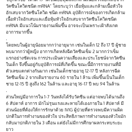
วัคซีนโควิดชนิด mRNA” โดยระบุว่า เยื่อหุ้มและกล้ามเนื้อหัวใจ
อักเสบจากวัคซีนโควิด ชนิด mRNA อุบัติการณ์ของการเกิดกล้าม
เนื้อหัวใจอักเสบและเยื่อหุ้มหัวใจอักเสบจากวัคซีนโควิดชนิด
mRNA มีแนวโน้มรายงานเพิ่มขึ้น อาจจะเป็นเพราะเฝ้าสังเกต
อาการมากขึ้น
.
โดยพบในผู้อายุน้อยมากกว่าอายุมาก เช่นในเด็ก 12 ถึง 17 ปี ผู้ชาย
พบมากกว่าผู้หญิง อาการเกิดหลังฉีดวัคซีนเข็ม 2 มากกว่าเข็ม
แรกอย่างชัดเจน การประเมินความเสี่ยงและประโยชน์จากวัคซีน
ในเด็ก จึงขึ้นอยู่กับอุบัติการณ์ที่เกิดขึ้น ขณะนี้มีการรายงานที่มี
ตัวเลขแตกต่างกันมาก เช่นในเด็กชายอายุ 12-17 ปี หลังการฉีด
วัคซีนเข็ม 2 จากเดิมรายงาน 60 รายใน 1 ล้าน เพิ่มขึ้นเป็นในเด็ก
ชาย 12-15 ปี สูงถึง 162 ในล้าน และอายุ 16-17 ปี พบ 94 ในล้าน
.
ส่วนใหญ่มีอาการใน 1-7 วันหลังได้รับวัคซีน แต่อาจพบได้นานถึง
6 สัปดาห์ อาการ มักไม่รุนแรงและหายได้เองภายใน 1 สัปดาห์ มี
ส่วนน้อยที่ต้องให้การรักษาด้วย IVIG ผู้ป่วยที่ตรวจพบมีความผิด
ปกติในการทำงานของหัวใจ ประสิทธิภาพการทำงานของหัวใจมัก
กลับมาปกติภายใน 3 เดือน แต่ยังไม่มีการศึกษาผลกระทบระยะ
ยาว