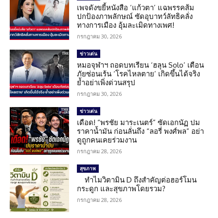
เพจดังขยี้หนังสือ ‘แก้วตา’ แฉพรรคส้ม
ปกป้องภาพลักษณ์ ซัดอุบาทว์ลัทธิคลั่ง
ทางการเมือง อุ้มละเมิดทางเพศ!
กรกฎาคม 30, 2026
ข่าวเด่น
หมอจุฬาฯ ถอดบทเรียน ‘ฮลุน Solo’ เตือน
ภัยซ่อนเร้น ‘โรคไหลตาย’ เกิดขึ้นได้จริง
ย้ำอย่าเพิ่งด่วนสรุป
กรกฎาคม 30, 2026
ข่าวเด่น
เดือด! “พรชัย มาระเนตร์” ซัดเอกนัฏ ปม
ราคาน้ำมัน ก่อนลั่นถึง “ลอรี่ พงศ์พล” อย่า
ดูถูกคนเคยร่วมงาน
กรกฎาคม 28, 2026
สุขภาพ
ทำไมวิตามิน D ถึงสำคัญต่อฮอร์โมน
กระดูก และสุขภาพโดยรวม?
กรกฎาคม 28, 2026