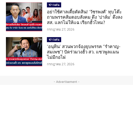
ข่าวเด่น
อย่าใช้ศาลเตี้ยตัดสิน! ‘วัชรพงศ์’ ทุบโต๊ะ
ถามพรรคส้มตอบสังคม ดึง ‘ปาล์ม’ ดึงลง
สส. แลกไม่ให้แฉ เรียกฮั้วไหม?
กรกฎาคม 27, 2026
ข่าวเด่น
‘อนุทิน’ สวนพวกจ้องยุบพรรค “รำคาญ-
สมเพช”! ปัดร่วมวงฮั้ว สว. แซวพูลแมน
ไม่มีกอไผ่
กรกฎาคม 27, 2026
- Advertisement -