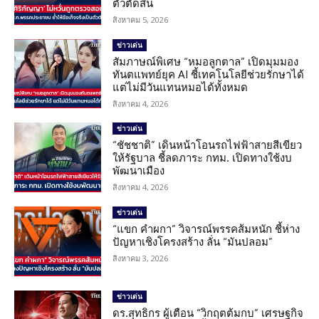
ตัวตัดสิน
สิงหาคม 5, 2026
ข่าวเด่น
สัมภาษณ์พิเศษ “หมอลูกตาล” เปิดมุมมอง
ทันตแพทย์ยุค AI ชี้เทคโนโลยีช่วยรักษาได้
แต่ไม่มีวันแทนหมอได้ทั้งหมด
สิงหาคม 4, 2026
ข่าวเด่น
“ชัชชาติ” เดินหน้าโอนรถไฟฟ้าสายสีเขียว
ให้รัฐบาล ชี้ลดภาระ กทม. เปิดทางใช้งบ
พัฒนาเมือง
สิงหาคม 4, 2026
ข่าวเด่น
“แขก คำผกา” วิจารณ์พรรคส้มหนัก ชี้ห่าง
ปัญหาเชิงโครงสร้าง ลั่น “มันปลอม”
สิงหาคม 3, 2026
ข่าวเด่น
ดร.สุทธิกร ผู้เตือน “วิกฤตต้มกบ” เศรษฐกิจ