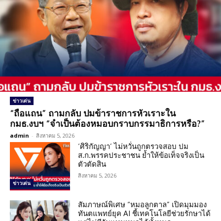
ข่าวเด่น
“ถือแถน” ถามกลับ ปมข้าราชการหัวเราะใน
กมธ.งบฯ “จำเป็นต้องหมอบกราบกรรมาธิการหรือ?”
admin
-
สิงหาคม 5, 2026
‘ศิริกัญญา’ ไม่หวั่นถูกตรวจสอบ ปม
ส.ก.พรรคประชาชน ย้ำให้ข้อเท็จจริงเป็น
ตัวตัดสิน
สิงหาคม 5, 2026
ข่าวเด่น
สัมภาษณ์พิเศษ “หมอลูกตาล” เปิดมุมมอง
ทันตแพทย์ยุค AI ชี้เทคโนโลยีช่วยรักษาได้