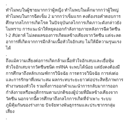
.
ทำไมพบในผู้ชายมากกว่าผู้หญิง ทำไมพบในเด็กมากกว่าผู้ใหญ่
ทำไมพบในการฉีดเข็ม 2 มากกว่าเข็มแรก คงต้องรอคำตอบการ
ศึกษากลไกการเกิดโรค ในปัจจุบันกลไกการเกิดภาวะดังกล่าวยัง
ไมทราบ การแนะนำให้หยุดออกกำลังกายภายหลังการฉีดวัคซีน
1-2 สัปดาห์ ไม่ลดผลของการเกิดผลข้างเคียงจากวัคซีน แต่จะลด
อาการที่เกิดจากการมีกล้ามเนื้อหัวใจอักเสบ ไม่ให้มีความรุนแรง
ได้
.
ถึงแม้ความเสี่ยงต่อการเกิดกล้ามเนื้อหัวใจอักเสบและเยื่อหุ้ม
หัวใจอักเสบจากวัคซีนชนิด mRNA จะพบได้น้อย แต่ยังคงต้องมี
การศึกษาถึงหลักเกณฑ์การวินิจฉัย การตรวจวินิจฉัย การส่งต่อ
และการรักษาที่เหมาะสม ผลกระทบระยะยาวต่อประสิทธิภาพการ
ทำงานของหัวใจ รวมทั้งการออกคำแนะนำการกลับมาการออก
กำลังกายหรือพฤติกรรมตามปกติของผู้ป่วยที่มีผลข้างเคียงจาก
วัคซีน นอกจากนี้ควรศึกษาถึงกลไกการเกิดที่จำเพาะ ระบบ
ภูมิคุ้มกันของร่างกาย ปัจจัยทางพันธุกรรมและประชากรกลุ่ม
เสี่ยง
.