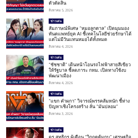
ตัวตัดสิน
สิงหาคม 5, 2026
ข่าวเด่น
สัมภาษณ์พิเศษ “หมอลูกตาล” เปิดมุมมอง
ทันตแพทย์ยุค AI ชี้เทคโนโลยีช่วยรักษาได้
แต่ไม่มีวันแทนหมอได้ทั้งหมด
สิงหาคม 4, 2026
ข่าวเด่น
“ชัชชาติ” เดินหน้าโอนรถไฟฟ้าสายสีเขียว
ให้รัฐบาล ชี้ลดภาระ กทม. เปิดทางใช้งบ
พัฒนาเมือง
สิงหาคม 4, 2026
ข่าวเด่น
“แขก คำผกา” วิจารณ์พรรคส้มหนัก ชี้ห่าง
ปัญหาเชิงโครงสร้าง ลั่น “มันปลอม”
สิงหาคม 3, 2026
ข่าวเด่น
ดร.สุทธิกร ผู้เตือน “วิกฤตต้มกบ” เศรษฐกิจ