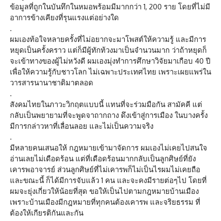
ข้อมูลที่ถูกในบันทึกในหมอพร้อมมีมากกว่า 1, 200 ราย โดยที่ไม่มี
อาการข้างเคียงที่รุนแรงแต่อย่างใด
.
ผมเองท้อใจหลายครั้งที่ไม่อยากจะมาโพสต์ให้ความรู้ และมีการ
หยุดเป็นครั้งคราว แต่ก็มีผู้ทักท้วงมาเป็นจำนวนมาก ว่าถ้าหยุดก็
จะเข้าทางของผู้ไม่หวังดี ผมเองมุ่งทำการศึกษาวิจัยมาเกือบ 40 ปี
เพื่อให้ความรู้กับชาวโลก ไม่เฉพาะประเทศไทย เพราะเผยแพร่ใน
วารสารนานาชาติมาตลอด
.
สังคมไทยในภาวะวิกฤตแบบนี้ แทนที่จะร่วมมือกัน สามัคคี แต่
กลับเป็นพยายามที่จะพูดจาถากถาง ดึงเข้าสู่การเมือง ในบางครั้ง
มีการกล่าวหาที่เลื่อนลอย และไม่เป็นความจริง
.
มีหลายคนเสนอให้ กฎหมายเข้ามาจัดการ ผมเองไม่เคยไปสนใจ
อ่านเลยไม่เดือดร้อน แต่ที่เดือดร้อนมากกลับเป็นลูกศิษย์ที่ยัง
เคารพอาจารย์ ส่วนลูกศิษย์ที่ไม่เคารพก็ไม่เป็นไรผมไม่เคยถือ
และขณะนี้ ก็ได้มีการจับแล้ว 1 คน และจะคงมีรายต่อๆไป โดยที่
ผมจะยุ่งเกี่ยวให้น้อยที่สุด ขอให้เป็นไปตามกฎหมายบ้านเมือง
เพราะบ้านเมืองมีกฎหมายที่ทุกคนต้องเคารพ และจริยธรรม ที่
ต้องให้เกียรติกันและกัน