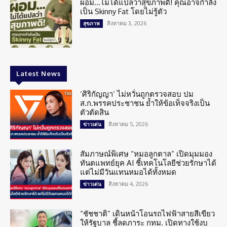
ผอม…ไม่ได้แปลว่าสุขภาพดี! คุณอาจกำลัง
เป็น Skinny Fat โดยไม่รู้ตัว
สิงหาคม 3, 2026
สุขภาพ
Latest News
‘ศิริกัญญา’ ไม่หวั่นถูกตรวจสอบ ปม
ส.ก.พรรคประชาชน ย้ำให้ข้อเท็จจริงเป็น
ตัวตัดสิน
สิงหาคม 5, 2026
ข่าวเด่น
สัมภาษณ์พิเศษ “หมอลูกตาล” เปิดมุมมอง
ทันตแพทย์ยุค AI ชี้เทคโนโลยีช่วยรักษาได้
แต่ไม่มีวันแทนหมอได้ทั้งหมด
สิงหาคม 4, 2026
ข่าวเด่น
“ชัชชาติ” เดินหน้าโอนรถไฟฟ้าสายสีเขียว
ให้รัฐบาล ชี้ลดภาระ กทม. เปิดทางใช้งบ