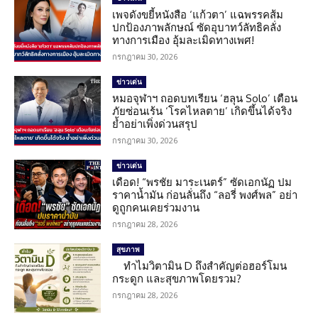
เพจดังขยี้หนังสือ ‘แก้วตา’ แฉพรรคส้ม
ปกป้องภาพลักษณ์ ซัดอุบาทว์ลัทธิคลั่ง
ทางการเมือง อุ้มละเมิดทางเพศ!
กรกฎาคม 30, 2026
ข่าวเด่น
หมอจุฬาฯ ถอดบทเรียน ‘ฮลุน Solo’ เตือน
ภัยซ่อนเร้น ‘โรคไหลตาย’ เกิดขึ้นได้จริง
ย้ำอย่าเพิ่งด่วนสรุป
กรกฎาคม 30, 2026
ข่าวเด่น
เดือด! “พรชัย มาระเนตร์” ซัดเอกนัฏ ปม
ราคาน้ำมัน ก่อนลั่นถึง “ลอรี่ พงศ์พล” อย่า
ดูถูกคนเคยร่วมงาน
กรกฎาคม 28, 2026
สุขภาพ
ทำไมวิตามิน D ถึงสำคัญต่อฮอร์โมน
กระดูก และสุขภาพโดยรวม?
กรกฎาคม 28, 2026