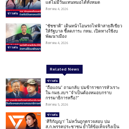
แต่ไม่มีวันแทนหมอได้ทั้งหมด
สิงหาคม 4, 2026
ข่าวเด่น
“ชัชชาติ” เดินหน้าโอนรถไฟฟ้าสายสีเขียว
ให้รัฐบาล ชี้ลดภาระ กทม. เปิดทางใช้งบ
พัฒนาเมือง
สิงหาคม 4, 2026
ข่าวเด่น
Related News
ข่าวเด่น
“ถือแถน” ถามกลับ ปมข้าราชการหัวเราะ
ใน กมธ.งบฯ “จำเป็นต้องหมอบกราบ
กรรมาธิการหรือ?”
สิงหาคม 5, 2026
ข่าวเด่น
‘ศิริกัญญา’ ไม่หวั่นถูกตรวจสอบ ปม
ส.ก.พรรคประชาชน ย้ำให้ข้อเท็จจริงเป็น