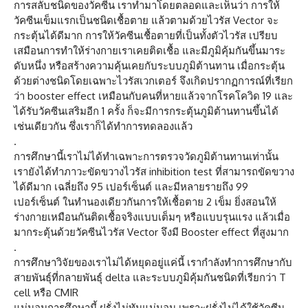
การสลับชนิดของวัคซีน เราทำมาโดยตลอดและเห็นว่า การให้
วัคซีนเข็มแรกเป็นชนิดเชื้อตาย แล้วตามด้วยไวรัส Vector จะ
กระตุ้นได้ดีมาก การให้วัคซีนเชื้อตายที่เป็นทั้งตัวไวรัส เปรียบ
เสมือนการทำให้ร่างกายเราเคยติดเชื้อ และมีภูมิคุ้มกันขึ้นมาระ
ดับหนึ่ง หรือสร้างความคุ้นเคยกับระบบภูมิต้านทาน เมื่อกระตุ้น
ด้วยต่างชนิดโดยเฉพาะไวรัสเวกเตอร์ จึงเกิดปรากฏการณ์ที่เรียก
ว่า booster effect เหมือนกับคนที่หายแล้วจากโรคโควิด 19 และ
ได้รับวัคซีนเสริมอีก 1 ครั้ง ก็จะมีการกระตุ้นภูมิต้านทานขึ้นได้
เช่นเดียวกัน ซึ่งเราก็ได้ทำการทดลองแล้ว
.
การศึกษานี้เราไม่ได้ทำเฉพาะการตรวจวัดภูมิต้านทานเท่านั้น
เรายังได้ทำภาวะขัดขวางไวรัส inhibition test ที่สามารถขัดขวาง
ได้ดีมาก เฉลี่ยถึง 95 เปอร์เซ็นต์ และมีหลายรายถึง 99
เปอร์เซ็นต์ ในทำนองเดียวกันการให้เชื้อตาย 2 เข็ม ยิ่งสอนให้
ร่างกายเหมือนกันติดเชื้อจริงแบบเต็มๆ หรือแบบรุนแรง แล้วเมื่อ
มากระตุ้นด้วยวัคซีนไวรัส Vector จึงมี Booster effect ที่สูงมาก
.
การศึกษาวิจัยของเราไม่ได้หยุดอยู่แค่นี้ เรากำลังทำการศึกษากับ
สายพันธุ์ที่กลายพันธุ์ delta และระบบภูมิคุ้มกันชนิดที่เรียกว่า T
cell หรือ CMIR
แน่นอนการศึกษานี้ ฝรั่งไม่ทันแน่นอน เพราะฝรั่งไม่ได้ใช้วัคซีน