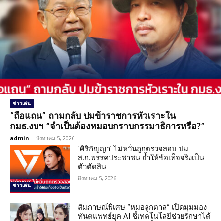
ข่าวเด่น
“ถือแถน” ถามกลับ ปมข้าราชการหัวเราะใน
กมธ.งบฯ “จำเป็นต้องหมอบกราบกรรมาธิการหรือ?”
admin
-
สิงหาคม 5, 2026
‘ศิริกัญญา’ ไม่หวั่นถูกตรวจสอบ ปม
ส.ก.พรรคประชาชน ย้ำให้ข้อเท็จจริงเป็น
ตัวตัดสิน
สิงหาคม 5, 2026
ข่าวเด่น
สัมภาษณ์พิเศษ “หมอลูกตาล” เปิดมุมมอง
ทันตแพทย์ยุค AI ชี้เทคโนโลยีช่วยรักษาได้