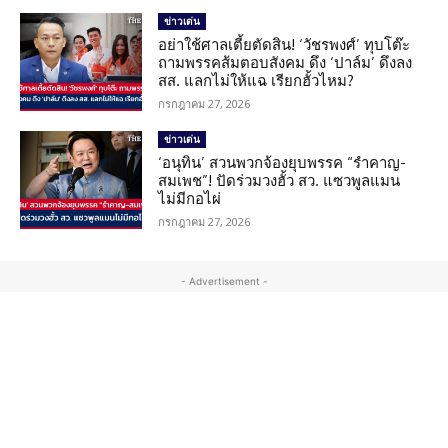
ข่าวเด่น
อย่าใช้ศาลเตี้ยตัดสิน! ‘วัชรพงศ์’ ทุบโต๊ะ
ถามพรรคส้มตอบสังคม ดึง ‘ปาล์ม’ ดึงลง
สส. แลกไม่ให้แฉ เรียกฮั้วไหม?
กรกฎาคม 27, 2026
ข่าวเด่น
‘อนุทิน’ สวนพวกจ้องยุบพรรค “รำคาญ-
สมเพช”! ปัดร่วมวงฮั้ว สว. แซวพูลแมน
ไม่มีกอไผ่
กรกฎาคม 27, 2026
- Advertisement -