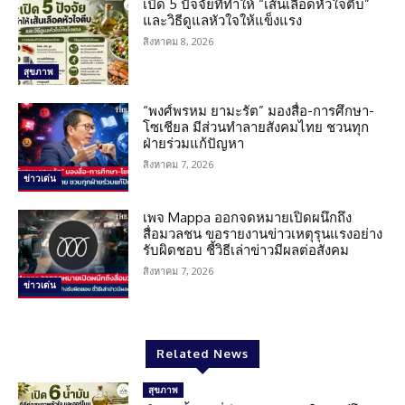
เปิด 5 ปัจจัยที่ทำให้ “เส้นเลือดหัวใจตีบ”
และวิธีดูแลหัวใจให้แข็งแรง
สิงหาคม 8, 2026
สุขภาพ
“พงศ์พรหม ยามะรัต” มองสื่อ-การศึกษา-
โซเชียล มีส่วนทำลายสังคมไทย ชวนทุก
ฝ่ายร่วมแก้ปัญหา
สิงหาคม 7, 2026
ข่าวเด่น
เพจ Mappa ออกจดหมายเปิดผนึกถึง
สื่อมวลชน ขอรายงานข่าวเหตุรุนแรงอย่าง
รับผิดชอบ ชี้วิธีเล่าข่าวมีผลต่อสังคม
สิงหาคม 7, 2026
ข่าวเด่น
Related News
สุขภาพ