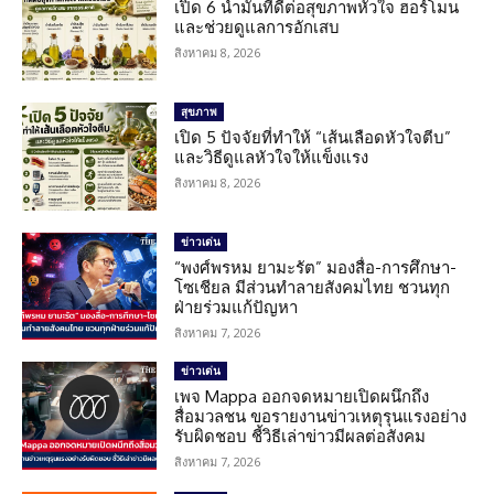
เปิด 6 น้ำมันที่ดีต่อสุขภาพหัวใจ ฮอร์โมน
และช่วยดูแลการอักเสบ
สิงหาคม 8, 2026
สุขภาพ
เปิด 5 ปัจจัยที่ทำให้ “เส้นเลือดหัวใจตีบ”
และวิธีดูแลหัวใจให้แข็งแรง
สิงหาคม 8, 2026
ข่าวเด่น
“พงศ์พรหม ยามะรัต” มองสื่อ-การศึกษา-
โซเชียล มีส่วนทำลายสังคมไทย ชวนทุก
ฝ่ายร่วมแก้ปัญหา
สิงหาคม 7, 2026
ข่าวเด่น
เพจ Mappa ออกจดหมายเปิดผนึกถึง
สื่อมวลชน ขอรายงานข่าวเหตุรุนแรงอย่าง
รับผิดชอบ ชี้วิธีเล่าข่าวมีผลต่อสังคม
สิงหาคม 7, 2026