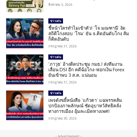
สิงหาคม 3, 2026
ข่าวเด่น
ชี้หน้าใครทำไมเข้าตัว! ‘โจ มณฑานี’ งัด
สถิติโกงสอบ ‘โรม’ ยัน จ.ติดอันดับโกง ส้ม
ก็ติดอันดับ
กรกฎาคม 31, 2026
ข่าวเด่น
‘ภาวุธ’ อ้างติดประชุม กมธ.! ส่งทีมงาน
เลื่อน DSI อีก คดีฉ้อโกง-ฟอกเงิน Forex
ยันเข้าพบ 3 ส.ค. แน่นอน
กรกฎาคม 31, 2026
ข่าวเด่น
เพจดังขยี้หนังสือ ‘แก้วตา’ แฉพรรคส้ม
ปกป้องภาพลักษณ์ ซัดอุบาทว์ลัทธิคลั่ง
ทางการเมือง อุ้มละเมิดทางเพศ!
กรกฎาคม 30, 2026
- Advertisement -