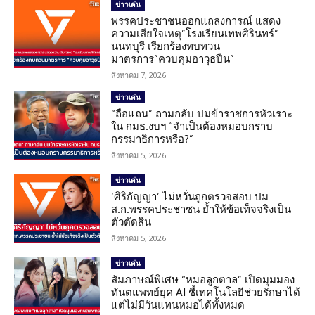
ข่าวเด่น
พรรคประชาชนออกแถลงการณ์ แสดง
ความเสียใจเหตุ”โรงเรียนเทพศิรินทร์”
นนทบุรี เรียกร้องทบทวน
มาตรการ”ควบคุมอาวุธปืน”
สิงหาคม 7, 2026
ข่าวเด่น
“ถือแถน” ถามกลับ ปมข้าราชการหัวเราะ
ใน กมธ.งบฯ “จำเป็นต้องหมอบกราบ
กรรมาธิการหรือ?”
สิงหาคม 5, 2026
ข่าวเด่น
‘ศิริกัญญา’ ไม่หวั่นถูกตรวจสอบ ปม
ส.ก.พรรคประชาชน ย้ำให้ข้อเท็จจริงเป็น
ตัวตัดสิน
สิงหาคม 5, 2026
ข่าวเด่น
สัมภาษณ์พิเศษ “หมอลูกตาล” เปิดมุมมอง
ทันตแพทย์ยุค AI ชี้เทคโนโลยีช่วยรักษาได้
แต่ไม่มีวันแทนหมอได้ทั้งหมด