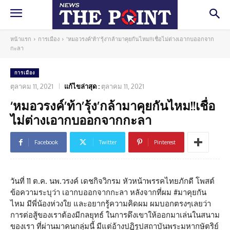
หน้าแรก
การเมือง
'หมอวรงค์'ท้า'รุ้ง'กล้ามาคุยกันไหม!!เชื่อไม่ต่างเอากบออกจาก
กะลา
การเมือง
ตุลาคม 11, 2021
แก้ไขล่าสุด :
ตุลาคม 11, 2021
‘หมอวรงค์’ท้า’รุ้ง’กล้ามาคุยกันไหม!!เชื่อ
ไม่ต่างเอากบออกจากกะลา
Facebook
Twitter
Pinterest
วันที่ 11 ต.ค. นพ.วรงค์ เดชกิจวิกรม หัวหน้าพรรคไทยภักดี โพสต์
ข้อความระบุว่า เอากบออกจากกะลา หลังจากที่ผม #มาคุยกัน
ไหม มีพี่น้องห่วงใย และอยากรู้ความคิดผม ผมบอกตรงๆเลยว่า
การต่อสู้ของเราต้องมีกลยุทธ์ ในการดึงเขาให้ออกมาเล่นในสนาม
ของเรา ที่ผ่านมาคนกลุ่มนี้ มีแต่อ้างปฏิรูปสถาบันพระมหากษัตริย์