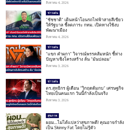
สิงหาคม 4, 2026
ข่าวเด่น
“ชัชชาติ” เดินหน้าโอนรถไฟฟ้าสายสีเขียว
ให้รัฐบาล ชี้ลดภาระ กทม. เปิดทางใช้งบ
พัฒนาเมือง
สิงหาคม 4, 2026
ข่าวเด่น
“แขก คำผกา” วิจารณ์พรรคส้มหนัก ชี้ห่าง
ปัญหาเชิงโครงสร้าง ลั่น “มันปลอม”
สิงหาคม 3, 2026
ข่าวเด่น
ดร.สุทธิกร ผู้เตือน “วิกฤตต้มกบ” เศรษฐกิจ
ไทยเป็นคนแรก วันนี้กำลังเป็นจริง
สิงหาคม 3, 2026
สุขภาพ
ผอม…ไม่ได้แปลว่าสุขภาพดี! คุณอาจกำลัง
เป็น Skinny Fat โดยไม่รู้ตัว