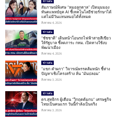
ข่าวเด่น
สัมภาษณ์พิเศษ “หมอลูกตาล” เปิดมุมมอง
ทันตแพทย์ยุค AI ชี้เทคโนโลยีช่วยรักษาได้
แต่ไม่มีวันแทนหมอได้ทั้งหมด
สิงหาคม 4, 2026
ข่าวเด่น
“ชัชชาติ” เดินหน้าโอนรถไฟฟ้าสายสีเขียว
ให้รัฐบาล ชี้ลดภาระ กทม. เปิดทางใช้งบ
พัฒนาเมือง
สิงหาคม 4, 2026
ข่าวเด่น
“แขก คำผกา” วิจารณ์พรรคส้มหนัก ชี้ห่าง
ปัญหาเชิงโครงสร้าง ลั่น “มันปลอม”
สิงหาคม 3, 2026
ข่าวเด่น
ดร.สุทธิกร ผู้เตือน “วิกฤตต้มกบ” เศรษฐกิจ
ไทยเป็นคนแรก วันนี้กำลังเป็นจริง
สิงหาคม 3, 2026