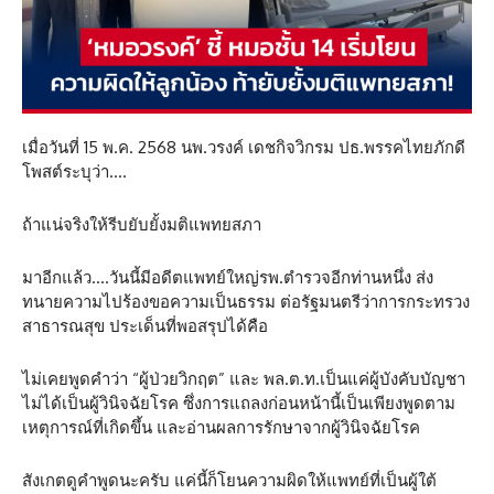
เมื่อวันที่ 15 พ.ค. 2568 นพ.วรงค์ เดชกิจวิกรม ปธ.พรรคไทยภักดี
โพสต์ระบุว่า….
ถ้าแน่จริงให้รีบยับยั้งมติแพทยสภา
มาอีกแล้ว….วันนี้มีอดีตแพทย์ใหญ่รพ.ตำรวจอีกท่านหนึ่ง ส่ง
ทนายความไปร้องขอความเป็นธรรม ต่อรัฐมนตรีว่าการกระทรวง
สาธารณสุข ประเด็นที่พอสรุปได้คือ
ไม่เคยพูดคำว่า “ผู้ป่วยวิกฤต” และ พล.ต.ท.เป็นแค่ผู้บังคับบัญชา
ไม่ได้เป็นผู้วินิจฉัยโรค ซึ่งการแถลงก่อนหน้านี้เป็นเพียงพูดตาม
เหตุการณ์ที่เกิดขึ้น และอ่านผลการรักษาจากผู้วินิจฉัยโรค
สังเกตดูคำพูดนะครับ แค่นี้ก็โยนความผิดให้แพทย์ที่เป็นผู้ใต้