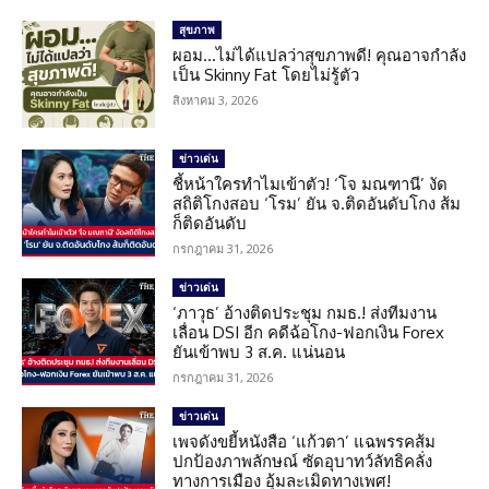
สุขภาพ
ผอม…ไม่ได้แปลว่าสุขภาพดี! คุณอาจกำลัง
เป็น Skinny Fat โดยไม่รู้ตัว
สิงหาคม 3, 2026
ข่าวเด่น
ชี้หน้าใครทำไมเข้าตัว! ‘โจ มณฑานี’ งัด
สถิติโกงสอบ ‘โรม’ ยัน จ.ติดอันดับโกง ส้ม
ก็ติดอันดับ
กรกฎาคม 31, 2026
ข่าวเด่น
‘ภาวุธ’ อ้างติดประชุม กมธ.! ส่งทีมงาน
เลื่อน DSI อีก คดีฉ้อโกง-ฟอกเงิน Forex
ยันเข้าพบ 3 ส.ค. แน่นอน
กรกฎาคม 31, 2026
ข่าวเด่น
เพจดังขยี้หนังสือ ‘แก้วตา’ แฉพรรคส้ม
ปกป้องภาพลักษณ์ ซัดอุบาทว์ลัทธิคลั่ง
ทางการเมือง อุ้มละเมิดทางเพศ!