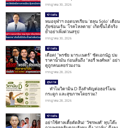
กรกฎาคม 30, 2026
ข่าวเด่น
หมอจุฬาฯ ถอดบทเรียน ‘ฮลุน Solo’ เตือน
ภัยซ่อนเร้น ‘โรคไหลตาย’ เกิดขึ้นได้จริง
ย้ำอย่าเพิ่งด่วนสรุป
กรกฎาคม 30, 2026
ข่าวเด่น
เดือด! “พรชัย มาระเนตร์” ซัดเอกนัฏ ปม
ราคาน้ำมัน ก่อนลั่นถึง “ลอรี่ พงศ์พล” อย่า
ดูถูกคนเคยร่วมงาน
กรกฎาคม 28, 2026
สุขภาพ
ทำไมวิตามิน D ถึงสำคัญต่อฮอร์โมน
กระดูก และสุขภาพโดยรวม?
กรกฎาคม 28, 2026
ข่าวเด่น
อย่าใช้ศาลเตี้ยตัดสิน! ‘วัชรพงศ์’ ทุบโต๊ะ
ถามพรรคส้มตอบสังคม ดึง ‘ปาล์ม’ ดึงลง