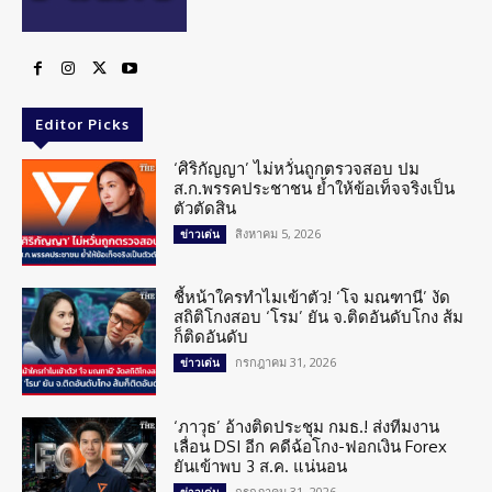
Editor Picks
‘ศิริกัญญา’ ไม่หวั่นถูกตรวจสอบ ปม
ส.ก.พรรคประชาชน ย้ำให้ข้อเท็จจริงเป็น
ตัวตัดสิน
สิงหาคม 5, 2026
ข่าวเด่น
ชี้หน้าใครทำไมเข้าตัว! ‘โจ มณฑานี’ งัด
สถิติโกงสอบ ‘โรม’ ยัน จ.ติดอันดับโกง ส้ม
ก็ติดอันดับ
กรกฎาคม 31, 2026
ข่าวเด่น
‘ภาวุธ’ อ้างติดประชุม กมธ.! ส่งทีมงาน
เลื่อน DSI อีก คดีฉ้อโกง-ฟอกเงิน Forex
ยันเข้าพบ 3 ส.ค. แน่นอน
กรกฎาคม 31, 2026