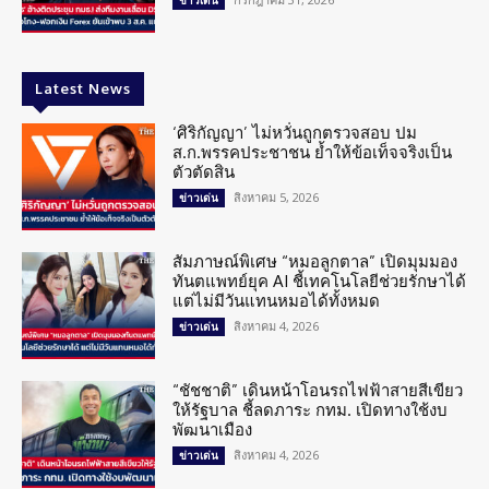
ข่าวเด่น
Latest News
‘ศิริกัญญา’ ไม่หวั่นถูกตรวจสอบ ปม
ส.ก.พรรคประชาชน ย้ำให้ข้อเท็จจริงเป็น
ตัวตัดสิน
สิงหาคม 5, 2026
ข่าวเด่น
สัมภาษณ์พิเศษ “หมอลูกตาล” เปิดมุมมอง
ทันตแพทย์ยุค AI ชี้เทคโนโลยีช่วยรักษาได้
แต่ไม่มีวันแทนหมอได้ทั้งหมด
สิงหาคม 4, 2026
ข่าวเด่น
“ชัชชาติ” เดินหน้าโอนรถไฟฟ้าสายสีเขียว
ให้รัฐบาล ชี้ลดภาระ กทม. เปิดทางใช้งบ
พัฒนาเมือง
สิงหาคม 4, 2026
ข่าวเด่น