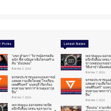
r Picks
Latest News
“แขก คำผกา” วิจารณ์พรรคส้ม
เพจ Mappa ออกจ
หนัก ชี้ห่างปัญหาเชิงโครงสร้าง
ผนึกถึงสื่อมวลชน
ลั่น “มันปลอม”
ข่าวเหตุรุนแรงอย่า
วิธีเล่าข่าวมีผลต่อ
สิงหาคม 3, 2026
สิงหาคม 7, 2026
พรรคประชาชนออกแถลงการณ์
พรรคประชาชนออ
แสดงความเสียใจเหตุ”โรงเรียน
แสดงความเสียใจเห
เทพศิรินทร์” นนทบุรี เรียกร้อง
เทพศิรินทร์” นนทบุร
ทบทวนมาตรการ”ควบคุมอาวุธ
ทบทวนมาตรการ”ค
ปืน”
ปืน”
สิงหาคม 7, 2026
สิงหาคม 7, 2026
เพจ Mappa ออกจดหมายเปิด
“ถือแถน” ถามกลับ
ผนึกถึงสื่อมวลชน ขอรายงาน