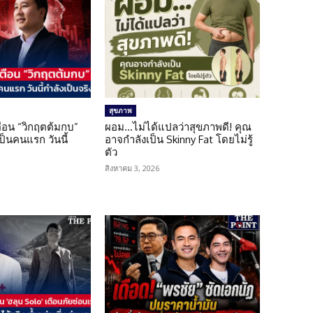
สุขภาพ
เตือน “วิกฤตต้มกบ”
ผอม…ไม่ได้แปลว่าสุขภาพดี! คุณ
็นคนแรก วันนี้
อาจกำลังเป็น Skinny Fat โดยไม่รู้
ตัว
สิงหาคม 3, 2026