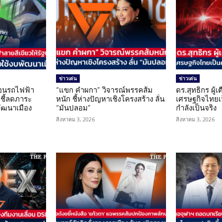
ข่าวเด่น
ข่าวเด่น
โอนรถไฟฟ้า
“แขก คำผกา” วิจารณ์พรรคส้ม
ดร.สุทธิกร ผู้
 ชี้ลดภาระ
หนัก ชี้ห่างปัญหาเชิงโครงสร้าง ลั่น
เศรษฐกิจไทยเป
ัฒนาเมือง
“มันปลอม”
กำลังเป็นจริง
สิงหาคม 3, 2026
สิงหาคม 3, 2026