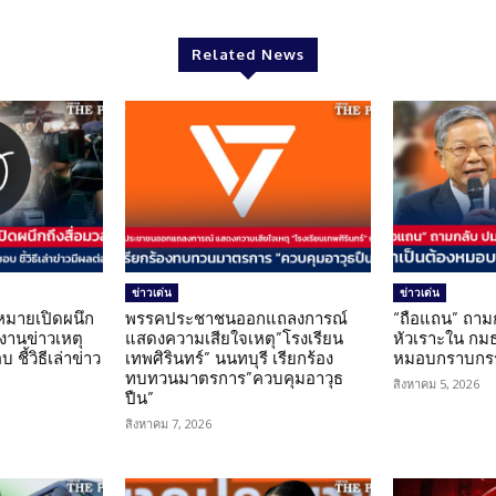
Related News
ข่าวเด่น
ข่าวเด่น
มายเปิดผนึก
พรรคประชาชนออกแถลงการณ์
“ถือแถน” ถาม
งานข่าวเหตุ
แสดงความเสียใจเหตุ”โรงเรียน
หัวเราะใน กมธ
ชี้วิธีเล่าข่าว
เทพศิรินทร์” นนทบุรี เรียกร้อง
หมอบกราบกรร
ทบทวนมาตรการ”ควบคุมอาวุธ
สิงหาคม 5, 2026
ปืน”
สิงหาคม 7, 2026