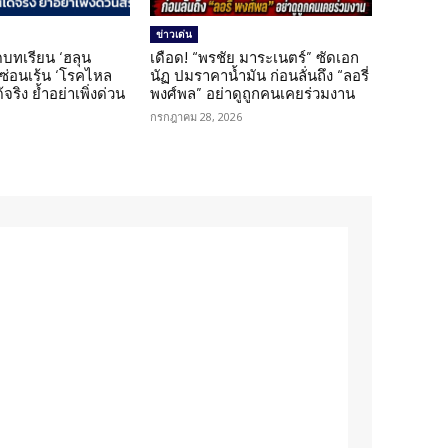
ข่าวเด่น
บทเรียน ‘ฮลุน
เดือด! “พรชัย มาระเนตร์” ซัดเอก
ยซ่อนเร้น ‘โรคไหล
นัฏ ปมราคาน้ำมัน ก่อนลั่นถึง “ลอรี่
้จริง ย้ำอย่าเพิ่งด่วน
พงศ์พล” อย่าดูถูกคนเคยร่วมงาน
กรกฎาคม 28, 2026