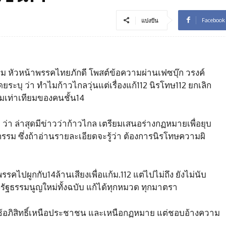
Facebook
แบ่งปัน
ิกรม หัวหน้าพรรคไทยภักดี โพสต์ข้อความผ่านเฟซบุ๊ก วรงค์
ะบุ ว่า ทำไมก้าวไกลวุ่นแต่เรื่องแก้112 นิรโทษ112 ยกเลิก
ามเท่าเทียมของคนชั้น14
ก ว่า ล่าสุดมีข่าวว่าก้าวไกล เตรียมเสนอร่างกฏหมายเพื่อยุบ
รรม ซึ่งถ้าอ่านรายละเอียดจะรู้ว่า ต้องการนิรโทษความผิ
รคไปผูกกับ14ล้านเสียงเพื่อแก้ม.112 แต่ไปไม่ถึง ยังไม่นับ
รัฐธรรมนูญใหม่ทั้งฉบับ แก้ได้ทุกหมวด ทุกมาตรา
่ใช้อภิสิทธิ์เหนือประชาชน และเหนือกฏหมาย แต่ชอบอ้างความ