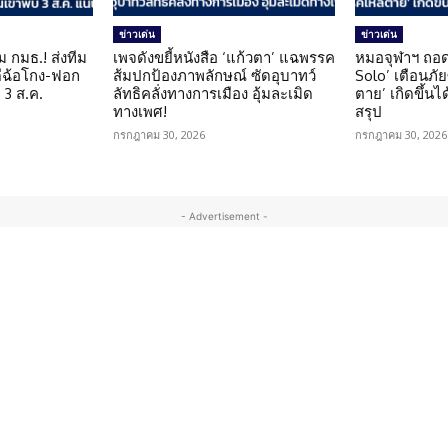
ข่าวเด่น
ข่าวเด่น
ม กมธ.! ส่งทีม
เพจดังขยี้หนังสือ ‘แก้วตา’ แฉพรรค
หมอจุฬาฯ ถอด
ดีฉ้อโกง-ฟอก
ส้มปกป้องภาพลักษณ์ ซัดอุบาทว์
Solo’ เตือนภั
 3 ส.ค.
ลัทธิคลั่งทางการเมือง อุ้มละเมิด
ตาย’ เกิดขึ้นได
ทางเพศ!
สรุป
กรกฎาคม 30, 2026
กรกฎาคม 30, 2026
- Advertisement -