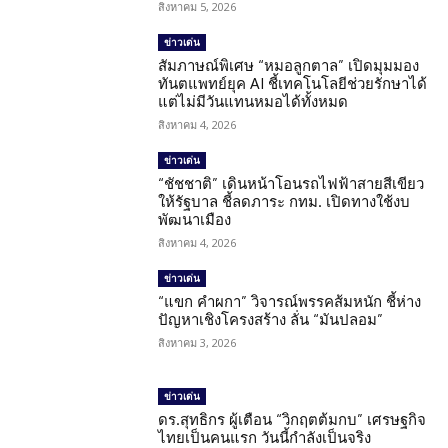
สิงหาคม 5, 2026
ข่าวเด่น
สัมภาษณ์พิเศษ “หมอลูกตาล” เปิดมุมมอง
ทันตแพทย์ยุค AI ชี้เทคโนโลยีช่วยรักษาได้
แต่ไม่มีวันแทนหมอได้ทั้งหมด
สิงหาคม 4, 2026
ข่าวเด่น
“ชัชชาติ” เดินหน้าโอนรถไฟฟ้าสายสีเขียว
ให้รัฐบาล ชี้ลดภาระ กทม. เปิดทางใช้งบ
พัฒนาเมือง
สิงหาคม 4, 2026
ข่าวเด่น
“แขก คำผกา” วิจารณ์พรรคส้มหนัก ชี้ห่าง
ปัญหาเชิงโครงสร้าง ลั่น “มันปลอม”
สิงหาคม 3, 2026
ข่าวเด่น
ดร.สุทธิกร ผู้เตือน “วิกฤตต้มกบ” เศรษฐกิจ
ไทยเป็นคนแรก วันนี้กำลังเป็นจริง