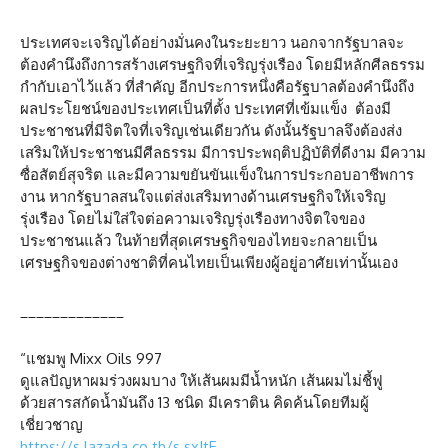
ประเทศจะเจริญได้อย่างมั่นคงในระยะยาว นอกจากรัฐบาลจะ
ต้องคำนึงถึงการสร้างเศรษฐกิจที่เจริญรุ่งเรือง โดยมีหลักศีลธรรม
กำกับเอาไว้แล้ว ที่สำคัญ อีกประการหนึ่งคือรัฐบาลต้องคำนึงถึง
ผลประโยชน์ของประเทศเป็นที่ตั้ง ประเทศที่เข้มแข็ง ต้องมี
ประชาชนที่มีจิตใจที่เจริญเช่นเดียวกัน ดังนั้นรัฐบาลจึงต้องส่ง
เสริมให้ประชาชนมีศีลธรรม มีการประพฤติปฏิบัติที่ดีงาม มีความ
ซื่อสัตย์สุจริต และมีความขยันขันแข็งในการประกอบอาชีพการ
งาน หากรัฐบาลสนใจแต่ส่งเสริมทางด้านเศรษฐกิจให้เจริญ
รุ่งเรือง โดยไม่ใส่ใจต่อความเจริญรุ่งเรืองทางจิตใจของ
ประชาชนแล้ว ในท้ายที่สุดเศรษฐกิจของไทยจะกลายเป็น
เศรษฐกิจของต่างชาติที่คนไทยเป็นเพียงผู้อยู่อาศัยเท่านั้นเอง
_____________
“แชมพู Mixx Oils 997
ดูแลปัญหาผมร่วงผมบาง ให้เส้นผมมีน้ำหนัก เส้นผมไม่ชี้ฟู
ด้วยสารสกัดน้ำมันถึง 13 ชนิด มีเคราติน คิดค้นโดยทีมผู้
เชี่ยวชาญ
https://s.lazada.co.th/s.sxItE