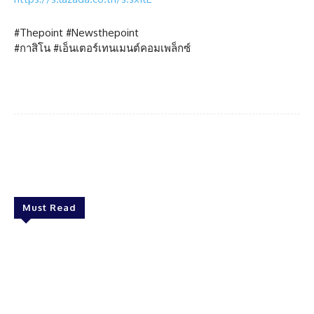
#Thepoint #Newsthepoint
#กาสิโน #เอ็นเตอร์เทนเมนต์คอมเพล็กซ์
Facebook
Twitter
Pinterest
What
Must Read