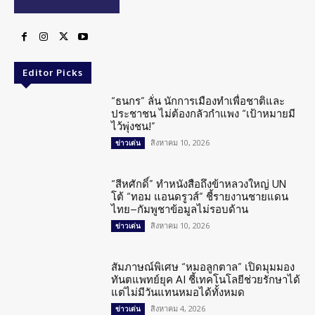
Editor Picks
“ธนกร” ลั่น นักการเมืองทำเพื่อชาติและ
ประชาชน ไม่ต้องกลัวกำแพง “เป้าหมายมี
ไว้พุ่งชน!”
สิงหาคม 10, 2026
ข่าวเด่น
“สีหศักดิ์” ทำหนังสือถึงข้าหลวงใหญ่ UN
โต้ “ทอม แอนดรูวส์” ชี้รายงานชายแดน
ไทย–กัมพูชาข้อมูลไม่รอบด้าน
สิงหาคม 10, 2026
ข่าวเด่น
สัมภาษณ์พิเศษ “หมอลูกตาล” เปิดมุมมอง
ทันตแพทย์ยุค AI ชี้เทคโนโลยีช่วยรักษาได้
แต่ไม่มีวันแทนหมอได้ทั้งหมด
สิงหาคม 4, 2026
ข่าวเด่น