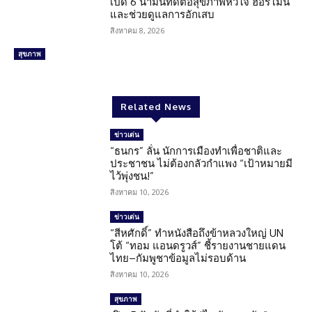
เปิด 6 น้ำมันที่ดีต่อสุขภาพหัวใจ ฮอร์โมน
และช่วยดูแลการอักเสบ
สิงหาคม 8, 2026
สุขภาพ
Related News
ข่าวเด่น
“ธนกร” ลั่น นักการเมืองทำเพื่อชาติและ
ประชาชน ไม่ต้องกลัวกำแพง “เป้าหมายมี
ไว้พุ่งชน!”
สิงหาคม 10, 2026
ข่าวเด่น
“สีหศักดิ์” ทำหนังสือถึงข้าหลวงใหญ่ UN
โต้ “ทอม แอนดรูวส์” ชี้รายงานชายแดน
ไทย–กัมพูชาข้อมูลไม่รอบด้าน
สิงหาคม 10, 2026
สุขภาพ