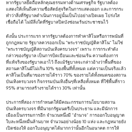
หากรัฐบาลยึดถือหลักคุณธรรมทางด้านเศรษฐกิจ รัฐบาลต้อง
แสดงให้เห็นถึงความซื่อสัตย์สุจริตในการแสดงออก และการกระ
ทำว่าสิ่งที่รัฐบาลดำเนินการอยู่นั้นเป็นไปอย่างเปิดเผย โปร่งใส
เชื่อถือได้ ไม่มีสิ่งใดที่รัฐบาลปิดบังซ่อนเร้นประชาชนไว้
ดังนั้น ประการแรก หากรัฐบาลต้องการทำคาสิโนหรือการพนันที่
ถูกกฎหมาย รัฐบาลควรออกเป็น “พระราชบัญญัติคาสิโน“ ไม่ใช่
”พระราชบัญญัติสถานบันเทิงครบวงจร“ เพราะ การกระทำดัง
กล่าวของรัฐบาล เป็นการบิดเบือนและซ่อนเร้น ความต้องการ
ที่แท้จริงของรัฐบาลเอาไว้ ถึงแม้รัฐบาลจะกล่าวอ้างว่าพื้นที่ของ
สถานคาสิโนมีไม่เกิน 10% ของพื้นที่ทั้งหมด แต่ความเป็นจริงแล้ว
คาสิโนเป็นที่มาของรายได้ราว 70% ของรายได้ทั้งหมดของสถาน
บันเทิงครบวงจร กิจกรรมบันเทิงอื่นๆที่เหลือทั้งหมด ที่ใช้พื้นที่ราว
95% สามารถสร้างรายได้ราว 30% เท่านั้น
ประการที่สอง การกำหนดให้มีคณะกรรมการนโยบายสถาน
บันเทิงครบวงจร ที่มีนายกรัฐมนตรีเป็นประธาน และมีนักการ
เมืองเป็นกรรมการอีก จำนวนหนึ่งมี “อำนาจ” การออกใบอนุญาต
ใบละหนึ่งหมื่นล้านบาท จำนวนอย่างน้อย 10 แห่ง และกฎหมายยัง
เปิดช่องให้ ออกใบอนุญาตได้มากกว่านั้นอีกในอนาคต การให้