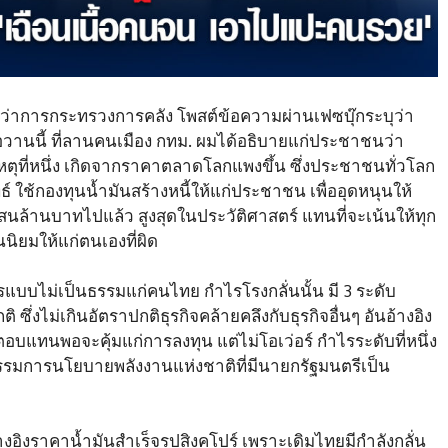
ว่าการกระทรวงการคลัง โพสต์ข้อความผ่านเฟซบุ๊กระบุว่า
อวานนี้ ที่ลานคนเมือง กทม. ผมได้อธิบายแก่ประชาชนว่า
เหตุที่หนึ่ง เกิดจากราคาตลาดโลกแพงขึ้น ซึ่งประชาชนทั่วโลก
์ ใช้กองทุนน้ำมันสร้างหนี้ให้แก่ประชาชน เพื่ออุดหนุนให้
 แสนล้านบาทไปแล้ว สูงสุดในประวัติศาสตร์ แทนที่จะเน้นให้ทุก
ิยมให้แก่ตนเองที่ผิด
ไรแบบไม่เป็นธรรมแก่คนไทย กำไรโรงกลั่นนั้น มี 3 ระดับ
ิ ซึ่งไม่เกินอัตราปกติธุรกิจคล้ายคลึงกับธุรกิจอื่นๆ อันอ้างอิง
อบแทนพอจะคุ้มแก่การลงทุน แต่ไม่โอเว่อร์ กำไรระดับที่หนึ่ง
รมการนโยบายพลังงานแห่งชาติที่มีนายกรัฐมนตรีเป็น
างอิงราคาน้ำมันสำเร็จรูปสิงคโปร์ เพราะเดิมไทยมีกำลังกลั่น