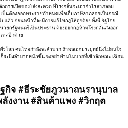
ิกการเปิดช่องโล่งสะดวก ที่โรงกลั่นจะเอากำไรลาภลอย
จำเป็นต้องออกพระราชกำหนดเพื่อเก็บภาษีลาภลอยเป็นกรณี
ล้ว ก่อนหน้าที่จะมีการแก้ไขกฎให้ถูกต้อง ทั้งนี้ รัฐโดย
นายกรัฐมนตรีเป็นประธาน ต้องออกกฎห้ามโรงกลั่นส่งออก
ะเทศอีกด้วย
ทั่วโลก คนไทยกำลังจะลำบาก ถ้าพลเอกประยุทธ์นิ่งไม่สนใจ
็จะยิ่งลำบากหนักขึ้น จงอย่าทำนโนบายที่เข้าลักษณะ เฉือน
กิจ #ธีระชัยภูวนาถนรานุบาล
ลังงาน #สินค้าแพง #วิกฤต