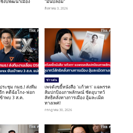
ใช้งบพัฒนาเมือง
“มันปลอม”
สิงหาคม 3, 2026
ข่าวเด่น
ดประชุม กมธ.! ส่งทีม
เพจดังขยี้หนังสือ ‘แก้วตา’ แฉพรรค
 อีก คดีฉ้อโกง-ฟอก
ส้มปกป้องภาพลักษณ์ ซัดอุบาทว์
เข้าพบ 3 ส.ค.
ลัทธิคลั่งทางการเมือง อุ้มละเมิด
ทางเพศ!
กรกฎาคม 30, 2026