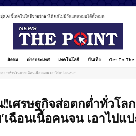
ค AI ชี้เทคโนโลยีช่วยรักษาได้ แต่ไม่มีวันแทนหมอได้ทั้งหมด
สังคม
ต่างประเทศ
เทคโนโลยี
บันเทิง
Get To The P
รัฐบาลอย่าทำนโนบาย'เฉือนเนื้อคนจน เอาไปแปะคนรวย'
!!เศรษฐกิจส่อตกต่ำทั่วโลก จ
’เฉือนเนื้อคนจน เอาไปแป