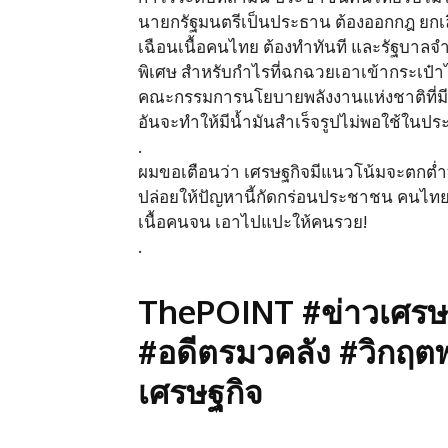
นายกรัฐมนตรีเป็นประธาน ต้องออกกฎ ยกเล
เฉือนเนื้อคนไทย ต้องทำทันที และรัฐบาล
พิเศษ สำหรับกำไรที่ฉกฉวยเอาเข้ากระเป๋าไปแ
คณะกรรมการนโยบายพลังงานแห่งชาติที่มี
อันจะทำให้มีน้ำมันสำเร็จรูปไม่พอใช้ในปร
.
ผมขอเตือนว่า เศรษฐกิจมีแนวโน้มจะตกต่ำ
ปล่อยให้ปัญหานี้กัดกร่อนประชาชน คนไทยก
เนื้อคนจน เอาไปแปะให้คนรวย!
.
ThePOINT #ข่าวเศรษฐ
#อดีตรมวคลัง #วิกฤตพ
เศรษฐกิจ