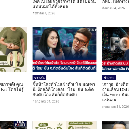
น
เทคโนโลยีช่วยรักษาได้ แต่ไม่มีวัน
กทม. เปิดทาง
แทนหมอได้ทั้งหมด
สิงหาคม 4, 2026
สิงหาคม 4, 2026
ข่าวเด่น
ข่าวเด่น
ุขภาพดี! คุณ
ชี้หน้าใครทำไมเข้าตัว! ‘โจ มณฑา
‘ภาวุธ’ อ้างติ
Fat โดยไม่รู้
นี’ งัดสถิติโกงสอบ ‘โรม’ ยัน จ.ติด
งานเลื่อน DSI
อันดับโกง ส้มก็ติดอันดับ
เงิน Forex ยัน
แน่นอน
กรกฎาคม 31, 2026
กรกฎาคม 31, 2026