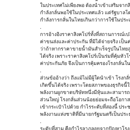
ในประเทศไม่เพียงพอ ต้องนำเข้าเสริมจากสิง
กำลังกลั่นพอใช้ในประเทศแล้ว แต่รัฐบาลโดย
กำลังการกลั่นในไทยเกินกว่าการใช้ในประเ
.
การอ้างอิงราคาสิงคโปร์ทั้งที่สถานการณ์เ
ค่าขนส่งและค่าประกัน ที่มิได้จ่ายจริง เป็
ว่าถ้าหากราคาขายน้ำมันสำเร็จรูปในไทยสูงเ
ได้จริง เพราะราคาสิงคโปร์เป็นร่มที่คุ้มหั
ค่าประกันภัย จึงเป็นการคุ้มครองโรงกลั่น
.
ส่วนข้ออ้างว่า ถึงแม้ไม่มีผู้ใดนำเข้า โรง
เกิดขึ้นได้จริง เพราะโดยสภาพของธุรกิจนี้ใน
พลังงานผูกขาดบริษัทหนึ่งมีหุ้นและสามารถค
ส่วนใหญ่ โรงกลั่นส่วนน้อยย่อมจะถือโอกาสซ
เข้ากระเป๋าไปด้วย กำไรระดับที่สองนี้ ป
พลังงานแห่งชาติที่มีนายกรัฐมนตรีเป็นประ
.
ระดับที่สาม คือกำไรลาภลอยจากปัญหาโรง