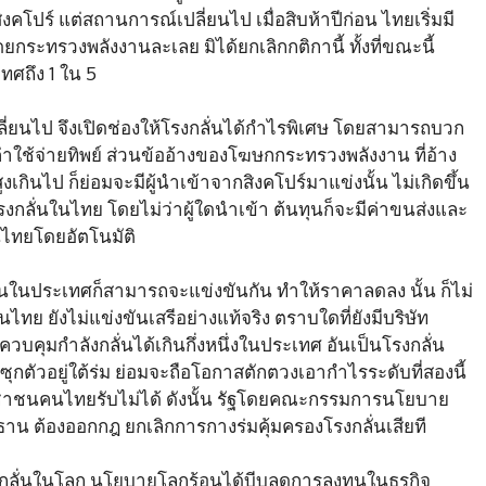
คโปร์ แต่สถานการณ์เปลี่ยนไป เมื่อสิบห้าปีก่อน ไทยเริ่มมี
กระทรวงพลังงานละเลย มิได้ยกเลิกกติกานี้ ทั้งที่ขณะนี้
ทศถึง 1 ใน 5
ปลี่ยนไป จึงเปิดช่องให้โรงกลั่นได้กำไรพิเศษ โดยสามารถบวก
นค่าใช้จ่ายทิพย์ ส่วนข้ออ้างของโฆษกกระทรวงพลังงาน ที่อ้าง
กินไป ก็ย่อมจะมีผู้นำเข้าจากสิงคโปร์มาแข่งนั้น ไม่เกิดขึ้น
วโรงกลั่นในไทย โดยไม่ว่าผู้ใดนำเข้า ต้นทุนก็จะมีค่าขนส่งและ
ในไทยโดยอัตโนมัติ
กลั่นในประเทศก็สามารถจะแข่งขันกัน ทำให้ราคาลดลง นั้น ก็ไม่
ไทย ยังไม่แข่งขันเสรีอย่างแท้จริง ตราบใดที่ยังมีบริษัท
วบคุมกำลังกลั่นได้เกินกึ่งหนึ่งในประเทศ อันเป็นโรงกลั่น
ุกตัวอยู่ใต้ร่ม ย่อมจะถือโอกาสตักตวงเอากำไรระดับที่สองนี้
ระชาชนคนไทยรับไม่ได้ ดังนั้น รัฐโดยคณะกรรมการนโยบาย
ธาน ต้องออกกฎ ยกเลิกการกางร่มคุ้มครองโรงกลั่นเสียที
กลั่นในโลก นโยบายโลกร้อนได้บีบลดการลงทุนในธุรกิจ