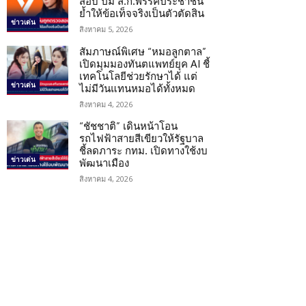
สอบ ปม ส.ก.พรรคประชาชน
ย้ำให้ข้อเท็จจริงเป็นตัวตัดสิน
ข่าวเด่น
สิงหาคม 5, 2026
สัมภาษณ์พิเศษ “หมอลูกตาล”
เปิดมุมมองทันตแพทย์ยุค AI ชี้
เทคโนโลยีช่วยรักษาได้ แต่
ข่าวเด่น
ไม่มีวันแทนหมอได้ทั้งหมด
สิงหาคม 4, 2026
“ชัชชาติ” เดินหน้าโอน
รถไฟฟ้าสายสีเขียวให้รัฐบาล
ชี้ลดภาระ กทม. เปิดทางใช้งบ
ข่าวเด่น
พัฒนาเมือง
สิงหาคม 4, 2026