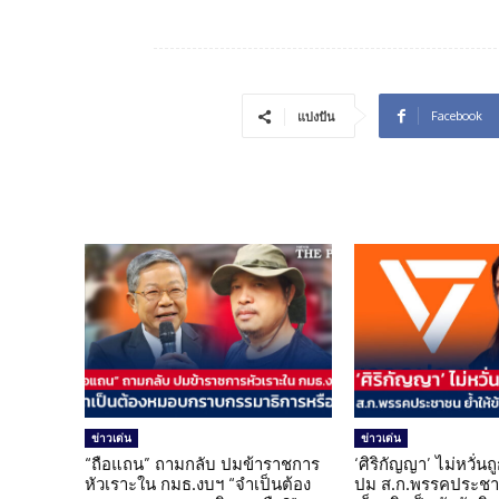
Facebook
แบ่งปัน
ข่าวเด่น
ข่าวเด่น
“ถือแถน” ถามกลับ ปมข้าราชการ
‘ศิริกัญญา’ ไม่หวั่
หัวเราะใน กมธ.งบฯ “จำเป็นต้อง
ปม ส.ก.พรรคประชาช