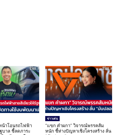
ข่าวเด่น
นหน้าโอนรถไฟฟ้า
“แขก คำผกา” วิจารณ์พรรคส้ม
รัฐบาล ชี้ลดภาระ
หนัก ชี้ห่างปัญหาเชิงโครงสร้าง ลั่น