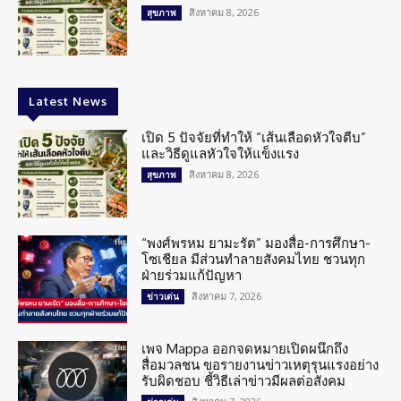
สิงหาคม 8, 2026
สุขภาพ
Latest News
เปิด 5 ปัจจัยที่ทำให้ “เส้นเลือดหัวใจตีบ”
และวิธีดูแลหัวใจให้แข็งแรง
สิงหาคม 8, 2026
สุขภาพ
“พงศ์พรหม ยามะรัต” มองสื่อ-การศึกษา-
โซเชียล มีส่วนทำลายสังคมไทย ชวนทุก
ฝ่ายร่วมแก้ปัญหา
สิงหาคม 7, 2026
ข่าวเด่น
เพจ Mappa ออกจดหมายเปิดผนึกถึง
สื่อมวลชน ขอรายงานข่าวเหตุรุนแรงอย่าง
รับผิดชอบ ชี้วิธีเล่าข่าวมีผลต่อสังคม