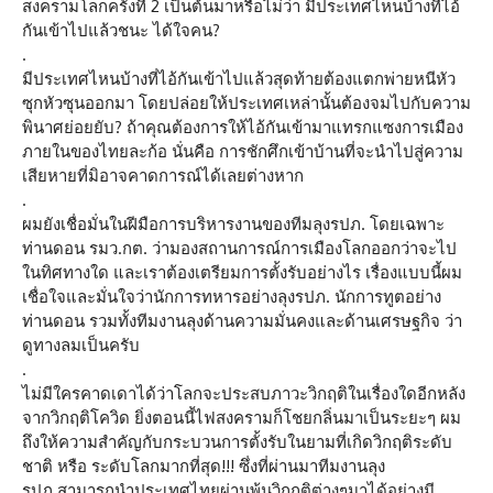
สงครามโลกครั้งที่ 2 เป็นต้นมาหรือไม่ว่า มีประเทศไหนบ้างที่ไอ้
กันเข้าไปแล้วชนะ ได้ใจคน?
.
มีประเทศไหนบ้างที่ไอ้กันเข้าไปแล้วสุดท้ายต้องแตกพ่ายหนีหัว
ซุกหัวซุนออกมา โดยปล่อยให้ประเทศเหล่านั้นต้องจมไปกับความ
พินาศย่อยยับ? ถ้าคุณต้องการให้ไอ้กันเข้ามาแทรกแซงการเมือง
ภายในของไทยละก้อ นั่นคือ การชักศึกเข้าบ้านที่จะนำไปสู่ความ
เสียหายที่มิอาจคาดการณ์ได้เลยต่างหาก
.
ผมยังเชื่อมั่นในฝีมือการบริหารงานของทีมลุงรปภ. โดยเฉพาะ
ท่านดอน รมว.กต. ว่ามองสถานการณ์การเมืองโลกออกว่าจะไป
ในทิศทางใด และเราต้องเตรียมการตั้งรับอย่างไร เรื่องแบบนี้ผม
เชื่อใจและมั่นใจว่านักการทหารอย่างลุงรปภ. นักการทูตอย่าง
ท่านดอน รวมทั้งทีมงานลุงด้านความมั่นคงและด้านเศรษฐกิจ ว่า
ดูทางลมเป็นครับ
.
ไม่มีใครคาดเดาได้ว่าโลกจะประสบภาวะวิกฤติในเรื่องใดอีกหลัง
จากวิกฤติโควิด ยิ่งตอนนี้ไฟสงครามก็โชยกลิ่นมาเป็นระยะๆ ผม
ถึงให้ความสำคัญกับกระบวนการตั้งรับในยามที่เกิดวิกฤติระดับ
ชาติ หรือ ระดับโลกมากที่สุด!!! ซึ่งที่ผ่านมาทีมงานลุง
รปภ.สามารถนำประเทศไทยผ่านพ้นวิกฤติต่างๆมาได้อย่างมี