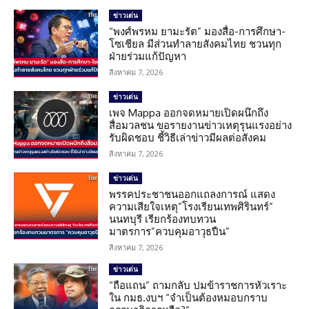
ข่าวเด่น
“พงศ์พรหม ยามะรัต” มองสื่อ-การศึกษา-
โซเชียล มีส่วนทำลายสังคมไทย ชวนทุก
ฝ่ายร่วมแก้ปัญหา
สิงหาคม 7, 2026
ข่าวเด่น
เพจ Mappa ออกจดหมายเปิดผนึกถึง
สื่อมวลชน ขอรายงานข่าวเหตุรุนแรงอย่าง
รับผิดชอบ ชี้วิธีเล่าข่าวมีผลต่อสังคม
สิงหาคม 7, 2026
ข่าวเด่น
พรรคประชาชนออกแถลงการณ์ แสดง
ความเสียใจเหตุ”โรงเรียนเทพศิรินทร์”
นนทบุรี เรียกร้องทบทวน
มาตรการ”ควบคุมอาวุธปืน”
สิงหาคม 7, 2026
ข่าวเด่น
“ถือแถน” ถามกลับ ปมข้าราชการหัวเราะ
ใน กมธ.งบฯ “จำเป็นต้องหมอบกราบ