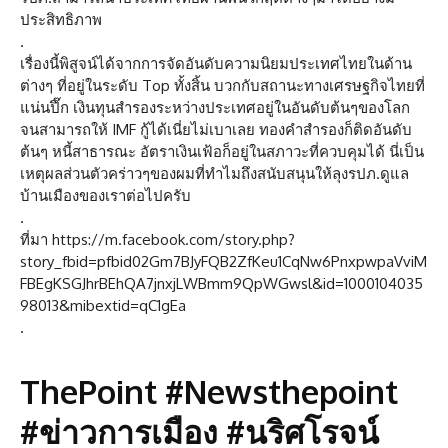
ประสิทธิภาพ
.
เรื่องนี้พิสูจน์ได้จากการจัดอันดับความนิยมประเทศไทยในด้าน
ต่างๆ ที่อยู่ในระดับ Top ทั้งสิ้น บวกกับสถานะทางเศรษฐกิจไทยที่
แน่นปึ๊ก เงินทุนสำรองระหว่างประเทศอยู่ในอันดับต้นๆของโลก
จนสามารถให้ IMF กู้ได้เนี่ยไม่เบาเลย ทองคำสำรองก็ติดอันดับ
ต้นๆ หนี้สาธารณะ อัตราเงินเฟ้อก็อยู่ในสภาวะที่ควบคุมได้ นี่เป็น
เหตุผลส่วนตัวคร่าวๆของผมที่ทำไมถึงสนับสนุนให้ลุงรปภ.ดูแล
บ้านเมืองของเราต่อไปครับ
.
ที่มา https://m.facebook.com/story.php?
story_fbid=pfbid02Gm7BJyFQB2ZfKeu1CqNw6PnxpwpaVviM
FBEgKSGJhrBEhQA7jnxjLWBmm9QpWGwsl&id=1000104035
98013&mibextid=qC1gEa
.
ThePoint #Newsthepoint
#ข่าวการเมือง #นริศโรจน์