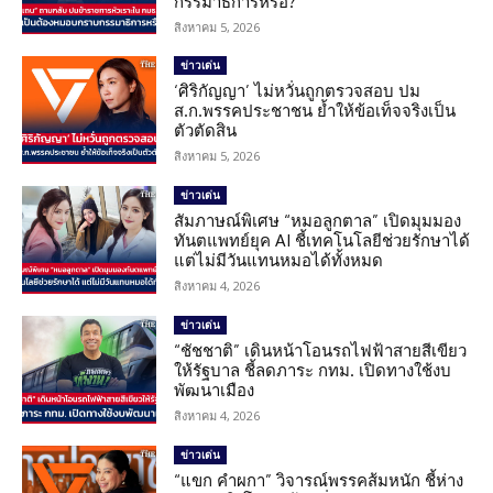
กรรมาธิการหรือ?”
สิงหาคม 5, 2026
ข่าวเด่น
‘ศิริกัญญา’ ไม่หวั่นถูกตรวจสอบ ปม
ส.ก.พรรคประชาชน ย้ำให้ข้อเท็จจริงเป็น
ตัวตัดสิน
สิงหาคม 5, 2026
ข่าวเด่น
สัมภาษณ์พิเศษ “หมอลูกตาล” เปิดมุมมอง
ทันตแพทย์ยุค AI ชี้เทคโนโลยีช่วยรักษาได้
แต่ไม่มีวันแทนหมอได้ทั้งหมด
สิงหาคม 4, 2026
ข่าวเด่น
“ชัชชาติ” เดินหน้าโอนรถไฟฟ้าสายสีเขียว
ให้รัฐบาล ชี้ลดภาระ กทม. เปิดทางใช้งบ
พัฒนาเมือง
สิงหาคม 4, 2026
ข่าวเด่น
“แขก คำผกา” วิจารณ์พรรคส้มหนัก ชี้ห่าง