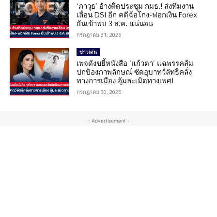
‘ภาวุธ’ อ้างติดประชุม กมธ.! ส่งทีมงาน
เลื่อน DSI อีก คดีฉ้อโกง-ฟอกเงิน Forex
ยันเข้าพบ 3 ส.ค. แน่นอน
กรกฎาคม 31, 2026
ข่าวเด่น
เพจดังขยี้หนังสือ ‘แก้วตา’ แฉพรรคส้ม
ปกป้องภาพลักษณ์ ซัดอุบาทว์ลัทธิคลั่ง
ทางการเมือง อุ้มละเมิดทางเพศ!
กรกฎาคม 30, 2026
- Advertisement -