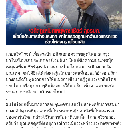
นายนริศโรจน์ เฟื่องระบิล อดีตเอกอัครราชทูตไทย ณ กรุง
บัวโนสไอเรส ประเทศอาร์เจนตินา โพสต์ข้อความบนเฟซบุ๊ก
เหตุผลที่ผมเชียร์ลุงรปภ. ผมมองไกลไปกว่าการเมืองภายใน
ประเทศ! ผมได้ยินได้ฟังคนรุ่นใหม่บางคนที่เอะอะก็อ้างอเมริกา
บางคนถึงกับพูดว่าอยากให้อเมริกาเข้ามาปฏิรูปประชาธิปไตย
ของไทย หรือพูดตรงๆคือต้องการให้อเมริกาเข้ามาแทรกแซง
ระบอบการเมืองภายในของไทย!!
.
ผมไม่ใช่ยกขึ้นมากล่าวลอยๆนะครับ ลองไปหาฟังคลิปการสัมนา
บางคลิปดู คนที่พูดแบบนี้เป็น ทนายหญิง คนนึงที่เป็นแนวร่วม
ของคนรุ่นใหม่ กล่าวไว้ในการสัมนาดีเบทนั้น !! ถามจริงๆเถอะ
ครับว่า คุณเคยดูสถิติเหตุการณ์การเมืองระหว่างประเทศช่วงหลัง