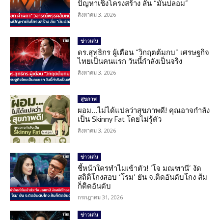
ปัญหาเชิงโครงสร้าง ลั่น “มันปลอม”
สิงหาคม 3, 2026
ข่าวเด่น
ดร.สุทธิกร ผู้เตือน “วิกฤตต้มกบ” เศรษฐกิจ
ไทยเป็นคนแรก วันนี้กำลังเป็นจริง
สิงหาคม 3, 2026
สุขภาพ
ผอม…ไม่ได้แปลว่าสุขภาพดี! คุณอาจกำลัง
เป็น Skinny Fat โดยไม่รู้ตัว
สิงหาคม 3, 2026
ข่าวเด่น
ชี้หน้าใครทำไมเข้าตัว! ‘โจ มณฑานี’ งัด
สถิติโกงสอบ ‘โรม’ ยัน จ.ติดอันดับโกง ส้ม
ก็ติดอันดับ
กรกฎาคม 31, 2026
ข่าวเด่น