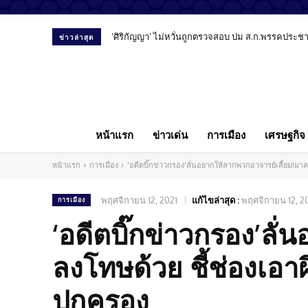
‘ศิริกัญญา’ ไม่หวั่นถูกตรวจสอบ ปม ส.ก.พรรคประชาชน
ข่าวล่าสุด
หน้าแรก
ข่าวเด่น
การเมือง
เศรษฐกิจ
หน้าแรก
การเมือง
'อดีตบิ๊กข่าวกรอง'ลั่นอยากให้ลากพวกอาจารย์เสี้ยม!มาล
พฤศจิกายน 12, 2021
แก้ไขล่าสุด :
พฤศจิกายน 12, 2
การเมือง
‘อดีตบิ๊กข่าวกรอง’ลั
ลงโทษด้วย ชี้ช่องเอาผ
ปกครอง