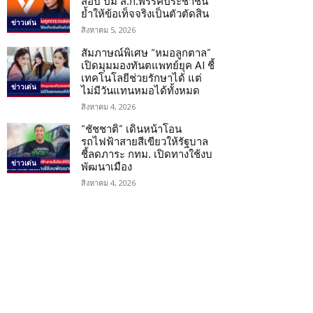
สอบ ปม ส.ก.พรรคประชาชน
ย้ำให้ข้อเท็จจริงเป็นตัวตัดสิน
ข่าวเด่น
สิงหาคม 5, 2026
สัมภาษณ์พิเศษ “หมอลูกตาล”
เปิดมุมมองทันตแพทย์ยุค AI ชี้
เทคโนโลยีช่วยรักษาได้ แต่
ข่าวเด่น
ไม่มีวันแทนหมอได้ทั้งหมด
สิงหาคม 4, 2026
“ชัชชาติ” เดินหน้าโอน
รถไฟฟ้าสายสีเขียวให้รัฐบาล
ชี้ลดภาระ กทม. เปิดทางใช้งบ
ข่าวเด่น
พัฒนาเมือง
สิงหาคม 4, 2026