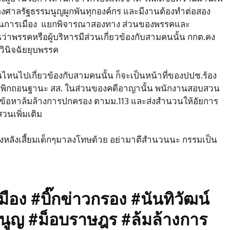
ของศาลรัฐธรรมนูญผูกพันทุกองค์กร และมีงานต้องทำต่อสอง
านการเมือง แยกพิจารณาสองทาง ส่วนของพรรคและ
่าพรรคหรือผู้บริหารมีส่วนเกี่ยวข้องกับสามคนนั้น กกต.คง
ญวินิจฉัยยุบพรรค
นไปเกี่ยวข้องกับสามคนนั้น ก็จะเป็นหน้าที่ของปปช.ร้อง
ห้เพิกถอนฐานะ สส. ในส่วนของคดีอาญานั้น พนักงานสอบสวน
้าข่ายข้อหาล้มล้างการปกครอง ตามม.113 และส่งสำนวนให้อัยการ
วนเพิ่มเติม
องหลังเสี้ยมเด็กๆมาลงโทษด้วย อย่ามาตีสำนวนนะ กรรมเป็น
อง #บิ๊กข่าวกรอง #นันทิวัฒน์
ูญ #ม็อบราษฎร #ล้มล้างการ