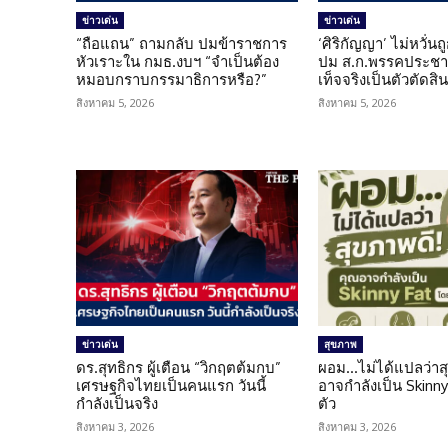
ข่าวเด่น
ข่าวเด่น
“ถือแถน” ถามกลับ ปมข้าราชการ
‘ศิริกัญญา’ ไม่หวั่
หัวเราะใน กมธ.งบฯ “จำเป็นต้อง
ปม ส.ก.พรรคประชาช
หมอบกราบกรรมาธิการหรือ?”
เท็จจริงเป็นตัวตัดสิ
สิงหาคม 5, 2026
สิงหาคม 5, 2026
ข่าวเด่น
สุขภาพ
ดร.สุทธิกร ผู้เตือน “วิกฤตต้มกบ”
ผอม…ไม่ได้แปลว่าส
เศรษฐกิจไทยเป็นคนแรก วันนี้
อาจกำลังเป็น Skinny 
กำลังเป็นจริง
ตัว
สิงหาคม 3, 2026
สิงหาคม 3, 2026