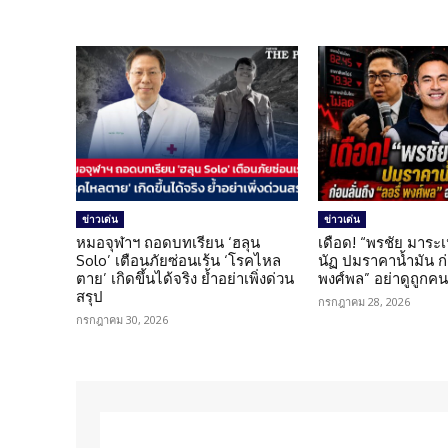
ข่าวเด่น
ข่าวเด่น
หมอจุฬาฯ ถอดบทเรียน ‘ฮลุน
เดือด! “พรชัย มาระเ
Solo’ เตือนภัยซ่อนเร้น ‘โรคไหล
นัฏ ปมราคาน้ำมัน ก่อ
ตาย’ เกิดขึ้นได้จริง ย้ำอย่าเพิ่งด่วน
พงศ์พล” อย่าดูถูกค
สรุป
กรกฎาคม 28, 2026
กรกฎาคม 30, 2026