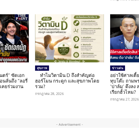
สุขภาพ
ข่าวเด่น
นตร์” ซัดเอก
ทำไมวิตามิน D ถึงสำคัญต่อ
อย่าใช้ศาลเตี้ย
นลั่นถึง “ลอรี่
ฮอร์โมน กระดูก และสุขภาพโดย
ทุบโต๊ะ ถามพ
นเคยร่วมงาน
รวม?
‘ปาล์ม’ ดึงลง
เรียกฮั้วไหม?
กรกฎาคม 28, 2026
กรกฎาคม 27, 2026
- Advertisement -