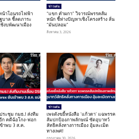
ข่าวเด่น
นหน้าโอนรถไฟฟ้า
“แขก คำผกา” วิจารณ์พรรคส้ม
รัฐบาล ชี้ลดภาระ
หนัก ชี้ห่างปัญหาเชิงโครงสร้าง ลั่น
ใช้งบพัฒนาเมือง
“มันปลอม”
สิงหาคม 3, 2026
ข่าวเด่น
ดประชุม กมธ.! ส่งทีม
เพจดังขยี้หนังสือ ‘แก้วตา’ แฉพรรค
 อีก คดีฉ้อโกง-ฟอก
ส้มปกป้องภาพลักษณ์ ซัดอุบาทว์
เข้าพบ 3 ส.ค.
ลัทธิคลั่งทางการเมือง อุ้มละเมิด
ทางเพศ!
กรกฎาคม 30, 2026