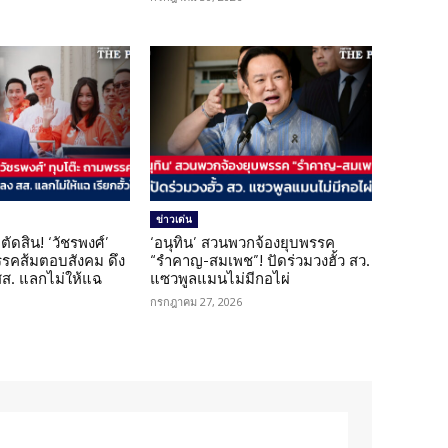
ข่าวเด่น
ตัดสิน! ‘วัชรพงศ์’
‘อนุทิน’ สวนพวกจ้องยุบพรรค
รรคส้มตอบสังคม ดึง
“รำคาญ-สมเพช”! ปัดร่วมวงฮั้ว สว.
 สส. แลกไม่ให้แฉ
แซวพูลแมนไม่มีกอไผ่
กรกฎาคม 27, 2026