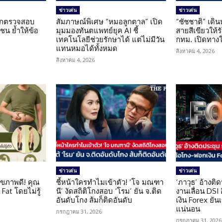
ข่าวเด่น
ข่าวเด่น
นถูกตรวจสอบ
สัมภาษณ์พิเศษ “หมอลูกตาล” เปิด
“ชัชชาติ” เดิ
น ย้ำให้ข้อ
มุมมองทันตแพทย์ยุค AI ชี้
สายสีเขียวให้
น
เทคโนโลยีช่วยรักษาได้ แต่ไม่มีวัน
กทม. เปิดทาง
แทนหมอได้ทั้งหมด
สิงหาคม 4, 2026
สิงหาคม 4, 2026
ข่าวเด่น
ข่าวเด่น
ุขภาพดี! คุณ
ชี้หน้าใครทำไมเข้าตัว! ‘โจ มณฑา
‘ภาวุธ’ อ้างติ
Fat โดยไม่รู้
นี’ งัดสถิติโกงสอบ ‘โรม’ ยัน จ.ติด
งานเลื่อน DSI
อันดับโกง ส้มก็ติดอันดับ
เงิน Forex ยัน
แน่นอน
กรกฎาคม 31, 2026
กรกฎาคม 31, 2026