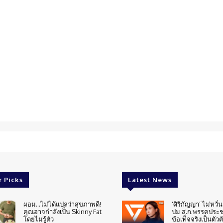
r Picks
Latest News
ผอม…ไม่ได้แปลว่าสุขภาพดี!
‘ศิริกัญญา’ ไม่หวั
คุณอาจกำลังเป็น Skinny Fat
ปม ส.ก.พรรคประช
โดยไม่รู้ตัว
ข้อเท็จจริงเป็นตัวต