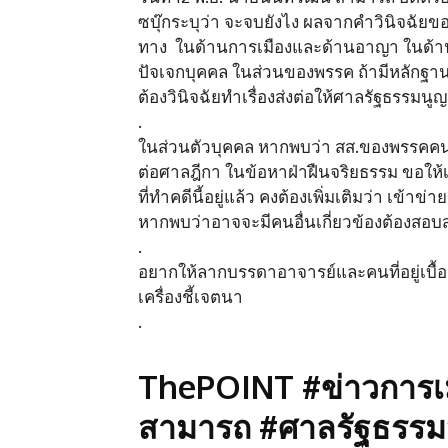
ซบุ๊กระบุว่า จะจบยังไง ผลจากคำวินิจฉัย
ทาง ในด้านการเมืองและด้านอาญา ในด้
ปัจเจกบุคคล ในส่วนของพรรค ถ้ามีหลักฐานว
ต้องวินิจฉัยทำเรื่องส่งต่อให้ศาลรัฐธรรมนู
.
ในส่วนตัวบุคคล หากพบว่า สส.ของพรรคคนไห
ต่อศาลฎีกา ในข้อหาฝ่าฝืนจริยธรรม ขอใ
ที่ทำคดีนี้อยู่แล้ว คงต้องเพิ่มเติมว่า เข
หากพบว่าอาจจะมีคนอื่นเกี่ยวข้องต้องสอบส
.
อยากให้ลากบรรดาอาจารย์และคนที่อยู่เบื้
เครื่องชี้เจตนา
.
ThePOINT #ข่าวการเมื
สามารถ #ศาลรัฐธรรมน