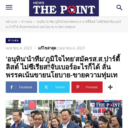
หน้าแรก
ข่าวเด่น
'อนุทิน'นำทีม'ภูมิใจไทย'สมัครส.ส.ปาร์ตี้ลิสต์ ไม่ซีเรียส!!จับเบอร์
อะไรก็ได้ ลั่นพรรคเน้นขายนโยบาย-ขายความทุ่มเท
ข่าวเด่น
เมษายน 4, 2023
แก้ไขล่าสุด :
เมษายน 4, 2023
‘อนุทิน’นำทีม’ภูมิใจไทย’สมัครส.ส.ปาร์ตี้
ลิสต์ ไม่ซีเรียส!!จับเบอร์อะไรก็ได้ ลั่น
พรรคเน้นขายนโยบาย-ขายความทุ่มเท
Facebook
Twitter
Pinterest