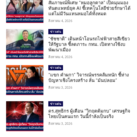
สัมภาษณ์พิเศษ “หมอลูกตาล” เปิดมุมมอง
ทันตแพทย์ยุค AI ชี้เทคโนโลยีช่วยรักษาได้
แต่ไม่มีวันแทนหมอได้ทั้งหมด
สิงหาคม 4, 2026
ข่าวเด่น
“ชัชชาติ” เดินหน้าโอนรถไฟฟ้าสายสีเขียว
ให้รัฐบาล ชี้ลดภาระ กทม. เปิดทางใช้งบ
พัฒนาเมือง
สิงหาคม 4, 2026
ข่าวเด่น
“แขก คำผกา” วิจารณ์พรรคส้มหนัก ชี้ห่าง
ปัญหาเชิงโครงสร้าง ลั่น “มันปลอม”
สิงหาคม 3, 2026
ข่าวเด่น
ดร.สุทธิกร ผู้เตือน “วิกฤตต้มกบ” เศรษฐกิจ
ไทยเป็นคนแรก วันนี้กำลังเป็นจริง
สิงหาคม 3, 2026