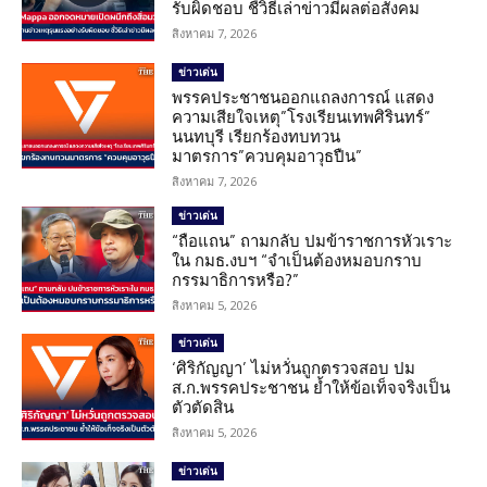
รับผิดชอบ ชี้วิธีเล่าข่าวมีผลต่อสังคม
สิงหาคม 7, 2026
ข่าวเด่น
พรรคประชาชนออกแถลงการณ์ แสดง
ความเสียใจเหตุ”โรงเรียนเทพศิรินทร์”
นนทบุรี เรียกร้องทบทวน
มาตรการ”ควบคุมอาวุธปืน”
สิงหาคม 7, 2026
ข่าวเด่น
“ถือแถน” ถามกลับ ปมข้าราชการหัวเราะ
ใน กมธ.งบฯ “จำเป็นต้องหมอบกราบ
กรรมาธิการหรือ?”
สิงหาคม 5, 2026
ข่าวเด่น
‘ศิริกัญญา’ ไม่หวั่นถูกตรวจสอบ ปม
ส.ก.พรรคประชาชน ย้ำให้ข้อเท็จจริงเป็น
ตัวตัดสิน
สิงหาคม 5, 2026
ข่าวเด่น