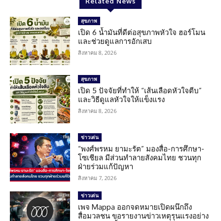
Related News
สุขภาพ
เปิด 6 น้ำมันที่ดีต่อสุขภาพหัวใจ ฮอร์โมน
และช่วยดูแลการอักเสบ
สิงหาคม 8, 2026
สุขภาพ
เปิด 5 ปัจจัยที่ทำให้ “เส้นเลือดหัวใจตีบ”
และวิธีดูแลหัวใจให้แข็งแรง
สิงหาคม 8, 2026
ข่าวเด่น
“พงศ์พรหม ยามะรัต” มองสื่อ-การศึกษา-
โซเชียล มีส่วนทำลายสังคมไทย ชวนทุก
ฝ่ายร่วมแก้ปัญหา
สิงหาคม 7, 2026
ข่าวเด่น
เพจ Mappa ออกจดหมายเปิดผนึกถึง
สื่อมวลชน ขอรายงานข่าวเหตุรุนแรงอย่าง