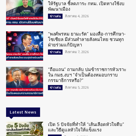
ให้รัฐบาล ชี้ลดภาระ กทม. เปิดทางใช้งบ
พัฒนาเมือง
สิงหาคม 4, 2026
ข่าวเด่น
“พงศ์พรหม ยามะรัต” มองสื่อ-การศึกษา-
โซเชียล มีส่วนทำลายสังคมไทย ชวนทุก
ฝ่ายร่วมแก้ปัญหา
สิงหาคม 7, 2026
ข่าวเด่น
“ถือแถน” ถามกลับ ปมข้าราชการหัวเราะ
ใน กมธ.งบฯ “จำเป็นต้องหมอบกราบ
กรรมาธิการหรือ?”
สิงหาคม 5, 2026
ข่าวเด่น
Latest News
เปิด 5 ปัจจัยที่ทำให้ “เส้นเลือดหัวใจตีบ”
และวิธีดูแลหัวใจให้แข็งแรง