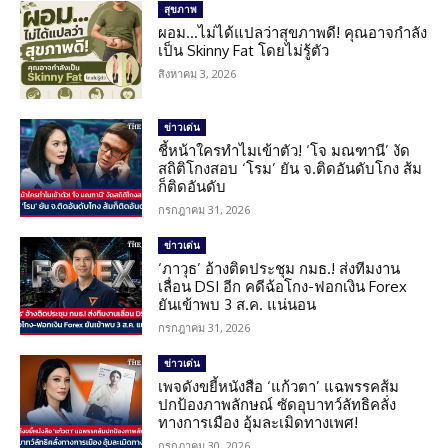
สุขภาพ
ผอม…ไม่ได้แปลว่าสุขภาพดี! คุณอาจกำลัง
เป็น Skinny Fat โดยไม่รู้ตัว
สิงหาคม 3, 2026
ข่าวเด่น
ชี้หน้าใครทำไมเข้าตัว! ‘โจ มณฑานี’ งัด
สถิติโกงสอบ ‘โรม’ ยัน จ.ติดอันดับโกง ส้ม
ก็ติดอันดับ
กรกฎาคม 31, 2026
ข่าวเด่น
‘ภาวุธ’ อ้างติดประชุม กมธ.! ส่งทีมงาน
เลื่อน DSI อีก คดีฉ้อโกง-ฟอกเงิน Forex
ยันเข้าพบ 3 ส.ค. แน่นอน
กรกฎาคม 31, 2026
ข่าวเด่น
เพจดังขยี้หนังสือ ‘แก้วตา’ แฉพรรคส้ม
ปกป้องภาพลักษณ์ ซัดอุบาทว์ลัทธิคลั่ง
ทางการเมือง อุ้มละเมิดทางเพศ!
กรกฎาคม 30, 2026