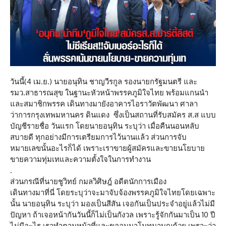
วันนี้(4 เม.ย.) นายอนุทิน ชาญวีรกูล รองนายกรัฐมนตรี และ
รมว.สาธารณสุข ในฐานะหัวหน้าพรรคภูมิใจไทย พร้อมแกนนำ
และสมาชิกพรรค เดินทางมายังอาคารไอราวัตพัฒนา ศาลา
ว่าการกรุงเทพมหานคร ดินแดง ซึ่งเป็นสถานที่รับสมัคร ส.ส แบบ
บัญชีรายชื่อ วันแรก โดยนายอนุทิน ระบุว่า เมื่อคืนนอนหลับ
สบายดี ทุกอย่างมีการเตรียมการไว้นานแล้ว ส่วนการจับ
หมายเลขนั้นอะไรก็ได้ เพราะเราขายผู้สมัครและขายนโยบาย
ขายความทุ่มเทและความตั้งใจในการทำงาน
.
ส่วนกรณีที่นายชูวิทย์ กมลวิศิษฎ์ อดีตนักการเมือง
เดินทางมาที่นี่ โดยระบุว่าจะมาจับจ้องพรรคภูมิใจไทยโดยเฉพาะ
นั้น นายอนุทิน ระบุว่า มองเป็นสีสัน เจอกันเป็นประจำอยู่แล้วไม่มี
ปัญหา ถ้าเจอหน้ากันวันนี้ก็ไม่เป็นกังวล เพราะรู้จักกันมาเป็น 10 ปี
ไม่มีอะไร เราทำตามหน้าที่และขออนุมาโมทนาบุญด้วย เพราะว่า