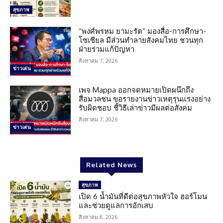
สุขภาพ
“พงศ์พรหม ยามะรัต” มองสื่อ-การศึกษา-
โซเชียล มีส่วนทำลายสังคมไทย ชวนทุก
ฝ่ายร่วมแก้ปัญหา
สิงหาคม 7, 2026
ข่าวเด่น
เพจ Mappa ออกจดหมายเปิดผนึกถึง
สื่อมวลชน ขอรายงานข่าวเหตุรุนแรงอย่าง
รับผิดชอบ ชี้วิธีเล่าข่าวมีผลต่อสังคม
สิงหาคม 7, 2026
ข่าวเด่น
Related News
สุขภาพ
เปิด 6 น้ำมันที่ดีต่อสุขภาพหัวใจ ฮอร์โมน
และช่วยดูแลการอักเสบ
สิงหาคม 8, 2026