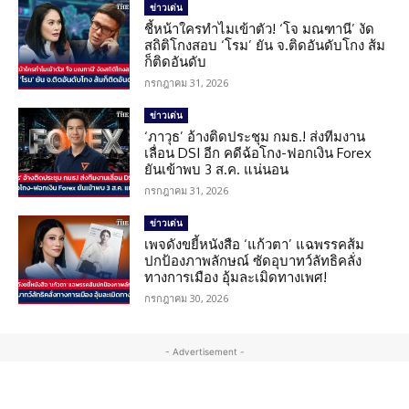
ข่าวเด่น
ชี้หน้าใครทำไมเข้าตัว! ‘โจ มณฑานี’ งัด
สถิติโกงสอบ ‘โรม’ ยัน จ.ติดอันดับโกง ส้ม
ก็ติดอันดับ
กรกฎาคม 31, 2026
ข่าวเด่น
‘ภาวุธ’ อ้างติดประชุม กมธ.! ส่งทีมงาน
เลื่อน DSI อีก คดีฉ้อโกง-ฟอกเงิน Forex
ยันเข้าพบ 3 ส.ค. แน่นอน
กรกฎาคม 31, 2026
ข่าวเด่น
เพจดังขยี้หนังสือ ‘แก้วตา’ แฉพรรคส้ม
ปกป้องภาพลักษณ์ ซัดอุบาทว์ลัทธิคลั่ง
ทางการเมือง อุ้มละเมิดทางเพศ!
กรกฎาคม 30, 2026
- Advertisement -