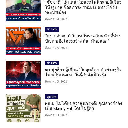
“ชัชชาติ” เดินหน้าโอนรถไฟฟ้าสายสีเขียว
ให้รัฐบาล ชี้ลดภาระ กทม. เปิดทางใช้งบ
พัฒนาเมือง
สิงหาคม 4, 2026
ข่าวเด่น
“แขก คำผกา” วิจารณ์พรรคส้มหนัก ชี้ห่าง
ปัญหาเชิงโครงสร้าง ลั่น “มันปลอม”
สิงหาคม 3, 2026
ข่าวเด่น
ดร.สุทธิกร ผู้เตือน “วิกฤตต้มกบ” เศรษฐกิจ
ไทยเป็นคนแรก วันนี้กำลังเป็นจริง
สิงหาคม 3, 2026
สุขภาพ
ผอม…ไม่ได้แปลว่าสุขภาพดี! คุณอาจกำลัง
เป็น Skinny Fat โดยไม่รู้ตัว
สิงหาคม 3, 2026