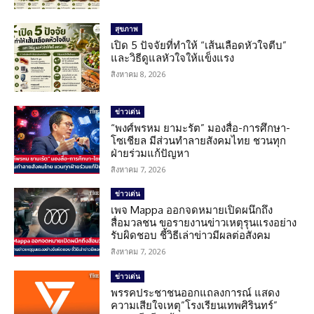
สุขภาพ
เปิด 5 ปัจจัยที่ทำให้ “เส้นเลือดหัวใจตีบ”
และวิธีดูแลหัวใจให้แข็งแรง
สิงหาคม 8, 2026
ข่าวเด่น
“พงศ์พรหม ยามะรัต” มองสื่อ-การศึกษา-
โซเชียล มีส่วนทำลายสังคมไทย ชวนทุก
ฝ่ายร่วมแก้ปัญหา
สิงหาคม 7, 2026
ข่าวเด่น
เพจ Mappa ออกจดหมายเปิดผนึกถึง
สื่อมวลชน ขอรายงานข่าวเหตุรุนแรงอย่าง
รับผิดชอบ ชี้วิธีเล่าข่าวมีผลต่อสังคม
สิงหาคม 7, 2026
ข่าวเด่น
พรรคประชาชนออกแถลงการณ์ แสดง
ความเสียใจเหตุ”โรงเรียนเทพศิรินทร์”