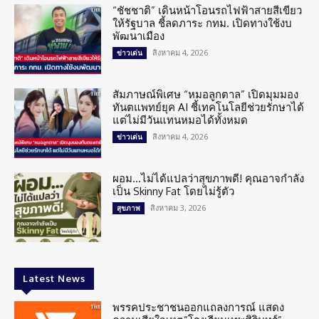
“ชัชชาติ” เดินหน้าโอนรถไฟฟ้าสายสีเขียว
ให้รัฐบาล ชี้ลดภาระ กทม. เปิดทางใช้งบ
พัฒนาเมือง
สิงหาคม 4, 2026
ข่าวเด่น
สัมภาษณ์พิเศษ “หมอลูกตาล” เปิดมุมมอง
ทันตแพทย์ยุค AI ชี้เทคโนโลยีช่วยรักษาได้
แต่ไม่มีวันแทนหมอได้ทั้งหมด
สิงหาคม 4, 2026
ข่าวเด่น
ผอม…ไม่ได้แปลว่าสุขภาพดี! คุณอาจกำลัง
เป็น Skinny Fat โดยไม่รู้ตัว
สิงหาคม 3, 2026
สุขภาพ
Latest News
พรรคประชาชนออกแถลงการณ์ แสดง