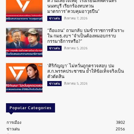
ความเสียใจเหตุ”โรงเรียนเทพศิรินทร์”
นนทบุรี เรียกร้องทบทวน
มาตรการ”ควบคุมอาวุธปืน”
สิงหาคม 7, 2026
ข่าวเด่น
“ถือแถน” ถามกลับ ปมข้าราชการหัวเราะ
ใน กมธ.งบฯ “จำเป็นต้องหมอบกราบ
กรรมาธิการหรือ?”
สิงหาคม 5, 2026
ข่าวเด่น
‘ศิริกัญญา’ ไม่หวั่นถูกตรวจสอบ ปม
ส.ก.พรรคประชาชน ย้ำให้ข้อเท็จจริงเป็น
ตัวตัดสิน
สิงหาคม 5, 2026
ข่าวเด่น
Popular Categories
การเมือง
3802
ข่าวเด่น
2056