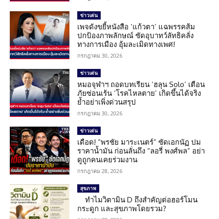
ข่าวเด่น
เพจดังขยี้หนังสือ ‘แก้วตา’ แฉพรรคส้ม
ปกป้องภาพลักษณ์ ซัดอุบาทว์ลัทธิคลั่ง
ทางการเมือง อุ้มละเมิดทางเพศ!
กรกฎาคม 30, 2026
ข่าวเด่น
หมอจุฬาฯ ถอดบทเรียน ‘ฮลุน Solo’ เตือน
ภัยซ่อนเร้น ‘โรคไหลตาย’ เกิดขึ้นได้จริง
ย้ำอย่าเพิ่งด่วนสรุป
กรกฎาคม 30, 2026
ข่าวเด่น
เดือด! “พรชัย มาระเนตร์” ซัดเอกนัฏ ปม
ราคาน้ำมัน ก่อนลั่นถึง “ลอรี่ พงศ์พล” อย่า
ดูถูกคนเคยร่วมงาน
กรกฎาคม 28, 2026
สุขภาพ
ทำไมวิตามิน D ถึงสำคัญต่อฮอร์โมน
กระดูก และสุขภาพโดยรวม?