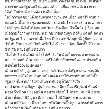
กระทรวงสาธารณสุข ในฐานะหัวหน้าพรรคภูมิใจไทย ได้เข้ามา
ประชุมคณะรัฐมนตรี ก่อนตอบคำถามสื่อมวลชน ถึงข่าวการ
“ดีล” กับฝ่ายต่างๆ หลังการเลือกตั้งว่า
ไม่มีการพูดคุย นี่เพิ่งกลับจากต่างประเทศ เมื่อวันเสาร์ที่ผ่านมา
ก่อนหน้านี้ไปประชุมขององค์การอนามัยโลก และลาท่านนายกฯ
ไปทำธุระ จึงไม่ได้ติดต่อกับใคร เรื่องดีลอะไรนั้น ไม่รู้เรื่องเลย
เมื่อถามถึงภาพการร่วมเฟรมกับนายเศรษฐา ทวีสิน แคนดิเดตนา
ยกรัฐมนตรี จากพรรคเพื่อไทย ที่ประเทศอังกฤษ ซึ่งผู้สื่อข่าวถาม
ว่าได้ปรับความเข้าใจกันหรือไม่ เนื่องจากก่อนเลือกตั้ง มีวิวาทะ
ผ่านสื่อ นายอนุทิน ตอบว่า
“ไม่ได้ปรับ มันไม่มีอะไรไม่เข้าใจกัน มันเป็นธรรมดาการเมือง
และเราเจอกันในบรรยากาศที่ไม่เกี่ยวกับการเมือง เราต่างก็เป็น
แขกในเรื่องของฟุตบอล”
เมื่อถามถึงสัญญาณความขลุกขลักในการตั้งรัฐบาล นายอนุทิน
กล่าวว่า ภูมิใจไทย ก็พูดเหมือนเดิม เราให้พรรคอันดับหนึ่งตั้ง
รัฐบาล ซึ่งท่านกำลังดำเนินการกันอยู่ ก็ให้กำลังใจ
ต่อคำถามเรื่องปัญหาหุ้นสื่อของนายพิธา ลิ้มเจริญรัตน์ หัวหน้า
พรรคก้าวไกล นายอนุทิน ตอบว่า เรื่องนี้ ไม่ทราบ มันก็มี 2 ฝ่าย
ฝ่ายหนึ่งบอกมีปัญหา อีกฝ่ายบอกไม่มีปัญหา ตนไม่ทราบ
เมื่อถามถึงโอกาสที่จะเกิดทางตันในการตั้งรัฐบาล กระทั่งเกิดการ
พลิกขั้วการเมืองในที่สุด นายอนุทิน ตอบว่า