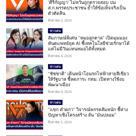
‘ศิริกัญญา’ ไม่หวั่นถูกตรวจสอบ ปม
ส.ก.พรรคประชาชน ย้ำให้ข้อเท็จจริงเป็น
ตัวตัดสิน
สิงหาคม 5, 2026
ข่าวเด่น
สัมภาษณ์พิเศษ “หมอลูกตาล” เปิดมุมมอง
ทันตแพทย์ยุค AI ชี้เทคโนโลยีช่วยรักษาได้
แต่ไม่มีวันแทนหมอได้ทั้งหมด
สิงหาคม 4, 2026
ข่าวเด่น
“ชัชชาติ” เดินหน้าโอนรถไฟฟ้าสายสีเขียว
ให้รัฐบาล ชี้ลดภาระ กทม. เปิดทางใช้งบ
พัฒนาเมือง
สิงหาคม 4, 2026
ข่าวเด่น
“แขก คำผกา” วิจารณ์พรรคส้มหนัก ชี้ห่าง
ปัญหาเชิงโครงสร้าง ลั่น “มันปลอม”
สิงหาคม 3, 2026