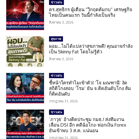
ข่าวเด่น
ดร.สุทธิกร ผู้เตือน “วิกฤตต้มกบ” เศรษฐกิจ
ไทยเป็นคนแรก วันนี้กำลังเป็นจริง
สิงหาคม 3, 2026
สุขภาพ
ผอม…ไม่ได้แปลว่าสุขภาพดี! คุณอาจกำลัง
เป็น Skinny Fat โดยไม่รู้ตัว
สิงหาคม 3, 2026
ข่าวเด่น
ชี้หน้าใครทำไมเข้าตัว! ‘โจ มณฑานี’ งัด
สถิติโกงสอบ ‘โรม’ ยัน จ.ติดอันดับโกง ส้ม
ก็ติดอันดับ
กรกฎาคม 31, 2026
ข่าวเด่น
‘ภาวุธ’ อ้างติดประชุม กมธ.! ส่งทีมงาน
เลื่อน DSI อีก คดีฉ้อโกง-ฟอกเงิน Forex
ยันเข้าพบ 3 ส.ค. แน่นอน
กรกฎาคม 31, 2026