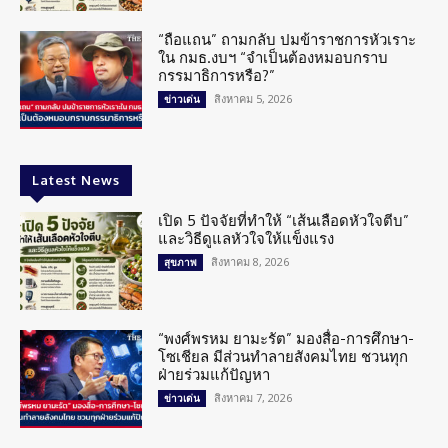
“ถือแถน” ถามกลับ ปมข้าราชการหัวเราะ
ใน กมธ.งบฯ “จำเป็นต้องหมอบกราบ
กรรมาธิการหรือ?”
สิงหาคม 5, 2026
ข่าวเด่น
Latest News
เปิด 5 ปัจจัยที่ทำให้ “เส้นเลือดหัวใจตีบ”
และวิธีดูแลหัวใจให้แข็งแรง
สิงหาคม 8, 2026
สุขภาพ
“พงศ์พรหม ยามะรัต” มองสื่อ-การศึกษา-
โซเชียล มีส่วนทำลายสังคมไทย ชวนทุก
ฝ่ายร่วมแก้ปัญหา
สิงหาคม 7, 2026
ข่าวเด่น