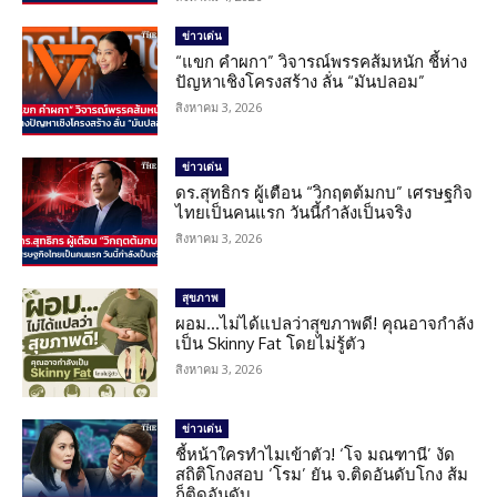
ข่าวเด่น
“แขก คำผกา” วิจารณ์พรรคส้มหนัก ชี้ห่าง
ปัญหาเชิงโครงสร้าง ลั่น “มันปลอม”
สิงหาคม 3, 2026
ข่าวเด่น
ดร.สุทธิกร ผู้เตือน “วิกฤตต้มกบ” เศรษฐกิจ
ไทยเป็นคนแรก วันนี้กำลังเป็นจริง
สิงหาคม 3, 2026
สุขภาพ
ผอม…ไม่ได้แปลว่าสุขภาพดี! คุณอาจกำลัง
เป็น Skinny Fat โดยไม่รู้ตัว
สิงหาคม 3, 2026
ข่าวเด่น
ชี้หน้าใครทำไมเข้าตัว! ‘โจ มณฑานี’ งัด
สถิติโกงสอบ ‘โรม’ ยัน จ.ติดอันดับโกง ส้ม
ก็ติดอันดับ