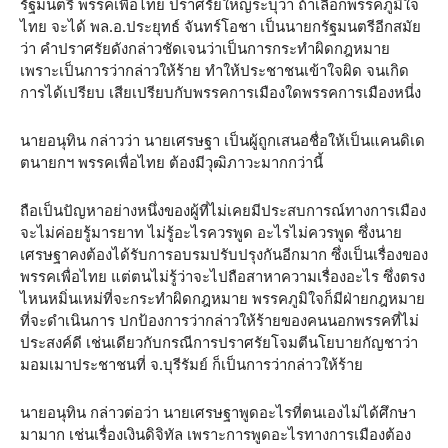
รัฐมนตรี พรรคเพื่อไทย ปราศรัยใหญ่ระบุว่า ถ้าเลือกพรรคภูมิใจ
ไทย จะได้ พล.อ.ประยุทธ์ จันทร์โอชา เป็นนายกรัฐมนตรีอีกสมัย
ว่า คำปราศรัยดังกล่าวชัดเจนว่าเป็นการกระทำผิดกฎหมาย
เพราะเป็นการว่ากล่าวให้ร้าย ทำให้ประชาชนเข้าใจผิด จนเกิด
การได้เปรียบ เสียเปรียบกับพรรคการเมืองใดพรรคการเมืองหนี่ง
นายอนุทิน กล่าวว่า นายเศรษฐา เป็นผู้ถูกเสนอชื่อให้เป็นแคนดิเด
ตนายกฯ พรรคเพื่อไทย ต้องมีวุฒิภาวะมากกว่านี้
ถือเป็นปัญหาอย่างหนึ่งของผู้ที่ไม่เคยมีประสบการณ์ทางการเมือง
จะไม่ค่อยรู้มารยาท ไม่รู้อะไรควรพูด อะไรไม่ควรพูด​ ซึ่งนาย
เศรษฐาคงต้องได้รับการอบรมปรับปรุงกันอีกมาก ซึ่งเป็นเรื่องของ
พรรคเพื่อไทย แต่ตนไม่รู้ว่าจะไปถือสาหาความเรื่องอะไร ซึ่งตรง
ไหนหมิ่นเหม่ที่จะกระทำผิดกฎหมาย พรรคภูมิใจก็มีฝ่ายกฎหมาย
ที่จะดำเนินการ ปกป้องการว่ากล่าวให้ร้ายของคนนอกพรรคที่ไม่
ประสงค์ดี เช่นเดียวกับกรณีการปราศรัยโจมตีนโยบายกัญชาว่า
มอมเมาประชาชนที่ จ.บุรีรัมย์ ก็เป็นการว่ากล่าวให้ร้าย
นายอนุทิน กล่าวต่อว่า นายเศรษฐาพูดอะไรที่ตนเองไม่ได้ศึกษา
มามาก เช่นเรื่องเงินดิจิทัล เพราะการพูดอะไรทางการเมืองต้อง