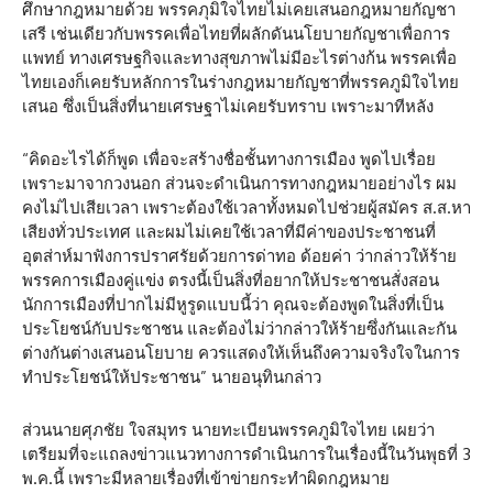
ศึกษากฎหมายด้วย พรรคภุมิใจไทยไม่เคยเสนอกฎหมายกัญชา
เสรี เช่นเดียวกับพรรคเพื่อไทยที่ผลักดันนโยบายกัญชาเพื่อการ
แพทย์ ทางเศรษฐกิจและทางสุขภาพไม่มีอะไรต่างก้น พรรคเพื่อ
ไทยเองก็เคยรับหลักการในร่างกฎหมายกัญชาที่พรรคภูมิใจไทย
เสนอ ซึ่งเป็นสิ่งที่นายเศรษฐาไม่เคยรับทราบ เพราะมาทีหลัง
“คิดอะไรได้ก็พูด เพื่อจะสร้างชื่อชั้นทางการเมือง พูดไปเรื่อย
เพราะมาจากวงนอก ส่วนจะดำเนินการทางกฎหมายอย่างไร ผม
คงไม่ไปเสียเวลา เพราะต้องใช้เวลาทั้งหมดไปช่วยผู้สมัคร ส.ส.หา
เสียงทั่วประเทศ และผมไม่เคยใช้เวลาที่มีค่าของประชาชนที่
อุตส่าห์มาฟังการปราศรัยด้วยการด่าทอ ด้อยค่า ว่ากล่าวให้ร้าย
พรรคการเมืองคู่แข่ง ตรงนี้เป็นสิ่งที่อยากให้ประชาชนสั่งสอน
นักการเมืองที่ปากไม่มีหูรูดแบบนี้ว่า คุณจะต้องพูดในสิ่งที่เป็น
ประโยชน์กับประชาชน และต้องไม่ว่ากล่าวให้ร้ายซึ่งกันและกัน
ต่างกันต่างเสนอนโยบาย ควรแสดงให้เห็นถึงความจริงใจในการ
ทำประโยชน์ให้ประชาชน” นายอนุทินกล่าว
ส่วนนายศุภชัย ใจสมุทร นายทะเบียนพรรคภูมิใจไทย เผยว่า
เตรียมที่จะแถลงข่าวแนวทางการดำเนินการในเรื่องนี้ในวันพุธที่ 3
พ.ค.นี้ เพราะมีหลายเรื่องที่เข้าข่ายกระทำผิดกฎหมาย