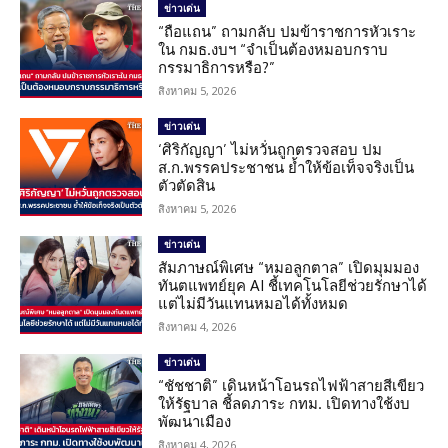
ข่าวเด่น
“ถือแถน” ถามกลับ ปมข้าราชการหัวเราะ
ใน กมธ.งบฯ “จำเป็นต้องหมอบกราบ
กรรมาธิการหรือ?”
สิงหาคม 5, 2026
ข่าวเด่น
‘ศิริกัญญา’ ไม่หวั่นถูกตรวจสอบ ปม
ส.ก.พรรคประชาชน ย้ำให้ข้อเท็จจริงเป็น
ตัวตัดสิน
สิงหาคม 5, 2026
ข่าวเด่น
สัมภาษณ์พิเศษ “หมอลูกตาล” เปิดมุมมอง
ทันตแพทย์ยุค AI ชี้เทคโนโลยีช่วยรักษาได้
แต่ไม่มีวันแทนหมอได้ทั้งหมด
สิงหาคม 4, 2026
ข่าวเด่น
“ชัชชาติ” เดินหน้าโอนรถไฟฟ้าสายสีเขียว
ให้รัฐบาล ชี้ลดภาระ กทม. เปิดทางใช้งบ
พัฒนาเมือง
สิงหาคม 4, 2026