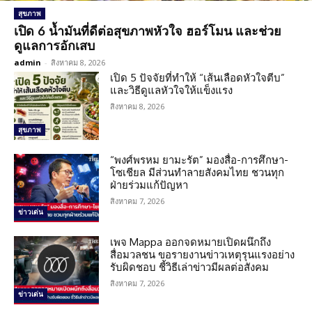
สุขภาพ
เปิด 6 น้ำมันที่ดีต่อสุขภาพหัวใจ ฮอร์โมน และช่วย
ดูแลการอักเสบ
admin
-
สิงหาคม 8, 2026
เปิด 5 ปัจจัยที่ทำให้ “เส้นเลือดหัวใจตีบ”
และวิธีดูแลหัวใจให้แข็งแรง
สิงหาคม 8, 2026
สุขภาพ
“พงศ์พรหม ยามะรัต” มองสื่อ-การศึกษา-
โซเชียล มีส่วนทำลายสังคมไทย ชวนทุก
ฝ่ายร่วมแก้ปัญหา
สิงหาคม 7, 2026
ข่าวเด่น
เพจ Mappa ออกจดหมายเปิดผนึกถึง
สื่อมวลชน ขอรายงานข่าวเหตุรุนแรงอย่าง
รับผิดชอบ ชี้วิธีเล่าข่าวมีผลต่อสังคม
สิงหาคม 7, 2026
ข่าวเด่น