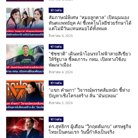
ข่าวเด่น
สัมภาษณ์พิเศษ “หมอลูกตาล” เปิดมุมมอง
ทันตแพทย์ยุค AI ชี้เทคโนโลยีช่วยรักษาได้
แต่ไม่มีวันแทนหมอได้ทั้งหมด
สิงหาคม 4, 2026
ข่าวเด่น
“ชัชชาติ” เดินหน้าโอนรถไฟฟ้าสายสีเขียว
ให้รัฐบาล ชี้ลดภาระ กทม. เปิดทางใช้งบ
พัฒนาเมือง
สิงหาคม 4, 2026
ข่าวเด่น
“แขก คำผกา” วิจารณ์พรรคส้มหนัก ชี้ห่าง
ปัญหาเชิงโครงสร้าง ลั่น “มันปลอม”
สิงหาคม 3, 2026
ข่าวเด่น
ดร.สุทธิกร ผู้เตือน “วิกฤตต้มกบ” เศรษฐกิจ
ไทยเป็นคนแรก วันนี้กำลังเป็นจริง