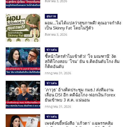
สิงหาคม 3, 2026
สุขภาพ
ผอม…ไม่ได้แปลว่าสุขภาพดี! คุณอาจกำลัง
เป็น Skinny Fat โดยไม่รู้ตัว
สิงหาคม 3, 2026
ข่าวเด่น
ชี้หน้าใครทำไมเข้าตัว! ‘โจ มณฑานี’ งัด
สถิติโกงสอบ ‘โรม’ ยัน จ.ติดอันดับโกง ส้ม
ก็ติดอันดับ
กรกฎาคม 31, 2026
ข่าวเด่น
‘ภาวุธ’ อ้างติดประชุม กมธ.! ส่งทีมงาน
เลื่อน DSI อีก คดีฉ้อโกง-ฟอกเงิน Forex
ยันเข้าพบ 3 ส.ค. แน่นอน
กรกฎาคม 31, 2026
ข่าวเด่น
เพจดังขยี้หนังสือ ‘แก้วตา’ แฉพรรคส้ม