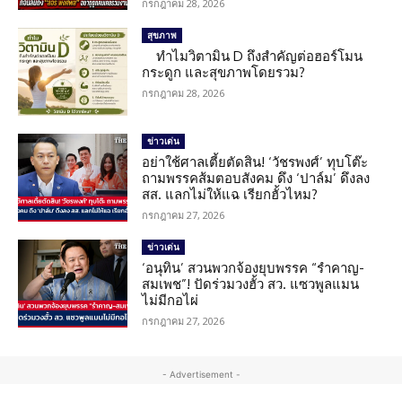
กรกฎาคม 28, 2026
สุขภาพ
ทำไมวิตามิน D ถึงสำคัญต่อฮอร์โมน
กระดูก และสุขภาพโดยรวม?
กรกฎาคม 28, 2026
ข่าวเด่น
อย่าใช้ศาลเตี้ยตัดสิน! ‘วัชรพงศ์’ ทุบโต๊ะ
ถามพรรคส้มตอบสังคม ดึง ‘ปาล์ม’ ดึงลง
สส. แลกไม่ให้แฉ เรียกฮั้วไหม?
กรกฎาคม 27, 2026
ข่าวเด่น
‘อนุทิน’ สวนพวกจ้องยุบพรรค “รำคาญ-
สมเพช”! ปัดร่วมวงฮั้ว สว. แซวพูลแมน
ไม่มีกอไผ่
กรกฎาคม 27, 2026
- Advertisement -