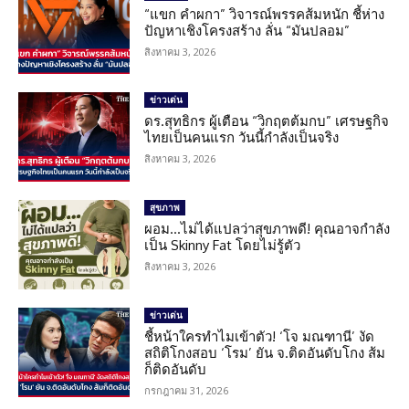
“แขก คำผกา” วิจารณ์พรรคส้มหนัก ชี้ห่าง
ปัญหาเชิงโครงสร้าง ลั่น “มันปลอม”
สิงหาคม 3, 2026
ข่าวเด่น
ดร.สุทธิกร ผู้เตือน “วิกฤตต้มกบ” เศรษฐกิจ
ไทยเป็นคนแรก วันนี้กำลังเป็นจริง
สิงหาคม 3, 2026
สุขภาพ
ผอม…ไม่ได้แปลว่าสุขภาพดี! คุณอาจกำลัง
เป็น Skinny Fat โดยไม่รู้ตัว
สิงหาคม 3, 2026
ข่าวเด่น
ชี้หน้าใครทำไมเข้าตัว! ‘โจ มณฑานี’ งัด
สถิติโกงสอบ ‘โรม’ ยัน จ.ติดอันดับโกง ส้ม
ก็ติดอันดับ
กรกฎาคม 31, 2026