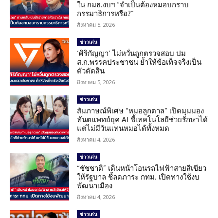
ใน กมธ.งบฯ “จำเป็นต้องหมอบกราบ
กรรมาธิการหรือ?”
สิงหาคม 5, 2026
ข่าวเด่น
‘ศิริกัญญา’ ไม่หวั่นถูกตรวจสอบ ปม
ส.ก.พรรคประชาชน ย้ำให้ข้อเท็จจริงเป็น
ตัวตัดสิน
สิงหาคม 5, 2026
ข่าวเด่น
สัมภาษณ์พิเศษ “หมอลูกตาล” เปิดมุมมอง
ทันตแพทย์ยุค AI ชี้เทคโนโลยีช่วยรักษาได้
แต่ไม่มีวันแทนหมอได้ทั้งหมด
สิงหาคม 4, 2026
ข่าวเด่น
“ชัชชาติ” เดินหน้าโอนรถไฟฟ้าสายสีเขียว
ให้รัฐบาล ชี้ลดภาระ กทม. เปิดทางใช้งบ
พัฒนาเมือง
สิงหาคม 4, 2026
ข่าวเด่น