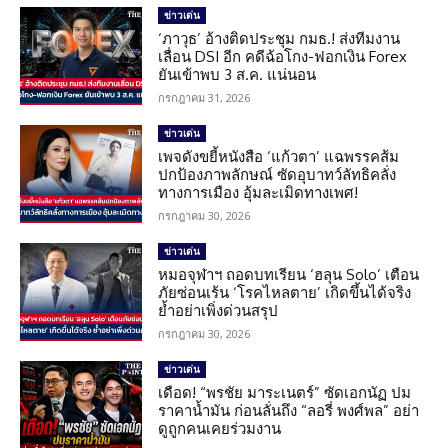
ข่าวเด่น
‘ภาวุธ’ อ้างติดประชุม กมธ.! ส่งทีมงาน
เลื่อน DSI อีก คดีฉ้อโกง-ฟอกเงิน Forex
ยันเข้าพบ 3 ส.ค. แน่นอน
กรกฎาคม 31, 2026
ข่าวเด่น
เพจดังขยี้หนังสือ ‘แก้วตา’ แฉพรรคส้ม
ปกป้องภาพลักษณ์ ซัดอุบาทว์ลัทธิคลั่ง
ทางการเมือง อุ้มละเมิดทางเพศ!
กรกฎาคม 30, 2026
ข่าวเด่น
หมอจุฬาฯ ถอดบทเรียน ‘ฮลุน Solo’ เตือน
ภัยซ่อนเร้น ‘โรคไหลตาย’ เกิดขึ้นได้จริง
ย้ำอย่าเพิ่งด่วนสรุป
กรกฎาคม 30, 2026
ข่าวเด่น
เดือด! “พรชัย มาระเนตร์” ซัดเอกนัฏ ปม
ราคาน้ำมัน ก่อนลั่นถึง “ลอรี่ พงศ์พล” อย่า
ดูถูกคนเคยร่วมงาน