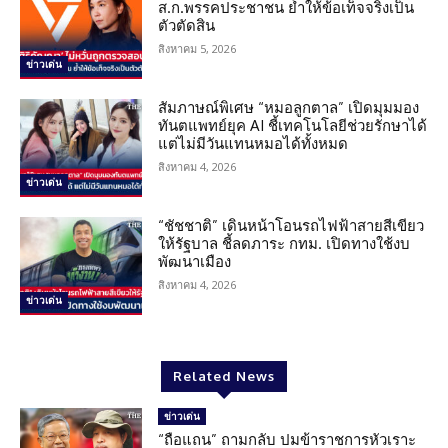
ส.ก.พรรคประชาชน ย้ำให้ข้อเท็จจริงเป็น
ตัวตัดสิน
สิงหาคม 5, 2026
ข่าวเด่น
สัมภาษณ์พิเศษ “หมอลูกตาล” เปิดมุมมอง
ทันตแพทย์ยุค AI ชี้เทคโนโลยีช่วยรักษาได้
แต่ไม่มีวันแทนหมอได้ทั้งหมด
สิงหาคม 4, 2026
ข่าวเด่น
“ชัชชาติ” เดินหน้าโอนรถไฟฟ้าสายสีเขียว
ให้รัฐบาล ชี้ลดภาระ กทม. เปิดทางใช้งบ
พัฒนาเมือง
สิงหาคม 4, 2026
ข่าวเด่น
Related News
ข่าวเด่น
“ถือแถน” ถามกลับ ปมข้าราชการหัวเราะ