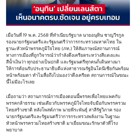
เมื่อวันที่ 19 พ.ค. 2568 ที่ทำเนียบรัฐบาล นายอนุทิน ชาญวีรกูล
รองนายกรัฐมนตรีและรัฐมนตรีว่าการกระทรวงมหาดไทย ใน
ฐานะหัวหน้าพรรคภูมิใจไทย (ภท.) ให้สัมภาษณ์สถานการณ์
ทางการเมืองที่ถูกวิจารณ์ว่ากำลังตึงเครียดระหว่างสีแดงและ
สีน้ำเงินว่า ทุกอย่างเป็นปกติ และรัฐมนตรีทุกคนก็เดินทางมา
ให้การต้อนรับประธานาธิบดีแห่งสาธารณรัฐอินโดนีเซียกันพร้อม
หน้าพร้อมตา ทำไมสื่อถึงไปมองว่าตึงเครียด สถานการณ์ในขณะ
นี้ไม่มีอะไรเลย
เมื่อถามว่า สถานการณ์การเมืองตอนนี้พรรคเพื่อไทยแพคกับ
พรรคกล้าธรรม เช่นเดียวกับพรรคภูมิใจไทยจับมือกับพรรครวม
ไทยสร้างชาติ หลังโพสต์ภาพ นายพีระพันธุ์ สาลีรัฐวิภาค รอง
นายกรัฐมนตรีและรัฐมนตรีว่าการกระทรวงพลังงาน ในฐานะ
หัวหน้าพรรครวมไทยสร้างชาติ มาเยี่ยมขณะรักษาตัวที่โรง
พยาบาล