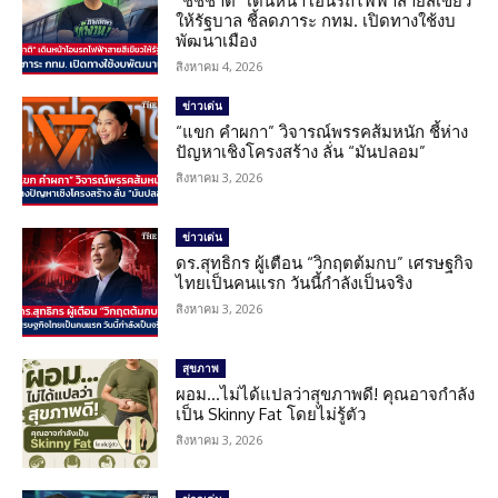
“ชัชชาติ” เดินหน้าโอนรถไฟฟ้าสายสีเขียว
ให้รัฐบาล ชี้ลดภาระ กทม. เปิดทางใช้งบ
พัฒนาเมือง
สิงหาคม 4, 2026
ข่าวเด่น
“แขก คำผกา” วิจารณ์พรรคส้มหนัก ชี้ห่าง
ปัญหาเชิงโครงสร้าง ลั่น “มันปลอม”
สิงหาคม 3, 2026
ข่าวเด่น
ดร.สุทธิกร ผู้เตือน “วิกฤตต้มกบ” เศรษฐกิจ
ไทยเป็นคนแรก วันนี้กำลังเป็นจริง
สิงหาคม 3, 2026
สุขภาพ
ผอม…ไม่ได้แปลว่าสุขภาพดี! คุณอาจกำลัง
เป็น Skinny Fat โดยไม่รู้ตัว
สิงหาคม 3, 2026