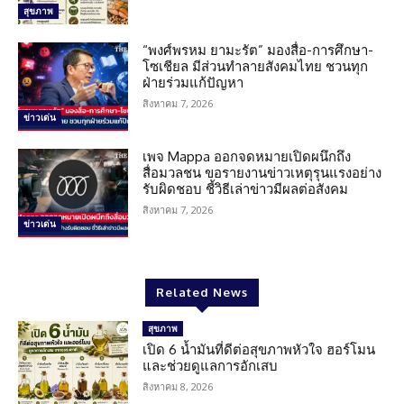
สุขภาพ
“พงศ์พรหม ยามะรัต” มองสื่อ-การศึกษา-
โซเชียล มีส่วนทำลายสังคมไทย ชวนทุก
ฝ่ายร่วมแก้ปัญหา
สิงหาคม 7, 2026
ข่าวเด่น
เพจ Mappa ออกจดหมายเปิดผนึกถึง
สื่อมวลชน ขอรายงานข่าวเหตุรุนแรงอย่าง
รับผิดชอบ ชี้วิธีเล่าข่าวมีผลต่อสังคม
สิงหาคม 7, 2026
ข่าวเด่น
Related News
สุขภาพ
เปิด 6 น้ำมันที่ดีต่อสุขภาพหัวใจ ฮอร์โมน
และช่วยดูแลการอักเสบ
สิงหาคม 8, 2026