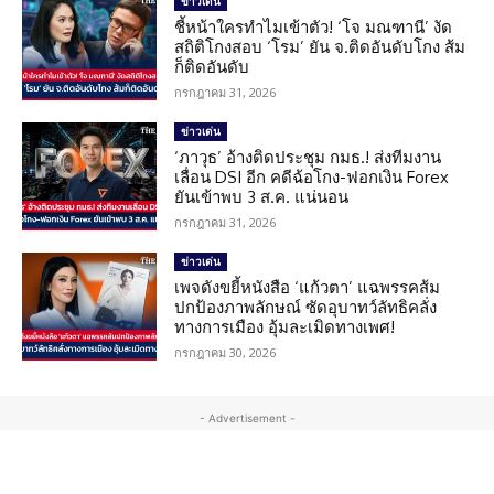
ข่าวเด่น
ชี้หน้าใครทำไมเข้าตัว! ‘โจ มณฑานี’ งัด
สถิติโกงสอบ ‘โรม’ ยัน จ.ติดอันดับโกง ส้ม
ก็ติดอันดับ
กรกฎาคม 31, 2026
ข่าวเด่น
‘ภาวุธ’ อ้างติดประชุม กมธ.! ส่งทีมงาน
เลื่อน DSI อีก คดีฉ้อโกง-ฟอกเงิน Forex
ยันเข้าพบ 3 ส.ค. แน่นอน
กรกฎาคม 31, 2026
ข่าวเด่น
เพจดังขยี้หนังสือ ‘แก้วตา’ แฉพรรคส้ม
ปกป้องภาพลักษณ์ ซัดอุบาทว์ลัทธิคลั่ง
ทางการเมือง อุ้มละเมิดทางเพศ!
กรกฎาคม 30, 2026
- Advertisement -