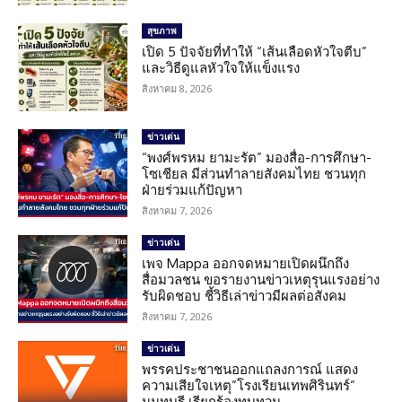
สุขภาพ
เปิด 5 ปัจจัยที่ทำให้ “เส้นเลือดหัวใจตีบ”
และวิธีดูแลหัวใจให้แข็งแรง
สิงหาคม 8, 2026
ข่าวเด่น
“พงศ์พรหม ยามะรัต” มองสื่อ-การศึกษา-
โซเชียล มีส่วนทำลายสังคมไทย ชวนทุก
ฝ่ายร่วมแก้ปัญหา
สิงหาคม 7, 2026
ข่าวเด่น
เพจ Mappa ออกจดหมายเปิดผนึกถึง
สื่อมวลชน ขอรายงานข่าวเหตุรุนแรงอย่าง
รับผิดชอบ ชี้วิธีเล่าข่าวมีผลต่อสังคม
สิงหาคม 7, 2026
ข่าวเด่น
พรรคประชาชนออกแถลงการณ์ แสดง
ความเสียใจเหตุ”โรงเรียนเทพศิรินทร์”
นนทบุรี เรียกร้องทบทวน