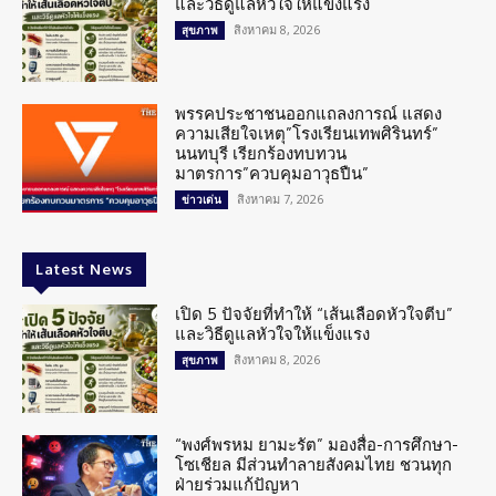
และวิธีดูแลหัวใจให้แข็งแรง
สิงหาคม 8, 2026
สุขภาพ
พรรคประชาชนออกแถลงการณ์ แสดง
ความเสียใจเหตุ”โรงเรียนเทพศิรินทร์”
นนทบุรี เรียกร้องทบทวน
มาตรการ”ควบคุมอาวุธปืน”
สิงหาคม 7, 2026
ข่าวเด่น
Latest News
เปิด 5 ปัจจัยที่ทำให้ “เส้นเลือดหัวใจตีบ”
และวิธีดูแลหัวใจให้แข็งแรง
สิงหาคม 8, 2026
สุขภาพ
“พงศ์พรหม ยามะรัต” มองสื่อ-การศึกษา-
โซเชียล มีส่วนทำลายสังคมไทย ชวนทุก
ฝ่ายร่วมแก้ปัญหา