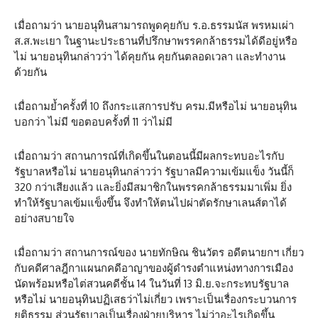
เมื่อถามว่า นายอนุทินสามารถพูดคุยกับ ร.อ.ธรรมนัส พรหมเผ่า
ส.ส.พะเยา ในฐานะประธานที่ปรึกษาพรรคกล้าธรรมได้ดีอยู่หรือ
ไม่ นายอนุทินกล่าวว่า ได้คุยกัน คุยกันตลอดเวลา และทำงาน
ด้วยกัน
เมื่อถามย้ำครั้งที่ 10 ถึงกระแสการปรับ ครม.มีหรือไม่ นายอนุทิน
บอกว่า ไม่มี ขอตอบครั้งที่ 11 ว่าไม่มี
เมื่อถามว่า สถานการณ์ที่เกิดขึ้นในตอนนี้มีผลกระทบอะไรกับ
รัฐบาลหรือไม่ นายอนุทินกล่าวว่า รัฐบาลมีความเข้มแข็ง วันนี้ก็
320 กว่าเสียงแล้ว และยิ่งมีสมาชิกในพรรคกล้าธรรมมาเพิ่ม ยิ่ง
ทำให้รัฐบาลเข้มแข็งขึ้น จึงทำให้ตนไปผ่าตัดรักษาเลนส์ตาได้
อย่างสบายใจ
เมื่อถามว่า สถานการณ์ของ นายทักษิณ ชินวัตร อดีตนายกฯ เกี่ยว
กับคดีศาลฎีกาแผนกคดีอาญาของผู้ดำรงตำแหน่งทางการเมือง
นัดพร้อมหรือไต่สวนคดีชั้น 14 ในวันที่ 13 มิ.ย.จะกระทบรัฐบาล
หรือไม่ นายอนุทินปฏิเสธว่าไม่เกี่ยว เพราะเป็นเรื่องกระบวนการ
ยุติธรรม ส่วนรัฐบาลเป็นเรื่องฝ่ายบริหาร ไม่ว่าอะไรเกิดขึ้น