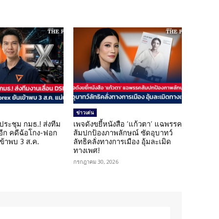
ข่าวเด่น
ดประชุม กมธ.! ส่งทีม
เพจดังขยี้หนังสือ ‘แก้วตา’ แฉพรรค
 อีก คดีฉ้อโกง-ฟอก
ส้มปกป้องภาพลักษณ์ ซัดอุบาทว์
เข้าพบ 3 ส.ค.
ลัทธิคลั่งทางการเมือง อุ้มละเมิด
ทางเพศ!
กรกฎาคม 30, 2026