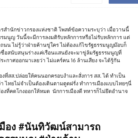
สำนักข่าวกรองแห่งชาติ โพสต์ข้อความระบุว่า เมื่อวานนี้
มนูญ วันนี้จะมีการลงมติรับหลักการหรือไม่รับหลักการ แต่
ถนน ไม่รู้ว่าฝ่ายค้านขู่ใคร ไม่ต้องแก้ไขรัฐธรรมนูญม๊อบก็
ชื่อสนับสนุนร่างแค่เรือนแสนยังจะมาขู่ล้มรัฐธรรมนูญที่
ะกาศออกมาเลยว่า ไม่แคร์คน 16 ล้านเสียง จะได้รู้กัน
งที่สส.ปล่อยให้คนนอกครอบงำและสั่งการ สส. ได้ ทำเป็น
เหง้า ไทยไม่จำเป็นต้องเดินตามตูดฝรั่ง ทำการเมืองแบบไทยๆนี่
เมืองที่คดโกงออกให้หมด นักการเมืองดี ทหารก็ไม่ยึดอำนาจ
ือง #นันทิวัฒน์สามารถ