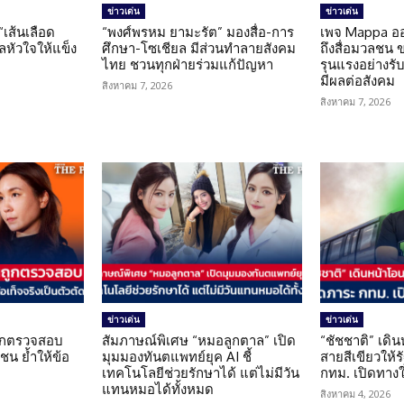
ข่าวเด่น
ข่าวเด่น
 “เส้นเลือด
“พงศ์พรหม ยามะรัต” มองสื่อ-การ
เพจ Mappa อ
แลหัวใจให้แข็ง
ศึกษา-โซเชียล มีส่วนทำลายสังคม
ถึงสื่อมวลชน 
ไทย ชวนทุกฝ่ายร่วมแก้ปัญหา
รุนแรงอย่างรับผ
มีผลต่อสังคม
สิงหาคม 7, 2026
สิงหาคม 7, 2026
ข่าวเด่น
ข่าวเด่น
นถูกตรวจสอบ
สัมภาษณ์พิเศษ “หมอลูกตาล” เปิด
“ชัชชาติ” เดิ
น ย้ำให้ข้อ
มุมมองทันตแพทย์ยุค AI ชี้
สายสีเขียวให้
น
เทคโนโลยีช่วยรักษาได้ แต่ไม่มีวัน
กทม. เปิดทาง
แทนหมอได้ทั้งหมด
สิงหาคม 4, 2026