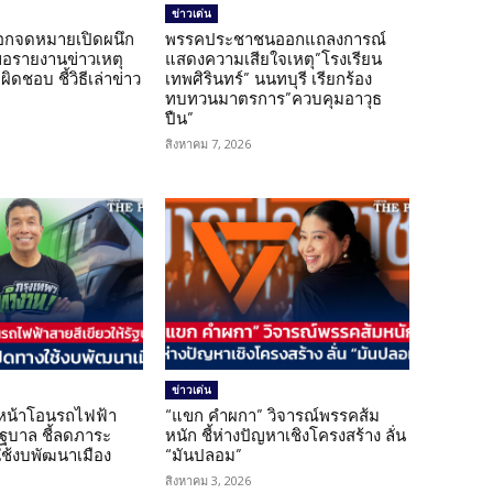
ข่าวเด่น
อกจดหมายเปิดผนึก
พรรคประชาชนออกแถลงการณ์
ขอรายงานข่าวเหตุ
แสดงความเสียใจเหตุ”โรงเรียน
ิดชอบ ชี้วิธีเล่าข่าว
เทพศิรินทร์” นนทบุรี เรียกร้อง
ทบทวนมาตรการ”ควบคุมอาวุธ
ปืน”
สิงหาคม 7, 2026
ข่าวเด่น
นหน้าโอนรถไฟฟ้า
“แขก คำผกา” วิจารณ์พรรคส้ม
รัฐบาล ชี้ลดภาระ
หนัก ชี้ห่างปัญหาเชิงโครงสร้าง ลั่น
ใช้งบพัฒนาเมือง
“มันปลอม”
สิงหาคม 3, 2026