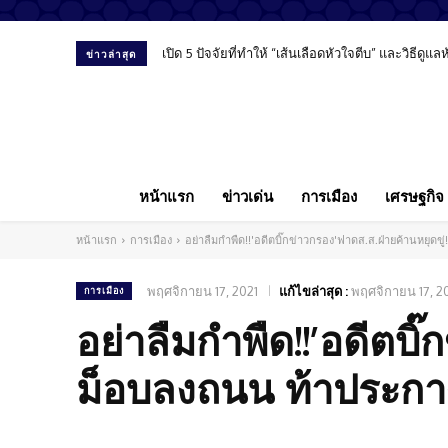
เปิด 5 ปัจจัยที่ทำให้ “เส้นเลือดหัวใจตีบ” และวิธีดูแ
ข่าวล่าสุด
หน้าแรก
ข่าวเด่น
การเมือง
เศรษฐกิจ
หน้าแรก
การเมือง
อย่าลืมกำพืด!!'อดีตบิ๊กข่าวกรอง'ฟาดส.ส.ฝ่ายค้านหยุดข
พฤศจิกายน 17, 2021
แก้ไขล่าสุด :
พฤศจิกายน 17, 2
การเมือง
อย่าลืมกำพืด!!’อดีตบิ
ม็อบลงถนน ท้าประกาศ