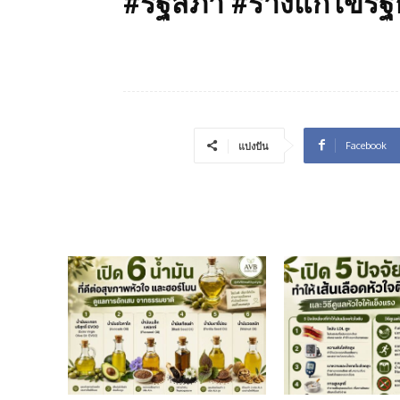
#รัฐสภา #ร่างแก้ไขรั
Facebook
แบ่งปัน