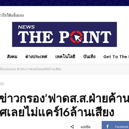
ลหัวใจให้แข็งแรง
สังคม
ต่างประเทศ
เทคโนโลยี
บันเทิง
Get To The P
ู่!ม็อบลงถนน ท้าประกาศเลยไม่แคร์16ล้านเสียง
021
๊กข่าวกรอง’ฟาดส.ส.ฝ่ายค้านห
เลยไม่แคร์16ล้านเสียง
Facebook
แบ่งปัน