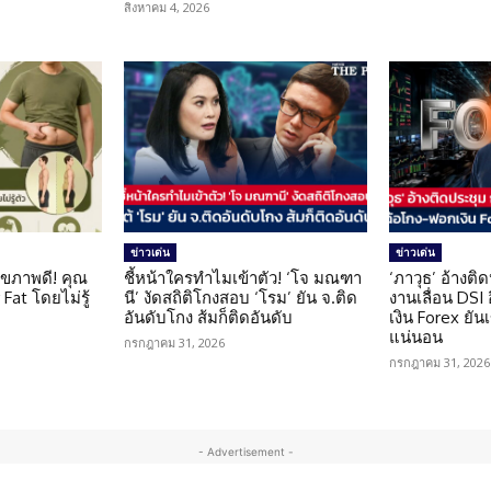
สิงหาคม 4, 2026
ข่าวเด่น
ข่าวเด่น
ุขภาพดี! คุณ
ชี้หน้าใครทำไมเข้าตัว! ‘โจ มณฑา
‘ภาวุธ’ อ้างติ
Fat โดยไม่รู้
นี’ งัดสถิติโกงสอบ ‘โรม’ ยัน จ.ติด
งานเลื่อน DSI
อันดับโกง ส้มก็ติดอันดับ
เงิน Forex ยัน
แน่นอน
กรกฎาคม 31, 2026
กรกฎาคม 31, 2026
- Advertisement -