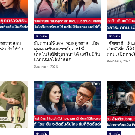
ข่าวเด่น
ข่าวเด่น
นถูกตรวจสอบ
สัมภาษณ์พิเศษ “หมอลูกตาล” เปิด
“ชัชชาติ” เดิ
น ย้ำให้ข้อ
มุมมองทันตแพทย์ยุค AI ชี้
สายสีเขียวให้
น
เทคโนโลยีช่วยรักษาได้ แต่ไม่มีวัน
กทม. เปิดทาง
แทนหมอได้ทั้งหมด
สิงหาคม 4, 2026
สิงหาคม 4, 2026
ข่าวเด่น
ข่าวเด่น