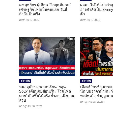
ดร.สุทธิกร ผู้เตือน “วิกฤตต้มกบ”
ผอม…ไม่ได้แปลว่าส
เศรษฐกิจไทยเป็นคนแรก วันนี้
อาจกำลังเป็น Skinny 
กำลังเป็นจริง
ตัว
สิงหาคม 3, 2026
สิงหาคม 3, 2026
ข่าวเด่น
ข่าวเด่น
หมอจุฬาฯ ถอดบทเรียน ‘ฮลุน
เดือด! “พรชัย มาระเ
Solo’ เตือนภัยซ่อนเร้น ‘โรคไหล
นัฏ ปมราคาน้ำมัน ก่อ
ตาย’ เกิดขึ้นได้จริง ย้ำอย่าเพิ่งด่วน
พงศ์พล” อย่าดูถูกค
สรุป
กรกฎาคม 28, 2026
กรกฎาคม 30, 2026