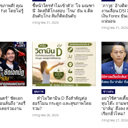
ุขภาพดี! คุณ
ชี้หน้าใครทำไมเข้าตัว! ‘โจ มณฑา
‘ภาวุธ’ อ้างติ
Fat โดยไม่รู้
นี’ งัดสถิติโกงสอบ ‘โรม’ ยัน จ.ติด
งานเลื่อน DSI
อันดับโกง ส้มก็ติดอันดับ
เงิน Forex ยัน
แน่นอน
กรกฎาคม 31, 2026
กรกฎาคม 31, 2026
สุขภาพ
ข่าวเด่น
นตร์” ซัดเอก
ทำไมวิตามิน D ถึงสำคัญต่อ
อย่าใช้ศาลเตี้ย
นลั่นถึง “ลอรี่
ฮอร์โมน กระดูก และสุขภาพโดย
ทุบโต๊ะ ถามพ
นเคยร่วมงาน
รวม?
‘ปาล์ม’ ดึงลง
เรียกฮั้วไหม?
กรกฎาคม 28, 2026
กรกฎาคม 27, 2026