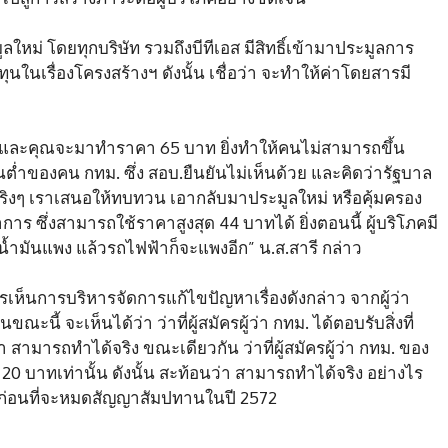
ลใหม่ โดยทุกบริษัท รวมถึงบีทีเอส มีสิทธิ์เข้ามาประมูลการ
นในเรื่องโครงสร้างฯ ดังนั้น เชื่อว่า จะทำให้ค่าโดยสารมี
 และคุณจะมาทำราคา 65 บาท ยิ่งทำให้คนไม่สามารถขึ้น
นต่ำของคน กทม. ซึ่ง สอบ.ยืนยันไม่เห็นด้วย และคิดว่ารัฐบาล
ิงๆ เราเสนอให้ทบทวน เอากลับมาประมูลใหม่ หรือคุ้มครอง
ร ซึ่งสามารถใช้ราคาสูงสุด 44 บาทได้ ยิ่งตอนนี้ ผู้บริโภคมี
น้ำมันแพง แล้วรถไฟฟ้าก็จะแพงอีก” น.ส.สารี กล่าว
การเห็นการบริหารจัดการแก้ไขปัญหาเรื่องดังกล่าว จากผู้ว่า
้ จะเห็นได้ว่า ว่าที่ผู้สมัครผู้ว่า กทม. ได้ตอบรับสิ่งที่
ามารถทำได้จริง ขณะเดียวกัน ว่าที่ผู้สมัครผู้ว่า กทม. ของ
0 บาทเท่านั้น ดังนั้น สะท้อนว่า สามารถทำได้จริง อย่างไร
ค ก่อนที่จะหมดสัญญาสัมปทานในปี 2572