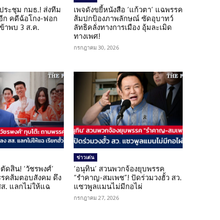
ดประชุม กมธ.! ส่งทีม
เพจดังขยี้หนังสือ ‘แก้วตา’ แฉพรรค
 อีก คดีฉ้อโกง-ฟอก
ส้มปกป้องภาพลักษณ์ ซัดอุบาทว์
เข้าพบ 3 ส.ค.
ลัทธิคลั่งทางการเมือง อุ้มละเมิด
ทางเพศ!
กรกฎาคม 30, 2026
ข่าวเด่น
ตัดสิน! ‘วัชรพงศ์’
‘อนุทิน’ สวนพวกจ้องยุบพรรค
รรคส้มตอบสังคม ดึง
“รำคาญ-สมเพช”! ปัดร่วมวงฮั้ว สว.
 สส. แลกไม่ให้แฉ
แซวพูลแมนไม่มีกอไผ่
กรกฎาคม 27, 2026