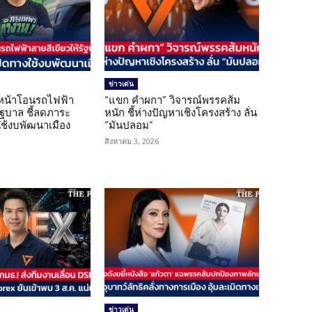
ข่าวเด่น
นหน้าโอนรถไฟฟ้า
“แขก คำผกา” วิจารณ์พรรคส้ม
รัฐบาล ชี้ลดภาระ
หนัก ชี้ห่างปัญหาเชิงโครงสร้าง ลั่น
ใช้งบพัฒนาเมือง
“มันปลอม”
สิงหาคม 3, 2026
ข่าวเด่น