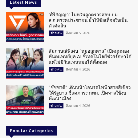
Latest News
‘ศิริกัญญา’ ไม่หวั่นถูกตรวจสอบ ปม
ส.ก.พรรคประชาชน ย้ำให้ข้อเท็จจริงเป็น
ตัวตัดสิน
สิงหาคม 5, 2026
ข่าวเด่น
สัมภาษณ์พิเศษ “หมอลูกตาล” เปิดมุมมอง
ทันตแพทย์ยุค AI ชี้เทคโนโลยีช่วยรักษาได้
แต่ไม่มีวันแทนหมอได้ทั้งหมด
สิงหาคม 4, 2026
ข่าวเด่น
“ชัชชาติ” เดินหน้าโอนรถไฟฟ้าสายสีเขียว
ให้รัฐบาล ชี้ลดภาระ กทม. เปิดทางใช้งบ
พัฒนาเมือง
สิงหาคม 4, 2026
ข่าวเด่น
Popular Categories