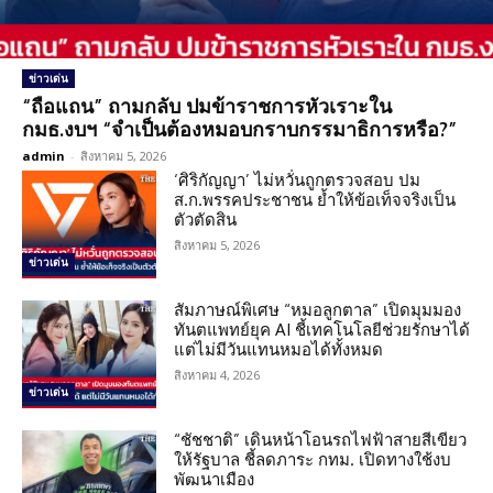
ข่าวเด่น
“ถือแถน” ถามกลับ ปมข้าราชการหัวเราะใน
กมธ.งบฯ “จำเป็นต้องหมอบกราบกรรมาธิการหรือ?”
admin
-
สิงหาคม 5, 2026
‘ศิริกัญญา’ ไม่หวั่นถูกตรวจสอบ ปม
ส.ก.พรรคประชาชน ย้ำให้ข้อเท็จจริงเป็น
ตัวตัดสิน
สิงหาคม 5, 2026
ข่าวเด่น
สัมภาษณ์พิเศษ “หมอลูกตาล” เปิดมุมมอง
ทันตแพทย์ยุค AI ชี้เทคโนโลยีช่วยรักษาได้
แต่ไม่มีวันแทนหมอได้ทั้งหมด
สิงหาคม 4, 2026
ข่าวเด่น
“ชัชชาติ” เดินหน้าโอนรถไฟฟ้าสายสีเขียว
ให้รัฐบาล ชี้ลดภาระ กทม. เปิดทางใช้งบ
พัฒนาเมือง