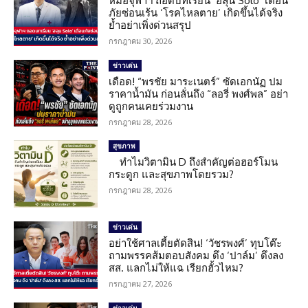
หมอจุฬาฯ ถอดบทเรียน ‘ฮลุน Solo’ เตือน
ภัยซ่อนเร้น ‘โรคไหลตาย’ เกิดขึ้นได้จริง
ย้ำอย่าเพิ่งด่วนสรุป
กรกฎาคม 30, 2026
ข่าวเด่น
เดือด! “พรชัย มาระเนตร์” ซัดเอกนัฏ ปม
ราคาน้ำมัน ก่อนลั่นถึง “ลอรี่ พงศ์พล” อย่า
ดูถูกคนเคยร่วมงาน
กรกฎาคม 28, 2026
สุขภาพ
ทำไมวิตามิน D ถึงสำคัญต่อฮอร์โมน
กระดูก และสุขภาพโดยรวม?
กรกฎาคม 28, 2026
ข่าวเด่น
อย่าใช้ศาลเตี้ยตัดสิน! ‘วัชรพงศ์’ ทุบโต๊ะ
ถามพรรคส้มตอบสังคม ดึง ‘ปาล์ม’ ดึงลง
สส. แลกไม่ให้แฉ เรียกฮั้วไหม?
กรกฎาคม 27, 2026