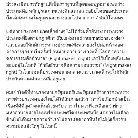
ล่วงละเมิดบรรทัดฐานที่เป็นรากฐานที่สุดของกฎหมายระหว่าง
ประเทศคือ หลักบูรณภาพแห่งดินแดนและอธิปไตยของประเทศ
ถึงแม้สงครามในยูเครนจะห่างออกไปมากกว่า 7 พันกิโลเมตร
.
แต่หากประเทศขนาดเล็กต่างๆ ไม่ได้ร่วมค้ำยันระบบระหว่าง
ประเทศที่อิงตามกฎกติกา (Rule-based international order)
และปล่อยให้กติการะหว่างประเทศพังทลายลงไปต่อหน้าต่อตา
จากการรุกรานในครั้งนี้ ก็หมายความว่าเราจะทิ้งโลกที่ “ความ
ชอบธรรมคืออำนาจ” (Right makes might) เอาไว้เบื้องหลัง และ
ยอมอยู่ในโลกที่ “กำลังอำนาจคือความชอบธรรม” (Might makes
right) ในโลกเช่นนี้ประเทศขนาดกลางและขนาดเล็กจะไม่มีหลัก
ประกันความมั่นคงเหลืออยู่เลย
.
ผมเข้าใจดีที่ท่านรองนายกรัฐมนตรีและรัฐมนตรีว่าการกระทรวง
การต่างประเทศของไทยได้ให้สัมภาษณ์ว่า “การไม่เลือกข้างเป็น
เรื่องที่ดีที่สุด” ผมเห็นด้วยครับว่าเราไม่ควรที่จะเลือกเข้าข้าง
มหาอำนาจฝ่ายไหนหรือประเทศใดประเทศหนึ่ง แต่การไม่เลือก
ข้างไม่ได้หมายความว่าเราไม่ควรแสดงท่าทีหรือไม่ยุ่งเกี่ยวกับ
ความขัดแย้งใดๆ ในโลกนี้
.