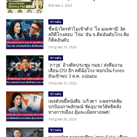
สิงหาคม 3, 2026
ข่าวเด่น
ชี้หน้าใครทำไมเข้าตัว! ‘โจ มณฑานี’ งัด
สถิติโกงสอบ ‘โรม’ ยัน จ.ติดอันดับโกง ส้ม
ก็ติดอันดับ
กรกฎาคม 31, 2026
ข่าวเด่น
‘ภาวุธ’ อ้างติดประชุม กมธ.! ส่งทีมงาน
เลื่อน DSI อีก คดีฉ้อโกง-ฟอกเงิน Forex
ยันเข้าพบ 3 ส.ค. แน่นอน
กรกฎาคม 31, 2026
ข่าวเด่น
เพจดังขยี้หนังสือ ‘แก้วตา’ แฉพรรคส้ม
ปกป้องภาพลักษณ์ ซัดอุบาทว์ลัทธิคลั่ง
ทางการเมือง อุ้มละเมิดทางเพศ!
กรกฎาคม 30, 2026
ข่าวเด่น