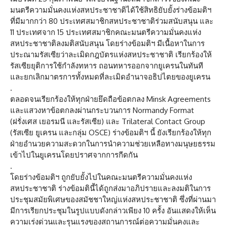
มนตรีความมั่นคงแห่งสหประชาชาติได้ใช้สิทธิยับยั้งร่างข้อมติฯ
ที่มีมากกว่า 80 ประเทศสมาชิกสหประชาชาติร่วมสนับสนุน และ
11 ประเทศจาก 15 ประเทศสมาชิกคณะมนตรีความมั่นคงแห่ง
สหประชาชาติลงมติสนับสนุน โดยร่างข้อมติฯ มีเนื้อหาในการ
ประณามรัสเซียว่าละเมิดกฎบัตรแห่งสหประชาชาติ เรียกร้องให้
รัสเซียยุติการใช้กำลังทหาร ถอนทหารออกจากยูเครนในทันที
และยกเลิกมาตรการทั้งหมดที่ละเมิดอำนาจอธิปไตยของยูเครน
.
ตลอดจนเรียกร้องให้ทุกฝ่ายยึดถือข้อตกลง Minsk Agreements
และแสวงหาข้อตกลงผ่านกระบวนการ Normandy Format
(ฝรั่งเศส เยอรมนี และรัสเซีย) และ Trilateral Contact Group
(รัสเซีย ยูเครน และกลุ่ม OSCE) ร่างข้อมติฯ นี้ ยังเรียกร้องให้ทุก
ฝ่ายอำนวยความสะดวกในการนำความช่วยเหลือทางมนุษยธรรม
เข้าไปในยูเครนโดยปราศจากการกีดกัน
.
โดยร่างข้อมติฯ ถูกยับยั้งไปในคณะมนตรีความมั่นคงแห่ง
สหประชาชาติ ร่างข้อมตินี้ได้ถูกส่งมาอภิปรายและลงมติในการ
ประชุมสมัยพิเศษของสมัชชาใหญ่แห่งสหประชาชาติ ซึ่งที่ผ่านมา
มีการเรียกประชุมในรูปแบบดังกล่าวเพียง 10 ครั้ง อันแสดงให้เห็น
ความเร่งด่วนและรุนแรงของสถานการณ์ต่อความมั่นคงและ