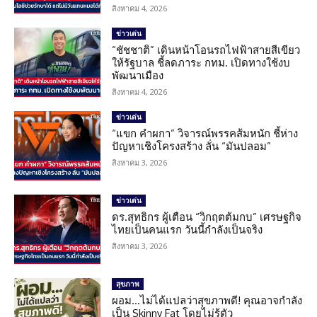
สิงหาคม 4, 2026
ข่าวเด่น
“ชัชชาติ” เดินหน้าโอนรถไฟฟ้าสายสีเขียว
ให้รัฐบาล ชี้ลดภาระ กทม. เปิดทางใช้งบ
พัฒนาเมือง
สิงหาคม 4, 2026
ข่าวเด่น
“แขก คำผกา” วิจารณ์พรรคส้มหนัก ชี้ห่าง
ปัญหาเชิงโครงสร้าง ลั่น “มันปลอม”
สิงหาคม 3, 2026
ข่าวเด่น
ดร.สุทธิกร ผู้เตือน “วิกฤตต้มกบ” เศรษฐกิจ
ไทยเป็นคนแรก วันนี้กำลังเป็นจริง
สิงหาคม 3, 2026
สุขภาพ
ผอม…ไม่ได้แปลว่าสุขภาพดี! คุณอาจกำลัง
เป็น Skinny Fat โดยไม่รู้ตัว