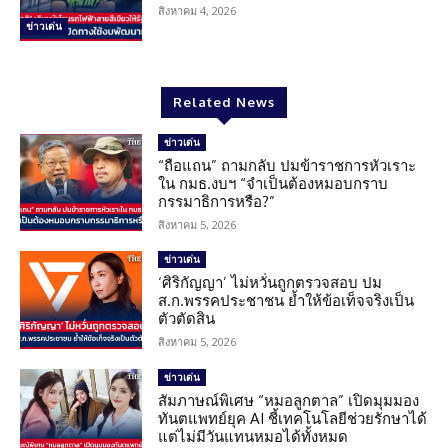
สิงหาคม 4, 2026
ข่าวเด่น
Related News
ข่าวเด่น
“ถือแถน” ถามกลับ ปมข้าราชการหัวเราะ
ใน กมธ.งบฯ “จำเป็นต้องหมอบกราบ
กรรมาธิการหรือ?”
สิงหาคม 5, 2026
ข่าวเด่น
‘ศิริกัญญา’ ไม่หวั่นถูกตรวจสอบ ปม
ส.ก.พรรคประชาชน ย้ำให้ข้อเท็จจริงเป็น
ตัวตัดสิน
สิงหาคม 5, 2026
ข่าวเด่น
สัมภาษณ์พิเศษ “หมอลูกตาล” เปิดมุมมอง
ทันตแพทย์ยุค AI ชี้เทคโนโลยีช่วยรักษาได้
แต่ไม่มีวันแทนหมอได้ทั้งหมด