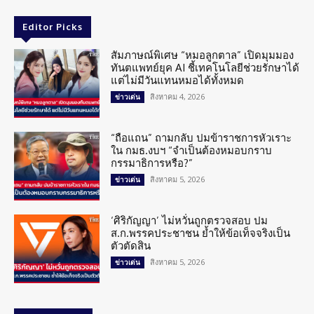
Editor Picks
สัมภาษณ์พิเศษ “หมอลูกตาล” เปิดมุมมอง
ทันตแพทย์ยุค AI ชี้เทคโนโลยีช่วยรักษาได้
แต่ไม่มีวันแทนหมอได้ทั้งหมด
สิงหาคม 4, 2026
ข่าวเด่น
“ถือแถน” ถามกลับ ปมข้าราชการหัวเราะ
ใน กมธ.งบฯ “จำเป็นต้องหมอบกราบ
กรรมาธิการหรือ?”
สิงหาคม 5, 2026
ข่าวเด่น
‘ศิริกัญญา’ ไม่หวั่นถูกตรวจสอบ ปม
ส.ก.พรรคประชาชน ย้ำให้ข้อเท็จจริงเป็น
ตัวตัดสิน
สิงหาคม 5, 2026
ข่าวเด่น