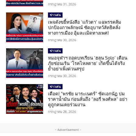
กรกฎาคม 31, 2026
ข่าวเด่น
เพจดังขยี้หนังสือ ‘แก้วตา’ แฉพรรคส้ม
ปกป้องภาพลักษณ์ ซัดอุบาทว์ลัทธิคลั่ง
ทางการเมือง อุ้มละเมิดทางเพศ!
กรกฎาคม 30, 2026
ข่าวเด่น
หมอจุฬาฯ ถอดบทเรียน ‘ฮลุน Solo’ เตือน
ภัยซ่อนเร้น ‘โรคไหลตาย’ เกิดขึ้นได้จริง
ย้ำอย่าเพิ่งด่วนสรุป
กรกฎาคม 30, 2026
ข่าวเด่น
เดือด! “พรชัย มาระเนตร์” ซัดเอกนัฏ ปม
ราคาน้ำมัน ก่อนลั่นถึง “ลอรี่ พงศ์พล” อย่า
ดูถูกคนเคยร่วมงาน
กรกฎาคม 28, 2026
- Advertisement -