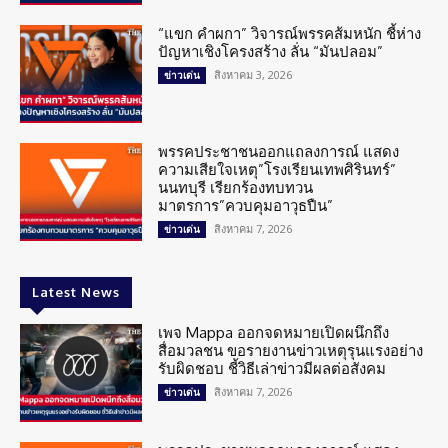
“แขก คำผกา” วิจารณ์พรรคส้มหนัก ชี้ห่าง
ปัญหาเชิงโครงสร้าง ลั่น “มันปลอม”
สิงหาคม 3, 2026
ข่าวเด่น
พรรคประชาชนออกแถลงการณ์ แสดง
ความเสียใจเหตุ”โรงเรียนเทพศิรินทร์”
นนทบุรี เรียกร้องทบทวน
มาตรการ”ควบคุมอาวุธปืน”
สิงหาคม 7, 2026
ข่าวเด่น
Latest News
เพจ Mappa ออกจดหมายเปิดผนึกถึง
สื่อมวลชน ขอรายงานข่าวเหตุรุนแรงอย่าง
รับผิดชอบ ชี้วิธีเล่าข่าวมีผลต่อสังคม
สิงหาคม 7, 2026
ข่าวเด่น