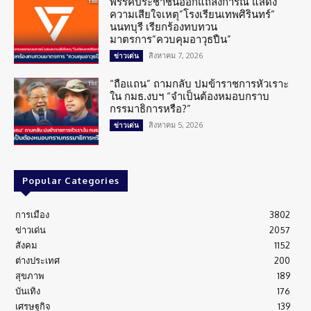
พรรคประชาชนออกแถลงการณ์ แสดง
ความเสียใจเหตุ”โรงเรียนเทพศิรินทร์”
นนทบุรี เรียกร้องทบทวน
มาตรการ”ควบคุมอาวุธปืน”
สิงหาคม 7, 2026
ข่าวเด่น
“ถือแถน” ถามกลับ ปมข้าราชการหัวเราะ
ใน กมธ.งบฯ “จำเป็นต้องหมอบกราบ
กรรมาธิการหรือ?”
สิงหาคม 5, 2026
ข่าวเด่น
Popular Categories
การเมือง
3802
ข่าวเด่น
2057
สังคม
1152
ต่างประเทศ
200
สุขภาพ
189
บันเทิง
176
เศรษฐกิจ
139