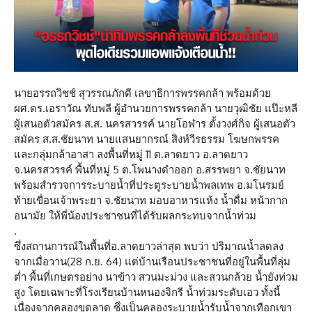
นายอรรถวิชช์ สุวรรณภักดี เลขาธิการพรรคกล้า พร้อมด้วย
ผศ.ดร.เอราวัณ ทับพลี ผู้อำนวยการพรรคกล้า นายวุฒิชัย แป๊ะหลี
ผู้เสนอตัวสมัคร ส.ส. นครสวรรค์ นายโอฬาร ตั้งวงศ์กิจ ผู้เสนอตัว
สมัคร ส.ส.ชัยนาท นายแสนยากรณ์ สิงห์วีรธรรม โฆษกพรรค
และกลุ่มกล้าอาสา ลงพื้นที่หมู่ 11 ต.ลาดยาว อ.ลาดยาว
จ.นครสวรรค์ พื้นที่หมู่ 5 ต.โพนางดำออก อ.สรรพยา จ.ชัยนาท
พร้อมสำรวจการระบายน้ำที่ประตูระบายน้ำพลเทพ อ.มโนรมย์
ท้ายเขื่อนเจ้าพระยา จ.ชัยนาท มอบอาหารแห้ง น้ำดื่ม หน้ากาก
อนามัย ให้พี่น้องประชาชนที่ได้รับผลกระทบจากน้ำท่วม
.
ซึ่งสถานการณ์ในพื้นที่อ.ลาดยาวล่าสุด พบว่า ปริมาณน้ำลดลง
จากเมื่อวาน(28 ก.ย. 64) แต่บ้านเรือนประชาชนที่อยู่ในพื้นที่ลุ่ม
ต่ำ พื้นที่เกษตรอย่าง นาข้าว สวนมะม่วง และสวนกล้วย น้ำยังท่วม
สูง โดยเฉพาะที่โรงเรียนบ้านหนองจิกรี น้ำท่วมระดับเอว ทั้งนี้
เนื่องจากคลองขุดลาด ซึ่งเป็นคลองระบายน้ำรับน้ำจากเทือกเขา