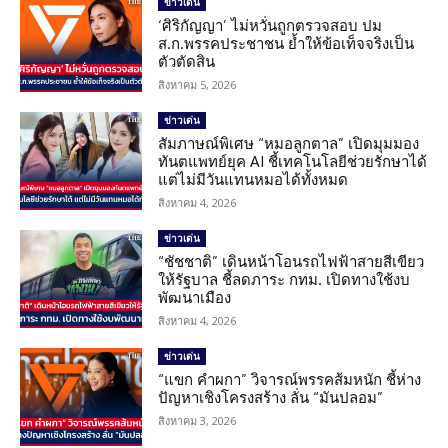
ข่าวเด่น
‘ศิริกัญญา’ ไม่หวั่นถูกตรวจสอบ ปม
ส.ก.พรรคประชาชน ย้ำให้ข้อเท็จจริงเป็น
ตัวตัดสิน
สิงหาคม 5, 2026
ข่าวเด่น
สัมภาษณ์พิเศษ “หมอลูกตาล” เปิดมุมมอง
ทันตแพทย์ยุค AI ชี้เทคโนโลยีช่วยรักษาได้
แต่ไม่มีวันแทนหมอได้ทั้งหมด
สิงหาคม 4, 2026
ข่าวเด่น
“ชัชชาติ” เดินหน้าโอนรถไฟฟ้าสายสีเขียว
ให้รัฐบาล ชี้ลดภาระ กทม. เปิดทางใช้งบ
พัฒนาเมือง
สิงหาคม 4, 2026
ข่าวเด่น
“แขก คำผกา” วิจารณ์พรรคส้มหนัก ชี้ห่าง
ปัญหาเชิงโครงสร้าง ลั่น “มันปลอม”
สิงหาคม 3, 2026