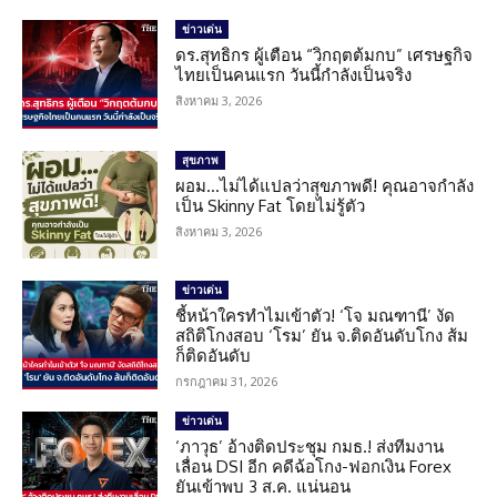
ข่าวเด่น
ดร.สุทธิกร ผู้เตือน “วิกฤตต้มกบ” เศรษฐกิจ
ไทยเป็นคนแรก วันนี้กำลังเป็นจริง
สิงหาคม 3, 2026
สุขภาพ
ผอม…ไม่ได้แปลว่าสุขภาพดี! คุณอาจกำลัง
เป็น Skinny Fat โดยไม่รู้ตัว
สิงหาคม 3, 2026
ข่าวเด่น
ชี้หน้าใครทำไมเข้าตัว! ‘โจ มณฑานี’ งัด
สถิติโกงสอบ ‘โรม’ ยัน จ.ติดอันดับโกง ส้ม
ก็ติดอันดับ
กรกฎาคม 31, 2026
ข่าวเด่น
‘ภาวุธ’ อ้างติดประชุม กมธ.! ส่งทีมงาน
เลื่อน DSI อีก คดีฉ้อโกง-ฟอกเงิน Forex
ยันเข้าพบ 3 ส.ค. แน่นอน