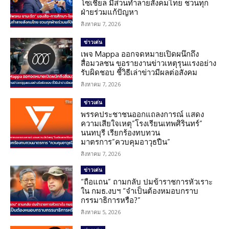
โซเชียล มีส่วนทำลายสังคมไทย ชวนทุก
ฝ่ายร่วมแก้ปัญหา
สิงหาคม 7, 2026
ข่าวเด่น
เพจ Mappa ออกจดหมายเปิดผนึกถึง
สื่อมวลชน ขอรายงานข่าวเหตุรุนแรงอย่าง
รับผิดชอบ ชี้วิธีเล่าข่าวมีผลต่อสังคม
สิงหาคม 7, 2026
ข่าวเด่น
พรรคประชาชนออกแถลงการณ์ แสดง
ความเสียใจเหตุ”โรงเรียนเทพศิรินทร์”
นนทบุรี เรียกร้องทบทวน
มาตรการ”ควบคุมอาวุธปืน”
สิงหาคม 7, 2026
ข่าวเด่น
“ถือแถน” ถามกลับ ปมข้าราชการหัวเราะ
ใน กมธ.งบฯ “จำเป็นต้องหมอบกราบ
กรรมาธิการหรือ?”
สิงหาคม 5, 2026