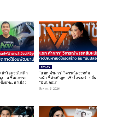
ข่าวเด่น
นหน้าโอนรถไฟฟ้า
“แขก คำผกา” วิจารณ์พรรคส้ม
รัฐบาล ชี้ลดภาระ
หนัก ชี้ห่างปัญหาเชิงโครงสร้าง ลั่น
ใช้งบพัฒนาเมือง
“มันปลอม”
สิงหาคม 3, 2026