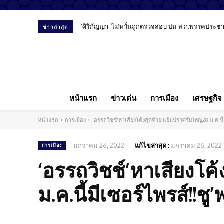
‘ศิริกัญญา’ ไม่หวั่นถูกตรวจสอบ ปม ส.ก.พรรคประชาชน
สัมภาษณ์พิเศษ “หมอลูกตาล” เปิดมุมมองทันตแพทย
ข่าวล่าสุด
หน้าแรก
ข่าวเด่น
การเมือง
เศรษฐกิจ
หน้าแรก
การเมือง
'อรรถวิชช์'หาเสียงโค้งสุดท้าย แย้มปราศรัยใหญ่28 ม.ค.นี
มกราคม 26, 2022
แก้ไขล่าสุด :
มกราคม 26, 2022
การเมือง
‘อรรถวิชช์’หาเสียงโค
ม.ค.นี้มีเซอร์ไพรส์!!ช