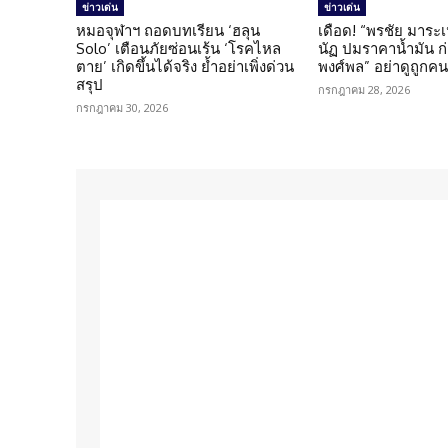
ข่าวเด่น
ข่าวเด่น
หมอจุฬาฯ ถอดบทเรียน ‘ฮลุน
เดือด! “พรชัย มาระเ
Solo’ เตือนภัยซ่อนเร้น ‘โรคไหล
นัฏ ปมราคาน้ำมัน ก่อ
ตาย’ เกิดขึ้นได้จริง ย้ำอย่าเพิ่งด่วน
พงศ์พล” อย่าดูถูกค
สรุป
กรกฎาคม 28, 2026
กรกฎาคม 30, 2026