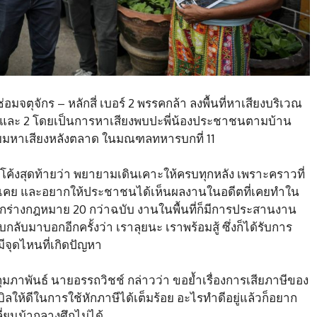
่อมจตุจักร – หลักสี่ เบอร์ 2 พรรคกล้า ลงพื้นที่หาเสียงบริเวณ
1 และ 2 โดยเป็นการหาเสียงพบปะพี่น้องประชาชนตามบ้าน
ียมหาเสียงหลังตลาด ในมณฑลทหารบกที่ 11
โค้งสุดท้ายว่า พยายามเดินเคาะให้ครบทุกหลัง เพราะคราวที่
ามคุ้นเคย และอยากให้ประชาชนได้เห็นผลงานในอดีตที่เคยทำใน
ออกร่างกฎหมาย 20 กว่าฉบับ งานในพื้นที่ก็มีการประสานงาน
ับมาบอกอีกครั้งว่า เราลุยนะ เราพร้อมสู้ ซึ่งก็ได้รับการ
่มีจุดไหนที่เกิดปัญหา
ุมภาพันธ์ นายอรรถวิชช์ กล่าวว่า ขอย้ำเรื่องการเสียภาษีของ
บิลให้ดีในการใช้หักภาษีได้เต็มร้อย อะไรทำดีอยู่แล้วก็อยาก
ี่ยนม้ากลางศึกไม่ได้