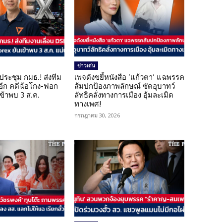
ข่าวเด่น
ดประชุม กมธ.! ส่งทีม
เพจดังขยี้หนังสือ ‘แก้วตา’ แฉพรรค
 อีก คดีฉ้อโกง-ฟอก
ส้มปกป้องภาพลักษณ์ ซัดอุบาทว์
เข้าพบ 3 ส.ค.
ลัทธิคลั่งทางการเมือง อุ้มละเมิด
ทางเพศ!
กรกฎาคม 30, 2026