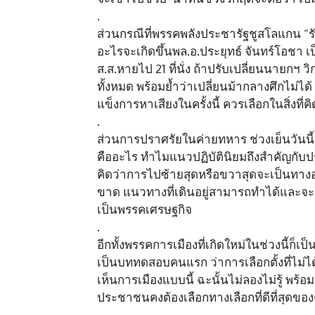
.
ส่วนกรณีที่พรรคพลังประชารัฐชูสโลแกน “รักล
อะไรจะเกิดขึ้นพล.อ.ประยุทธ์ จันทร์โอชา
ส.ส.หายไป 21 ที่นั่ง ถ้าปรับเปลี่ยนนายกฯ 
ทั้งหมด พร้อมย้ำว่าเปลี่ยนม้ากลางศึกไม่ได้ ท
แข็งการหาเสียงในครั้งนี้ ควรเลือกในสิ่งที่
.
ส่วนการปราศรัยในค่ายทหาร ช่วงเย็นวันนี
คืออะไร ทำไมแนวปฏิบัตินิยมถึงสำคัญกับปร
คิดว่าการไปซ้ายสุดหรือขวาสุดจะเป็นทา
ขาด แนวทางที่เดินอยู่สามารถทำได้และจะน
เป็นพรรคเศรษฐกิจ
.
อีกทั้งพรรคการเมืองที่เกิดใหม่ในช่วงนี้ก็เ
เป็นบททดสอบคนแรก ว่าการเลือกตั้งที่ไม
เห็นการเมืองแบบนี้ ฉะนั้นไม่ลองไม่รู้ พ
ประชาชนคงต้องเลือกทางเลือกที่ดีที่สุดของคน
.