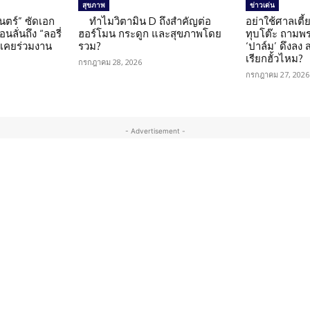
สุขภาพ
ข่าวเด่น
นตร์” ซัดเอก
ทำไมวิตามิน D ถึงสำคัญต่อ
อย่าใช้ศาลเตี้ย
นลั่นถึง “ลอรี่
ฮอร์โมน กระดูก และสุขภาพโดย
ทุบโต๊ะ ถามพ
นเคยร่วมงาน
รวม?
‘ปาล์ม’ ดึงลง
เรียกฮั้วไหม?
กรกฎาคม 28, 2026
กรกฎาคม 27, 2026
- Advertisement -