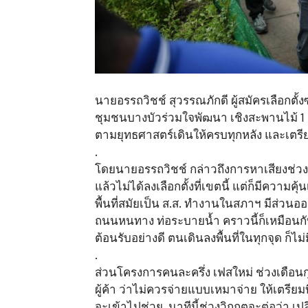
นายอรรถวิชช์ สุวรรณภักดี ผู้สมัครเลือกตั้งซ
ชุมชนบางบัวร่วมใจพัฒนา เชิงสะพานไม้ 
ตามยุทธศาสตร์เดินให้ครบทุกหลัง และเตร
.
โดยนายอรรถวิชช์ กล่าวถึงการหาเสียงช่วง
แล้วไม่ได้ลงเลือกตั้งที่เขตนี้ แต่ก็มีคว
พื้นที่สมัยเป็น ส.ส. ทำงานในสภาฯ มีส่วน
ถนนหนทาง ท่อระบายน้ำ คราวนี้ก็เหมือนกับกล
ต้อนรับอย่างดี ตนเดินลงพื้นที่ในทุกจุด ก็ไม
.
ส่วนโครงการคนละครึ่ง เฟสใหม่ ช่วงเดือนก
ผู้ค้า ว่าไม่ควรจ่ายแบบเหมาจ่าย ให้เตรียม
จะเข้าไปช่วย นาทีนี้ช่วงวิกฤตจะต่อว่า เปล