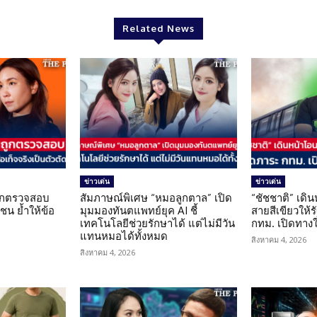
Related News
ข่าวเด่น
ข่าวเด่น
นถูกตรวจสอบ
สัมภาษณ์พิเศษ “หมอลูกตาล” เปิด
“ชัชชาติ” เดิ
น ย้ำให้ข้อ
มุมมองทันตแพทย์ยุค AI ชี้
สายสีเขียวให้
น
เทคโนโลยีช่วยรักษาได้ แต่ไม่มีวัน
กทม. เปิดทาง
แทนหมอได้ทั้งหมด
สิงหาคม 4, 2026
สิงหาคม 4, 2026