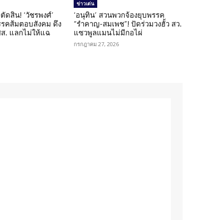
ข่าวเด่น
ตัดสิน! ‘วัชรพงศ์’
‘อนุทิน’ สวนพวกจ้องยุบพรรค
รรคส้มตอบสังคม ดึง
“รำคาญ-สมเพช”! ปัดร่วมวงฮั้ว สว.
 สส. แลกไม่ให้แฉ
แซวพูลแมนไม่มีกอไผ่
กรกฎาคม 27, 2026