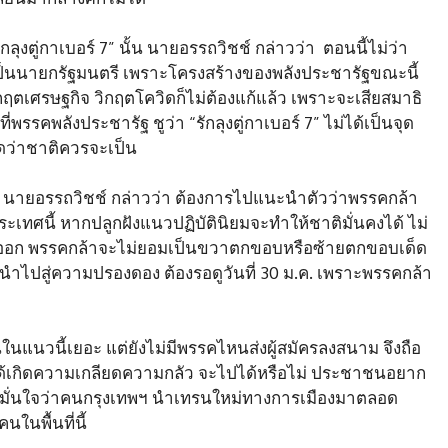
ุงตู่กาเบอร์ 7” นั้น นายอรรถวิชช์ กล่าวว่า ตอนนี้ไม่ว่า
 เป็นนายกรัฐมนตรี เพราะโครงสร้างของพลังประชารัฐขณะนี้
วิกฤตเศรษฐกิจ วิกฤตโควิดก็ไม่ต้องแก้แล้ว เพราะจะเสียสมาธิ
ี่พรรคพลังประชารัฐ ชูว่า “รักลุงตู่กาเบอร์ 7” ไม่ได้เป็นจุด
คิดว่าชาติควรจะเป็น
้ นายอรรถวิชช์ กล่าวว่า ต้องการไปแนะนำตัวว่าพรรคกล้า
ะเทศนี้ หากปลูกฝังแนวปฏิบัตินิยมจะทำให้ชาติมั่นคงได้ ไม่
งออก พรรคกล้าจะไม่ยอมเป็นขวาตกขอบหรือซ้ายตกขอบเด็ด
ำไปสู่ความปรองดอง ต้องรอดูวันที่ 30 ม.ค. เพราะพรรคกล้า
ป็นในแนวนี้เยอะ แต่ยังไม่มีพรรคไหนส่งผู้สมัครลงสนาม จึงถือ
่ได้เกิดความเกลียดความกลัว จะไปได้หรือไม่ ประชาชนอยาก
ร้อมมั่นใจว่าคนกรุงเทพฯ นำเทรนใหม่ทางการเมืองมาตลอด
ในพื้นที่นี้