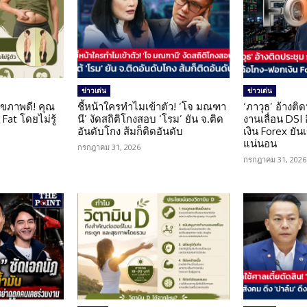
ข่าวเด่น
ข่าวเด่น
ุขภาพดี! คุณ
ชี้หน้าใครทำไมเข้าตัว! ‘โจ มณฑา
‘ภาวุธ’ อ้างติ
Fat โดยไม่รู้
นี’ งัดสถิติโกงสอบ ‘โรม’ ยัน จ.ติด
งานเลื่อน DSI
อันดับโกง ส้มก็ติดอันดับ
เงิน Forex ยัน
แน่นอน
กรกฎาคม 31, 2026
กรกฎาคม 31, 2026