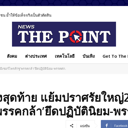
 ย้ำให้ข้อเท็จจริงเป็นตัวตัดสิน
์ยุค AI ชี้เทคโนโลยีช่วยรักษาได้ แต่ไม่มีวันแทนหมอได้ทั้งหมด
สังคม
ต่างประเทศ
เทคโนโลยี
บันเทิง
Get To The P
้มีเซอร์ไพรส์!!ชู'พรรคกล้า'ยึดปฏิบัตินิยม-พรรคศก.
้งสุดท้าย แย้มปราศรัยใหญ่
ู’พรรคกล้า’ยึดปฏิบัตินิยม-
Facebook
แบ่งปัน