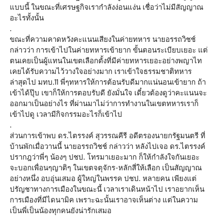
แบบนี้ ในขณะที่เศรษฐกิจเรากำลังง่อนแง่น เชื่อว่าไม่มีสัญญาณ
อะไรทั้งนั้น
.
ขณะที่ความคาดหวังคะแนนเสียงในค่ายทหาร นายอรรถวิชช์
กล่าวว่า การเข้าไปในค่ายทหารเข้ายาก ขั้นตอนระเบียบเยอะ แต่
ตนเคยเป็นผู้แทนในเขตเลือกตั้งที่มีค่ายทหารเยอะอย่างพญาไท
เคยได้รับความไว้วางใจอย่างมาก เราเข้าใจธรรมชาติทหาร
ล่าสุดไป มทบ.11 พี่ๆทหารให้การต้อนรับดีมากแน่นอนเข้ายาก ถ้า
เข้าได้ปุ๊บ เขาก็ให้การตอบรับดี ยังมั่นใจ เดี๋ยวต้องดูว่าคะแนนจะ
ออกมาเป็นอย่างไร ที่ผ่านมาไม่ว่าการทำงานในเขตทหารเราก็
เข้าไปดู เวลามีกิจกรรมอะไรก็เข้าไป
.
ส่วนการเข้าพบ ดร.ไตรรงค์ สุวรรณคีรี อดีตรองนายกรัฐมนตรี ที่
บ้านพักเมื่อวานนี้ นายอรรถวิชช์ กล่าวว่า หลังไปเจอ ดร.ไตรรงค์
ปรากฎว่าพี่ๆ น้องๆ ปชป. โทรมาเยอะมาก ก็ให้กำลังใจกันเยอะ
จะบอกเพื่อนๆญาติๆ ในเขตจตุจักร-หลักสี่ให้เลือก เป็นสัญญาณ
อย่างหนึ่ง อบอุ่นเสมอ ผู้ใหญ่ในพรรค ปชป. หลายคน เพียงแต่
ปรัญชาทางการเมืองในขณะนี้ เวลาเราเดินหน้าไป เราอยากเห็น
การเมืองที่มีไดนามิค เพราะฉะนั้นเราอาจเห็นต่าง แต่ในความ
เป็นพี่เป็นน้องทุกคนยังน่ารักเสมอ