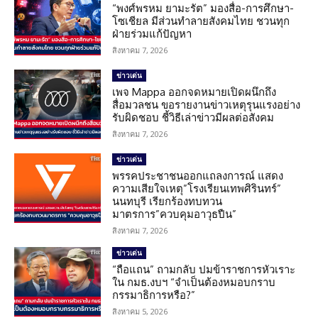
“พงศ์พรหม ยามะรัต” มองสื่อ-การศึกษา-
โซเชียล มีส่วนทำลายสังคมไทย ชวนทุก
ฝ่ายร่วมแก้ปัญหา
สิงหาคม 7, 2026
ข่าวเด่น
เพจ Mappa ออกจดหมายเปิดผนึกถึง
สื่อมวลชน ขอรายงานข่าวเหตุรุนแรงอย่าง
รับผิดชอบ ชี้วิธีเล่าข่าวมีผลต่อสังคม
สิงหาคม 7, 2026
ข่าวเด่น
พรรคประชาชนออกแถลงการณ์ แสดง
ความเสียใจเหตุ”โรงเรียนเทพศิรินทร์”
นนทบุรี เรียกร้องทบทวน
มาตรการ”ควบคุมอาวุธปืน”
สิงหาคม 7, 2026
ข่าวเด่น
“ถือแถน” ถามกลับ ปมข้าราชการหัวเราะ
ใน กมธ.งบฯ “จำเป็นต้องหมอบกราบ
กรรมาธิการหรือ?”
สิงหาคม 5, 2026