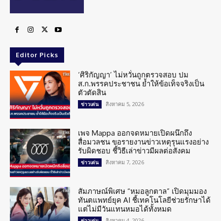
Editor Picks
‘ศิริกัญญา’ ไม่หวั่นถูกตรวจสอบ ปม
ส.ก.พรรคประชาชน ย้ำให้ข้อเท็จจริงเป็น
ตัวตัดสิน
สิงหาคม 5, 2026
ข่าวเด่น
เพจ Mappa ออกจดหมายเปิดผนึกถึง
สื่อมวลชน ขอรายงานข่าวเหตุรุนแรงอย่าง
รับผิดชอบ ชี้วิธีเล่าข่าวมีผลต่อสังคม
สิงหาคม 7, 2026
ข่าวเด่น
สัมภาษณ์พิเศษ “หมอลูกตาล” เปิดมุมมอง
ทันตแพทย์ยุค AI ชี้เทคโนโลยีช่วยรักษาได้
แต่ไม่มีวันแทนหมอได้ทั้งหมด
สิงหาคม 4, 2026
ข่าวเด่น