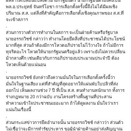
ผลทำให้เปลี่ยนแปลงตัวนายกรัฐมนตรี นายกรัฐมนตรียังคงเป็น
พล.อ.ประยุทธ์ จันทร์โอชา การเลือกตั้งครั้งนี้จึงไม่ได้มีผลเชิง
ปริมาณ ส.ส. แต่สิ่งที่สำคัญคือการเลือกตั้งเชิงคุณภาพของ ส.ส.ที่
จะเข้าสภาฯ
.
ส่วนการวางตัวการทำงานในสภาฯ จะเป็นฝ่ายค้านหรือรัฐบาล
นายอรรถวิชช์ กล่าวว่า ทำงานโดยยึดสิ่งที่ประชาชนได้ประโยชน์
มากที่สุด ส่วนถ้าต้องมีการโหวตอภิปรายไม่ไว้วางใจ ถ้าไม่มีการ
ทุจริตอะไร โหวตให้นายกรัฐมนตรีอยู่แล้ว เพราะยังไม่ควรเปลี่ยน
ม้ากลางศึก เช่นเดียวกับการอภิปรายงบประมาณประจำปี ต้อง
โหวตเห็นด้วยแน่นอน
.
นายอรรถวิชช์ ยังกล่าวถึงความมั่นใจในการเลือกตั้งครั้งนี้ว่า
มั่นใจในฐานเสียง แต่ที่สำคัญที่สุดอยากให้แผ่นพับใบปลิวที่ส่ง
ออกไป เห็นผลงานช่วง 7 ปี ที่เป็น ส.ส. ตนทำงานหนักมาก ทั้งการ
ร่างกฎหมาย 20 กว่าฉบับ งานโครงสร้างพื้นฐานที่ประสาน
ทำความเข้าใจประชาชนเยอะมาก ถ้าได้ดูผลงาน มั่นใจว่าเรา
แน่นในเรื่องนี้
.
ส่วนกระแสข่าวการยึดอำนาจนั้น นายอรรถวิชช์ กล่าวว่า ส่วนตัว
ไม่เชื่อว่าจะมีการทำรัฐประหาร ขอผู้นำฝ่ายค้านอย่าส่งสัญญาณ