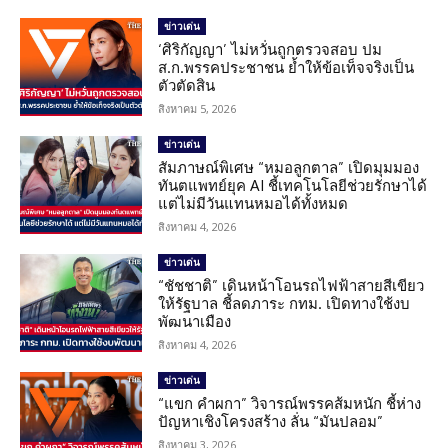
ข่าวเด่น
‘ศิริกัญญา’ ไม่หวั่นถูกตรวจสอบ ปม
ส.ก.พรรคประชาชน ย้ำให้ข้อเท็จจริงเป็น
ตัวตัดสิน
สิงหาคม 5, 2026
ข่าวเด่น
สัมภาษณ์พิเศษ “หมอลูกตาล” เปิดมุมมอง
ทันตแพทย์ยุค AI ชี้เทคโนโลยีช่วยรักษาได้
แต่ไม่มีวันแทนหมอได้ทั้งหมด
สิงหาคม 4, 2026
ข่าวเด่น
“ชัชชาติ” เดินหน้าโอนรถไฟฟ้าสายสีเขียว
ให้รัฐบาล ชี้ลดภาระ กทม. เปิดทางใช้งบ
พัฒนาเมือง
สิงหาคม 4, 2026
ข่าวเด่น
“แขก คำผกา” วิจารณ์พรรคส้มหนัก ชี้ห่าง
ปัญหาเชิงโครงสร้าง ลั่น “มันปลอม”
สิงหาคม 3, 2026