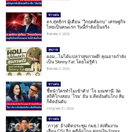
ข่าวเด่น
ดร.สุทธิกร ผู้เตือน “วิกฤตต้มกบ” เศรษฐกิจ
ไทยเป็นคนแรก วันนี้กำลังเป็นจริง
สิงหาคม 3, 2026
สุขภาพ
ผอม…ไม่ได้แปลว่าสุขภาพดี! คุณอาจกำลัง
เป็น Skinny Fat โดยไม่รู้ตัว
สิงหาคม 3, 2026
ข่าวเด่น
ชี้หน้าใครทำไมเข้าตัว! ‘โจ มณฑานี’ งัด
สถิติโกงสอบ ‘โรม’ ยัน จ.ติดอันดับโกง ส้ม
ก็ติดอันดับ
กรกฎาคม 31, 2026
ข่าวเด่น
‘ภาวุธ’ อ้างติดประชุม กมธ.! ส่งทีมงาน
เลื่อน DSI อีก คดีฉ้อโกง-ฟอกเงิน Forex