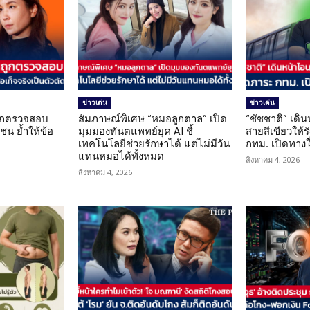
ข่าวเด่น
ข่าวเด่น
นถูกตรวจสอบ
สัมภาษณ์พิเศษ “หมอลูกตาล” เปิด
“ชัชชาติ” เดิ
น ย้ำให้ข้อ
มุมมองทันตแพทย์ยุค AI ชี้
สายสีเขียวให้
น
เทคโนโลยีช่วยรักษาได้ แต่ไม่มีวัน
กทม. เปิดทาง
แทนหมอได้ทั้งหมด
สิงหาคม 4, 2026
สิงหาคม 4, 2026