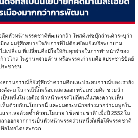
 อดีตหัวหน้าพรรคชาติพัฒนากล้า โพสต์เฟซบุ๊กส่วนตัวระบุว่า
อง ผมรู้สึกสบายใจกับการที่ไม่ต้องขัดแย้งหรือพยายาม
ม่เปลี่ยน ที่เปลี่ยนคือมีใจให้กับทุกฝ่ายในการทำหน้าที่ของ
#ก้าวไกล ในฐานะฝ่ายค้าน หรือพรรคเก่าผมคือ #ประชาธิปัตย์
ห้ประชาชน
างสถานการณ์ก็ยังรู้สึกว่าความคิดและประสบการณ์ของเรายัง
ังคม ในกรณีนี้ก็พร้อมแสดงออก พร้อมช่วยคิด ช่วยนำ
มเป็นหนึ่งใน (อดีต) หัวหน้าพรรคไม่กี่คนที่แสดงความเห็น
ไม่เห็นด้วยกับนโยบายนี้ และผมตระหนักอย่างมากว่าผมพูดใน
แรกเลยด้วยซํ้าด้วยนโยบาย ‘เช็คช่วยชาติ’ เมื่อปี 2552 ใน
ลาออกจากการเป็นหัวหน้าพรรคส่วนหนึ่งก็เพื่อให้พรรคชาติ
เพื่อไทยโดยสะดวก