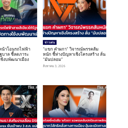
ข่าวเด่น
นหน้าโอนรถไฟฟ้า
“แขก คำผกา” วิจารณ์พรรคส้ม
รัฐบาล ชี้ลดภาระ
หนัก ชี้ห่างปัญหาเชิงโครงสร้าง ลั่น
ใช้งบพัฒนาเมือง
“มันปลอม”
สิงหาคม 3, 2026