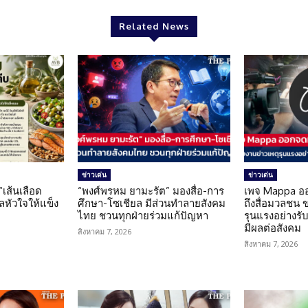
Related News
ข่าวเด่น
ข่าวเด่น
 “เส้นเลือด
“พงศ์พรหม ยามะรัต” มองสื่อ-การ
เพจ Mappa อ
แลหัวใจให้แข็ง
ศึกษา-โซเชียล มีส่วนทำลายสังคม
ถึงสื่อมวลชน 
ไทย ชวนทุกฝ่ายร่วมแก้ปัญหา
รุนแรงอย่างรับผ
มีผลต่อสังคม
สิงหาคม 7, 2026
สิงหาคม 7, 2026