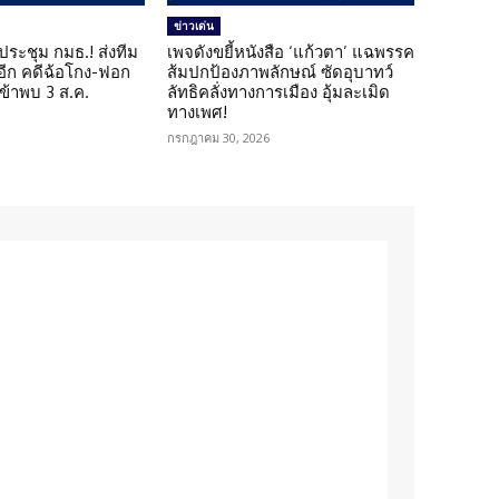
ข่าวเด่น
ดประชุม กมธ.! ส่งทีม
เพจดังขยี้หนังสือ ‘แก้วตา’ แฉพรรค
 อีก คดีฉ้อโกง-ฟอก
ส้มปกป้องภาพลักษณ์ ซัดอุบาทว์
เข้าพบ 3 ส.ค.
ลัทธิคลั่งทางการเมือง อุ้มละเมิด
ทางเพศ!
กรกฎาคม 30, 2026