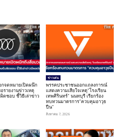
ข่าวเด่น
อกจดหมายเปิดผนึก
พรรคประชาชนออกแถลงการณ์
ขอรายงานข่าวเหตุ
แสดงความเสียใจเหตุ”โรงเรียน
ิดชอบ ชี้วิธีเล่าข่าว
เทพศิรินทร์” นนทบุรี เรียกร้อง
ทบทวนมาตรการ”ควบคุมอาวุธ
ปืน”
สิงหาคม 7, 2026