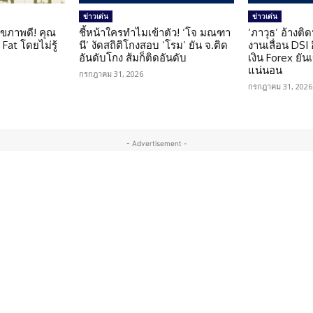
ข่าวเด่น
ข่าวเด่น
ุขภาพดี! คุณ
ชี้หน้าใครทำไมเข้าตัว! ‘โจ มณฑา
‘ภาวุธ’ อ้างติ
Fat โดยไม่รู้
นี’ งัดสถิติโกงสอบ ‘โรม’ ยัน จ.ติด
งานเลื่อน DSI
อันดับโกง ส้มก็ติดอันดับ
เงิน Forex ยัน
แน่นอน
กรกฎาคม 31, 2026
กรกฎาคม 31, 2026
- Advertisement -