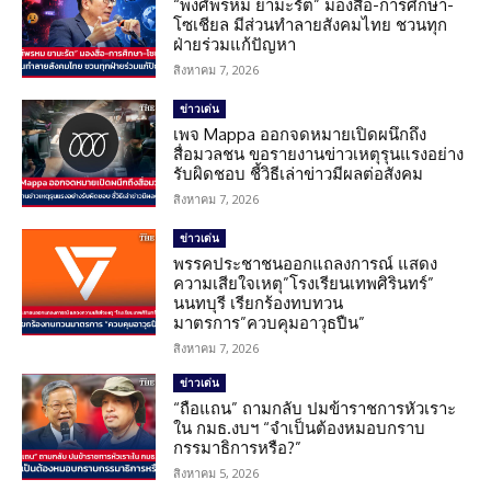
“พงศ์พรหม ยามะรัต” มองสื่อ-การศึกษา-
โซเชียล มีส่วนทำลายสังคมไทย ชวนทุก
ฝ่ายร่วมแก้ปัญหา
สิงหาคม 7, 2026
ข่าวเด่น
เพจ Mappa ออกจดหมายเปิดผนึกถึง
สื่อมวลชน ขอรายงานข่าวเหตุรุนแรงอย่าง
รับผิดชอบ ชี้วิธีเล่าข่าวมีผลต่อสังคม
สิงหาคม 7, 2026
ข่าวเด่น
พรรคประชาชนออกแถลงการณ์ แสดง
ความเสียใจเหตุ”โรงเรียนเทพศิรินทร์”
นนทบุรี เรียกร้องทบทวน
มาตรการ”ควบคุมอาวุธปืน”
สิงหาคม 7, 2026
ข่าวเด่น
“ถือแถน” ถามกลับ ปมข้าราชการหัวเราะ
ใน กมธ.งบฯ “จำเป็นต้องหมอบกราบ
กรรมาธิการหรือ?”
สิงหาคม 5, 2026