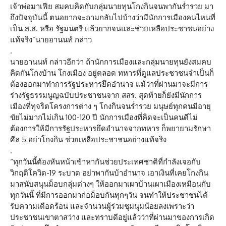
เจ้าพ่อมาเฟีย สมคบคิดกับกลุ่มนายทุนโกงกินจนพากันร่ำรวย มา
ถึงปัจจุบันนี้ ตนอยากจะถามกลับไปบ้างว่ามีนักการเมืองคนไหนที่
เป็น ส.ส. หรือ รัฐมนตรี แล้วยากจนและช่วยเหลือประชาชนอย่าง
แท้จริง”นายอานนท์ กล่าว
.
นายอานนท์ กล่าวอีกว่า ถ้านักการเมืองและกลุ่มนายทุนยังสมคบ
คิดกันโกงบ้าน โกงเมือง อยู่ตลอด ทหารที่ดูแลประชาชนจำเป็นก็
ต้องออกมาทำการรัฐประหารยึดอำนาจ แม้ว่าที่ผ่านมาจะมีการ
ร่างรัฐธรรมนูญฉบับประชาชนจาก สสร. สุดท้ายก็ยังมีนักการ
เมืองที่ทุจริตโครงการต่าง ๆ โกงกินจนร่ำรวย มนุษย์ทุกคนมีอายุ
ขัยไม่มากไม่เกิน 100-120 ปี นักการเมืองที่คิดจะเป็นคนดีไม่
ต้องการให้มีการรัฐประหารยึดอำนาจจากทหาร ก็พยายามรักษา
ศีล 5 อย่าโกงกิน ช่วยเหลือประชาชนอย่างแท้จริง
.
“ทุกวันนี้ต้องหันหน้าเข้าหากันช่วยประเทศชาติที่กำลังเจอกับ
วิกฤติโควิด-19 ระบาด อย่าพากันบ้าอำนาจ เอาเงินที่เคยโกงกิน
มาสนับสนุนม็อบกลุ่มต่างๆ ให้ออกมาเผาบ้านเผาเมืองเหมือนกับ
ทุกวันนี้ ที่มีการออกมาก่อม็อบกันทุกๆวัน จนทำให้ประชาชนได้
รับความเดือดร้อน และจำนวนผู้ร่วมชุมนุมน้อยลงเพราะว่า
ประชาชนเขาตาสว่าง และทราบดีอยู่แล้วว่าที่ผ่านมาของการเกิด