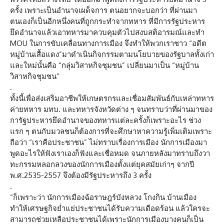
ครั้ง เพราะเป็นอำนาจเผด็จการ ตนอยากจะบอกว่า ที่ผ่านมา
ตนเองก็เป็นอีกหนึ่งคนที่ถูกกระทำจากทหาร ที่มีการรัฐประหาร
ยึดอำนาจแล้วเอาทหารมาควบคุมตัวไปสงบสติอารมณ์และทำ
MOU ในการขับเคลื่อนทางการเมือง จึงทำให้พวกเราชาว “อดีต
หมู่บ้านเสื้อแดง”มาดำเนินกิจกรรมตามนโยบายของรัฐบาลทั้งเก่า
และใหม่นั้นคือ “กลุ่มวิสาหกิจชุมชน” เปลี่ยนมาเป็น “หมู่บ้าน
วิสาหกิจชุมชน”
.
ทั้งนี้เพื่อส่งเสริมอาชีพให้เกษตรกรและเชื่อมสัมพันธ์กับเหล่าทหาร
ค่ายทหาร มทบ. และทหารจังหวัดต่าง ๆ จนทราบว่าที่ผ่านมาของ
การัฐประหารยึดอำนาจของทหารแต่ละครั้งก็เพราะอะไร ช่วง
แรก ๆ ตนกับมวลชนก็ต้องการที่จะศึกษาหาความรู้เพิ่มเติมเพราะ
ถือว่า “เราคือประชาชน” ไม่ทราบเรื่องการเมือง นักการเมืองมา
พูดอะไรให้ฟังเราเองก็ฟังและเชื่อหมด จนภายหลังมาทราบถึงวา
ทะกรรมหลอกลวงของนักการเมืองตั้งแต่ยุคสมัยเก่าๆ จากปี
พ.ศ.2535-2557 จึงต้องมีรัฐประหารถึง 3 ครั้ง
.
“ก็เพราะว่า นักการเมืองฉ้อราษฎร์บังหลวง โกงกิน บ้านเมือง
ทำให้เศรษฐกิจย่ำแย่ประชาชนได้รับความเดือดร้อน แล้วใครจะ
สามารถช่วยเหลือประชาชนได้เพราะนักการเมืองบางคนก็เป็น