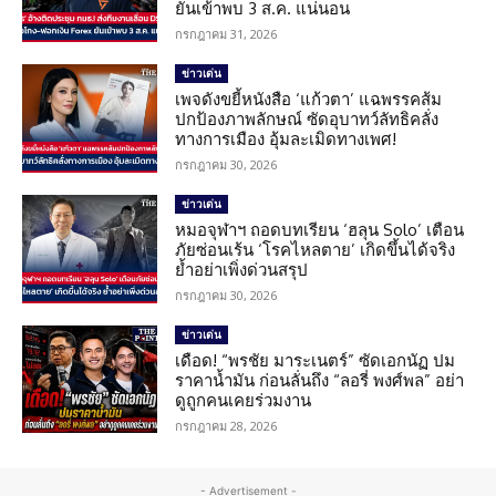
ยันเข้าพบ 3 ส.ค. แน่นอน
กรกฎาคม 31, 2026
ข่าวเด่น
เพจดังขยี้หนังสือ ‘แก้วตา’ แฉพรรคส้ม
ปกป้องภาพลักษณ์ ซัดอุบาทว์ลัทธิคลั่ง
ทางการเมือง อุ้มละเมิดทางเพศ!
กรกฎาคม 30, 2026
ข่าวเด่น
หมอจุฬาฯ ถอดบทเรียน ‘ฮลุน Solo’ เตือน
ภัยซ่อนเร้น ‘โรคไหลตาย’ เกิดขึ้นได้จริง
ย้ำอย่าเพิ่งด่วนสรุป
กรกฎาคม 30, 2026
ข่าวเด่น
เดือด! “พรชัย มาระเนตร์” ซัดเอกนัฏ ปม
ราคาน้ำมัน ก่อนลั่นถึง “ลอรี่ พงศ์พล” อย่า
ดูถูกคนเคยร่วมงาน
กรกฎาคม 28, 2026
- Advertisement -