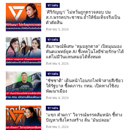
ข่าวเด่น
‘ศิริกัญญา’ ไม่หวั่นถูกตรวจสอบ ปม
ส.ก.พรรคประชาชน ย้ำให้ข้อเท็จจริงเป็น
ตัวตัดสิน
สิงหาคม 5, 2026
ข่าวเด่น
สัมภาษณ์พิเศษ “หมอลูกตาล” เปิดมุมมอง
ทันตแพทย์ยุค AI ชี้เทคโนโลยีช่วยรักษาได้
แต่ไม่มีวันแทนหมอได้ทั้งหมด
สิงหาคม 4, 2026
ข่าวเด่น
“ชัชชาติ” เดินหน้าโอนรถไฟฟ้าสายสีเขียว
ให้รัฐบาล ชี้ลดภาระ กทม. เปิดทางใช้งบ
พัฒนาเมือง
สิงหาคม 4, 2026
ข่าวเด่น
“แขก คำผกา” วิจารณ์พรรคส้มหนัก ชี้ห่าง
ปัญหาเชิงโครงสร้าง ลั่น “มันปลอม”
สิงหาคม 3, 2026