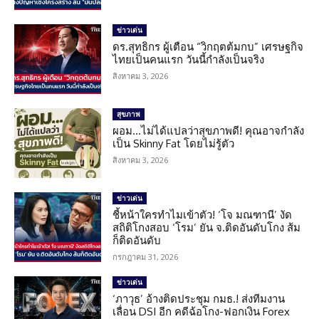
ข่าวเด่น
ดร.สุทธิกร ผู้เตือน “วิกฤตต้มกบ” เศรษฐกิจ
ไทยเป็นคนแรก วันนี้กำลังเป็นจริง
สิงหาคม 3, 2026
สุขภาพ
ผอม…ไม่ได้แปลว่าสุขภาพดี! คุณอาจกำลัง
เป็น Skinny Fat โดยไม่รู้ตัว
สิงหาคม 3, 2026
ข่าวเด่น
ชี้หน้าใครทำไมเข้าตัว! ‘โจ มณฑานี’ งัด
สถิติโกงสอบ ‘โรม’ ยัน จ.ติดอันดับโกง ส้ม
ก็ติดอันดับ
กรกฎาคม 31, 2026
ข่าวเด่น
‘ภาวุธ’ อ้างติดประชุม กมธ.! ส่งทีมงาน
เลื่อน DSI อีก คดีฉ้อโกง-ฟอกเงิน Forex