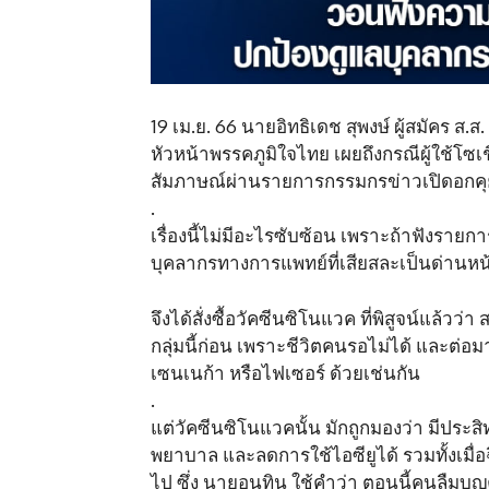
19 เม.ย. 66 นายอิทธิเดช สุพงษ์ ผู้สมัคร 
หัวหน้าพรรคภูมิใจไทย เผยถึงกรณีผู้ใช้โซ
สัมภาษณ์ผ่านรายการกรรมกรข่าวเปิดอกคุ
.
เรื่องนี้ไม่มีอะไรซับซ้อน เพราะถ้าฟังราย
บุคลากรทางการแพทย์ที่เสียสละเป็นด่านหน้า
จึงได้สั่งซื้อวัคซีนซิโนแวค ที่พิสูจน์แล้วว
กลุ่มนี้ก่อน เพราะชีวิตคนรอไม่ได้ และต่อมา
เซนเนก้า หรือไฟเซอร์ ด้วยเช่นกัน
.
แต่วัคซีนซิโนแวคนั้น มักถูกมองว่า มีประ
พยาบาล และลดการใช้ไอซียูได้ รวมทั้งเมื่อฉ
ไป ซึ่ง นายอนุทิน ใช้คำว่า ตอนนี้คนลืมบ