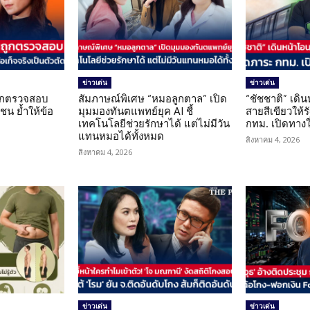
ข่าวเด่น
ข่าวเด่น
นถูกตรวจสอบ
สัมภาษณ์พิเศษ “หมอลูกตาล” เปิด
“ชัชชาติ” เดิ
น ย้ำให้ข้อ
มุมมองทันตแพทย์ยุค AI ชี้
สายสีเขียวให้
น
เทคโนโลยีช่วยรักษาได้ แต่ไม่มีวัน
กทม. เปิดทาง
แทนหมอได้ทั้งหมด
สิงหาคม 4, 2026
สิงหาคม 4, 2026
ข่าวเด่น
ข่าวเด่น