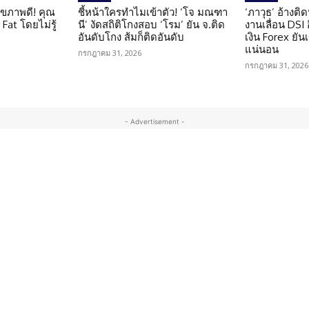
ุขภาพดี! คุณ
ชี้หน้าใครทำไมเข้าตัว! ‘โจ มณฑา
‘ภาวุธ’ อ้างติ
Fat โดยไม่รู้
นี’ งัดสถิติโกงสอบ ‘โรม’ ยัน จ.ติด
งานเลื่อน DSI
อันดับโกง ส้มก็ติดอันดับ
เงิน Forex ยัน
แน่นอน
กรกฎาคม 31, 2026
กรกฎาคม 31, 2026
- Advertisement -