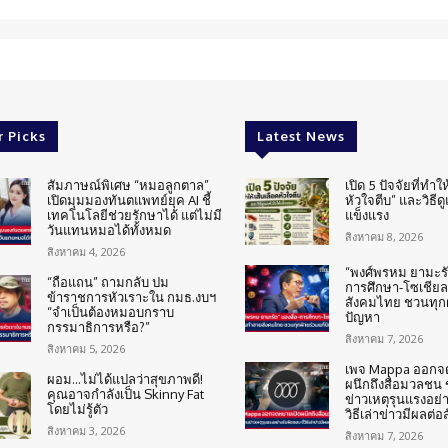
r Picks
Latest News
สัมภาษณ์พิเศษ “หมอลูกตาล”
เปิด 5 ปัจจัยที่ทำให
เปิดมุมมองทันตแพทย์ยุค AI ชี้
หัวใจตีบ” และวิธีด
เทคโนโลยีช่วยรักษาได้ แต่ไม่มี
แข็งแรง
วันแทนหมอได้ทั้งหมด
สิงหาคม 8, 2026
สิงหาคม 4, 2026
“พงศ์พรหม ยามะรัต
“ถือแถน” ถามกลับ ปม
การศึกษา-โซเชียล
ข้าราชการหัวเราะใน กมธ.งบฯ
สังคมไทย ชวนทุกฝ
“จำเป็นต้องหมอบกราบ
ปัญหา
กรรมาธิการหรือ?”
สิงหาคม 7, 2026
สิงหาคม 5, 2026
เพจ Mappa ออกจ
ผอม…ไม่ได้แปลว่าสุขภาพดี!
ผนึกถึงสื่อมวลชน
คุณอาจกำลังเป็น Skinny Fat
ข่าวเหตุรุนแรงอย่า
โดยไม่รู้ตัว
วิธีเล่าข่าวมีผลต่อ
สิงหาคม 3, 2026
สิงหาคม 7, 2026