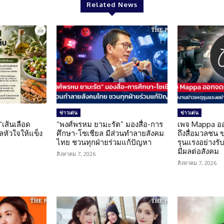
Related News
ข่าวเด่น
ข่าวเด่น
 “เส้นเลือด
“พงศ์พรหม ยามะรัต” มองสื่อ-การ
เพจ Mappa อ
แลหัวใจให้แข็ง
ศึกษา-โซเชียล มีส่วนทำลายสังคม
ถึงสื่อมวลชน 
ไทย ชวนทุกฝ่ายร่วมแก้ปัญหา
รุนแรงอย่างรับผ
มีผลต่อสังคม
สิงหาคม 7, 2026
สิงหาคม 7, 2026