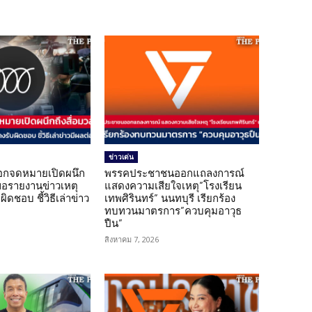
ข่าวเด่น
อกจดหมายเปิดผนึก
พรรคประชาชนออกแถลงการณ์
ขอรายงานข่าวเหตุ
แสดงความเสียใจเหตุ”โรงเรียน
ิดชอบ ชี้วิธีเล่าข่าว
เทพศิรินทร์” นนทบุรี เรียกร้อง
ทบทวนมาตรการ”ควบคุมอาวุธ
ปืน”
สิงหาคม 7, 2026