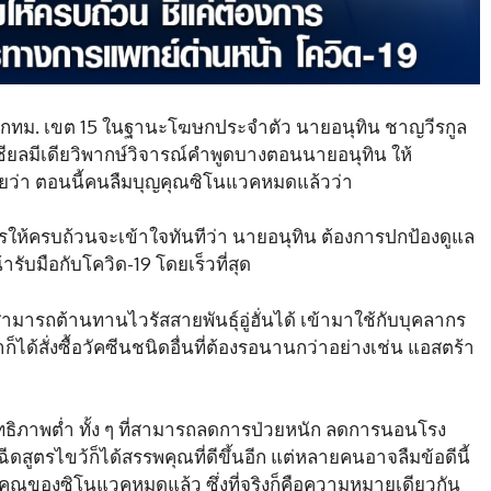
ส.ส. กทม. เขต 15 ในฐานะโฆษกประจำตัว นายอนุทิน ชาญวีรกูล
เชียลมีเดียวิพากษ์วิจารณ์คำพูดบางตอนนายอนุทิน ให้
ยว่า ตอนนี้คนลืมบุญคุณซิโนแวคหมดแล้วว่า
การให้ครบถ้วนจะเข้าใจทันทีว่า นายอนุทิน ต้องการปกป้องดูแล
รับมือกับโควิด-19 โดยเร็วที่สุด
่า สามารถต้านทานไวรัสสายพันธุ์อู่ฮั่นได้ เข้ามาใช้กับบุคลากร
ก็ได้สั่งซื้อวัคซีนชนิดอื่นที่ต้องรอนานกว่าอย่างเช่น แอสตร้า
สิทธิภาพต่ำ ทั้ง ๆ ที่สามารถลดการป่วยหนัก ลดการนอนโรง
ีดสูตรไขว้ก็ได้สรรพคุณที่ดีขึ้นอีก แต่หลายคนอาจลืมข้อดีนี้
ุญคุณของซิโนแวคหมดแล้ว ซึ่งที่จริงก็คือความหมายเดียวกัน