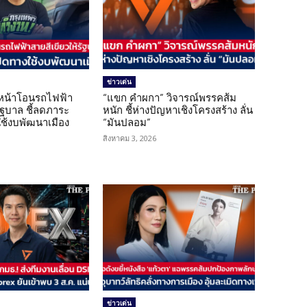
ข่าวเด่น
นหน้าโอนรถไฟฟ้า
“แขก คำผกา” วิจารณ์พรรคส้ม
รัฐบาล ชี้ลดภาระ
หนัก ชี้ห่างปัญหาเชิงโครงสร้าง ลั่น
ใช้งบพัฒนาเมือง
“มันปลอม”
สิงหาคม 3, 2026
ข่าวเด่น