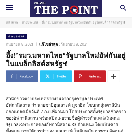
หน้าแรก
ต่างประเทศ
อึ้ง!"รมว.มหาดไทย"รัฐบาลใหม่อัฟกันอยู่ในแบล็กลิสต์สหรัฐฯ!
ต่างประเทศ
กันยายน 8, 2021
แก้ไขล่าสุด :
กันยายน 8, 2021
อึ้ง!”รมว.มหาดไทย”รัฐบาลใหม่อัฟกันอยู่
ในแบล็กลิสต์สหรัฐฯ!
Facebook
Twitter
Pinterest
สำนักข่าวต่างประเทศรายงานจากกรุงคาบูล ประเทศ
อัฟกานิสถาน ว่า นายซาบิฮุลเลาะห์ มูจาฮิด โฆษกกลุ่มตาลีบัน
ออกแถลงเมื่อวันที่ 7 ก.ย.ที่ผ่านมา โดยประกาศตั้งรัฐบาลชั่วคราว
ของอัฟกานิสถาน พร้อมเปิดเผยรายชื่อผู้ดำรงตำแหน่งในคณะ
รัฐบาลเฉพาะกาลของอัฟกานิสถาน 33 ตำแหน่ง โดยเป็นชาย
ทั้งหมด ภายใต้การนำของ มุลเลาะห์ โมฮัมหมัด ฮาซาน อัคฮุนด์