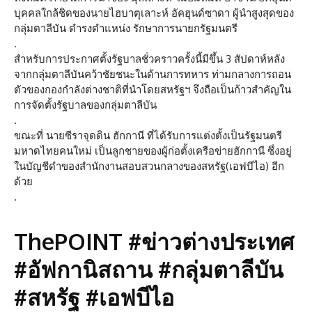
บุคคลใกล้ชิดของนายไฮบาตุเลาะห์ อัคฮุนด์ซาดา ผู้นำสูงสุดของ
กลุ่มตาลีบัน ดำรงตำแหน่ง รักษาการนายกรัฐมนตรี
.
สำหรับการประกาศตั้งรัฐบาลชั่วคราวครั้งนี้มีขึ้น 3 สัปดาห์หลัง
จากกลุ่มตาลีบันคว้าชัยชนะในด้านการทหาร ท่ามกลางการถอน
ตัวของกองกำลังต่างชาติที่นำโดยสหรัฐฯ จึงถือเป็นก้าวสำคัญใน
การจัดตั้งรัฐบาลของกลุ่มตาลีบัน
.
ขณะที่ นายซีราจุดดิน ฮักกานี ที่ได้รับการแต่งตั้งเป็นรัฐมนตรี
มหาดไทยคนใหม่ เป็นลูกชายของผู้ก่อตั้งเครือข่ายฮักกานี ซึ่งอยู่
ในบัญชีดำของสำนักงานสอบสวนกลางของสหรัฐ(เอฟบีไอ) อีก
ด้วย
.
ThePOINT #ข่าวต่างประเทศ
#อัฟกานิสถาน #กลุ่มตาลีบัน
#สหรัฐ #เอฟบีไอ