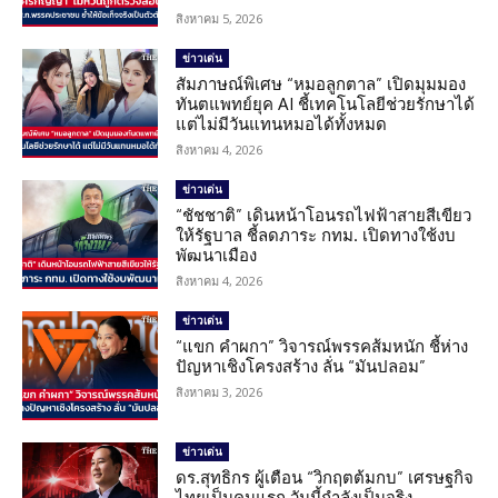
สิงหาคม 5, 2026
ข่าวเด่น
สัมภาษณ์พิเศษ “หมอลูกตาล” เปิดมุมมอง
ทันตแพทย์ยุค AI ชี้เทคโนโลยีช่วยรักษาได้
แต่ไม่มีวันแทนหมอได้ทั้งหมด
สิงหาคม 4, 2026
ข่าวเด่น
“ชัชชาติ” เดินหน้าโอนรถไฟฟ้าสายสีเขียว
ให้รัฐบาล ชี้ลดภาระ กทม. เปิดทางใช้งบ
พัฒนาเมือง
สิงหาคม 4, 2026
ข่าวเด่น
“แขก คำผกา” วิจารณ์พรรคส้มหนัก ชี้ห่าง
ปัญหาเชิงโครงสร้าง ลั่น “มันปลอม”
สิงหาคม 3, 2026
ข่าวเด่น
ดร.สุทธิกร ผู้เตือน “วิกฤตต้มกบ” เศรษฐกิจ
ไทยเป็นคนแรก วันนี้กำลังเป็นจริง