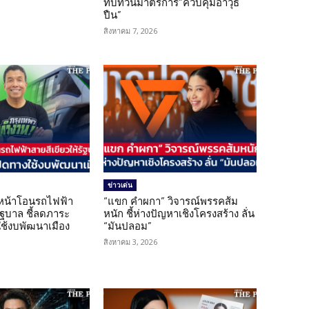
ทบทวนมาตรการ”ควบคุมอาวุธ
ปืน”
สิงหาคม 7, 2026
ข่าวเด่น
นหน้าโอนรถไฟฟ้า
“แขก คำผกา” วิจารณ์พรรคส้ม
รัฐบาล ชี้ลดภาระ
หนัก ชี้ห่างปัญหาเชิงโครงสร้าง ลั่น
ใช้งบพัฒนาเมือง
“มันปลอม”
สิงหาคม 3, 2026