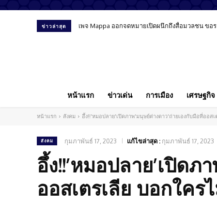
เพจ Mappa ออกจดหมายเปิดผนึกถึงสื่อมวลชน ขอรายงานข่
พรรคประชาชนออกแถลงการณ์ แสดงความเสียใจเหตุ”
ข่าวล่าสุด
หน้าแรก
ข่าวเด่น
การเมือง
เศรษฐกิจ
หน้าแรก
สังคม
อึ้ง!!'หมอปลาย'เปิดภาพ'มนุษย์ต่างดาว'ถ่ายเองกับมือที่ออสเต
กุมภาพันธ์ 17, 2023
แก้ไขล่าสุด :
กุมภาพันธ์ 17, 2023
สังคม
อึ้ง!!’หมอปลาย’เปิดภา
ออสเตรเลีย บอกใครไม่เ