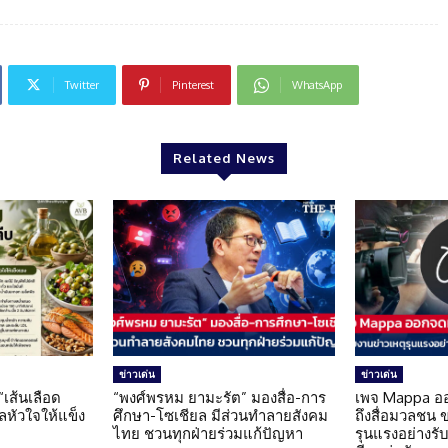
Twitter
Pinterest
WhatsApp
Related News
ข่าวเด่น
ข่าวเด่น
 “เส้นเลือด
“พงศ์พรหม ยามะรัต” มองสื่อ-การ
เพจ Mappa อ
แลหัวใจให้แข็ง
ศึกษา-โซเชียล มีส่วนทำลายสังคม
ถึงสื่อมวลชน 
ไทย ชวนทุกฝ่ายร่วมแก้ปัญหา
รุนแรงอย่างรับผ