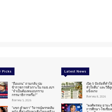
r Picks
Latest News
“ถือแถน” ถามกลับ ปม
เปิด 5 ปัจจัยที่ทำให
ข้าราชการหัวเราะใน กมธ.งบฯ
หัวใจตีบ” และวิธีด
“จำเป็นต้องหมอบกราบ
แข็งแรง
กรรมาธิการหรือ?”
สิงหาคม 8, 2026
สิงหาคม 5, 2026
“พงศ์พรหม ยามะรัต
“แขก คำผกา” วิจารณ์พรรคส้ม
การศึกษา-โซเชียล
หนัก ชี้ห่างปัญหาเชิงโครงสร้าง