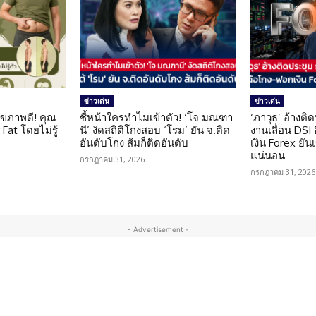
ข่าวเด่น
ข่าวเด่น
ุขภาพดี! คุณ
ชี้หน้าใครทำไมเข้าตัว! ‘โจ มณฑา
‘ภาวุธ’ อ้างติ
Fat โดยไม่รู้
นี’ งัดสถิติโกงสอบ ‘โรม’ ยัน จ.ติด
งานเลื่อน DSI
อันดับโกง ส้มก็ติดอันดับ
เงิน Forex ยัน
แน่นอน
กรกฎาคม 31, 2026
กรกฎาคม 31, 2026
- Advertisement -