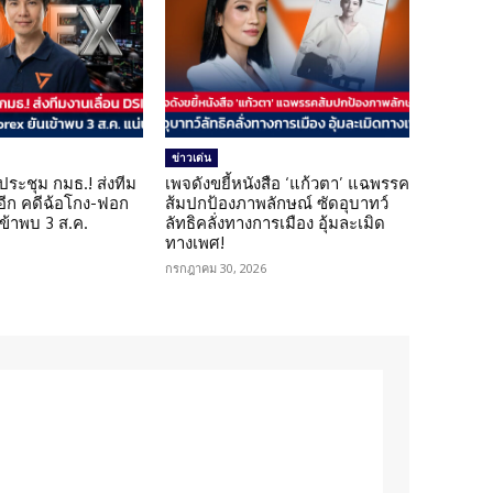
ข่าวเด่น
ดประชุม กมธ.! ส่งทีม
เพจดังขยี้หนังสือ ‘แก้วตา’ แฉพรรค
 อีก คดีฉ้อโกง-ฟอก
ส้มปกป้องภาพลักษณ์ ซัดอุบาทว์
เข้าพบ 3 ส.ค.
ลัทธิคลั่งทางการเมือง อุ้มละเมิด
ทางเพศ!
กรกฎาคม 30, 2026