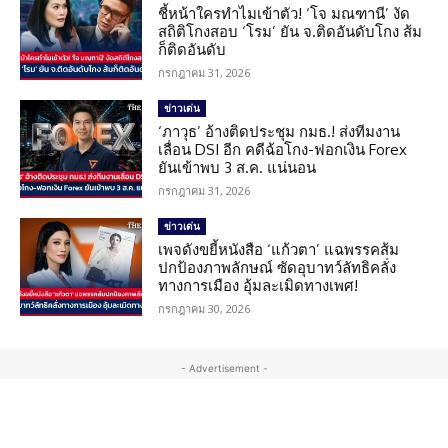
ชี้หน้าใครทำไมเข้าตัว! ‘โจ มณฑานี’ งัด
สถิติโกงสอบ ‘โรม’ ยัน จ.ติดอันดับโกง ส้ม
ก็ติดอันดับ
กรกฎาคม 31, 2026
ข่าวเด่น
‘ภาวุธ’ อ้างติดประชุม กมธ.! ส่งทีมงาน
เลื่อน DSI อีก คดีฉ้อโกง-ฟอกเงิน Forex
ยันเข้าพบ 3 ส.ค. แน่นอน
กรกฎาคม 31, 2026
ข่าวเด่น
เพจดังขยี้หนังสือ ‘แก้วตา’ แฉพรรคส้ม
ปกป้องภาพลักษณ์ ซัดอุบาทว์ลัทธิคลั่ง
ทางการเมือง อุ้มละเมิดทางเพศ!
กรกฎาคม 30, 2026
- Advertisement -