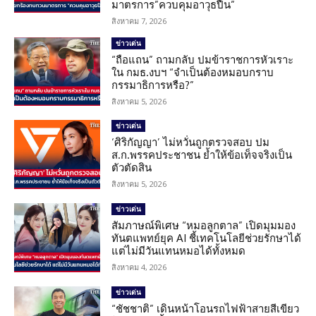
มาตรการ”ควบคุมอาวุธปืน”
สิงหาคม 7, 2026
ข่าวเด่น
“ถือแถน” ถามกลับ ปมข้าราชการหัวเราะ
ใน กมธ.งบฯ “จำเป็นต้องหมอบกราบ
กรรมาธิการหรือ?”
สิงหาคม 5, 2026
ข่าวเด่น
‘ศิริกัญญา’ ไม่หวั่นถูกตรวจสอบ ปม
ส.ก.พรรคประชาชน ย้ำให้ข้อเท็จจริงเป็น
ตัวตัดสิน
สิงหาคม 5, 2026
ข่าวเด่น
สัมภาษณ์พิเศษ “หมอลูกตาล” เปิดมุมมอง
ทันตแพทย์ยุค AI ชี้เทคโนโลยีช่วยรักษาได้
แต่ไม่มีวันแทนหมอได้ทั้งหมด
สิงหาคม 4, 2026
ข่าวเด่น
“ชัชชาติ” เดินหน้าโอนรถไฟฟ้าสายสีเขียว