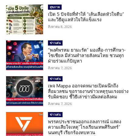
สุขภาพ
เปิด 5 ปัจจัยที่ทำให้ “เส้นเลือดหัวใจตีบ”
และวิธีดูแลหัวใจให้แข็งแรง
สิงหาคม 8, 2026
ข่าวเด่น
“พงศ์พรหม ยามะรัต” มองสื่อ-การศึกษา-
โซเชียล มีส่วนทำลายสังคมไทย ชวนทุก
ฝ่ายร่วมแก้ปัญหา
สิงหาคม 7, 2026
ข่าวเด่น
เพจ Mappa ออกจดหมายเปิดผนึกถึง
สื่อมวลชน ขอรายงานข่าวเหตุรุนแรงอย่าง
รับผิดชอบ ชี้วิธีเล่าข่าวมีผลต่อสังคม
สิงหาคม 7, 2026
ข่าวเด่น
พรรคประชาชนออกแถลงการณ์ แสดง
ความเสียใจเหตุ”โรงเรียนเทพศิรินทร์”
นนทบุรี เรียกร้องทบทวน