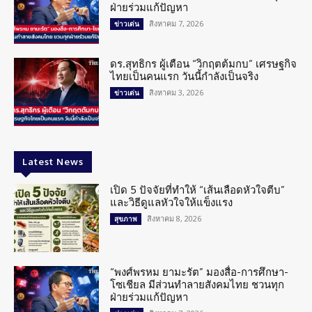
ฝ่ายร่วมแก้ปัญหา
สิงหาคม 7, 2026
ข่าวเด่น
ดร.สุทธิกร ผู้เตือน “วิกฤตต้มกบ” เศรษฐกิจ
ไทยเป็นคนแรก วันนี้กำลังเป็นจริง
สิงหาคม 3, 2026
ข่าวเด่น
Latest News
เปิด 5 ปัจจัยที่ทำให้ “เส้นเลือดหัวใจตีบ”
และวิธีดูแลหัวใจให้แข็งแรง
สิงหาคม 8, 2026
สุขภาพ
“พงศ์พรหม ยามะรัต” มองสื่อ-การศึกษา-
โซเชียล มีส่วนทำลายสังคมไทย ชวนทุก
ฝ่ายร่วมแก้ปัญหา