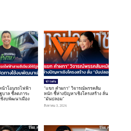
ข่าวเด่น
นหน้าโอนรถไฟฟ้า
“แขก คำผกา” วิจารณ์พรรคส้ม
รัฐบาล ชี้ลดภาระ
หนัก ชี้ห่างปัญหาเชิงโครงสร้าง ลั่น
ใช้งบพัฒนาเมือง
“มันปลอม”
สิงหาคม 3, 2026