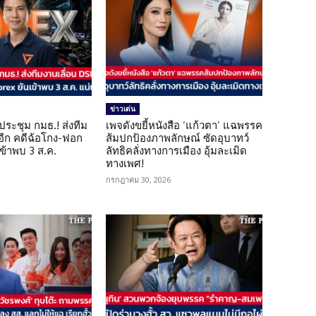
ข่าวเด่น
ดประชุม กมธ.! ส่งทีม
เพจดังขยี้หนังสือ ‘แก้วตา’ แฉพรรค
 อีก คดีฉ้อโกง-ฟอก
ส้มปกป้องภาพลักษณ์ ซัดอุบาทว์
เข้าพบ 3 ส.ค.
ลัทธิคลั่งทางการเมือง อุ้มละเมิด
ทางเพศ!
กรกฎาคม 30, 2026