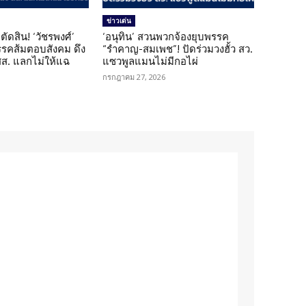
ข่าวเด่น
ตัดสิน! ‘วัชรพงศ์’
‘อนุทิน’ สวนพวกจ้องยุบพรรค
รรคส้มตอบสังคม ดึง
“รำคาญ-สมเพช”! ปัดร่วมวงฮั้ว สว.
 สส. แลกไม่ให้แฉ
แซวพูลแมนไม่มีกอไผ่
กรกฎาคม 27, 2026