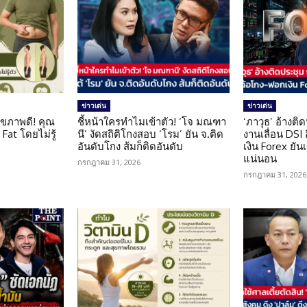
ข่าวเด่น
ข่าวเด่น
ุขภาพดี! คุณ
ชี้หน้าใครทำไมเข้าตัว! ‘โจ มณฑา
‘ภาวุธ’ อ้างติ
Fat โดยไม่รู้
นี’ งัดสถิติโกงสอบ ‘โรม’ ยัน จ.ติด
งานเลื่อน DSI
อันดับโกง ส้มก็ติดอันดับ
เงิน Forex ยัน
แน่นอน
กรกฎาคม 31, 2026
กรกฎาคม 31, 2026