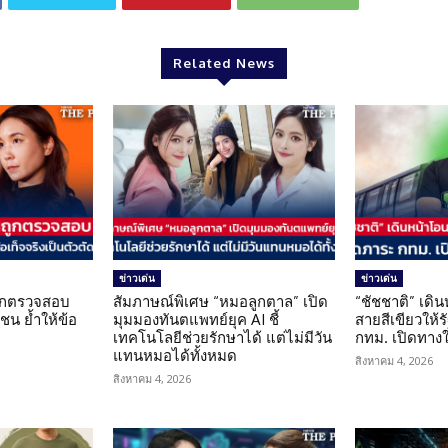
Related News
ข่าวเด่น
ข่าวเด่น
นถูกตรวจสอบ
สัมภาษณ์พิเศษ “หมอลูกตาล” เปิด
“ชัชชาติ” เดิ
น ย้ำให้ข้อ
มุมมองทันตแพทย์ยุค AI ชี้
สายสีเขียวให้
น
เทคโนโลยีช่วยรักษาได้ แต่ไม่มีวัน
กทม. เปิดทาง
แทนหมอได้ทั้งหมด
สิงหาคม 4, 2026
สิงหาคม 4, 2026