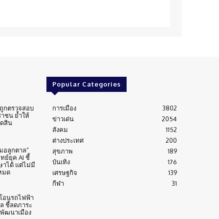
Popular Categories
่นถูกตรวจสอบ
การเมือง
3802
าชน ย้ำให้
ข่าวเด่น
2054
ัดสิน
สังคม
1152
ต่างประเทศ
200
หมอลูกตาล”
สุขภาพ
189
์ยุค AI ชี้
บันเทิง
176
าได้ แต่ไม่มี
งหมด
เศรษฐกิจ
139
กีฬา
31
้าโอนรถไฟฟ้า
าล ชี้ลดภาระ
บพัฒนาเมือง