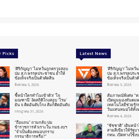
r Picks
Latest News
‘ศิริกัญญา’ ไม่หวั่นถูกตรวจสอบ
‘ศิริกัญญา’ ไม่หวั
ปม ส.ก.พรรคประชาชน ย้ำให้
ปม ส.ก.พรรคประช
ข้อเท็จจริงเป็นตัวตัดสิน
ข้อเท็จจริงเป็นตัวต
สิงหาคม 5, 2026
สิงหาคม 5, 2026
ชี้หน้าใครทำไมเข้าตัว! ‘โจ
สัมภาษณ์พิเศษ “
มณฑานี’ งัดสถิติโกงสอบ ‘โรม’
เปิดมุมมองทันตแพทย
ยัน จ.ติดอันดับโกง ส้มก็ติดอันดับ
เทคโนโลยีช่วยรักษ
วันแทนหมอได้ทั้
กรกฎาคม 31, 2026
สิงหาคม 4, 2026
“ถือแถน” ถามกลับ ปม
“ชัชชาติ” เดินหน
ข้าราชการหัวเราะใน กมธ.งบฯ
สายสีเขียวให้รัฐบ
“จำเป็นต้องหมอบกราบ
กทม. เปิดทางใช้ง
กรรมาธิการหรือ?”