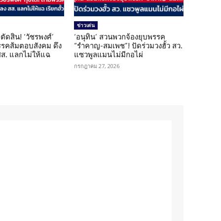
ข่าวเด่น
ตัดสิน! ‘วัชรพงศ์’
‘อนุทิน’ สวนพวกจ้องยุบพรรค
รรคส้มตอบสังคม ดึง
“รำคาญ-สมเพช”! ปัดร่วมวงฮั้ว สว.
 สส. แลกไม่ให้แฉ
แซวพูลแมนไม่มีกอไผ่
กรกฎาคม 27, 2026