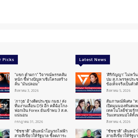
r Picks
Latest News
“แขก คำผกา” วิจารณ์พรรคส้ม
‘ศิริกัญญา’ ไม่หวั
หนัก ชี้ห่างปัญหาเชิงโครงสร้าง
ปม ส.ก.พรรคประช
ลั่น “มันปลอม”
ข้อเท็จจริงเป็นตัวต
สิงหาคม 3, 2026
สิงหาคม 5, 2026
‘ภาวุธ’ อ้างติดประชุม กมธ.! ส่ง
สัมภาษณ์พิเศษ “
ทีมงานเลื่อน DSI อีก คดีฉ้อโกง-
เปิดมุมมองทันตแพทย
ฟอกเงิน Forex ยันเข้าพบ 3 ส.ค.
เทคโนโลยีช่วยรักษ
แน่นอน
วันแทนหมอได้ทั้
กรกฎาคม 31, 2026
สิงหาคม 4, 2026
“ชัชชาติ” เดินหน้าโอนรถไฟฟ้า
“ชัชชาติ” เดินหน
สายสีเขียวให้รัฐบาล ชี้ลดภาระ
สายสีเขียวให้รัฐบ