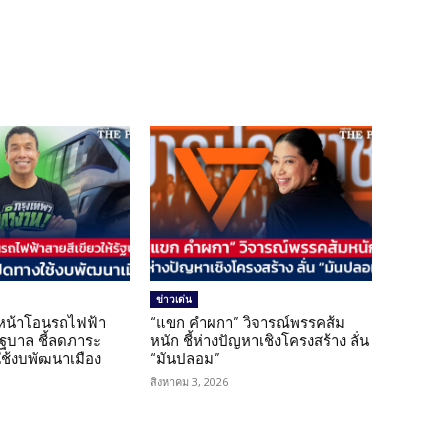
ข่าวเด่น
นหน้าโอนรถไฟฟ้า
“แขก คำผกา” วิจารณ์พรรคส้ม
รัฐบาล ชี้ลดภาระ
หนัก ชี้ห่างปัญหาเชิงโครงสร้าง ลั่น
ใช้งบพัฒนาเมือง
“มันปลอม”
สิงหาคม 3, 2026