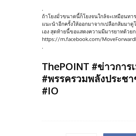
.
ถ้าโยงมั่วขนาดนี้ก็โยงจนใกล้จะเหมือนทารก
แนะนำอีกครั้งให้ออกมาจากเปลือกส้มมา
เอง สุดท้ายนี้ขอแสดงความมีมารยาทด้วย
https://m.facebook.com/MoveForwardP
.
ThePOINT #ข่าวการเม
#พรรครวมพลังประชาช
#IO