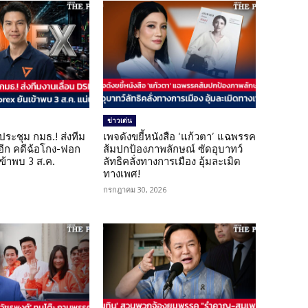
ข่าวเด่น
ดประชุม กมธ.! ส่งทีม
เพจดังขยี้หนังสือ ‘แก้วตา’ แฉพรรค
 อีก คดีฉ้อโกง-ฟอก
ส้มปกป้องภาพลักษณ์ ซัดอุบาทว์
เข้าพบ 3 ส.ค.
ลัทธิคลั่งทางการเมือง อุ้มละเมิด
ทางเพศ!
กรกฎาคม 30, 2026