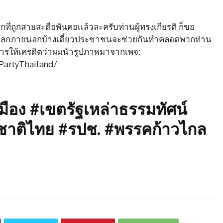
ที่ถูกสายสะดือพันคอเเล้วละครับท่านผู้ทรงเกียรติ ก็ขอ
ดูโลกภายนอกบ้างเดี๋ยวประชาชนจะช่วยกันทำคลอดพวกท่าน
การให้เครดิตว่าผมนำรูปภาพมาจากเพจ:
artyThailand/
ือง #เขตรัฐเหล่าธรรมทัศน์
าติไทย #รปช. #พรรคก้าวไกล