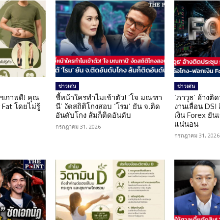
ข่าวเด่น
ข่าวเด่น
ุขภาพดี! คุณ
ชี้หน้าใครทำไมเข้าตัว! ‘โจ มณฑา
‘ภาวุธ’ อ้างติ
Fat โดยไม่รู้
นี’ งัดสถิติโกงสอบ ‘โรม’ ยัน จ.ติด
งานเลื่อน DSI
อันดับโกง ส้มก็ติดอันดับ
เงิน Forex ยัน
แน่นอน
กรกฎาคม 31, 2026
กรกฎาคม 31, 2026