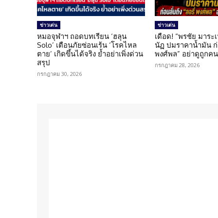
ข่าวเด่น
ข่าวเด่น
หมอจุฬาฯ ถอดบทเรียน ‘ฮลุน
เดือด! “พรชัย มาระเ
Solo’ เตือนภัยซ่อนเร้น ‘โรคไหล
นัฏ ปมราคาน้ำมัน ก่อ
ตาย’ เกิดขึ้นได้จริง ย้ำอย่าเพิ่งด่วน
พงศ์พล” อย่าดูถูกค
สรุป
กรกฎาคม 28, 2026
กรกฎาคม 30, 2026