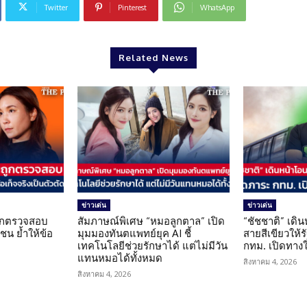
Twitter
Pinterest
WhatsApp
Related News
ข่าวเด่น
ข่าวเด่น
นถูกตรวจสอบ
สัมภาษณ์พิเศษ “หมอลูกตาล” เปิด
“ชัชชาติ” เดิ
น ย้ำให้ข้อ
มุมมองทันตแพทย์ยุค AI ชี้
สายสีเขียวให้
น
เทคโนโลยีช่วยรักษาได้ แต่ไม่มีวัน
กทม. เปิดทาง
แทนหมอได้ทั้งหมด
สิงหาคม 4, 2026
สิงหาคม 4, 2026