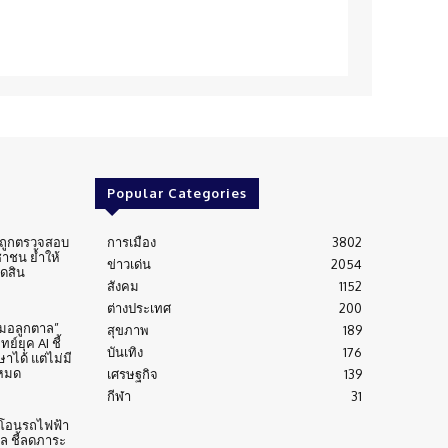
Popular Categories
่นถูกตรวจสอบ
การเมือง
3802
าชน ย้ำให้
ข่าวเด่น
2054
ัดสิน
สังคม
1152
ต่างประเทศ
200
หมอลูกตาล”
สุขภาพ
189
์ยุค AI ชี้
บันเทิง
176
าได้ แต่ไม่มี
งหมด
เศรษฐกิจ
139
กีฬา
31
้าโอนรถไฟฟ้า
าล ชี้ลดภาระ