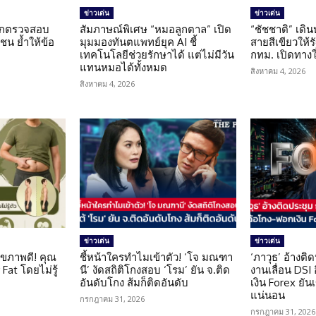
ข่าวเด่น
ข่าวเด่น
นถูกตรวจสอบ
สัมภาษณ์พิเศษ “หมอลูกตาล” เปิด
“ชัชชาติ” เดิ
น ย้ำให้ข้อ
มุมมองทันตแพทย์ยุค AI ชี้
สายสีเขียวให้
น
เทคโนโลยีช่วยรักษาได้ แต่ไม่มีวัน
กทม. เปิดทาง
แทนหมอได้ทั้งหมด
สิงหาคม 4, 2026
สิงหาคม 4, 2026
ข่าวเด่น
ข่าวเด่น
ุขภาพดี! คุณ
ชี้หน้าใครทำไมเข้าตัว! ‘โจ มณฑา
‘ภาวุธ’ อ้างติ
Fat โดยไม่รู้
นี’ งัดสถิติโกงสอบ ‘โรม’ ยัน จ.ติด
งานเลื่อน DSI
อันดับโกง ส้มก็ติดอันดับ
เงิน Forex ยัน
แน่นอน
กรกฎาคม 31, 2026
กรกฎาคม 31, 2026