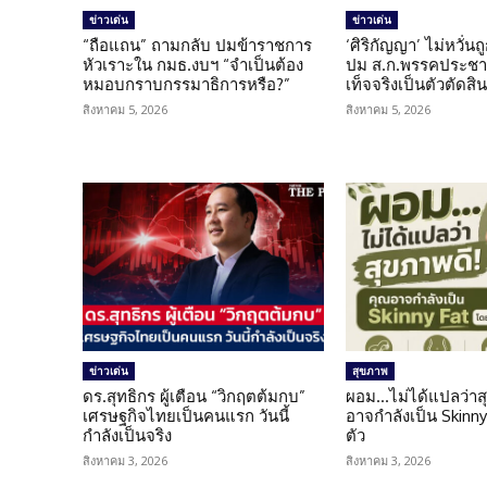
ข่าวเด่น
ข่าวเด่น
“ถือแถน” ถามกลับ ปมข้าราชการ
‘ศิริกัญญา’ ไม่หวั่
หัวเราะใน กมธ.งบฯ “จำเป็นต้อง
ปม ส.ก.พรรคประชาช
หมอบกราบกรรมาธิการหรือ?”
เท็จจริงเป็นตัวตัดสิ
สิงหาคม 5, 2026
สิงหาคม 5, 2026
ข่าวเด่น
สุขภาพ
ดร.สุทธิกร ผู้เตือน “วิกฤตต้มกบ”
ผอม…ไม่ได้แปลว่าส
เศรษฐกิจไทยเป็นคนแรก วันนี้
อาจกำลังเป็น Skinny 
กำลังเป็นจริง
ตัว
สิงหาคม 3, 2026
สิงหาคม 3, 2026