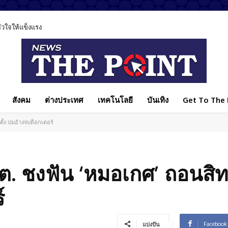
ลหัวใจให้แข็งแรง
สังคม
ต่างประเทศ
เทคโนโลยี
บันเทิง
Get To The P
ั้ง ปมอ้างจบด็อกเตอร์
ต. ชงฟัน ‘หมอเกศ’ ถอนสิทธ
์
Facebook
แบ่งปัน