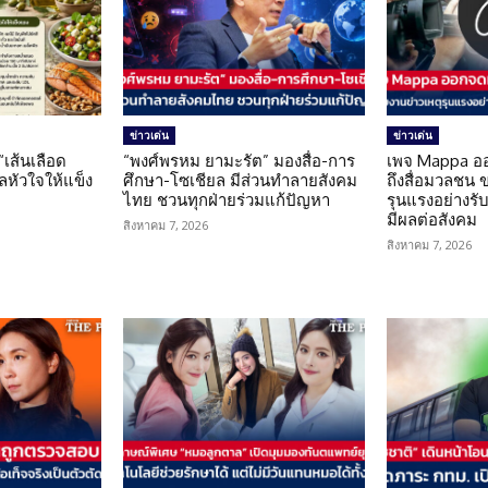
ข่าวเด่น
ข่าวเด่น
 “เส้นเลือด
“พงศ์พรหม ยามะรัต” มองสื่อ-การ
เพจ Mappa อ
แลหัวใจให้แข็ง
ศึกษา-โซเชียล มีส่วนทำลายสังคม
ถึงสื่อมวลชน 
ไทย ชวนทุกฝ่ายร่วมแก้ปัญหา
รุนแรงอย่างรับผ
มีผลต่อสังคม
สิงหาคม 7, 2026
สิงหาคม 7, 2026