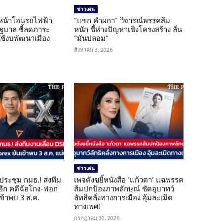
ข่าวเด่น
นหน้าโอนรถไฟฟ้า
“แขก คำผกา” วิจารณ์พรรคส้ม
รัฐบาล ชี้ลดภาระ
หนัก ชี้ห่างปัญหาเชิงโครงสร้าง ลั่น
ใช้งบพัฒนาเมือง
“มันปลอม”
สิงหาคม 3, 2026
ข่าวเด่น
ดประชุม กมธ.! ส่งทีม
เพจดังขยี้หนังสือ ‘แก้วตา’ แฉพรรค
 อีก คดีฉ้อโกง-ฟอก
ส้มปกป้องภาพลักษณ์ ซัดอุบาทว์
เข้าพบ 3 ส.ค.
ลัทธิคลั่งทางการเมือง อุ้มละเมิด
ทางเพศ!
กรกฎาคม 30, 2026