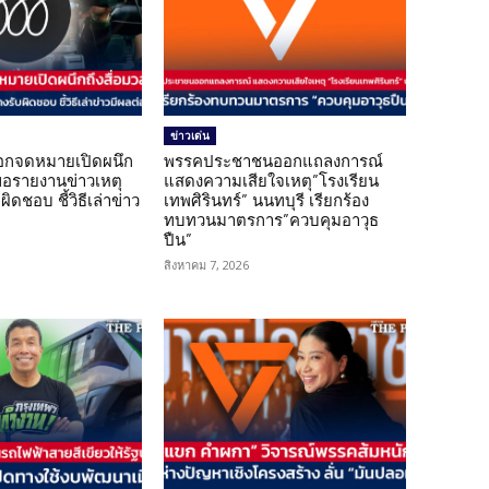
ข่าวเด่น
อกจดหมายเปิดผนึก
พรรคประชาชนออกแถลงการณ์
ขอรายงานข่าวเหตุ
แสดงความเสียใจเหตุ”โรงเรียน
ิดชอบ ชี้วิธีเล่าข่าว
เทพศิรินทร์” นนทบุรี เรียกร้อง
ทบทวนมาตรการ”ควบคุมอาวุธ
ปืน”
สิงหาคม 7, 2026