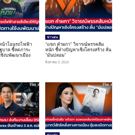
ข่าวเด่น
นหน้าโอนรถไฟฟ้า
“แขก คำผกา” วิจารณ์พรรคส้ม
รัฐบาล ชี้ลดภาระ
หนัก ชี้ห่างปัญหาเชิงโครงสร้าง ลั่น
ใช้งบพัฒนาเมือง
“มันปลอม”
สิงหาคม 3, 2026
ข่าวเด่น