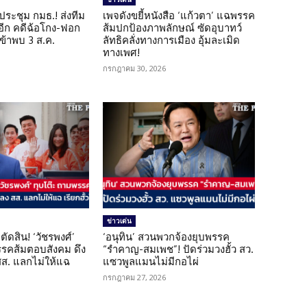
ดประชุม กมธ.! ส่งทีม
เพจดังขยี้หนังสือ ‘แก้วตา’ แฉพรรค
 อีก คดีฉ้อโกง-ฟอก
ส้มปกป้องภาพลักษณ์ ซัดอุบาทว์
เข้าพบ 3 ส.ค.
ลัทธิคลั่งทางการเมือง อุ้มละเมิด
ทางเพศ!
กรกฎาคม 30, 2026
ข่าวเด่น
ตัดสิน! ‘วัชรพงศ์’
‘อนุทิน’ สวนพวกจ้องยุบพรรค
รรคส้มตอบสังคม ดึง
“รำคาญ-สมเพช”! ปัดร่วมวงฮั้ว สว.
 สส. แลกไม่ให้แฉ
แซวพูลแมนไม่มีกอไผ่
กรกฎาคม 27, 2026