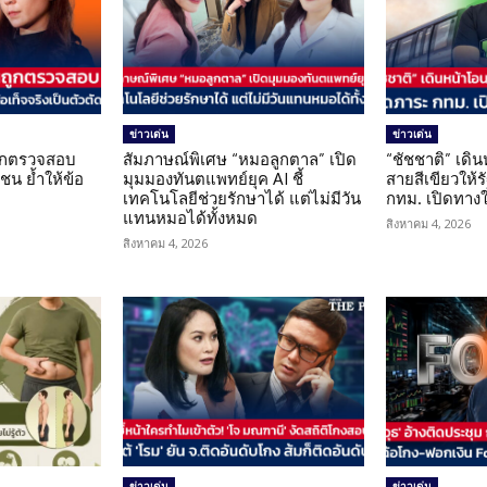
ข่าวเด่น
ข่าวเด่น
นถูกตรวจสอบ
สัมภาษณ์พิเศษ “หมอลูกตาล” เปิด
“ชัชชาติ” เดิ
น ย้ำให้ข้อ
มุมมองทันตแพทย์ยุค AI ชี้
สายสีเขียวให้
น
เทคโนโลยีช่วยรักษาได้ แต่ไม่มีวัน
กทม. เปิดทาง
แทนหมอได้ทั้งหมด
สิงหาคม 4, 2026
สิงหาคม 4, 2026
ข่าวเด่น
ข่าวเด่น