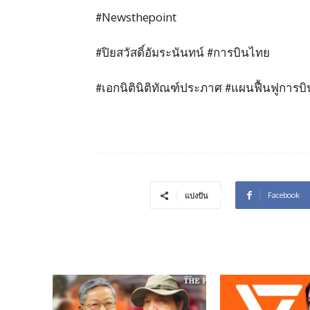
#Newsthepoint
#ปิยสวัสดิ์อัมระนันทน์ #การบินไทย
#เอกนิตินิติทัณฑ์ประภาศ #แผนฟื้นฟูการบ
Facebook
แบ่งปัน