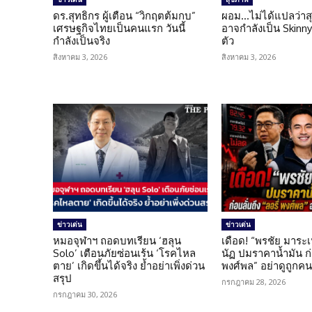
ดร.สุทธิกร ผู้เตือน “วิกฤตต้มกบ”
ผอม…ไม่ได้แปลว่าส
เศรษฐกิจไทยเป็นคนแรก วันนี้
อาจกำลังเป็น Skinny 
กำลังเป็นจริง
ตัว
สิงหาคม 3, 2026
สิงหาคม 3, 2026
ข่าวเด่น
ข่าวเด่น
หมอจุฬาฯ ถอดบทเรียน ‘ฮลุน
เดือด! “พรชัย มาระเ
Solo’ เตือนภัยซ่อนเร้น ‘โรคไหล
นัฏ ปมราคาน้ำมัน ก่อ
ตาย’ เกิดขึ้นได้จริง ย้ำอย่าเพิ่งด่วน
พงศ์พล” อย่าดูถูกค
สรุป
กรกฎาคม 28, 2026
กรกฎาคม 30, 2026