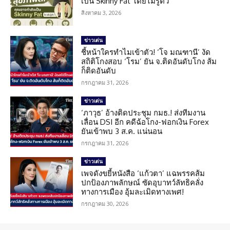
เป็น Skinny Fat โดยไม่รู้ตัว
สิงหาคม 3, 2026
ข่าวเด่น
ชี้หน้าใครทำไมเข้าตัว! ‘โจ มณฑานี’ งัด
สถิติโกงสอบ ‘โรม’ ยัน จ.ติดอันดับโกง ส้ม
ก็ติดอันดับ
กรกฎาคม 31, 2026
ข่าวเด่น
‘ภาวุธ’ อ้างติดประชุม กมธ.! ส่งทีมงาน
เลื่อน DSI อีก คดีฉ้อโกง-ฟอกเงิน Forex
ยันเข้าพบ 3 ส.ค. แน่นอน
กรกฎาคม 31, 2026
ข่าวเด่น
เพจดังขยี้หนังสือ ‘แก้วตา’ แฉพรรคส้ม
ปกป้องภาพลักษณ์ ซัดอุบาทว์ลัทธิคลั่ง
ทางการเมือง อุ้มละเมิดทางเพศ!
กรกฎาคม 30, 2026