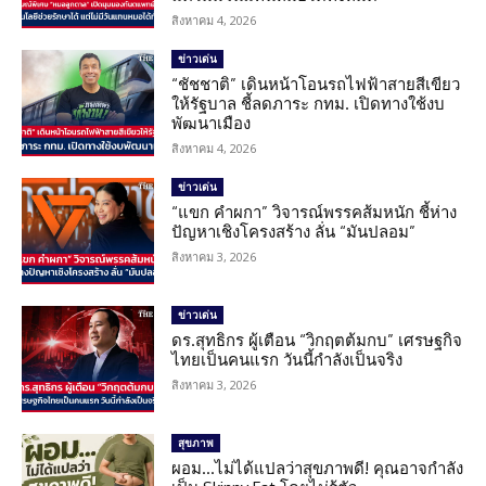
สิงหาคม 4, 2026
ข่าวเด่น
“ชัชชาติ” เดินหน้าโอนรถไฟฟ้าสายสีเขียว
ให้รัฐบาล ชี้ลดภาระ กทม. เปิดทางใช้งบ
พัฒนาเมือง
สิงหาคม 4, 2026
ข่าวเด่น
“แขก คำผกา” วิจารณ์พรรคส้มหนัก ชี้ห่าง
ปัญหาเชิงโครงสร้าง ลั่น “มันปลอม”
สิงหาคม 3, 2026
ข่าวเด่น
ดร.สุทธิกร ผู้เตือน “วิกฤตต้มกบ” เศรษฐกิจ
ไทยเป็นคนแรก วันนี้กำลังเป็นจริง
สิงหาคม 3, 2026
สุขภาพ
ผอม…ไม่ได้แปลว่าสุขภาพดี! คุณอาจกำลัง