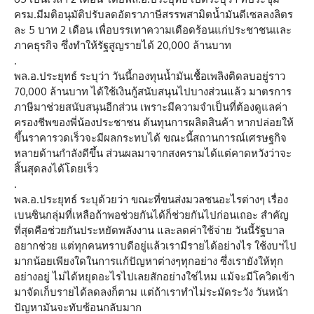
ครม.มีมติอนุมัติปรับลดอัตราภาษีสรรพสามิตน้ำมันดีเซลลงลิตร
ละ 5 บาท 2 เดือน เพื่อบรรเทาความเดือดร้อนแก่ประชาชนและ
ภาคธุรกิจ ซึ่งทำให้รัฐสูญรายได้ 20,000 ล้านบาท
.
พล.อ.ประยุทธ์ ระบุว่า วันนี้กองทุนน้ำมันเชื้อเพลิงติดลบอยู่ราว
70,000 ล้านบาท ได้ใช้เงินกู้สนับสนุนไปบางส่วนแล้ว มาตรการ
ภาษีมาช่วยสนับสนุนอีกส่วน เพราะมีความจำเป็นที่ต้องดูแลค่า
ครองชีพของพี่น้องประชาชน ต้นทุนการผลิตสินค้า หากปล่อยให้
ขึ้นราคารวดเร็วจะมีผลกระทบได้ ขณะนี้สถานการณ์เศรษฐกิจ
หลายด้านกำลังดีขึ้น ส่วนผลมาจากสงครามได้แต่คาดหวังว่าจะ
สิ้นสุดลงได้โดยเร็ว
.
พล.อ.ประยุทธ์ ระบุด้วยว่า ขณะที่ขนส่งมวลชนอะไรต่างๆ เรื่อง
เบนซินกลุ่มที่เหลือถ้าพอช่วยกันได้ก็ช่วยกันไปก่อนเถอะ สำคัญ
ที่สุดคือช่วยกันประหยัดพลังงาน และลดค่าใช้จ่าย วันนี้รัฐบาล
อยากช่วย แต่ทุกคนทราบดีอยู่แล้วเรามีรายได้อย่างไร ใช้งบฯไป
มากน้อยเพียงใดในการแก้ปัญหาต่างๆทุกอย่าง ซึ่งเรายังให้ทุก
อย่างอยู่ ไม่ได้หยุดอะไรไปเลยสักอย่างใช่ไหม แม้จะมีโควิดเข้า
มาจัดเก็บรายได้ลดลงก็ตาม แต่ถ้าเราทำไม่ระมัดระวัง วันหน้า
ปัญหามันจะทับซ้อนกลับมาก