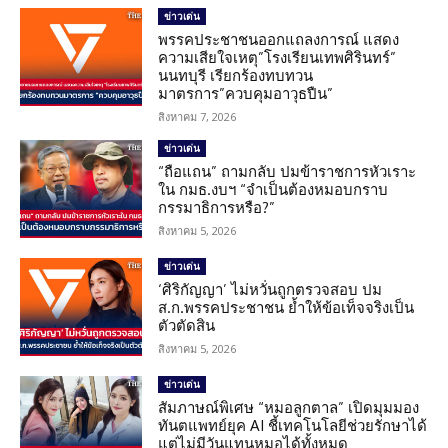
ข่าวเด่น
พรรคประชาชนออกแถลงการณ์ แสดง
ความเสียใจเหตุ”โรงเรียนเทพศิรินทร์”
นนทบุรี เรียกร้องทบทวน
มาตรการ”ควบคุมอาวุธปืน”
สิงหาคม 7, 2026
ข่าวเด่น
“ถือแถน” ถามกลับ ปมข้าราชการหัวเราะ
ใน กมธ.งบฯ “จำเป็นต้องหมอบกราบ
กรรมาธิการหรือ?”
สิงหาคม 5, 2026
ข่าวเด่น
‘ศิริกัญญา’ ไม่หวั่นถูกตรวจสอบ ปม
ส.ก.พรรคประชาชน ย้ำให้ข้อเท็จจริงเป็น
ตัวตัดสิน
สิงหาคม 5, 2026
ข่าวเด่น
สัมภาษณ์พิเศษ “หมอลูกตาล” เปิดมุมมอง
ทันตแพทย์ยุค AI ชี้เทคโนโลยีช่วยรักษาได้
แต่ไม่มีวันแทนหมอได้ทั้งหมด