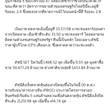
ภูมิภาคอื่น ๆ ของโลกในปี 67 แต่ยังโตช้ากว่าช่วงก่อนโควิด-19
ขณะที่คาดว่า อัตราการขยายตัวของเศรษฐกิจไทยปีนี้จะอยู่ที่
ร้อยละ 2.4 ซึ่งลดลงจากที่คาดการณ์ไว้ก่อนหน้านี้ที่ ร้อยละ 2.8
เงินบาท ดตลาดเย็นนี้อยู่ที่ 33.57/58 บาท/ดอลลาร์อ่อนค่า
จากเปิดตลาด เมื่อเช้าที่ระดับ 33.50 บาท/ดอลลาร์ โดยตลาดรอ
ติดตามตัวเลขเศรษฐกิจสหรัฐฯ คืนนี้เป็นหลัก โดยเฉพาะดัชนี
ราคาผู้บริโภค (CPI) เดือนก.ย. ซึ่งตลาดคาดว่าจะชะลอตัว
ดัชนี SET ปิดวันนี้ 1,468.52 จุด เพิ่มขึ้น 11.55 จุด มูลค่าซื้อ
ขาย 50,477.24 ล้านบาท ต่างชาติขายสุทธิ 1,653.84 ล้านบาท
ดัชนีฮั่งเส็งตลาดหุ้นฮ่องกงปิดพุ่งขึ้นในวันนี้ (10 ต.ค.)
ขานรับธนาคารกลางจีน (PBOC) ประกาศโครงการสวอป
สินทรัพย์เริ่มต้น 5 แสนล้านหยวนเพื่อดันตลาดหุ้น ดัชนีฮั่งเส็งปิด
ที่ระดับ 21,251.98 จุด เพิ่มขึ้น 614.74 จุด