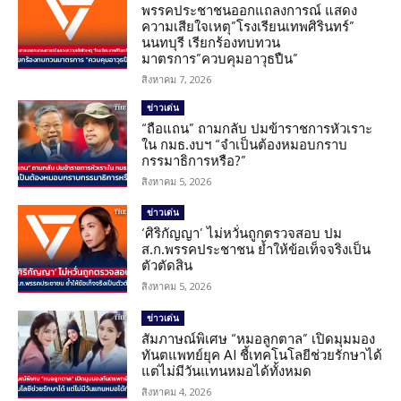
พรรคประชาชนออกแถลงการณ์ แสดง
ความเสียใจเหตุ”โรงเรียนเทพศิรินทร์”
นนทบุรี เรียกร้องทบทวน
มาตรการ”ควบคุมอาวุธปืน”
สิงหาคม 7, 2026
ข่าวเด่น
“ถือแถน” ถามกลับ ปมข้าราชการหัวเราะ
ใน กมธ.งบฯ “จำเป็นต้องหมอบกราบ
กรรมาธิการหรือ?”
สิงหาคม 5, 2026
ข่าวเด่น
‘ศิริกัญญา’ ไม่หวั่นถูกตรวจสอบ ปม
ส.ก.พรรคประชาชน ย้ำให้ข้อเท็จจริงเป็น
ตัวตัดสิน
สิงหาคม 5, 2026
ข่าวเด่น
สัมภาษณ์พิเศษ “หมอลูกตาล” เปิดมุมมอง
ทันตแพทย์ยุค AI ชี้เทคโนโลยีช่วยรักษาได้
แต่ไม่มีวันแทนหมอได้ทั้งหมด
สิงหาคม 4, 2026