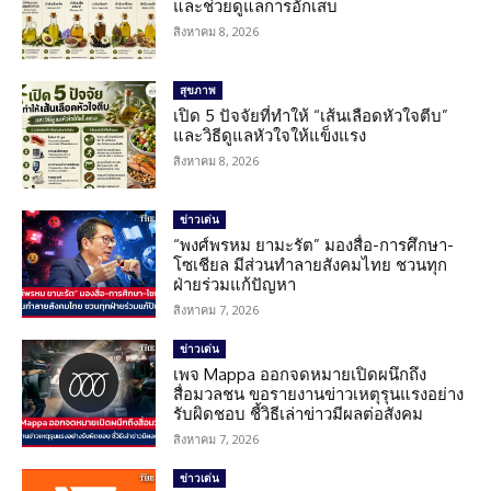
และช่วยดูแลการอักเสบ
สิงหาคม 8, 2026
สุขภาพ
เปิด 5 ปัจจัยที่ทำให้ “เส้นเลือดหัวใจตีบ”
และวิธีดูแลหัวใจให้แข็งแรง
สิงหาคม 8, 2026
ข่าวเด่น
“พงศ์พรหม ยามะรัต” มองสื่อ-การศึกษา-
โซเชียล มีส่วนทำลายสังคมไทย ชวนทุก
ฝ่ายร่วมแก้ปัญหา
สิงหาคม 7, 2026
ข่าวเด่น
เพจ Mappa ออกจดหมายเปิดผนึกถึง
สื่อมวลชน ขอรายงานข่าวเหตุรุนแรงอย่าง
รับผิดชอบ ชี้วิธีเล่าข่าวมีผลต่อสังคม
สิงหาคม 7, 2026
ข่าวเด่น