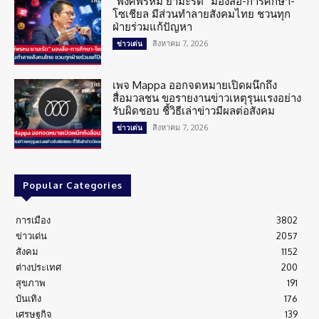
“พงศ์พรหม ยามะรัต” มองสื่อ-การศึกษา-
โซเชียล มีส่วนทำลายสังคมไทย ชวนทุก
ฝ่ายร่วมแก้ปัญหา
สิงหาคม 7, 2026
ข่าวเด่น
เพจ Mappa ออกจดหมายเปิดผนึกถึง
สื่อมวลชน ขอรายงานข่าวเหตุรุนแรงอย่าง
รับผิดชอบ ชี้วิธีเล่าข่าวมีผลต่อสังคม
สิงหาคม 7, 2026
ข่าวเด่น
Popular Categories
การเมือง
3802
ข่าวเด่น
2057
สังคม
1152
ต่างประเทศ
200
สุขภาพ
191
บันเทิง
176
เศรษฐกิจ
139