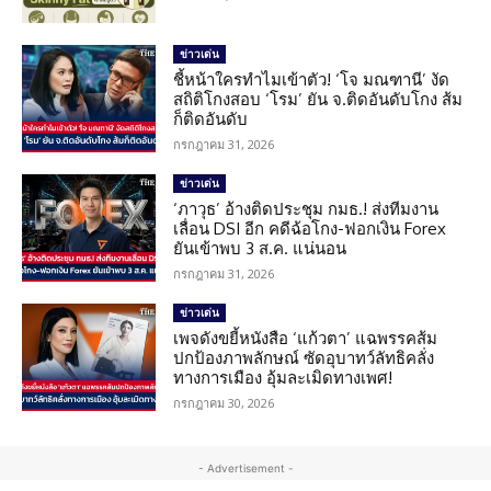
ข่าวเด่น
ชี้หน้าใครทำไมเข้าตัว! ‘โจ มณฑานี’ งัด
สถิติโกงสอบ ‘โรม’ ยัน จ.ติดอันดับโกง ส้ม
ก็ติดอันดับ
กรกฎาคม 31, 2026
ข่าวเด่น
‘ภาวุธ’ อ้างติดประชุม กมธ.! ส่งทีมงาน
เลื่อน DSI อีก คดีฉ้อโกง-ฟอกเงิน Forex
ยันเข้าพบ 3 ส.ค. แน่นอน
กรกฎาคม 31, 2026
ข่าวเด่น
เพจดังขยี้หนังสือ ‘แก้วตา’ แฉพรรคส้ม
ปกป้องภาพลักษณ์ ซัดอุบาทว์ลัทธิคลั่ง
ทางการเมือง อุ้มละเมิดทางเพศ!
กรกฎาคม 30, 2026
- Advertisement -