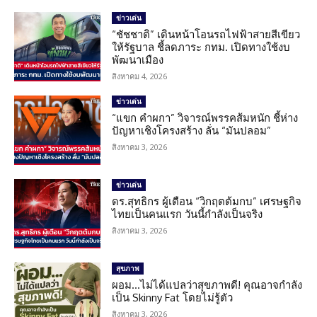
ข่าวเด่น
“ชัชชาติ” เดินหน้าโอนรถไฟฟ้าสายสีเขียว
ให้รัฐบาล ชี้ลดภาระ กทม. เปิดทางใช้งบ
พัฒนาเมือง
สิงหาคม 4, 2026
ข่าวเด่น
“แขก คำผกา” วิจารณ์พรรคส้มหนัก ชี้ห่าง
ปัญหาเชิงโครงสร้าง ลั่น “มันปลอม”
สิงหาคม 3, 2026
ข่าวเด่น
ดร.สุทธิกร ผู้เตือน “วิกฤตต้มกบ” เศรษฐกิจ
ไทยเป็นคนแรก วันนี้กำลังเป็นจริง
สิงหาคม 3, 2026
สุขภาพ
ผอม…ไม่ได้แปลว่าสุขภาพดี! คุณอาจกำลัง
เป็น Skinny Fat โดยไม่รู้ตัว
สิงหาคม 3, 2026