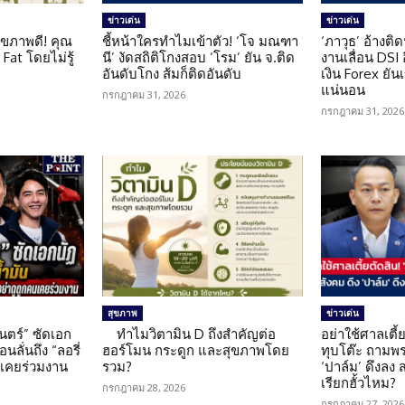
ข่าวเด่น
ข่าวเด่น
ุขภาพดี! คุณ
ชี้หน้าใครทำไมเข้าตัว! ‘โจ มณฑา
‘ภาวุธ’ อ้างติ
Fat โดยไม่รู้
นี’ งัดสถิติโกงสอบ ‘โรม’ ยัน จ.ติด
งานเลื่อน DSI
อันดับโกง ส้มก็ติดอันดับ
เงิน Forex ยัน
แน่นอน
กรกฎาคม 31, 2026
กรกฎาคม 31, 2026
สุขภาพ
ข่าวเด่น
นตร์” ซัดเอก
ทำไมวิตามิน D ถึงสำคัญต่อ
อย่าใช้ศาลเตี้ย
นลั่นถึง “ลอรี่
ฮอร์โมน กระดูก และสุขภาพโดย
ทุบโต๊ะ ถามพ
นเคยร่วมงาน
รวม?
‘ปาล์ม’ ดึงลง
เรียกฮั้วไหม?
กรกฎาคม 28, 2026
กรกฎาคม 27, 2026