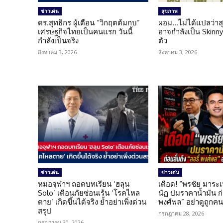
ข่าวเด่น
สุขภาพ
ดร.สุทธิกร ผู้เตือน “วิกฤตต้มกบ”
ผอม…ไม่ได้แปลว่าส
เศรษฐกิจไทยเป็นคนแรก วันนี้
อาจกำลังเป็น Skinny 
กำลังเป็นจริง
ตัว
สิงหาคม 3, 2026
สิงหาคม 3, 2026
ข่าวเด่น
ข่าวเด่น
หมอจุฬาฯ ถอดบทเรียน ‘ฮลุน
เดือด! “พรชัย มาระเ
Solo’ เตือนภัยซ่อนเร้น ‘โรคไหล
นัฏ ปมราคาน้ำมัน ก่อ
ตาย’ เกิดขึ้นได้จริง ย้ำอย่าเพิ่งด่วน
พงศ์พล” อย่าดูถูกค
สรุป
กรกฎาคม 28, 2026
กรกฎาคม 30, 2026