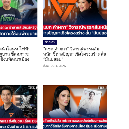
ข่าวเด่น
นหน้าโอนรถไฟฟ้า
“แขก คำผกา” วิจารณ์พรรคส้ม
รัฐบาล ชี้ลดภาระ
หนัก ชี้ห่างปัญหาเชิงโครงสร้าง ลั่น
ใช้งบพัฒนาเมือง
“มันปลอม”
สิงหาคม 3, 2026