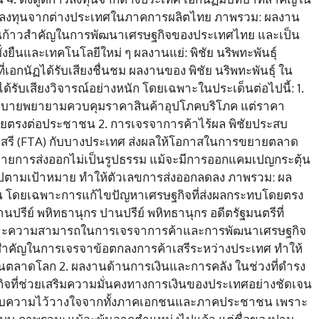
มการลงทุนจากต่างประเทศในภาคการผลิตไทย ภาพรวม: ผลงาน
็นก้าวสำคัญในการพัฒนาเศรษฐกิจของประเทศไทย และเป็น
งยืนและเทคโนโลยีใหม่ ๆ ผลงานแย่: พิชัย นริพทะพันธุ์
เอกนัฏได้รับเสียงชื่นชม ผลงานของ พิชัย นริพทะพันธุ์ ใน
รับเสียงวิจารณ์อย่างหนัก โดยเฉพาะในประเด็นต่อไปนี้: 1.
โยบายพยายามควบคุมราคาสินค้าอุปโภคบริโภค แต่ราคา
โดยตรงต่อประชาชน 2. การเจรจาการค้าไร้ผล พิชัยประสบ
สรี (FTA) กับบางประเทศ ส่งผลให้โอกาสในการขยายตลาด
ายการส่งออกไม่เป็นรูปธรรม แม้จะมีการออกแคมเปญกระตุ้น
็นไปตามเป้าหมาย ทำให้ตัวเลขการส่งออกลดลง ภาพรวม: ผล
น โดยเฉพาะการแก้ไขปัญหาเศรษฐกิจที่ส่งผลกระทบโดยตรง
ปรีย์ พหิทธานุกร ปานปรีย์ พหิทธานุกร อดีตรัฐมนตรีที่
พราะความสามารถในการเจรจาการค้าและการพัฒนาเศรษฐกิจ
าทสำคัญในการเจรจาข้อตกลงการค้าเสรีระหว่างประเทศ ทำให้
นตลาดโลก 2. ผลงานด้านการเงินและการคลัง ในช่วงที่ดำรง
จที่ช่วยเสริมความมั่นคงทางการเงินของประเทศอย่างชัดเจน
ได้รับความไว้วางใจจากทั้งภาคเอกชนและภาคประชาชน เพราะ