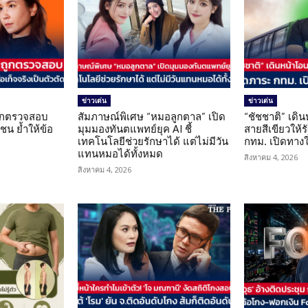
ข่าวเด่น
ข่าวเด่น
นถูกตรวจสอบ
สัมภาษณ์พิเศษ “หมอลูกตาล” เปิด
“ชัชชาติ” เดิ
น ย้ำให้ข้อ
มุมมองทันตแพทย์ยุค AI ชี้
สายสีเขียวให้
น
เทคโนโลยีช่วยรักษาได้ แต่ไม่มีวัน
กทม. เปิดทาง
แทนหมอได้ทั้งหมด
สิงหาคม 4, 2026
สิงหาคม 4, 2026