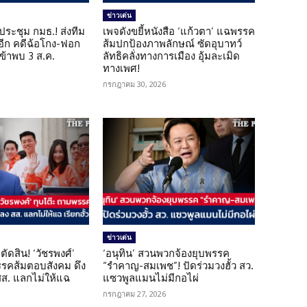
ข่าวเด่น
ดประชุม กมธ.! ส่งทีม
เพจดังขยี้หนังสือ ‘แก้วตา’ แฉพรรค
 อีก คดีฉ้อโกง-ฟอก
ส้มปกป้องภาพลักษณ์ ซัดอุบาทว์
เข้าพบ 3 ส.ค.
ลัทธิคลั่งทางการเมือง อุ้มละเมิด
ทางเพศ!
กรกฎาคม 30, 2026
ข่าวเด่น
ตัดสิน! ‘วัชรพงศ์’
‘อนุทิน’ สวนพวกจ้องยุบพรรค
รรคส้มตอบสังคม ดึง
“รำคาญ-สมเพช”! ปัดร่วมวงฮั้ว สว.
 สส. แลกไม่ให้แฉ
แซวพูลแมนไม่มีกอไผ่
กรกฎาคม 27, 2026