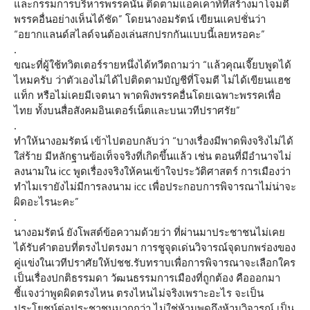
และกรรมการบริหารพรรคนั้น ติดตามแอคเคาท์ที่สร้างมาโจมตี
พรรคอื่นอย่างเห็นได้ชัด” โดยนางอมรัตน์ เขียนแคปชั่นว่า
“อยากแลนด์สไลด์จนต้องเล่นสกปรกกันแบบนี้เลยหรอคะ”
.
ขณะที่ผู้ใช้ทวิตเตอร์รายหนึ่งได้ทวีตถามว่า “แล้วคุณเจี๊ยบพูดได้
ไหมครับ ว่าตัวเองไม่ได้ไปติดตามบัญชีที่โจมตี ไม่ได้เขียนแฮช
แท็ก หรือไม่เคยมีเจตนา พาดพิงพรรคอื่นโดยเฉพาะพรรคเพื่อ
ไทย ทั้งบนสื่อสังคมอินเตอร์เน็ตและบนเวทีปราศรัย”
.
ทำให้นางอมรัตน์ เข้าไปตอบกลับว่า “บางเรื่องมีพาดพิงจริงไม่ได้
ใส่ร้าย มีหลักฐานข้อเท็จจริงที่เกิดขึ้นแล้ว เช่น ตอนที่มีอำนาจไม่
ลงนามใน icc พูดเรื่องจริงให้คนเข้าใจประวัติศาสตร์ การเมืองว่า
ทำไมเรายังไม่มีการลงนาม icc เพื่อประกอบการพิจารณาไม่น่าจะ
ผิดอะไรนะคะ”
.
นางอมรัตน์ ยังโพสต์ข้อความด้วยว่า ที่ผ่านมาประชาชนไม่เคย
ได้รับคำตอบที่ตรงไปตรงมา การชูจุดเด่นวิจารณ์จุดบกพร่องของ
คู่แข่งในเวทีปราศัยให้ปชช.รับทราบเพื่อการพิจารณาจะเลือกใคร
เป็นเรื่องปกติธรรมดา วัฒนธรรมการเมืองที่ถูกต้อง คือออกมา
ชี้แจงว่าพูดผิดตรงไหน ตรงไหนไม่จริงเพราะอะไร จะเป็น
ประโยชน์ต่อประชาชนมากกว่า ไม่ใช่ห้ามพูดถึงห้ามวิจารณ์ เป็น