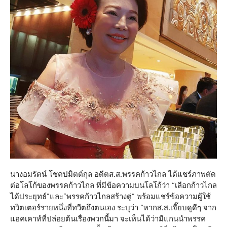
นางอมรัตน์ โชคปมิตต์กุล อดีตส.ส.พรรคก้าวไกล ได้แชร์ภาพตัด
ต่อโลโก้ของพรรคก้าวไกล ที่มีข้อความบนโลโก้ว่า “เลือกก้าวไกล
ได้ประยุทธ์”และ”พรรคก้าวไกลสร้างตู่” พร้อมแชร์ข้อความผู้ใช้
ทวิตเตอร์รายหนึ่งที่ทวีตถึงตนเอง ระบุว่า “หากส.ส.เจี๊ยบดูดีๆ จาก
แอคเคาท์ที่ปล่อยต้นเรื่องพวกนี้มา จะเห็นได้ว่ามีแกนนำพรรค