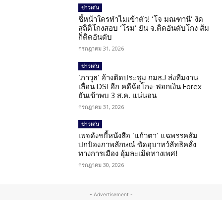
ข่าวเด่น
ชี้หน้าใครทำไมเข้าตัว! ‘โจ มณฑานี’ งัด
สถิติโกงสอบ ‘โรม’ ยัน จ.ติดอันดับโกง ส้ม
ก็ติดอันดับ
กรกฎาคม 31, 2026
ข่าวเด่น
‘ภาวุธ’ อ้างติดประชุม กมธ.! ส่งทีมงาน
เลื่อน DSI อีก คดีฉ้อโกง-ฟอกเงิน Forex
ยันเข้าพบ 3 ส.ค. แน่นอน
กรกฎาคม 31, 2026
ข่าวเด่น
เพจดังขยี้หนังสือ ‘แก้วตา’ แฉพรรคส้ม
ปกป้องภาพลักษณ์ ซัดอุบาทว์ลัทธิคลั่ง
ทางการเมือง อุ้มละเมิดทางเพศ!
กรกฎาคม 30, 2026
- Advertisement -