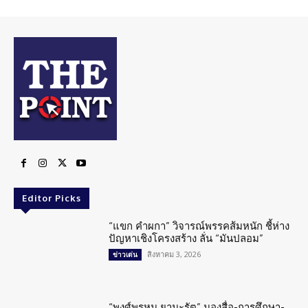
Editor Picks
“แขก คำผกา” วิจารณ์พรรคส้มหนัก ชี้ห่าง
ปัญหาเชิงโครงสร้าง ลั่น “มันปลอม”
สิงหาคม 3, 2026
ข่าวเด่น
“พงศ์พรหม ยามะรัต” มองสื่อ-การศึกษา-