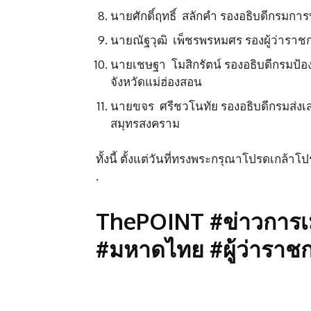
นายศักดิ์ฤทธิ์ สลักคำ รองอธิบดีกรมกา
นายณัฐวุฒิ เพ็ชรพรหมศร รองผู้ว่าราชกา
นายเชษฐา โมสิกรัตน์ รองอธิบดีกรมป้
จังหวัดแม่ฮ่องสอน
นายขจร ศรีชวโนทัย รองอธิบดีกรมส่งเส
สมุทรสงคราม
ทั้งนี้ ตั้งแต่วันที่ทรงพระกรุณาโปรดเกล้าโ
.
ThePOINT #ข่าวการเมื
#มหาดไทย #ผู้ว่าราชก