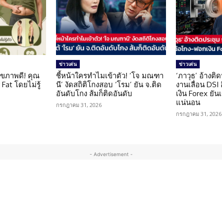
ข่าวเด่น
ข่าวเด่น
ุขภาพดี! คุณ
ชี้หน้าใครทำไมเข้าตัว! ‘โจ มณฑา
‘ภาวุธ’ อ้างติ
Fat โดยไม่รู้
นี’ งัดสถิติโกงสอบ ‘โรม’ ยัน จ.ติด
งานเลื่อน DSI
อันดับโกง ส้มก็ติดอันดับ
เงิน Forex ยัน
แน่นอน
กรกฎาคม 31, 2026
กรกฎาคม 31, 2026
- Advertisement -