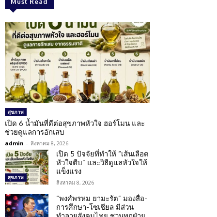
Must Read
สุขภาพ
เปิด 6 น้ำมันที่ดีต่อสุขภาพหัวใจ ฮอร์โมน และ
ช่วยดูแลการอักเสบ
admin
-
สิงหาคม 8, 2026
เปิด 5 ปัจจัยที่ทำให้ “เส้นเลือด
หัวใจตีบ” และวิธีดูแลหัวใจให้
แข็งแรง
สุขภาพ
สิงหาคม 8, 2026
“พงศ์พรหม ยามะรัต” มองสื่อ-
การศึกษา-โซเชียล มีส่วน
ทำลายสังคมไทย ชวนทุกฝ่าย