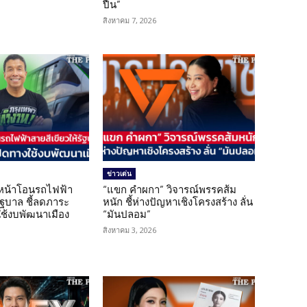
ปืน”
สิงหาคม 7, 2026
ข่าวเด่น
นหน้าโอนรถไฟฟ้า
“แขก คำผกา” วิจารณ์พรรคส้ม
รัฐบาล ชี้ลดภาระ
หนัก ชี้ห่างปัญหาเชิงโครงสร้าง ลั่น
ใช้งบพัฒนาเมือง
“มันปลอม”
สิงหาคม 3, 2026