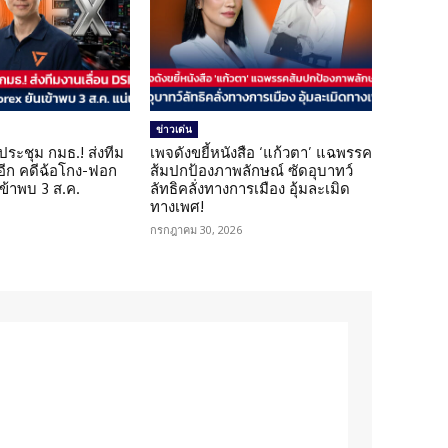
ข่าวเด่น
ดประชุม กมธ.! ส่งทีม
เพจดังขยี้หนังสือ ‘แก้วตา’ แฉพรรค
 อีก คดีฉ้อโกง-ฟอก
ส้มปกป้องภาพลักษณ์ ซัดอุบาทว์
เข้าพบ 3 ส.ค.
ลัทธิคลั่งทางการเมือง อุ้มละเมิด
ทางเพศ!
กรกฎาคม 30, 2026