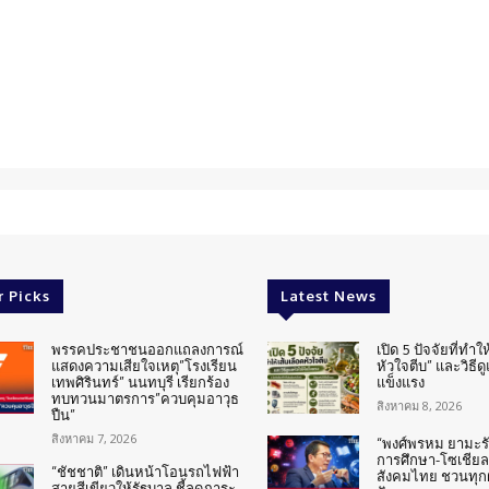
r Picks
Latest News
พรรคประชาชนออกแถลงการณ์
เปิด 5 ปัจจัยที่ทำให
แสดงความเสียใจเหตุ”โรงเรียน
หัวใจตีบ” และวิธีด
เทพศิรินทร์” นนทบุรี เรียกร้อง
แข็งแรง
ทบทวนมาตรการ”ควบคุมอาวุธ
สิงหาคม 8, 2026
ปืน”
สิงหาคม 7, 2026
“พงศ์พรหม ยามะรัต
การศึกษา-โซเชียล
“ชัชชาติ” เดินหน้าโอนรถไฟฟ้า
สังคมไทย ชวนทุกฝ
สายสีเขียวให้รัฐบาล ชี้ลดภาระ