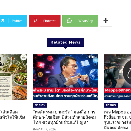
Twitter
Pinterest
WhatsApp
Related News
ข่าวเด่น
ข่าวเด่น
 “เส้นเลือด
“พงศ์พรหม ยามะรัต” มองสื่อ-การ
เพจ Mappa อ
แลหัวใจให้แข็ง
ศึกษา-โซเชียล มีส่วนทำลายสังคม
ถึงสื่อมวลชน 
ไทย ชวนทุกฝ่ายร่วมแก้ปัญหา
รุนแรงอย่างรับผ
มีผลต่อสังคม
สิงหาคม 7, 2026