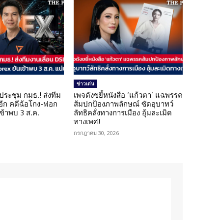
ข่าวเด่น
ดประชุม กมธ.! ส่งทีม
เพจดังขยี้หนังสือ ‘แก้วตา’ แฉพรรค
 อีก คดีฉ้อโกง-ฟอก
ส้มปกป้องภาพลักษณ์ ซัดอุบาทว์
เข้าพบ 3 ส.ค.
ลัทธิคลั่งทางการเมือง อุ้มละเมิด
ทางเพศ!
กรกฎาคม 30, 2026