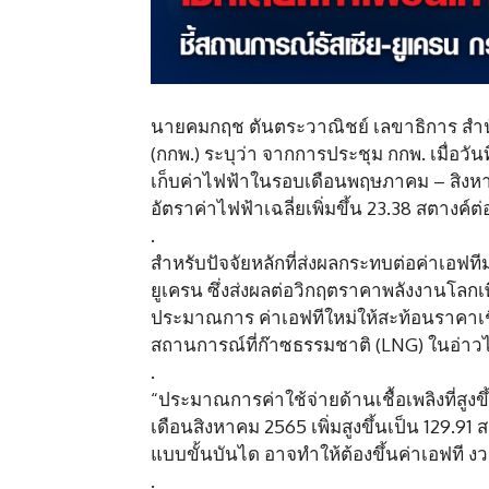
นายคมกฤช ตันตระวาณิชย์ เลขาธิการ สำ
(กกพ.) ระบุว่า จากการประชุม กกพ. เมื่อวันที
เก็บค่าไฟฟ้าในรอบเดือนพฤษภาคม – สิงหาคม
อัตราค่าไฟฟ้าเฉลี่ยเพิ่มขึ้น 23.38 สตางค์
.
สำหรับปัจจัยหลักที่ส่งผลกระทบต่อค่าเอ
ยูเครน ซึ่งส่งผลต่อวิกฤตราคาพลังงานโลกเพ
ประมาณการ ค่าเอฟทีใหม่ให้สะท้อนราคาเชื้
สถานการณ์ที่ก๊าซธรรมชาติ (LNG) ในอ่
.
“ประมาณการค่าใช้จ่ายด้านเชื้อเพลิงที่สู
เดือนสิงหาคม 2565 เพิ่มสูงขึ้นเป็น 129.
แบบขั้นบันได อาจทำให้ต้องขึ้นค่าเอฟที 
.