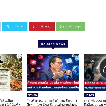
Twitter
Pinterest
WhatsApp
Related News
ข่าวเด่น
ข่าวเด่น
 “เส้นเลือด
“พงศ์พรหม ยามะรัต” มองสื่อ-การ
เพจ Mappa อ
แลหัวใจให้แข็ง
ศึกษา-โซเชียล มีส่วนทำลายสังคม
ถึงสื่อมวลชน 