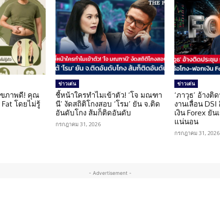
ข่าวเด่น
ข่าวเด่น
ุขภาพดี! คุณ
ชี้หน้าใครทำไมเข้าตัว! ‘โจ มณฑา
‘ภาวุธ’ อ้างติ
Fat โดยไม่รู้
นี’ งัดสถิติโกงสอบ ‘โรม’ ยัน จ.ติด
งานเลื่อน DSI
อันดับโกง ส้มก็ติดอันดับ
เงิน Forex ยัน
แน่นอน
กรกฎาคม 31, 2026
กรกฎาคม 31, 2026
- Advertisement -