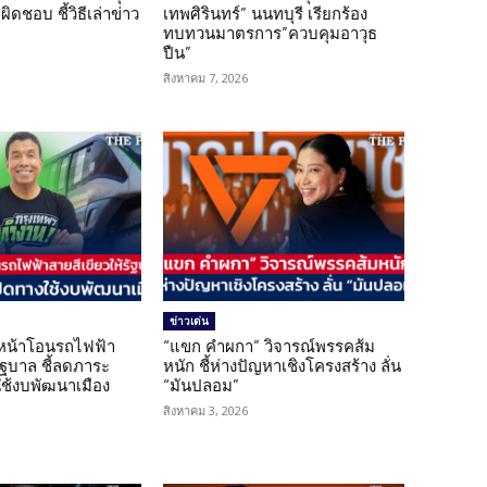
ิดชอบ ชี้วิธีเล่าข่าว
เทพศิรินทร์” นนทบุรี เรียกร้อง
ทบทวนมาตรการ”ควบคุมอาวุธ
ปืน”
สิงหาคม 7, 2026
ข่าวเด่น
นหน้าโอนรถไฟฟ้า
“แขก คำผกา” วิจารณ์พรรคส้ม
รัฐบาล ชี้ลดภาระ
หนัก ชี้ห่างปัญหาเชิงโครงสร้าง ลั่น
ใช้งบพัฒนาเมือง
“มันปลอม”
สิงหาคม 3, 2026