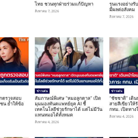
ไทย ชวนทุกฝ่ายร่วมแก้ปัญหา
รุนแรงอย่างรับผ
มีผลต่อสังคม
สิงหาคม 7, 2026
สิงหาคม 7, 2026
ข่าวเด่น
ข่าวเด่น
นถูกตรวจสอบ
สัมภาษณ์พิเศษ “หมอลูกตาล” เปิด
“ชัชชาติ” เดิ
น ย้ำให้ข้อ
มุมมองทันตแพทย์ยุค AI ชี้
สายสีเขียวให้
น
เทคโนโลยีช่วยรักษาได้ แต่ไม่มีวัน
กทม. เปิดทาง
แทนหมอได้ทั้งหมด
สิงหาคม 4, 2026
สิงหาคม 4, 2026