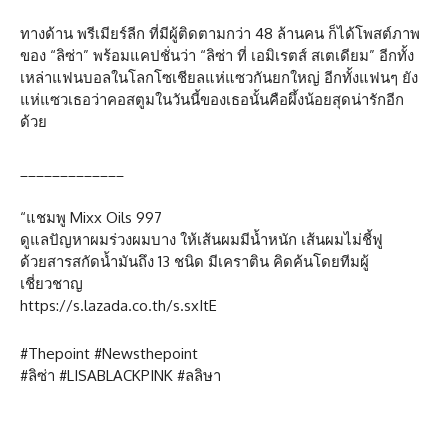
ทางด้าน พรีเมียร์ลีก ที่มีผู้ติดตามกว่า 48 ล้านคน ก็ได้โพสต์ภาพ
ของ “ลิซ่า” พร้อมแคปชั่นว่า “ลิซ่า ที่ เอมิเรตส์ สเตเดียม” อีกทั้ง
เหล่าแฟนบอลในโลกโซเชียลแห่แซวกันยกใหญ่ อีกทั้งแฟนๆ ยัง
แห่แซวเธอว่าคอสตูมในวันนี้ของเธอนั้นคือผึ้งน้อยสุดน่ารักอีก
ด้วย
_____________
“แชมพู Mixx Oils 997
ดูแลปัญหาผมร่วงผมบาง ให้เส้นผมมีน้ำหนัก เส้นผมไม่ชี้ฟู
ด้วยสารสกัดน้ำมันถึง 13 ชนิด มีเคราติน คิดค้นโดยทีมผู้
เชี่ยวชาญ
https://s.lazada.co.th/s.sxItE
#Thepoint #Newsthepoint
#ลิซ่า #LISABLACKPINK #ลลิษา