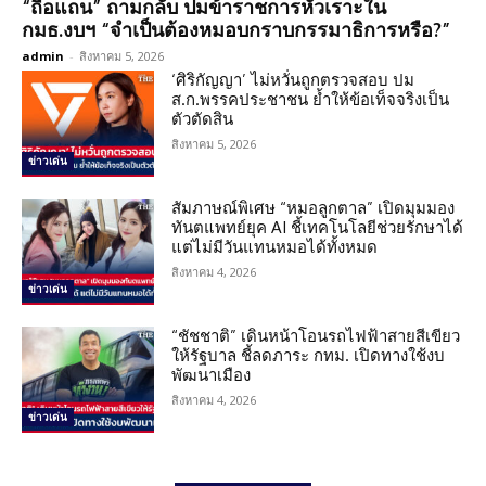
“ถือแถน” ถามกลับ ปมข้าราชการหัวเราะใน
กมธ.งบฯ “จำเป็นต้องหมอบกราบกรรมาธิการหรือ?”
admin
-
สิงหาคม 5, 2026
‘ศิริกัญญา’ ไม่หวั่นถูกตรวจสอบ ปม
ส.ก.พรรคประชาชน ย้ำให้ข้อเท็จจริงเป็น
ตัวตัดสิน
สิงหาคม 5, 2026
ข่าวเด่น
สัมภาษณ์พิเศษ “หมอลูกตาล” เปิดมุมมอง
ทันตแพทย์ยุค AI ชี้เทคโนโลยีช่วยรักษาได้
แต่ไม่มีวันแทนหมอได้ทั้งหมด
สิงหาคม 4, 2026
ข่าวเด่น
“ชัชชาติ” เดินหน้าโอนรถไฟฟ้าสายสีเขียว
ให้รัฐบาล ชี้ลดภาระ กทม. เปิดทางใช้งบ
พัฒนาเมือง
สิงหาคม 4, 2026
ข่าวเด่น