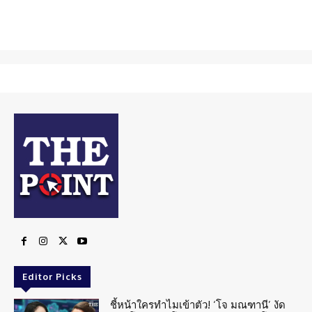
Editor Picks
ชี้หน้าใครทำไมเข้าตัว! ‘โจ มณฑานี’ งัด