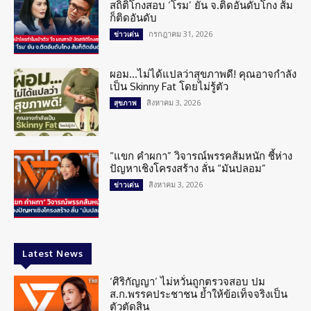
สถิติโกงสอบ ‘โรม’ ยัน จ.ติดอันดับโกง ส้ม
ก็ติดอันดับ
กรกฎาคม 31, 2026
ข่าวเด่น
ผอม…ไม่ได้แปลว่าสุขภาพดี! คุณอาจกำลัง
เป็น Skinny Fat โดยไม่รู้ตัว
สิงหาคม 3, 2026
สุขภาพ
“แขก คำผกา” วิจารณ์พรรคส้มหนัก ชี้ห่าง
ปัญหาเชิงโครงสร้าง ลั่น “มันปลอม”
สิงหาคม 3, 2026
ข่าวเด่น
Latest News
‘ศิริกัญญา’ ไม่หวั่นถูกตรวจสอบ ปม
ส.ก.พรรคประชาชน ย้ำให้ข้อเท็จจริงเป็น
ตัวตัดสิน