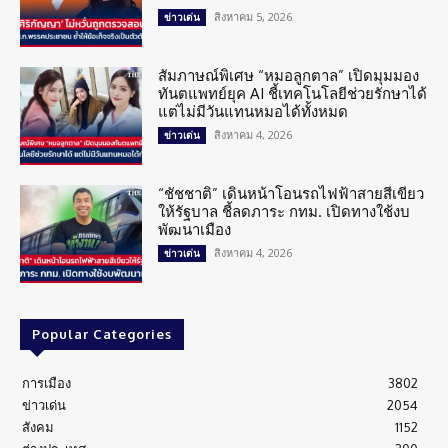
สิงหาคม 5, 2026
ข่าวเด่น
สัมภาษณ์พิเศษ “หมอลูกตาล” เปิดมุมมอง
ทันตแพทย์ยุค AI ชี้เทคโนโลยีช่วยรักษาได้
แต่ไม่มีวันแทนหมอได้ทั้งหมด
สิงหาคม 4, 2026
ข่าวเด่น
“ชัชชาติ” เดินหน้าโอนรถไฟฟ้าสายสีเขียว
ให้รัฐบาล ชี้ลดภาระ กทม. เปิดทางใช้งบ
พัฒนาเมือง
สิงหาคม 4, 2026
ข่าวเด่น
Popular Categories
การเมือง
3802
ข่าวเด่น
2054
สังคม
1152