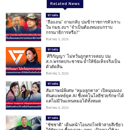
Related News
ข่าวเด่น
“ถือแถน” ถามกลับ ปมข้าราชการหัวเราะ
ใน กมธ.งบฯ “จำเป็นต้องหมอบกราบ
กรรมาธิการหรือ?”
สิงหาคม 5, 2026
ข่าวเด่น
‘ศิริกัญญา’ ไม่หวั่นถูกตรวจสอบ ปม
ส.ก.พรรคประชาชน ย้ำให้ข้อเท็จจริงเป็น
ตัวตัดสิน
สิงหาคม 5, 2026
ข่าวเด่น
สัมภาษณ์พิเศษ “หมอลูกตาล” เปิดมุมมอง
ทันตแพทย์ยุค AI ชี้เทคโนโลยีช่วยรักษาได้
แต่ไม่มีวันแทนหมอได้ทั้งหมด
สิงหาคม 4, 2026
ข่าวเด่น
“ชัชชาติ” เดินหน้าโอนรถไฟฟ้าสายสีเขียว
ให้รัฐบาล ชี้ลดภาระ กทม. เปิดทางใช้งบ