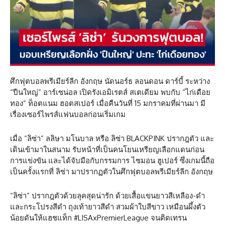
ศึกฟุตบอลพรีเมียร์ลีก อังกฤษ นัดนอร์ธ ลอนดอน ดาร์บี้ ระหว่าง
“ปืนใหญ่” อาร์เซน่อล เปิดรังเอมิเรตส์ สเตเดียม พบกับ “ไก่เดือย
ทอง” ท็อตแนม ฮอตสเปอร์ เมื่อคืนวันที่ 15 มกราคมที่ผ่านมา มี
เรื่องเซอร์ไพรส์แฟนบอลก่อนเริ่มเกม
เมื่อ “ลิซ่า” ลลิษา มโนบาล หรือ ลิซ่า BLACKPINK ปรากฎตัว และ
เดินเข้ามาในสนาม รับหน้าที่เป็นคนโยนเหรียญเลือกแดนก่อน
การแข่งขัน และได้จับมือกับกรรมการ ไซมอน ฮูเปอร์ ซึ่งเกมนี้ถือ
เป็นครั้งแรกที่ ลิซ่า มาปรากฏตัวในศึกฟุตบอลพรีเมียร์ลีก อังกฤษ
“ลิซ่า” ปรากฎตัวด้วยลุคสุดน่ารัก ด้วยเสื้อแขนยาวสีเหลือง-ดำ
และกระโปรงสีดำ ถุงเท้ายาวสีดำ สวมผ้าใบสีขาว เหมือนผึ้งตัว
น้อยดันให้แฮชแท็ก #LISAxPremierLeague จนติดเทรน