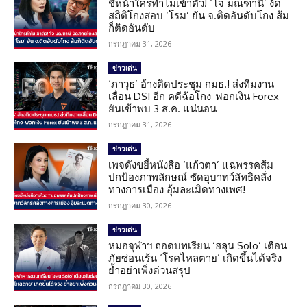
ชี้หน้าใครทำไมเข้าตัว! ‘โจ มณฑานี’ งัด
สถิติโกงสอบ ‘โรม’ ยัน จ.ติดอันดับโกง ส้ม
ก็ติดอันดับ
กรกฎาคม 31, 2026
ข่าวเด่น
‘ภาวุธ’ อ้างติดประชุม กมธ.! ส่งทีมงาน
เลื่อน DSI อีก คดีฉ้อโกง-ฟอกเงิน Forex
ยันเข้าพบ 3 ส.ค. แน่นอน
กรกฎาคม 31, 2026
ข่าวเด่น
เพจดังขยี้หนังสือ ‘แก้วตา’ แฉพรรคส้ม
ปกป้องภาพลักษณ์ ซัดอุบาทว์ลัทธิคลั่ง
ทางการเมือง อุ้มละเมิดทางเพศ!
กรกฎาคม 30, 2026
ข่าวเด่น
หมอจุฬาฯ ถอดบทเรียน ‘ฮลุน Solo’ เตือน
ภัยซ่อนเร้น ‘โรคไหลตาย’ เกิดขึ้นได้จริง
ย้ำอย่าเพิ่งด่วนสรุป
กรกฎาคม 30, 2026