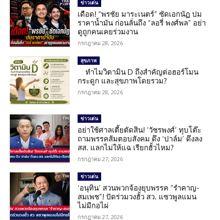
ข่าวเด่น
เดือด! “พรชัย มาระเนตร์” ซัดเอกนัฏ ปม
ราคาน้ำมัน ก่อนลั่นถึง “ลอรี่ พงศ์พล” อย่า
ดูถูกคนเคยร่วมงาน
กรกฎาคม 28, 2026
สุขภาพ
ทำไมวิตามิน D ถึงสำคัญต่อฮอร์โมน
กระดูก และสุขภาพโดยรวม?
กรกฎาคม 28, 2026
ข่าวเด่น
อย่าใช้ศาลเตี้ยตัดสิน! ‘วัชรพงศ์’ ทุบโต๊ะ
ถามพรรคส้มตอบสังคม ดึง ‘ปาล์ม’ ดึงลง
สส. แลกไม่ให้แฉ เรียกฮั้วไหม?
กรกฎาคม 27, 2026
ข่าวเด่น
‘อนุทิน’ สวนพวกจ้องยุบพรรค “รำคาญ-
สมเพช”! ปัดร่วมวงฮั้ว สว. แซวพูลแมน
ไม่มีกอไผ่
กรกฎาคม 27, 2026