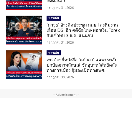
ก็ติดอันดับ
กรกฎาคม 31, 2026
ข่าวเด่น
‘ภาวุธ’ อ้างติดประชุม กมธ.! ส่งทีมงาน
เลื่อน DSI อีก คดีฉ้อโกง-ฟอกเงิน Forex
ยันเข้าพบ 3 ส.ค. แน่นอน
กรกฎาคม 31, 2026
ข่าวเด่น
เพจดังขยี้หนังสือ ‘แก้วตา’ แฉพรรคส้ม
ปกป้องภาพลักษณ์ ซัดอุบาทว์ลัทธิคลั่ง
ทางการเมือง อุ้มละเมิดทางเพศ!
กรกฎาคม 30, 2026
- Advertisement -