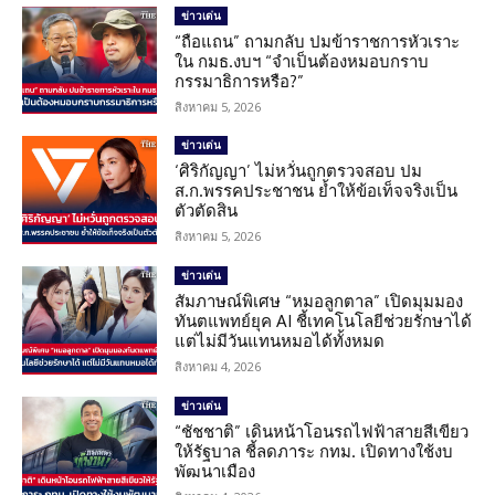
ข่าวเด่น
“ถือแถน” ถามกลับ ปมข้าราชการหัวเราะ
ใน กมธ.งบฯ “จำเป็นต้องหมอบกราบ
กรรมาธิการหรือ?”
สิงหาคม 5, 2026
ข่าวเด่น
‘ศิริกัญญา’ ไม่หวั่นถูกตรวจสอบ ปม
ส.ก.พรรคประชาชน ย้ำให้ข้อเท็จจริงเป็น
ตัวตัดสิน
สิงหาคม 5, 2026
ข่าวเด่น
สัมภาษณ์พิเศษ “หมอลูกตาล” เปิดมุมมอง
ทันตแพทย์ยุค AI ชี้เทคโนโลยีช่วยรักษาได้
แต่ไม่มีวันแทนหมอได้ทั้งหมด
สิงหาคม 4, 2026
ข่าวเด่น
“ชัชชาติ” เดินหน้าโอนรถไฟฟ้าสายสีเขียว
ให้รัฐบาล ชี้ลดภาระ กทม. เปิดทางใช้งบ
พัฒนาเมือง