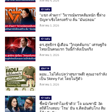
สิงหาคม 4, 2026
ข่าวเด่น
“แขก คำผกา” วิจารณ์พรรคส้มหนัก ชี้ห่าง
ปัญหาเชิงโครงสร้าง ลั่น “มันปลอม”
สิงหาคม 3, 2026
ข่าวเด่น
ดร.สุทธิกร ผู้เตือน “วิกฤตต้มกบ” เศรษฐกิจ
ไทยเป็นคนแรก วันนี้กำลังเป็นจริง
สิงหาคม 3, 2026
สุขภาพ
ผอม…ไม่ได้แปลว่าสุขภาพดี! คุณอาจกำลัง
เป็น Skinny Fat โดยไม่รู้ตัว
สิงหาคม 3, 2026
ข่าวเด่น
ชี้หน้าใครทำไมเข้าตัว! ‘โจ มณฑานี’ งัด
สถิติโกงสอบ ‘โรม’ ยัน จ.ติดอันดับโกง ส้ม