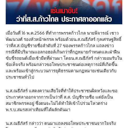
เมื่อวันที่ 16 พ.ค.2566 ที่ทำการพรรคก้าวไกล นายพิจารณ์ เชาว
พัฒนวงศ์ รองหัวหน้าพรรค พร้อมด้วยน.ส.ณธีภัสร์ กุลเศรษฐสิทธิ์
ว่าที่ส.ส.บัญชีรายชื่อลำดับที่ 27 ของพรรคก้าวไกล แถลงข่าว
กรณีที่มีปริมาณแอลกอฮอล์เกินกว่าที่กฎหมายกำหนดและฝ่าฝืน
ขับขี่รถยนต์เมื่อเช้ามืดที่ผ่านมา โดยน.ส.ณธีภัสร์ กล่าวยอมรับใน
ข้อเท็จจริง พร้อมกล่าวขอโทษประชาชนต่อเหตุการณ์ที่เกิดขึ้น
และพร้อมเข้าสู่กระบวนการยุติธรรมตามกฏหมายเช่นเดียวกับ
ประชาชนทั่วไป
น.ส.ณธีภัสร์ แสดงความเสียใจที่ทำให้ประชาชนผิดหวังและขอ
ประกาศลาออกจากการเป็นว่าที่ ส.ส. บัญชีรายชื่อ แต่ยังเป็น
สมาชิกพรรคอยู่ ซึ่งตนจะไม่ได้ทำให้เข้าไปร่วมโหวตร่าง
พ.ร.บ.สมรสเท่าเทียมที่ได้ผลักดันมา
น.ส.ณธีภัสร์ กล่าวว่า ตนมาแถลงขอโทษประชาชนจากใจจริง