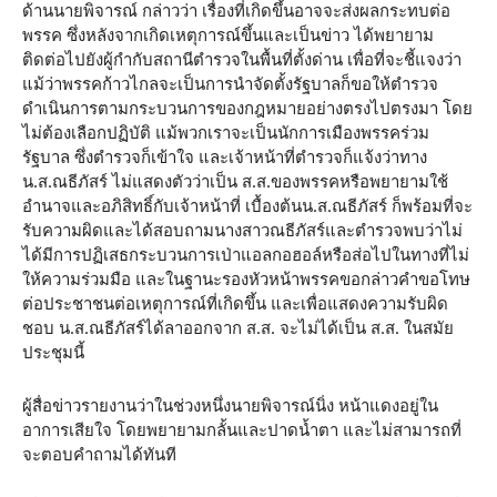
ด้านนายพิจารณ์ กล่าวว่า เรื่องที่เกิดขึ้นอาจจะส่งผลกระทบต่อ
พรรค ซึ่งหลังจากเกิดเหตุการณ์ขึ้นและเป็นข่าว ได้พยายาม
ติดต่อไปยังผู้กำกับสถานีตำรวจในพื้นที่ตั้งด่าน เพื่อที่จะชี้แจงว่า
แม้ว่าพรรคก้าวไกลจะเป็นการนำจัดตั้งรัฐบาลก็ขอให้ตำรวจ
ดำเนินการตามกระบวนการของกฎหมายอย่างตรงไปตรงมา โดย
ไม่ต้องเลือกปฏิบัติ แม้พวกเราจะเป็นนักการเมืองพรรคร่วม
รัฐบาล ซึ่งตำรวจก็เข้าใจ และเจ้าหน้าที่ตำรวจก็แจ้งว่าทาง
น.ส.ณธีภัสร์ ไม่แสดงตัวว่าเป็น ส.ส.ของพรรคหรือพยายามใช้
อำนาจและอภิสิทธิ์กับเจ้าหน้าที่ เบื้องต้นน.ส.ณธีภัสร์ ก็พร้อมที่จะ
รับความผิดและได้สอบถามนางสาวณธีภัสร์และตำรวจพบว่าไม่
ได้มีการปฏิเสธกระบวนการเป่าแอลกอฮอล์หรือส่อไปในทางที่ไม่
ให้ความร่วมมือ และในฐานะรองหัวหน้าพรรคขอกล่าวคำขอโทษ
ต่อประชาชนต่อเหตุการณ์ที่เกิดขึ้น และเพื่อแสดงความรับผิด
ชอบ น.ส.ณธีภัสร์ได้ลาออกจาก ส.ส. จะไม่ได้เป็น ส.ส. ในสมัย
ประชุมนี้
ผู้สื่อข่าวรายงานว่าในช่วงหนึ่งนายพิจารณ์นิ่ง หน้าแดงอยู่ใน
อาการเสียใจ โดยพยายามกลั้นและปาดน้ำตา และไม่สามารถที่
จะตอบคำถามได้ทันที