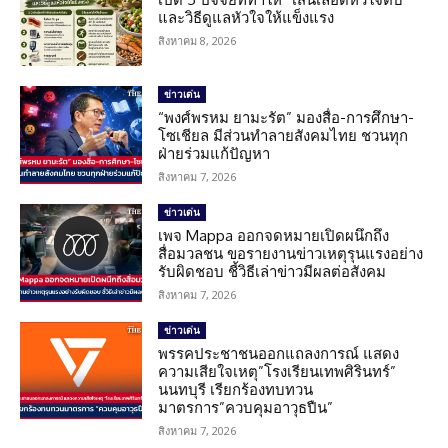
และวิธีดูแลหัวใจให้แข็งแรง
สิงหาคม 8, 2026
ข่าวเด่น
“พงศ์พรหม ยามะรัต” มองสื่อ-การศึกษา-
โซเชียล มีส่วนทำลายสังคมไทย ชวนทุก
ฝ่ายร่วมแก้ปัญหา
สิงหาคม 7, 2026
ข่าวเด่น
เพจ Mappa ออกจดหมายเปิดผนึกถึง
สื่อมวลชน ขอรายงานข่าวเหตุรุนแรงอย่าง
รับผิดชอบ ชี้วิธีเล่าข่าวมีผลต่อสังคม
สิงหาคม 7, 2026
ข่าวเด่น
พรรคประชาชนออกแถลงการณ์ แสดง
ความเสียใจเหตุ”โรงเรียนเทพศิรินทร์”
นนทบุรี เรียกร้องทบทวน
มาตรการ”ควบคุมอาวุธปืน”
สิงหาคม 7, 2026